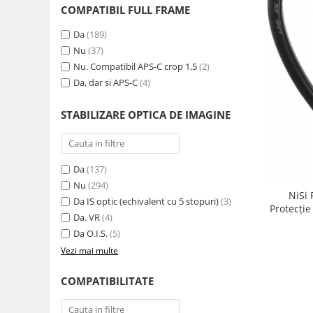
COMPATIBIL FULL FRAME
Genti foto
Genti Holster TopLoader
Da
(189)
Nu
(37)
Genti, Troller Video
Nu. Compatibil APS-C crop 1,5
(2)
Rucsacuri Foto
Da, dar si APS-C
(4)
Only One Shoulder - SlingShot
STABILIZARE OPTICA DE IMAGINE
Tocuri si huse protectie aparate
Hamuri si Centuri foto
Curele Aparat - Umar
Da
(137)
Genti Laptop si iPad
Nu
(294)
NiSi
Da IS optic (echivalent cu 5 stopuri)
(3)
Hand Strap / Grip
Protecție
Da. VR
(4)
Troller
Da O.I.S.
(5)
Accesorii genti si trollere
Vezi mai multe
Solid-State Drive (SSD)
COMPATIBILITATE
Video / Camere si accesorii
Camere video profesionale