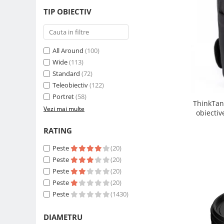
Carduri memorie, Cititoare
TIP OBIECTIV
Carduri memorie
Cititoare carduri
Huse protectie card memorie
All Around
(100)
Grip-uri
Wide
(113)
Standard
(72)
Telecomenzi
Teleobiectiv
(122)
LCD protectie
Portret
(58)
ThinkTan
Recordere audio digitale
Vezi mai multe
obiectiv
Acumulatori si baterii
RATING
Acumulatori Foto
Peste
(20)
Acumulatori AA/AAA (R6/R3)) si
incarcatoare
Peste
(20)
Peste
(20)
Baterii
Peste
(20)
Incarcatoare acumulatori Foto-
Peste
(1430)
Video
Huse protectie acumulatori foto
DIAMETRU
Tablete grafice