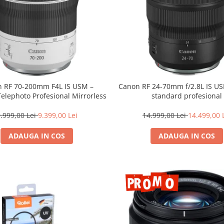
 RF 70-200mm F4L IS USM –
Canon RF 24-70mm f/2.8L IS U
Telephoto Profesional Mirrorless
standard profesional
.999,00 Lei
9.399,00 Lei
14.999,00 Lei
14.499,00 
ADAUGA IN COS
ADAUGA IN COS