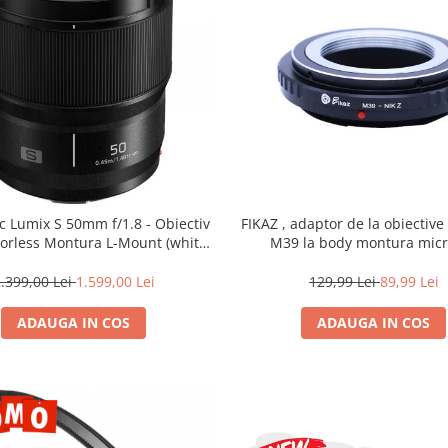
c Lumix S 50mm f/1.8 - Obiectiv
FIKAZ , adaptor de la obiectiv
rorless Montura L-Mount (white
M39 la body montura micr
box)
.399,00 Lei
1.599,00 Lei
129,99 Lei
89,99 Lei
ADAUGA IN COS
ADAUGA IN COS