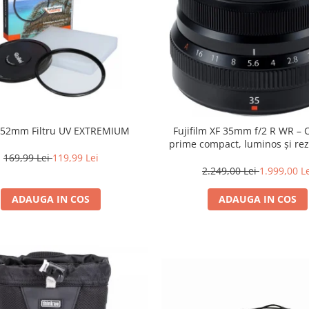
i 52mm Filtru UV EXTREMIUM
Fujifilm XF 35mm f/2 R WR – 
prime compact, luminos și rez
intemperii pentru fotografie de
169,99 Lei
119,99 Lei
2.249,00 Lei
1.999,00 L
ADAUGA IN COS
ADAUGA IN COS