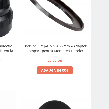
Obiectiv
Dorr Inel Step-Up 58> 77mm – Adaptor
istent la
Compact pentru Montarea Filtrelor
 zi cu zi
ei
25,00 Lei
ADAUGA IN COS