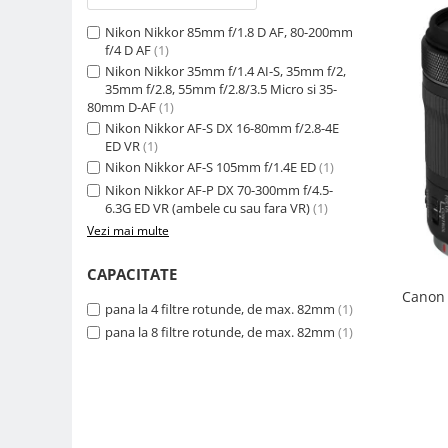
Camere Video Cinematice
Nikon Nikkor 85mm f/1.8 D AF, 80-200mm
Camere video de actiune
f/4 D AF
(1)
Nikon Nikkor 35mm f/1.4 AI-S, 35mm f/2,
Accesorii camere video de actiune
35mm f/2.8, 55mm f/2.8/3.5 Micro si 35-
80mm D-AF
(1)
Accesorii drone
Nikon Nikkor AF-S DX 16-80mm f/2.8-4E
Acumulatori camere video
ED VR
(1)
Nikon Nikkor AF-S 105mm f/1.4E ED
(1)
Lampi video
Nikon Nikkor AF-P DX 70-300mm f/4.5-
Stabilizatoare (Gimbal) / Steady
6.3G ED VR (ambele cu sau fara VR)
(1)
Cam
Vezi mai multe
Huse Protectie / Ploaie camere
CAPACITATE
video
Canon 
Accesorii diverse pt camere video
pana la 4 filtre rotunde, de max. 82mm
(1)
pana la 8 filtre rotunde, de max. 82mm
(1)
Camere Video Cinematice
Drone
Slider
Camere Video Compacte