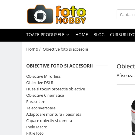
Toate Produsele
Aparate Foto
TOATE PRODUSELE
HOME
BLOG
CURSURI F
Aparate Foto Mirrorless
Home /
Obiective foto si accesorii
Aparate Foto DSLR
Aparate Foto Compacte
Obiect
OBIECTIVE FOTO SI ACCESORII
Aparate foto instant
Afiseaza:
Obiective Mirorless
Aparate foto pe film
Obiective DSLR
Cursuri foto
Huse si tocuri protectie obiective
Obiective Cinematice
Obiective foto si accesorii
Parasolare
Obiective Mirorless
Teleconvertoare
Obiective DSLR
Adaptoare montura / baioneta
Capace obiectiv si camera
Huse si tocuri protectie obiective
Inele Macro
Obiective Cinematice
Filtre foto