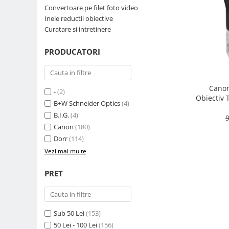
Convertoare pe filet foto video
Parasolare
Inele reductii obiective
Teleconvertoare
Curatare si intretinere
Adaptoare montura / baioneta
PRODUCATORI
Capace obiectiv si camera
Inele Macro
Canon
Filtre foto
-
(2)
Obiectiv 
B+W Schneider Optics
(4)
Filtre Filet
B.I.G.
(4)
9
Filtre tip Cokin
Canon
(180)
Filtre White Balance
Dorr
(114)
Accesorii filtre
Vezi mai multe
Convertoare pe filet foto video
PRET
Inele reductii obiective
Curatare si intretinere
Blitz-uri externe
Sub 50 Lei
(153)
Blitz-uri TTL - Dedicate
50 Lei - 100 Lei
(156)