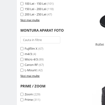
Compatibil Sony
100 Lei - 150 Lei
(101)
150 Lei - 200 Lei
(118)
Blitz-uri circulare (Macro)
200 Lei - 250 Lei
(47)
Adaptoare stativ port umbrela si
Vezi mai multe
blitz TTL
Comander TTL
MONTURA APARAT FOTO
Cabluri TTL
Cabluri si Patine Sincron
Rolle
Fujifilm X
(67)
Alimentare auxiliara blitz
m4/3
(4)
Protectie patina apa, ploaie
Micro 4/3
(89)
Bounce-uri, Softbox-uri
Canon RF
(67)
L-Mount
(42)
Ring-Flash Adaptor
Vezi mai multe
Bracket-uri si suporti
PRIME / ZOOM
Huse protectie blitz extern
Huse protectie filtre gel
Zoom
(229)
Prime
(311)
Accesorii Aparate Digitale