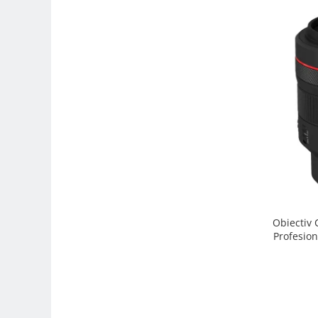
Trepiede si monopiede
Trepiede foto
Trepiede video
Trepied / Monopied Carbon
Trepiede pentru compacte /
webcam-uri
Monopiede foto/video
Cap trepied si monopied
Carucioare trepied (Dolly)
Placute cap trepied
Huse trepied / stativ lumini
Obiectiv
Profesion
Sina Focus pentru Macro
Accesorii trepiede si monopiede
Selfie Stick
Studio/Lumini si accesorii