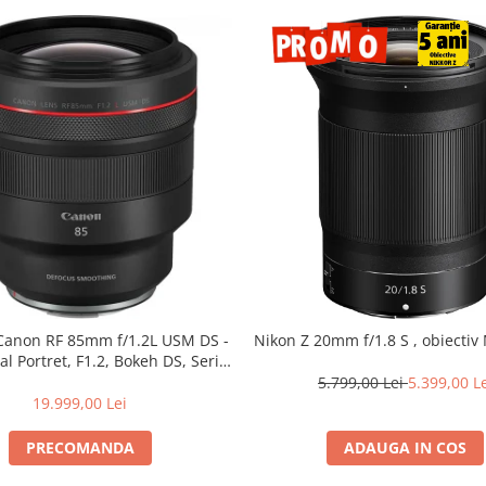
 Canon RF 85mm f/1.2L USM DS -
Nikon Z 20mm f/1.8 S , obiectiv 
al Portret, F1.2, Bokeh DS, Seria
L
5.799,00 Lei
5.399,00 L
19.999,00 Lei
PRECOMANDA
ADAUGA IN COS