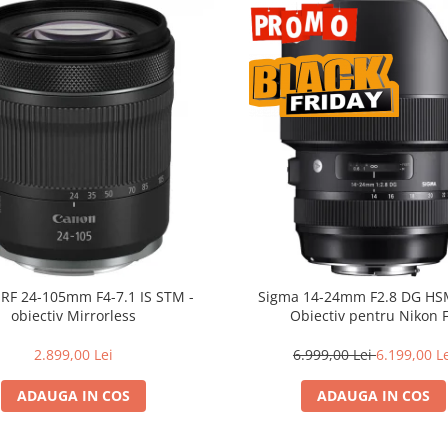
RF 24-105mm F4-7.1 IS STM -
Sigma 14-24mm F2.8 DG HSM
obiectiv Mirrorless
Obiectiv pentru Nikon 
2.899,00 Lei
6.999,00 Lei
6.199,00 L
ADAUGA IN COS
ADAUGA IN COS