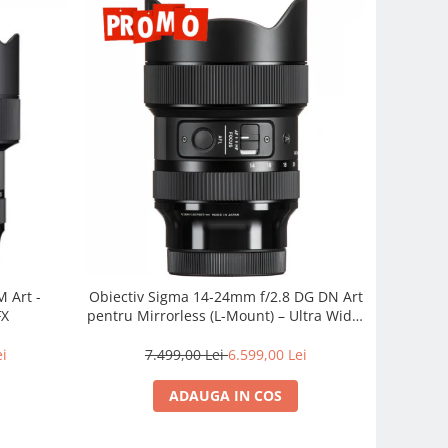
 Art -
Obiectiv Sigma 14-24mm f/2.8 DG DN Art
FX
pentru Mirrorless (L-Mount) – Ultra Wide,
Profesionist
ei
7.499,00 Lei
6.599,00 Lei
ADAUGA IN COS