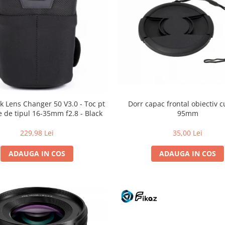
Dorr capac frontal obiectiv c
k Lens Changer 50 V3.0 - Toc pt
95mm
e de tipul 16-35mm f2.8 - Black
35,00 Lei
229,98 Lei
ADAUGA IN COS
ADAUGA IN COS