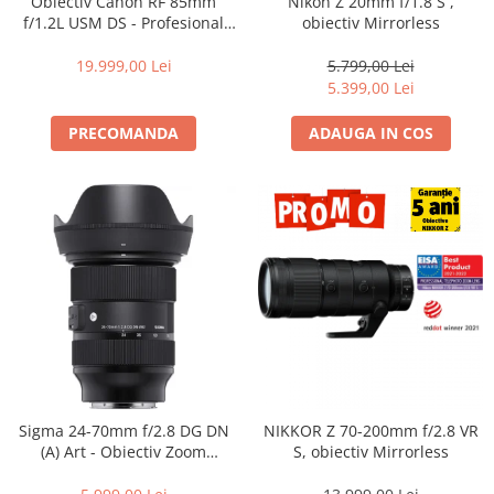
Obiectiv Canon RF 85mm
Nikon Z 20mm f/1.8 S ,
f/1.2L USM DS - Profesional
obiectiv Mirrorless
Portret, F1.2, Bokeh DS, Seria
L
19.999,00 Lei
5.799,00 Lei
5.399,00 Lei
PRECOMANDA
ADAUGA IN COS
Sigma 24-70mm f/2.8 DG DN
NIKKOR Z 70-200mm f/2.8 VR
(A) Art - Obiectiv Zoom
S, obiectiv Mirrorless
Standard Premium pentru
Sony E