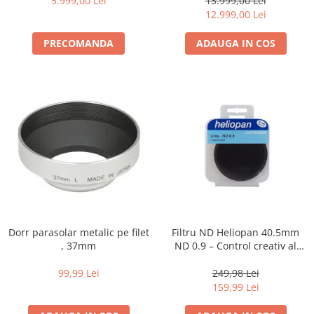
5.999,00 Lei
13.999,00 Lei
12.999,00 Lei
PRECOMANDA
ADAUGA IN COS
Dorr parasolar metalic pe filet
Filtru ND Heliopan 40.5mm
, 37mm
ND 0.9 – Control creativ al
expunerii (-3EV)
99,99 Lei
249,98 Lei
159,99 Lei