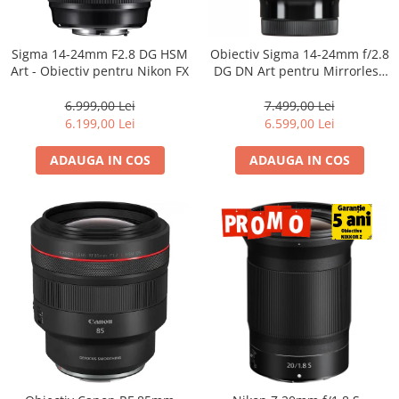
Sigma 14-24mm F2.8 DG HSM
Obiectiv Sigma 14-24mm f/2.8
Art - Obiectiv pentru Nikon FX
DG DN Art pentru Mirrorless
(L-Mount) – Ultra Wide,
Profesionist
6.999,00 Lei
7.499,00 Lei
6.199,00 Lei
6.599,00 Lei
ADAUGA IN COS
ADAUGA IN COS