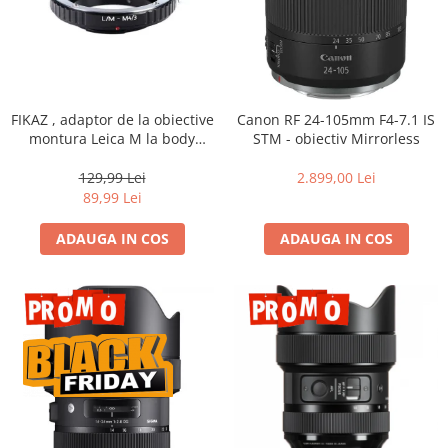
FIKAZ , adaptor de la obiective
Canon RF 24-105mm F4-7.1 IS
montura Leica M la body
STM - obiectiv Mirrorless
montura micro 4/3
129,99 Lei
2.899,00 Lei
89,99 Lei
ADAUGA IN COS
ADAUGA IN COS