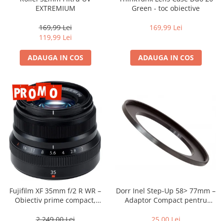
Vizor
EXTREMIUM
Green - toc obiective
Accesorii diverse
169,99 Lei
169,99 Lei
119,99 Lei
ADAUGA IN COS
ADAUGA IN COS
Dorr Inel Step-Up 58> 77mm –
Fujifilm XF 35mm f/2 R WR –
Adaptor Compact pentru
Obiectiv prime compact,
Montarea Filtrelor
luminos și rezistent la
intemperii pentru fotografie
25,00 Lei
2.249,00 Lei