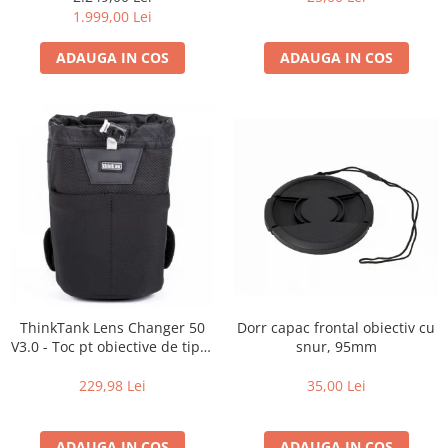
de zi cu zi
1.999,00 Lei
ADAUGA IN COS
ADAUGA IN COS
Dorr capac frontal obiectiv cu
ThinkTank Lens Changer 50
snur, 95mm
V3.0 - Toc pt obiective de tipul
16-35mm f2.8 - Black
35,00 Lei
229,98 Lei
ADAUGA IN COS
ADAUGA IN COS