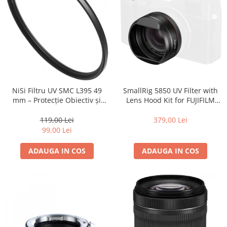
SmallRig 5850 UV Filter with
NiSi Filtru UV SMC L395 49
Lens Hood Kit for FUJIFILM
mm – Protecție Obiectiv și
X100VI / X100V (Black)
Claritate Superioară
379,00 Lei
119,00 Lei
99,00 Lei
ADAUGA IN COS
ADAUGA IN COS