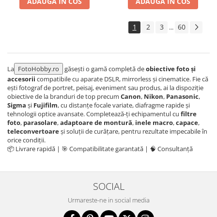
ADAUGA IN COS
ADAUGA IN COS
1
2
3
60
...
La
FotoHobby.ro
găsești o gamă completă de
obiective foto și
accesorii
compatibile cu aparate DSLR, mirrorless și cinematice. Fie că
ești fotograf de portret, peisaj, eveniment sau produs, ai la dispoziție
obiective de la branduri de top precum
Canon
,
Nikon
,
Panasonic
,
Sigma
și
Fujifilm
, cu distanțe focale variate, diafragme rapide și
tehnologii optice avansate. Completează-ți echipamentul cu
filtre
foto
,
parasolare
,
adaptoare de montură
,
inele macro
,
capace
,
teleconvertoare
și soluții de curățare, pentru rezultate impecabile în
orice condiții.
📦 Livrare rapidă | 🎯 Compatibilitate garantată | 🧠 Consultanță
SOCIAL
Urmareste-ne in social media