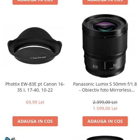
Phottix EW-83E pt Canon 16-
Panasonic Lumix S 50mm f/1.8
35 I, 17-40, 10-22
- Obiectiv foto Mirrorless
Montura L-Mount (white box)
69,99 Lei
2.399,00 Lei
1.599,00 Lei
ADAUGA IN COS
ADAUGA IN COS