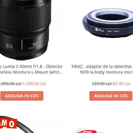
c Lumix S 50mm f/1.8 - Obiectiv
FIKAZ , adaptor de la obiectiv
rorless Montura L-Mount (white
M39 la body montura micr
box)
.399,00 Lei
1.599,00 Lei
129,99 Lei
89,99 Lei
ADAUGA IN COS
ADAUGA IN COS