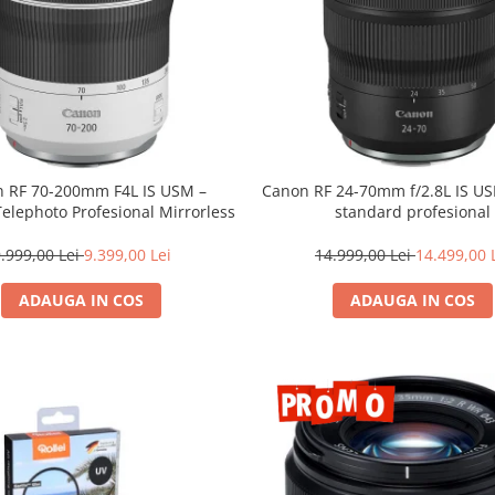
 RF 70-200mm F4L IS USM –
Canon RF 24-70mm f/2.8L IS U
Telephoto Profesional Mirrorless
standard profesional
.999,00 Lei
9.399,00 Lei
14.999,00 Lei
14.499,00 
ADAUGA IN COS
ADAUGA IN COS