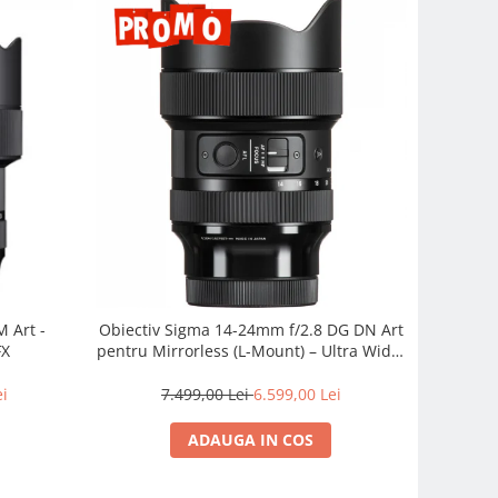
 Art -
Obiectiv Sigma 14-24mm f/2.8 DG DN Art
FX
pentru Mirrorless (L-Mount) – Ultra Wide,
Profesionist
ei
7.499,00 Lei
6.599,00 Lei
ADAUGA IN COS