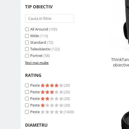
Carduri memorie, Cititoare
TIP OBIECTIV
Carduri memorie
Cititoare carduri
Huse protectie card memorie
All Around
(100)
Grip-uri
Wide
(113)
Standard
(72)
Telecomenzi
Teleobiectiv
(122)
LCD protectie
Portret
(58)
ThinkTan
Recordere audio digitale
Vezi mai multe
obiectiv
Acumulatori si baterii
RATING
Acumulatori Foto
Peste
(20)
Acumulatori AA/AAA (R6/R3)) si
incarcatoare
Peste
(20)
Peste
(20)
Baterii
Peste
(20)
Incarcatoare acumulatori Foto-
Peste
(1430)
Video
Huse protectie acumulatori foto
DIAMETRU
Tablete grafice