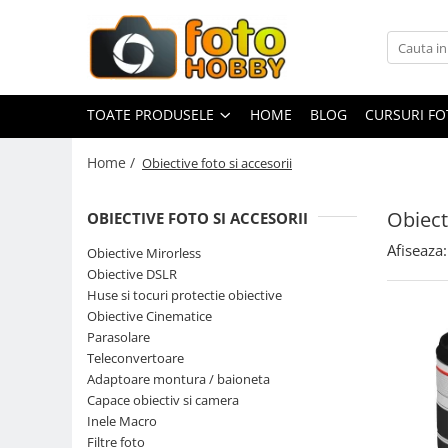
Toate Produsele
Aparate Foto
TOATE PRODUSELE
HOME
BLOG
CURSURI F
Aparate Foto Mirrorless
Home /
Obiective foto si accesorii
Aparate Foto DSLR
Aparate Foto Compacte
Obiect
OBIECTIVE FOTO SI ACCESORII
Aparate foto instant
Afiseaza:
Obiective Mirorless
Aparate foto pe film
Obiective DSLR
Cursuri foto
Huse si tocuri protectie obiective
Obiective Cinematice
Obiective foto si accesorii
Parasolare
Obiective Mirorless
Teleconvertoare
Obiective DSLR
Adaptoare montura / baioneta
Capace obiectiv si camera
Huse si tocuri protectie obiective
Inele Macro
Obiective Cinematice
Filtre foto