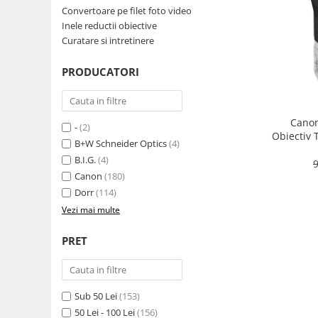
Convertoare pe filet foto video
Parasolare
Inele reductii obiective
Teleconvertoare
Curatare si intretinere
Adaptoare montura / baioneta
PRODUCATORI
Capace obiectiv si camera
Inele Macro
Canon
Filtre foto
-
(2)
Obiectiv 
B+W Schneider Optics
(4)
Filtre Filet
B.I.G.
(4)
9
Filtre tip Cokin
Canon
(180)
Filtre White Balance
Dorr
(114)
Accesorii filtre
Vezi mai multe
Convertoare pe filet foto video
PRET
Inele reductii obiective
Curatare si intretinere
Blitz-uri externe
Sub 50 Lei
(153)
Blitz-uri TTL - Dedicate
50 Lei - 100 Lei
(156)