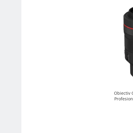
Trepiede si monopiede
Trepiede foto
Trepiede video
Trepied / Monopied Carbon
Trepiede pentru compacte /
webcam-uri
Monopiede foto/video
Cap trepied si monopied
Carucioare trepied (Dolly)
Placute cap trepied
Huse trepied / stativ lumini
Obiectiv
Profesion
Sina Focus pentru Macro
Accesorii trepiede si monopiede
Selfie Stick
Studio/Lumini si accesorii