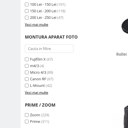
Compatibil Sony
100 Lei - 150 Lei
(101)
150 Lei - 200 Lei
(118)
Blitz-uri circulare (Macro)
200 Lei - 250 Lei
(47)
Adaptoare stativ port umbrela si
Vezi mai multe
blitz TTL
Comander TTL
MONTURA APARAT FOTO
Cabluri TTL
Cabluri si Patine Sincron
Rolle
Fujifilm X
(67)
Alimentare auxiliara blitz
m4/3
(4)
Protectie patina apa, ploaie
Micro 4/3
(89)
Bounce-uri, Softbox-uri
Canon RF
(67)
L-Mount
(42)
Ring-Flash Adaptor
Vezi mai multe
Bracket-uri si suporti
PRIME / ZOOM
Huse protectie blitz extern
Huse protectie filtre gel
Zoom
(229)
Prime
(311)
Accesorii Aparate Digitale