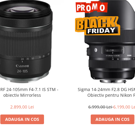
RF 24-105mm F4-7.1 IS STM -
Sigma 14-24mm F2.8 DG HSM
obiectiv Mirrorless
Obiectiv pentru Nikon 
2.899,00 Lei
6.999,00 Lei
6.199,00 L
ADAUGA IN COS
ADAUGA IN COS