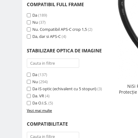
COMPATIBIL FULL FRAME
Genti foto
Genti Holster TopLoader
Da
(189)
Nu
(37)
Genti, Troller Video
Nu. Compatibil APS-C crop 1,5
(2)
Rucsacuri Foto
Da, dar si APS-C
(4)
Only One Shoulder - SlingShot
STABILIZARE OPTICA DE IMAGINE
Tocuri si huse protectie aparate
Hamuri si Centuri foto
Curele Aparat - Umar
Da
(137)
Genti Laptop si iPad
Nu
(294)
NiSi
Da IS optic (echivalent cu 5 stopuri)
(3)
Hand Strap / Grip
Protecție
Da. VR
(4)
Troller
Da O.I.S.
(5)
Accesorii genti si trollere
Vezi mai multe
Solid-State Drive (SSD)
COMPATIBILITATE
Video / Camere si accesorii
Camere video profesionale