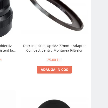
Obiectiv
Dorr Inel Step-Up 58> 77mm – Adaptor
istent la
Compact pentru Montarea Filtrelor
 zi cu zi
ei
25,00 Lei
ADAUGA IN COS