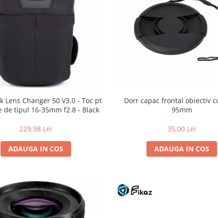
Dorr capac frontal obiectiv c
k Lens Changer 50 V3.0 - Toc pt
95mm
e de tipul 16-35mm f2.8 - Black
35,00 Lei
229,98 Lei
ADAUGA IN COS
ADAUGA IN COS