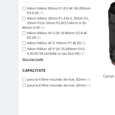
Camere Video Cinematice
Nikon Nikkor 85mm f/1.8 D AF, 80-200mm
Camere video de actiune
f/4 D AF
(1)
Nikon Nikkor 35mm f/1.4 AI-S, 35mm f/2,
Accesorii camere video de actiune
35mm f/2.8, 55mm f/2.8/3.5 Micro si 35-
80mm D-AF
(1)
Accesorii drone
Nikon Nikkor AF-S DX 16-80mm f/2.8-4E
Acumulatori camere video
ED VR
(1)
Nikon Nikkor AF-S 105mm f/1.4E ED
(1)
Lampi video
Nikon Nikkor AF-P DX 70-300mm f/4.5-
Stabilizatoare (Gimbal) / Steady
6.3G ED VR (ambele cu sau fara VR)
(1)
Cam
Vezi mai multe
Huse Protectie / Ploaie camere
CAPACITATE
video
Canon 
Accesorii diverse pt camere video
pana la 4 filtre rotunde, de max. 82mm
(1)
pana la 8 filtre rotunde, de max. 82mm
(1)
Camere Video Cinematice
Drone
Slider
Camere Video Compacte