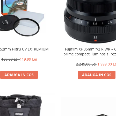
i 52mm Filtru UV EXTREMIUM
Fujifilm XF 35mm f/2 R WR – 
prime compact, luminos și rez
intemperii pentru fotografie de
169,99 Lei
119,99 Lei
2.249,00 Lei
1.999,00 L
ADAUGA IN COS
ADAUGA IN COS