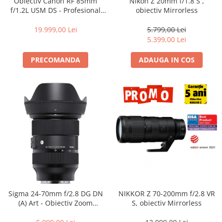
Obiectiv Canon RF 85mm
Nikon Z 20mm f/1.8 S ,
Becuri si lampa blitz studio
f/1.2L USM DS - Profesional
obiectiv Mirrorless
Portret, F1.2, Bokeh DS, Seria
Suruburi si piulite, adaptoare de
L
19.999,00 Lei
5.799,00 Lei
trecere
5.399,00 Lei
Calibrare expunere
PRECOMANDA
ADAUGA IN COS
Imprimante si Consumabile
Cartuse si cerneluri
Imprimante
Scannere Documente
Hartie foto
Filme foto si scanere film
Materiale foto alb-negru
Aparate foto unica folosinta
Filme instant FUJI INSTAX
Sigma 24-70mm f/2.8 DG DN
NIKKOR Z 70-200mm f/2.8 VR
Chimicale developare film alb-
(A) Art - Obiectiv Zoom
S, obiectiv Mirrorless
negru
Standard Premium pentru
Sony E