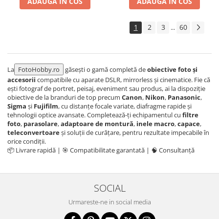
ADAUGA IN COS
ADAUGA IN COS
Aparate foto de colectie , cu vizare
laterala
1
2
3
60
...
Aparate foto de colectie TLR -
Biobiective
Aparate foto de colectie , Stereo
La
FotoHobby.ro
găsești o gamă completă de
obiective foto și
Aparate foto de colectie -
accesorii
compatibile cu aparate DSLR, mirrorless și cinematice. Fie că
Miniaturi
ești fotograf de portret, peisaj, eveniment sau produs, ai la dispoziție
obiective de la branduri de top precum
Canon
,
Nikon
,
Panasonic
,
Accesorii pt. aparate foto de
Sigma
și
Fujifilm
, cu distanțe focale variate, diafragme rapide și
colectie
tehnologii optice avansate. Completează-ți echipamentul cu
filtre
Aparate de colectie de tip Box-
foto
,
parasolare
,
adaptoare de montură
,
inele macro
,
capace
,
Camera
teleconvertoare
și soluții de curățare, pentru rezultate impecabile în
orice condiții.
Reviste, carti si software
📦 Livrare rapidă | 🎯 Compatibilitate garantată | 🧠 Consultanță
Second Hand
Aparate foto SECOND HAND
SOCIAL
Aparate foto Mirrorless (SH)
Aparate foto DSLR (SH)
Urmareste-ne in social media
Aparate foto SLR (pe film) (SH)