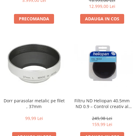
diapozitive 35mm color
5.999,00 Lei
13.999,00 Lei
12.999,00 Lei
diapozitive late 120mm color
PRECOMANDA
ADAUGA IN COS
negative 35mm alb-negru
negative 35mm color
negative late 120mm alb-negru
negative late 120mm color
Scanere Film
Binocluri, Lupe si Telescoape
Binocluri
Lunete
Accesorii pentru Lunete si
Telescoape
Dorr parasolar metalic pe filet
Filtru ND Heliopan 40.5mm
, 37mm
ND 0.9 – Control creativ al
Aparate de colectie
expunerii (-3EV)
Aparate foto de colectie reflex,
99,99 Lei
249,98 Lei
format 24x36mm
159,99 Lei
Aparate foto de colectie, cu burduf