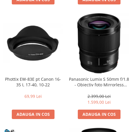
Adaptoare pentru convertoare sau
filtre
Alimentatoare 220V
Cabluri
Carcase de tip Cage, pentru
integrare in sisteme video
complexe
Curatare Senzor
Huse de ploaie
Microfoane / Reportofoane
Phottix EW-83E pt Canon 16-
Panasonic Lumix S 50mm f/1.8
Nivela patina
35 I, 17-40, 10-22
- Obiectiv foto Mirrorless
Montura L-Mount (white box)
Ocular
69,99 Lei
2.399,00 Lei
Transmitator de fisiere fara fir
1.599,00 Lei
Vizor
ADAUGA IN COS
ADAUGA IN COS
Accesorii diverse
Genti, Rucsacuri, Troller foto