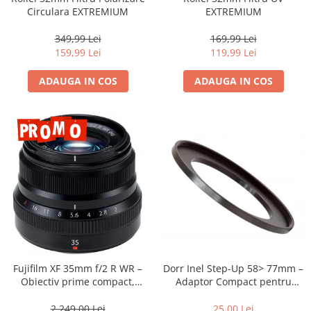
Compatibil Sony
Circulara EXTREMIUM
EXTREMIUM
Blitz-uri circulare (Macro)
349,99 Lei
169,99 Lei
Adaptoare stativ port umbrela si
159,99 Lei
119,99 Lei
blitz TTL
ADAUGA IN COS
ADAUGA IN COS
Comander TTL
Cabluri TTL
Cabluri si Patine Sincron
Alimentare auxiliara blitz
Protectie patina apa, ploaie
Bounce-uri, Softbox-uri
Ring-Flash Adaptor
Bracket-uri si suporti
Huse protectie blitz extern
Dorr Inel Step-Up 58> 77mm –
Fujifilm XF 35mm f/2 R WR –
Huse protectie filtre gel
Adaptor Compact pentru
Obiectiv prime compact,
Montarea Filtrelor
luminos și rezistent la
Accesorii Aparate Digitale
intemperii pentru fotografie
25,00 Lei
2.249,00 Lei