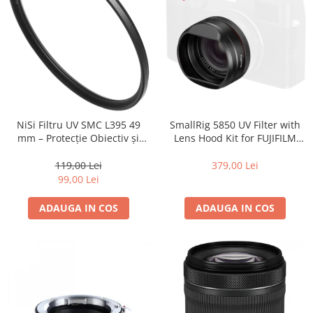
Camere Video Cinematice
Camere video de actiune
Accesorii camere video de actiune
Accesorii drone
Acumulatori camere video
Lampi video
SmallRig 5850 UV Filter with
NiSi Filtru UV SMC L395 49
Lens Hood Kit for FUJIFILM
mm – Protecție Obiectiv și
Stabilizatoare (Gimbal) / Steady
X100VI / X100V (Black)
Claritate Superioară
Cam
379,00 Lei
119,00 Lei
Huse Protectie / Ploaie camere
99,00 Lei
video
ADAUGA IN COS
ADAUGA IN COS
Accesorii diverse pt camere video
Camere Video Cinematice
Drone
Slider
Camere Video Compacte