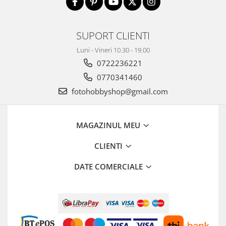
Aparate Foto Compacte (SH)
Obiective foto SECOND HAND
SUPORT CLIENTI
Obiective foto Mirrorless (SH)
Obiective foto DSLR (SH)
Luni - Vineri 10.30 - 19.00
Obiective foto SLR (pe film) (SH)
0722236221
Accesorii pentru obiective ,
0770341460
SECOND HAND
fotohobbyshop@gmail.com
Blitz-uri externe + accesorii ,
SECOND HAND
MAGAZINUL MEU
Blitz-uri studio , SECOND HAND
Imprimante SECOND HAND
CLIENTI
Video - Convertoare pe filet
DATE COMERCIALE
Acumulatori si incarcatoare S.H.
Adaptoare pentru compacte
Diverse S.H.
Genti, huse, curele