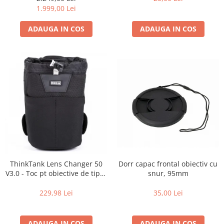
Carduri memorie, Cititoare
de zi cu zi
1.999,00 Lei
Carduri memorie
ADAUGA IN COS
ADAUGA IN COS
Cititoare carduri
Huse protectie card memorie
Grip-uri
Telecomenzi
LCD protectie
Recordere audio digitale
Acumulatori si baterii
Acumulatori Foto
Acumulatori AA/AAA (R6/R3)) si
incarcatoare
Dorr capac frontal obiectiv cu
ThinkTank Lens Changer 50
Baterii
snur, 95mm
V3.0 - Toc pt obiective de tipul
16-35mm f2.8 - Black
Incarcatoare acumulatori Foto-
35,00 Lei
229,98 Lei
Video
Huse protectie acumulatori foto
Tablete grafice
ADAUGA IN COS
ADAUGA IN COS