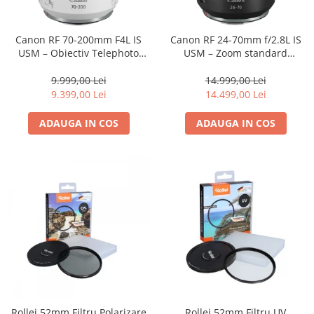
Parasolare
Teleconvertoare
Canon RF 70-200mm F4L IS
Canon RF 24-70mm f/2.8L IS
USM – Obiectiv Telephoto
USM – Zoom standard
Adaptoare montura / baioneta
Profesional Mirrorless
profesional
Capace obiectiv si camera
9.999,00 Lei
14.999,00 Lei
9.399,00 Lei
14.499,00 Lei
Inele Macro
ADAUGA IN COS
ADAUGA IN COS
Filtre foto
Filtre Filet
Filtre tip Cokin
Filtre White Balance
Accesorii filtre
Convertoare pe filet foto video
Inele reductii obiective
Curatare si intretinere
Blitz-uri externe
Blitz-uri TTL - Dedicate
Rollei 52mm Filtru Polarizare
Rollei 52mm Filtru UV