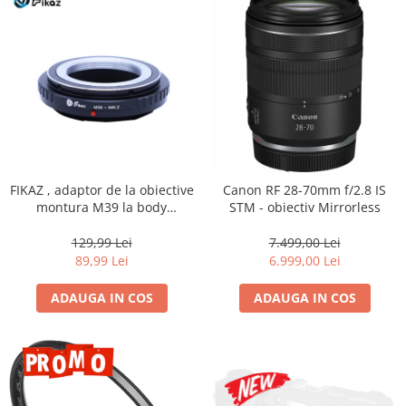
Genti foto
Genti Holster TopLoader
Genti, Troller Video
Rucsacuri Foto
Only One Shoulder - SlingShot
Tocuri si huse protectie aparate
Hamuri si Centuri foto
FIKAZ , adaptor de la obiective
Canon RF 28-70mm f/2.8 IS
montura M39 la body
STM - obiectiv Mirrorless
Curele Aparat - Umar
montura micro4/3
Genti Laptop si iPad
129,99 Lei
7.499,00 Lei
89,99 Lei
6.999,00 Lei
Hand Strap / Grip
Troller
ADAUGA IN COS
ADAUGA IN COS
Accesorii genti si trollere
Solid-State Drive (SSD)
Video / Camere si accesorii
Camere video profesionale