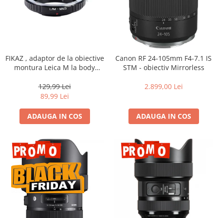
FIKAZ , adaptor de la obiective
Canon RF 24-105mm F4-7.1 IS
montura Leica M la body
STM - obiectiv Mirrorless
montura micro 4/3
129,99 Lei
2.899,00 Lei
89,99 Lei
ADAUGA IN COS
ADAUGA IN COS