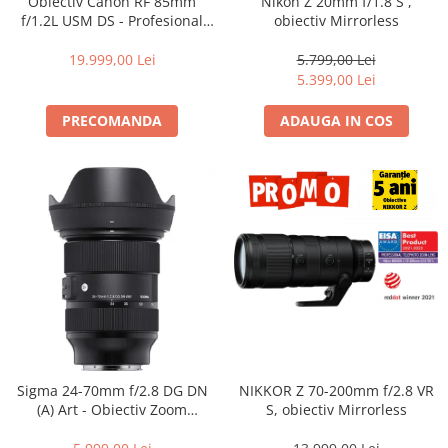
Obiectiv Canon RF 85mm
Nikon Z 20mm f/1.8 S ,
f/1.2L USM DS - Profesional
obiectiv Mirrorless
Portret, F1.2, Bokeh DS, Seria
L
19.999,00 Lei
5.799,00 Lei
5.399,00 Lei
PRECOMANDA
ADAUGA IN COS
Sigma 24-70mm f/2.8 DG DN
NIKKOR Z 70-200mm f/2.8 VR
(A) Art - Obiectiv Zoom
S, obiectiv Mirrorless
Standard Premium pentru
Sony E