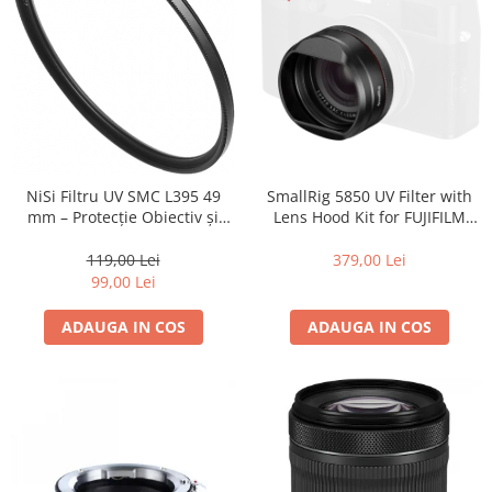
SmallRig 5850 UV Filter with
NiSi Filtru UV SMC L395 49
Lens Hood Kit for FUJIFILM
mm – Protecție Obiectiv și
X100VI / X100V (Black)
Claritate Superioară
379,00 Lei
119,00 Lei
99,00 Lei
ADAUGA IN COS
ADAUGA IN COS