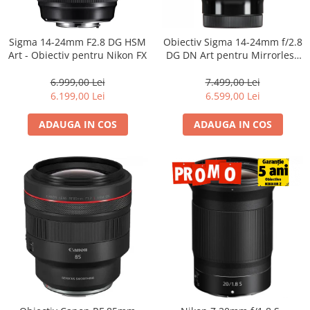
Sigma 14-24mm F2.8 DG HSM
Obiectiv Sigma 14-24mm f/2.8
Art - Obiectiv pentru Nikon FX
DG DN Art pentru Mirrorless
(L-Mount) – Ultra Wide,
Profesionist
6.999,00 Lei
7.499,00 Lei
6.199,00 Lei
6.599,00 Lei
ADAUGA IN COS
ADAUGA IN COS