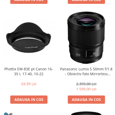
Phottix EW-83E pt Canon 16-
Panasonic Lumix S 50mm f/1.8
35 I, 17-40, 10-22
- Obiectiv foto Mirrorless
Montura L-Mount (white box)
69,99 Lei
2.399,00 Lei
1.599,00 Lei
ADAUGA IN COS
ADAUGA IN COS