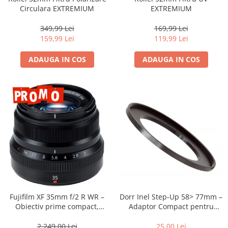
Vizor
Circulara EXTREMIUM
EXTREMIUM
Accesorii diverse
349,99 Lei
169,99 Lei
159,99 Lei
119,99 Lei
ADAUGA IN COS
ADAUGA IN COS
Dorr Inel Step-Up 58> 77mm –
Fujifilm XF 35mm f/2 R WR –
Adaptor Compact pentru
Obiectiv prime compact,
Montarea Filtrelor
luminos și rezistent la
intemperii pentru fotografie
25,00 Lei
2.249,00 Lei