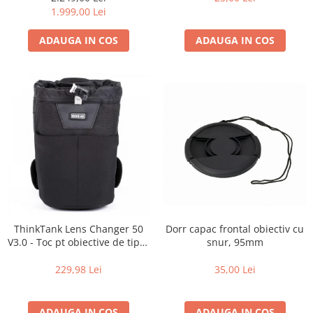
de zi cu zi
1.999,00 Lei
ADAUGA IN COS
ADAUGA IN COS
Dorr capac frontal obiectiv cu
ThinkTank Lens Changer 50
snur, 95mm
V3.0 - Toc pt obiective de tipul
16-35mm f2.8 - Black
35,00 Lei
229,98 Lei
ADAUGA IN COS
ADAUGA IN COS