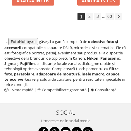
ADAUGA IN COS
ADAUGA IN COS
1
2
3
60
...
La
FotoHobby.ro
găsești o gamă completă de
obiective foto și
accesorii
compatibile cu aparate DSLR, mirrorless și cinematice. Fie că
ești fotograf de portret, peisaj, eveniment sau produs, ai la dispoziție
obiective de la branduri de top precum
Canon
,
Nikon
,
Panasonic
,
Sigma
și
Fujifilm
, cu distanțe focale variate, diafragme rapide și
tehnologii optice avansate. Completează-ți echipamentul cu
filtre
foto
,
parasolare
,
adaptoare de montură
,
inele macro
,
capace
,
teleconvertoare
și soluții de curățare, pentru rezultate impecabile în
orice condiții.
📦 Livrare rapidă | 🎯 Compatibilitate garantată | 🧠 Consultanță
SOCIAL
Urmareste-ne in social media