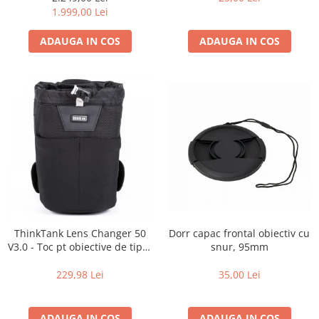
de zi cu zi
1.999,00 Lei
ADAUGA IN COS
ADAUGA IN COS
Dorr capac frontal obiectiv cu
ThinkTank Lens Changer 50
snur, 95mm
V3.0 - Toc pt obiective de tipul
16-35mm f2.8 - Black
35,00 Lei
229,98 Lei
ADAUGA IN COS
ADAUGA IN COS