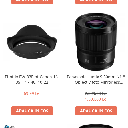
Phottix EW-83E pt Canon 16-
Panasonic Lumix S 50mm f/1.8
35 I, 17-40, 10-22
- Obiectiv foto Mirrorless
Montura L-Mount (white box)
69,99 Lei
2.399,00 Lei
1.599,00 Lei
ADAUGA IN COS
ADAUGA IN COS