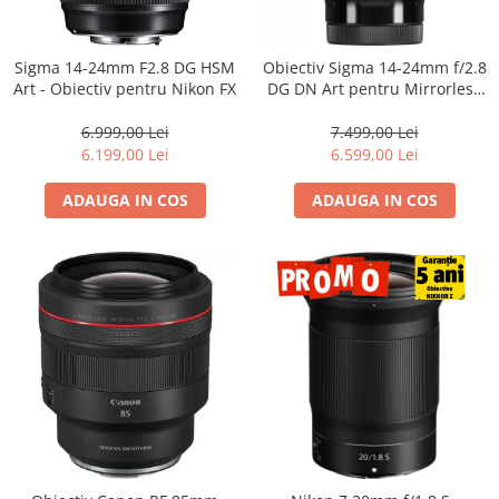
Sigma 14-24mm F2.8 DG HSM
Obiectiv Sigma 14-24mm f/2.8
Art - Obiectiv pentru Nikon FX
DG DN Art pentru Mirrorless
(L-Mount) – Ultra Wide,
Profesionist
6.999,00 Lei
7.499,00 Lei
6.199,00 Lei
6.599,00 Lei
ADAUGA IN COS
ADAUGA IN COS