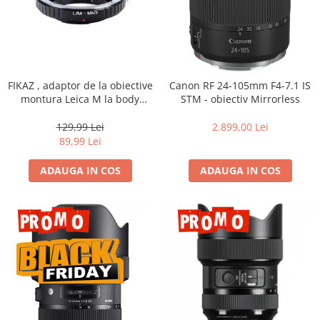
FIKAZ , adaptor de la obiective
Canon RF 24-105mm F4-7.1 IS
montura Leica M la body
STM - obiectiv Mirrorless
montura micro 4/3
129,99 Lei
2.899,00 Lei
89,99 Lei
ADAUGA IN COS
ADAUGA IN COS