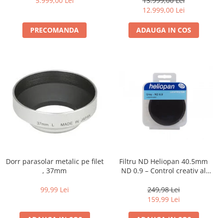
5.999,00 Lei
13.999,00 Lei
12.999,00 Lei
PRECOMANDA
ADAUGA IN COS
Dorr parasolar metalic pe filet
Filtru ND Heliopan 40.5mm
, 37mm
ND 0.9 – Control creativ al
expunerii (-3EV)
99,99 Lei
249,98 Lei
159,99 Lei