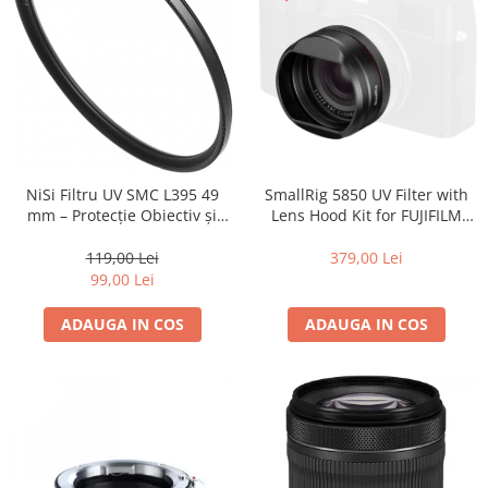
SmallRig 5850 UV Filter with
NiSi Filtru UV SMC L395 49
Lens Hood Kit for FUJIFILM
mm – Protecție Obiectiv și
X100VI / X100V (Black)
Claritate Superioară
379,00 Lei
119,00 Lei
99,00 Lei
ADAUGA IN COS
ADAUGA IN COS