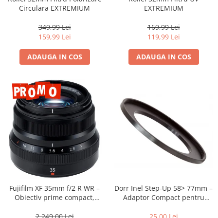
Vizor
Circulara EXTREMIUM
EXTREMIUM
Accesorii diverse
349,99 Lei
169,99 Lei
159,99 Lei
119,99 Lei
ADAUGA IN COS
ADAUGA IN COS
Dorr Inel Step-Up 58> 77mm –
Fujifilm XF 35mm f/2 R WR –
Adaptor Compact pentru
Obiectiv prime compact,
Montarea Filtrelor
luminos și rezistent la
intemperii pentru fotografie
25,00 Lei
2.249,00 Lei