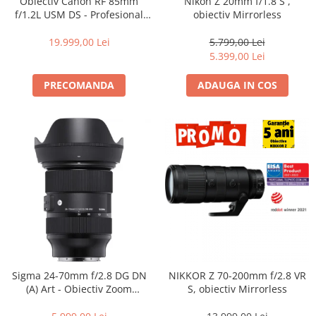
Obiectiv Canon RF 85mm
Nikon Z 20mm f/1.8 S ,
f/1.2L USM DS - Profesional
obiectiv Mirrorless
Portret, F1.2, Bokeh DS, Seria
L
19.999,00 Lei
5.799,00 Lei
5.399,00 Lei
PRECOMANDA
ADAUGA IN COS
Sigma 24-70mm f/2.8 DG DN
NIKKOR Z 70-200mm f/2.8 VR
(A) Art - Obiectiv Zoom
S, obiectiv Mirrorless
Standard Premium pentru
Sony E