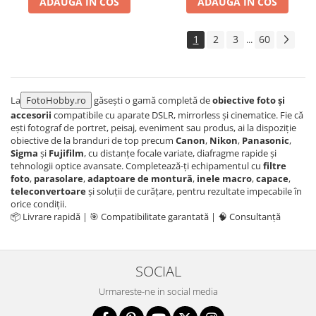
ADAUGA IN COS
ADAUGA IN COS
1
2
3
60
...
La
FotoHobby.ro
găsești o gamă completă de
obiective foto și
accesorii
compatibile cu aparate DSLR, mirrorless și cinematice. Fie că
ești fotograf de portret, peisaj, eveniment sau produs, ai la dispoziție
obiective de la branduri de top precum
Canon
,
Nikon
,
Panasonic
,
Sigma
și
Fujifilm
, cu distanțe focale variate, diafragme rapide și
tehnologii optice avansate. Completează-ți echipamentul cu
filtre
foto
,
parasolare
,
adaptoare de montură
,
inele macro
,
capace
,
teleconvertoare
și soluții de curățare, pentru rezultate impecabile în
orice condiții.
📦 Livrare rapidă | 🎯 Compatibilitate garantată | 🧠 Consultanță
SOCIAL
Urmareste-ne in social media