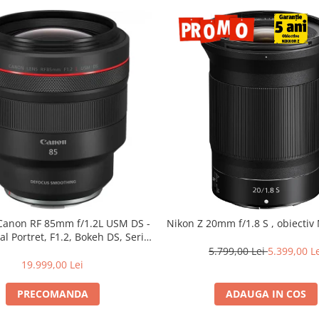
 Canon RF 85mm f/1.2L USM DS -
Nikon Z 20mm f/1.8 S , obiectiv 
al Portret, F1.2, Bokeh DS, Seria
L
5.799,00 Lei
5.399,00 L
19.999,00 Lei
PRECOMANDA
ADAUGA IN COS