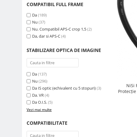
COMPATIBIL FULL FRAME
Genti foto
Genti Holster TopLoader
Da
(189)
Nu
(37)
Genti, Troller Video
Nu. Compatibil APS-C crop 1,5
(2)
Rucsacuri Foto
Da, dar si APS-C
(4)
Only One Shoulder - SlingShot
STABILIZARE OPTICA DE IMAGINE
Tocuri si huse protectie aparate
Hamuri si Centuri foto
Curele Aparat - Umar
Da
(137)
Genti Laptop si iPad
Nu
(296)
NiSi
Da IS optic (echivalent cu 5 stopuri)
(3)
Hand Strap / Grip
Protecție
Da. VR
(4)
Troller
Da O.I.S.
(5)
Accesorii genti si trollere
Vezi mai multe
Solid-State Drive (SSD)
COMPATIBILITATE
Video / Camere si accesorii
Camere video profesionale