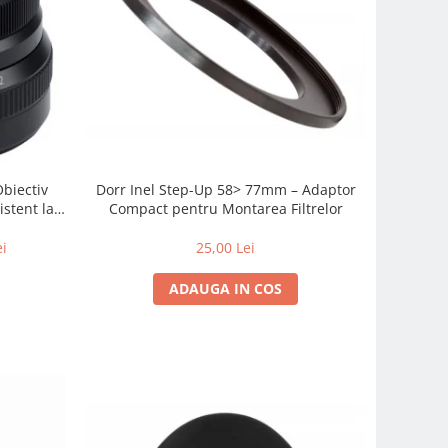
Obiectiv
Dorr Inel Step-Up 58> 77mm – Adaptor
istent la
Compact pentru Montarea Filtrelor
 zi cu zi
ei
25,00 Lei
ADAUGA IN COS