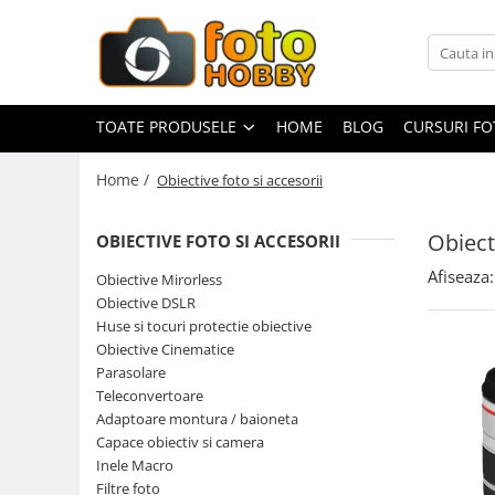
Toate Produsele
Aparate Foto
TOATE PRODUSELE
HOME
BLOG
CURSURI F
Aparate Foto Mirrorless
Home /
Obiective foto si accesorii
Aparate Foto DSLR
Aparate Foto Compacte
Obiect
OBIECTIVE FOTO SI ACCESORII
Aparate foto instant
Afiseaza:
Obiective Mirorless
Aparate foto pe film
Obiective DSLR
Cursuri foto
Huse si tocuri protectie obiective
Obiective Cinematice
Obiective foto si accesorii
Parasolare
Obiective Mirorless
Teleconvertoare
Obiective DSLR
Adaptoare montura / baioneta
Capace obiectiv si camera
Huse si tocuri protectie obiective
Inele Macro
Obiective Cinematice
Filtre foto