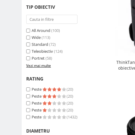
Carduri memorie, Cititoare
TIP OBIECTIV
Carduri memorie
Cititoare carduri
Huse protectie card memorie
All Around
(100)
Grip-uri
Wide
(113)
Standard
(72)
Telecomenzi
Teleobiectiv
(124)
LCD protectie
Portret
(58)
ThinkTan
Recordere audio digitale
Vezi mai multe
obiectiv
Acumulatori si baterii
RATING
Acumulatori Foto
Peste
(20)
Acumulatori AA/AAA (R6/R3)) si
incarcatoare
Peste
(20)
Peste
(20)
Baterii
Peste
(20)
Incarcatoare acumulatori Foto-
Peste
(1432)
Video
Huse protectie acumulatori foto
DIAMETRU
Tablete grafice