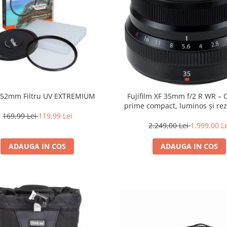
i 52mm Filtru UV EXTREMIUM
Fujifilm XF 35mm f/2 R WR – 
prime compact, luminos și rez
intemperii pentru fotografie de
169,99 Lei
119,99 Lei
2.249,00 Lei
1.999,00 L
ADAUGA IN COS
ADAUGA IN COS