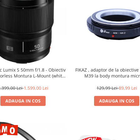
c Lumix S 50mm f/1.8 - Obiectiv
FIKAZ , adaptor de la obiectiv
rorless Montura L-Mount (white
M39 la body montura micr
box)
.399,00 Lei
1.599,00 Lei
129,99 Lei
89,99 Lei
ADAUGA IN COS
ADAUGA IN COS