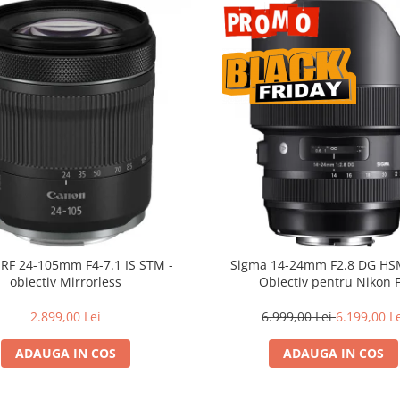
RF 24-105mm F4-7.1 IS STM -
Sigma 14-24mm F2.8 DG HSM
obiectiv Mirrorless
Obiectiv pentru Nikon 
2.899,00 Lei
6.999,00 Lei
6.199,00 L
ADAUGA IN COS
ADAUGA IN COS