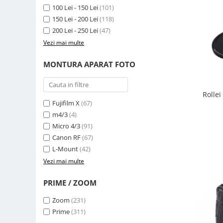
Compatibil Sony
100 Lei - 150 Lei
(101)
150 Lei - 200 Lei
(118)
Blitz-uri circulare (Macro)
200 Lei - 250 Lei
(47)
Adaptoare stativ port umbrela si
Vezi mai multe
blitz TTL
Comander TTL
MONTURA APARAT FOTO
Cabluri TTL
Cabluri si Patine Sincron
Rolle
Fujifilm X
(67)
Alimentare auxiliara blitz
m4/3
(4)
Protectie patina apa, ploaie
Micro 4/3
(91)
Bounce-uri, Softbox-uri
Canon RF
(67)
L-Mount
(42)
Ring-Flash Adaptor
Vezi mai multe
Bracket-uri si suporti
PRIME / ZOOM
Huse protectie blitz extern
Huse protectie filtre gel
Zoom
(231)
Prime
(311)
Accesorii Aparate Digitale