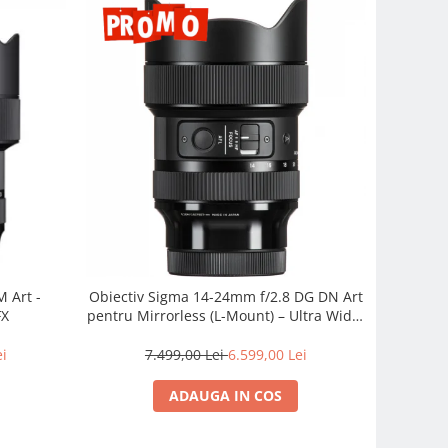
 Art -
Obiectiv Sigma 14-24mm f/2.8 DG DN Art
FX
pentru Mirrorless (L-Mount) – Ultra Wide,
Profesionist
ei
7.499,00 Lei
6.599,00 Lei
ADAUGA IN COS