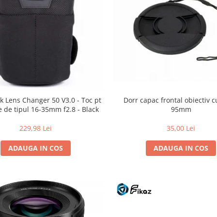
Dorr capac frontal obiectiv c
k Lens Changer 50 V3.0 - Toc pt
95mm
e de tipul 16-35mm f2.8 - Black
35,00 Lei
229,98 Lei
ADAUGA IN COS
ADAUGA IN COS