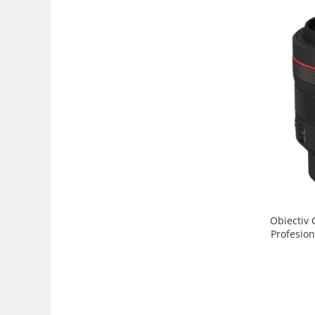
Trepiede si monopiede
Trepiede foto
Trepiede video
Trepied / Monopied Carbon
Trepiede pentru compacte /
webcam-uri
Monopiede foto/video
Cap trepied si monopied
Carucioare trepied (Dolly)
Placute cap trepied
Huse trepied / stativ lumini
Obiectiv
Profesion
Sina Focus pentru Macro
Accesorii trepiede si monopiede
Selfie Stick
Studio/Lumini si accesorii