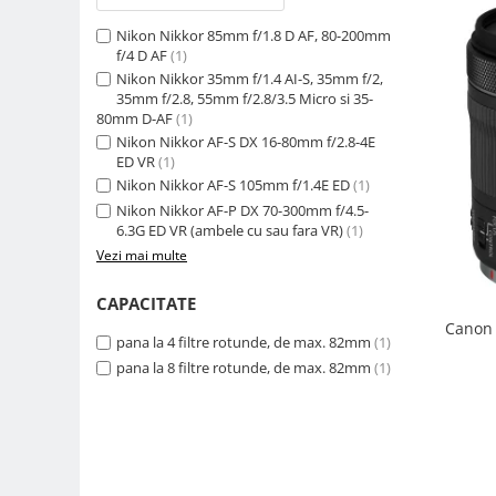
Camere Video Cinematice
Nikon Nikkor 85mm f/1.8 D AF, 80-200mm
Camere video de actiune
f/4 D AF
(1)
Nikon Nikkor 35mm f/1.4 AI-S, 35mm f/2,
Accesorii camere video de actiune
35mm f/2.8, 55mm f/2.8/3.5 Micro si 35-
80mm D-AF
(1)
Accesorii drone
Nikon Nikkor AF-S DX 16-80mm f/2.8-4E
Acumulatori camere video
ED VR
(1)
Nikon Nikkor AF-S 105mm f/1.4E ED
(1)
Lampi video
Nikon Nikkor AF-P DX 70-300mm f/4.5-
Stabilizatoare (Gimbal) / Steady
6.3G ED VR (ambele cu sau fara VR)
(1)
Cam
Vezi mai multe
Huse Protectie / Ploaie camere
CAPACITATE
video
Canon 
Accesorii diverse pt camere video
pana la 4 filtre rotunde, de max. 82mm
(1)
pana la 8 filtre rotunde, de max. 82mm
(1)
Camere Video Cinematice
Drone
Slider
Camere Video Compacte