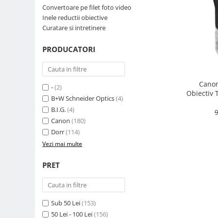
Convertoare pe filet foto video
Parasolare
Inele reductii obiective
Teleconvertoare
Curatare si intretinere
Adaptoare montura / baioneta
PRODUCATORI
Capace obiectiv si camera
Inele Macro
Canon
Filtre foto
-
(2)
Obiectiv 
B+W Schneider Optics
(4)
Filtre Filet
B.I.G.
(4)
9
Filtre tip Cokin
Canon
(180)
Filtre White Balance
Dorr
(114)
Accesorii filtre
Vezi mai multe
Convertoare pe filet foto video
PRET
Inele reductii obiective
Curatare si intretinere
Blitz-uri externe
Sub 50 Lei
(153)
Blitz-uri TTL - Dedicate
50 Lei - 100 Lei
(156)