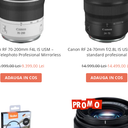
 RF 70-200mm F4L IS USM –
Canon RF 24-70mm f/2.8L IS U
Telephoto Profesional Mirrorless
standard profesional
.999,00 Lei
9.399,00 Lei
14.999,00 Lei
14.499,00 
ADAUGA IN COS
ADAUGA IN COS