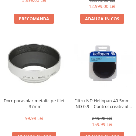
diapozitive 35mm color
5.999,00 Lei
13.999,00 Lei
12.999,00 Lei
diapozitive late 120mm color
PRECOMANDA
ADAUGA IN COS
negative 35mm alb-negru
negative 35mm color
negative late 120mm alb-negru
negative late 120mm color
Scanere Film
Binocluri, Lupe si Telescoape
Binocluri
Lunete
Accesorii pentru Lunete si
Telescoape
Dorr parasolar metalic pe filet
Filtru ND Heliopan 40.5mm
, 37mm
ND 0.9 – Control creativ al
Aparate de colectie
expunerii (-3EV)
Aparate foto de colectie reflex,
99,99 Lei
249,98 Lei
format 24x36mm
159,99 Lei
Aparate foto de colectie, cu burduf