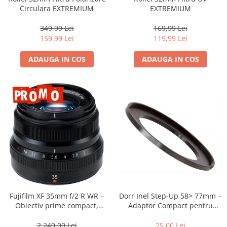
Compatibil Sony
Circulara EXTREMIUM
EXTREMIUM
Blitz-uri circulare (Macro)
349,99 Lei
169,99 Lei
Adaptoare stativ port umbrela si
159,99 Lei
119,99 Lei
blitz TTL
ADAUGA IN COS
ADAUGA IN COS
Comander TTL
Cabluri TTL
Cabluri si Patine Sincron
Alimentare auxiliara blitz
Protectie patina apa, ploaie
Bounce-uri, Softbox-uri
Ring-Flash Adaptor
Bracket-uri si suporti
Huse protectie blitz extern
Dorr Inel Step-Up 58> 77mm –
Fujifilm XF 35mm f/2 R WR –
Huse protectie filtre gel
Adaptor Compact pentru
Obiectiv prime compact,
Montarea Filtrelor
luminos și rezistent la
Accesorii Aparate Digitale
intemperii pentru fotografie
25,00 Lei
2.249,00 Lei