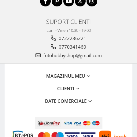
Aparate Foto Compacte (SH)
Obiective foto SECOND HAND
SUPORT CLIENTI
Obiective foto Mirrorless (SH)
Obiective foto DSLR (SH)
Luni - Vineri 10.30 - 19.00
Obiective foto SLR (pe film) (SH)
0722236221
Accesorii pentru obiective ,
0770341460
SECOND HAND
fotohobbyshop@gmail.com
Blitz-uri externe + accesorii ,
SECOND HAND
MAGAZINUL MEU
Blitz-uri studio , SECOND HAND
Imprimante SECOND HAND
CLIENTI
Video - Convertoare pe filet
DATE COMERCIALE
Acumulatori si incarcatoare S.H.
Adaptoare pentru compacte
Diverse S.H.
Genti, huse, curele