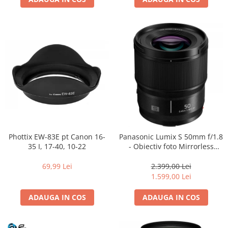
Adaptoare pentru convertoare sau
filtre
Alimentatoare 220V
Cabluri
Carcase de tip Cage, pentru
integrare in sisteme video
complexe
Curatare Senzor
Huse de ploaie
Microfoane / Reportofoane
Phottix EW-83E pt Canon 16-
Panasonic Lumix S 50mm f/1.8
Nivela patina
35 I, 17-40, 10-22
- Obiectiv foto Mirrorless
Montura L-Mount (white box)
Ocular
69,99 Lei
2.399,00 Lei
Transmitator de fisiere fara fir
1.599,00 Lei
Vizor
ADAUGA IN COS
ADAUGA IN COS
Accesorii diverse
Genti, Rucsacuri, Troller foto