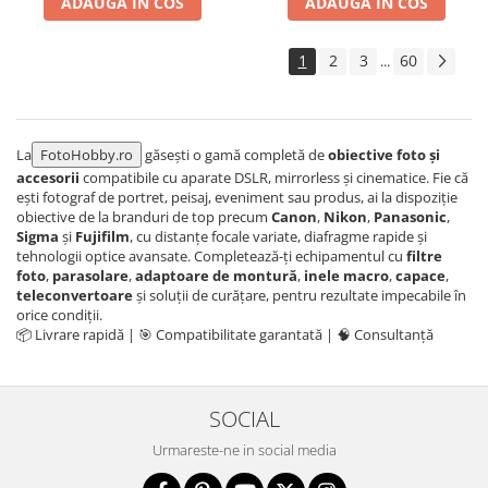
ADAUGA IN COS
ADAUGA IN COS
Aparate foto de colectie , cu vizare
laterala
1
2
3
60
...
Aparate foto de colectie TLR -
Biobiective
Aparate foto de colectie , Stereo
La
FotoHobby.ro
găsești o gamă completă de
obiective foto și
Aparate foto de colectie -
accesorii
compatibile cu aparate DSLR, mirrorless și cinematice. Fie că
Miniaturi
ești fotograf de portret, peisaj, eveniment sau produs, ai la dispoziție
obiective de la branduri de top precum
Canon
,
Nikon
,
Panasonic
,
Accesorii pt. aparate foto de
Sigma
și
Fujifilm
, cu distanțe focale variate, diafragme rapide și
colectie
tehnologii optice avansate. Completează-ți echipamentul cu
filtre
Aparate de colectie de tip Box-
foto
,
parasolare
,
adaptoare de montură
,
inele macro
,
capace
,
Camera
teleconvertoare
și soluții de curățare, pentru rezultate impecabile în
orice condiții.
Reviste, carti si software
📦 Livrare rapidă | 🎯 Compatibilitate garantată | 🧠 Consultanță
Second Hand
Aparate foto SECOND HAND
SOCIAL
Aparate foto Mirrorless (SH)
Aparate foto DSLR (SH)
Urmareste-ne in social media
Aparate foto SLR (pe film) (SH)