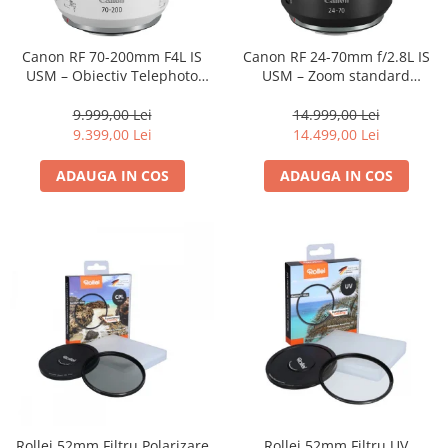
Parasolare
Teleconvertoare
Canon RF 70-200mm F4L IS
Canon RF 24-70mm f/2.8L IS
USM – Obiectiv Telephoto
USM – Zoom standard
Adaptoare montura / baioneta
Profesional Mirrorless
profesional
Capace obiectiv si camera
9.999,00 Lei
14.999,00 Lei
9.399,00 Lei
14.499,00 Lei
Inele Macro
ADAUGA IN COS
ADAUGA IN COS
Filtre foto
Filtre Filet
Filtre tip Cokin
Filtre White Balance
Accesorii filtre
Convertoare pe filet foto video
Inele reductii obiective
Curatare si intretinere
Blitz-uri externe
Blitz-uri TTL - Dedicate
Rollei 52mm Filtru Polarizare
Rollei 52mm Filtru UV