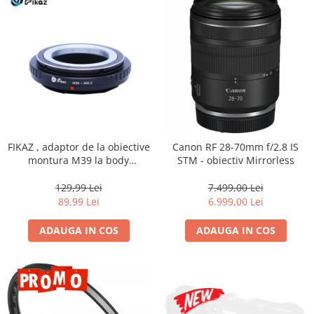
Genti foto
Genti Holster TopLoader
Genti, Troller Video
Rucsacuri Foto
Only One Shoulder - SlingShot
Tocuri si huse protectie aparate
Hamuri si Centuri foto
FIKAZ , adaptor de la obiective
Canon RF 28-70mm f/2.8 IS
montura M39 la body
STM - obiectiv Mirrorless
Curele Aparat - Umar
montura micro4/3
Genti Laptop si iPad
129,99 Lei
7.499,00 Lei
89,99 Lei
6.999,00 Lei
Hand Strap / Grip
Troller
ADAUGA IN COS
ADAUGA IN COS
Accesorii genti si trollere
Solid-State Drive (SSD)
Video / Camere si accesorii
Camere video profesionale