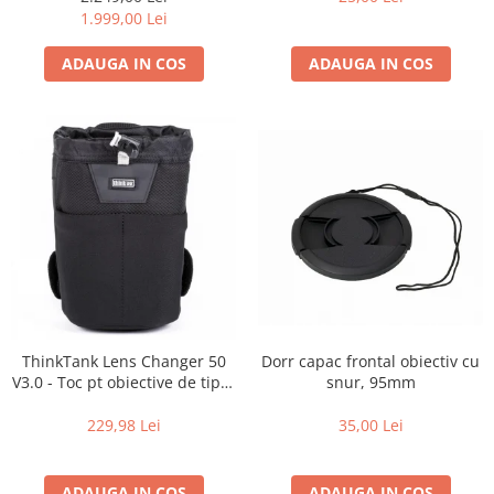
Carduri memorie, Cititoare
de zi cu zi
1.999,00 Lei
Carduri memorie
ADAUGA IN COS
ADAUGA IN COS
Cititoare carduri
Huse protectie card memorie
Grip-uri
Telecomenzi
LCD protectie
Recordere audio digitale
Acumulatori si baterii
Acumulatori Foto
Acumulatori AA/AAA (R6/R3)) si
incarcatoare
Dorr capac frontal obiectiv cu
ThinkTank Lens Changer 50
Baterii
snur, 95mm
V3.0 - Toc pt obiective de tipul
16-35mm f2.8 - Black
Incarcatoare acumulatori Foto-
35,00 Lei
229,98 Lei
Video
Huse protectie acumulatori foto
Tablete grafice
ADAUGA IN COS
ADAUGA IN COS