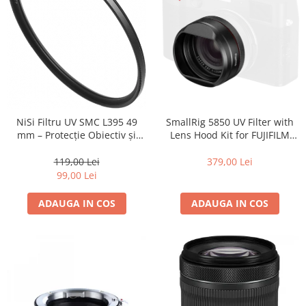
Camere Video Cinematice
Camere video de actiune
Accesorii camere video de actiune
Accesorii drone
Acumulatori camere video
Lampi video
SmallRig 5850 UV Filter with
NiSi Filtru UV SMC L395 49
Lens Hood Kit for FUJIFILM
mm – Protecție Obiectiv și
Stabilizatoare (Gimbal) / Steady
X100VI / X100V (Black)
Claritate Superioară
Cam
379,00 Lei
119,00 Lei
Huse Protectie / Ploaie camere
99,00 Lei
video
ADAUGA IN COS
ADAUGA IN COS
Accesorii diverse pt camere video
Camere Video Cinematice
Drone
Slider
Camere Video Compacte