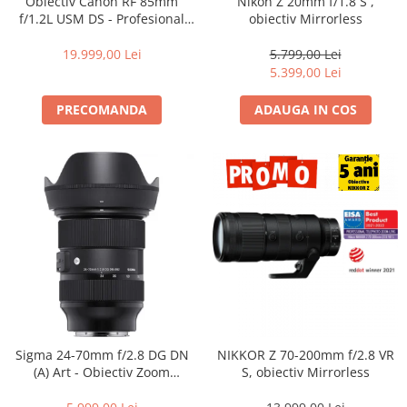
Obiectiv Canon RF 85mm
Nikon Z 20mm f/1.8 S ,
Becuri si lampa blitz studio
f/1.2L USM DS - Profesional
obiectiv Mirrorless
Portret, F1.2, Bokeh DS, Seria
Suruburi si piulite, adaptoare de
L
19.999,00 Lei
5.799,00 Lei
trecere
5.399,00 Lei
Calibrare expunere
PRECOMANDA
ADAUGA IN COS
Imprimante si Consumabile
Cartuse si cerneluri
Imprimante
Scannere Documente
Hartie foto
Filme foto si scanere film
Materiale foto alb-negru
Aparate foto unica folosinta
Filme instant FUJI INSTAX
Sigma 24-70mm f/2.8 DG DN
NIKKOR Z 70-200mm f/2.8 VR
Chimicale developare film alb-
(A) Art - Obiectiv Zoom
S, obiectiv Mirrorless
negru
Standard Premium pentru
Sony E