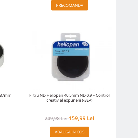
PRECOMANDA
 , 37mm
Filtru ND Heliopan 40.5mm ND 0.9 – Control
creativ al expunerii (-3EV)
159,99 Lei
249,98 Lei
ADAUGA IN COS