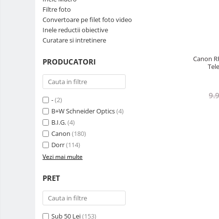
Filtre foto
Teleconvertoare
Convertoare pe filet foto video
Adaptoare montura / baioneta
Inele reductii obiective
Curatare si intretinere
Capace obiectiv si camera
Inele Macro
Canon RF
PRODUCATORI
Tel
Filtre foto
Filtre Filet
9.
-
(2)
Filtre tip Cokin
B+W Schneider Optics
(4)
Filtre White Balance
B.I.G.
(4)
Accesorii filtre
Canon
(180)
Convertoare pe filet foto video
Dorr
(114)
Inele reductii obiective
Vezi mai multe
Curatare si intretinere
PRET
Blitz-uri TTL - Dedicate
Compatibil Sony
Blitz-uri circulare (Macro)
Sub 50 Lei
(153)