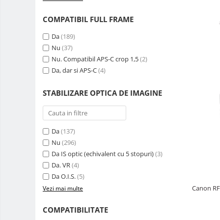
Rucsacuri Foto
COMPATIBIL FULL FRAME
Only One Shoulder - SlingShot
Da
(189)
Tocuri si huse protectie aparate
Nu
(37)
Hamuri si Centuri foto
Nu. Compatibil APS-C crop 1,5
(2)
Curele Aparat - Umar
Da, dar si APS-C
(4)
Genti Laptop si iPad
STABILIZARE OPTICA DE IMAGINE
Hand Strap / Grip
Troller
Accesorii genti si trollere
Da
(137)
Nu
(296)
Solid-State Drive (SSD)
Da IS optic (echivalent cu 5 stopuri)
(3)
Video / Camere si accesorii
Da. VR
(4)
Camere video profesionale
Da O.I.S.
(5)
Camere Video Cinematice
Canon RF 
Vezi mai multe
Camere video de actiune
COMPATIBILITATE
Accesorii camere video de actiune