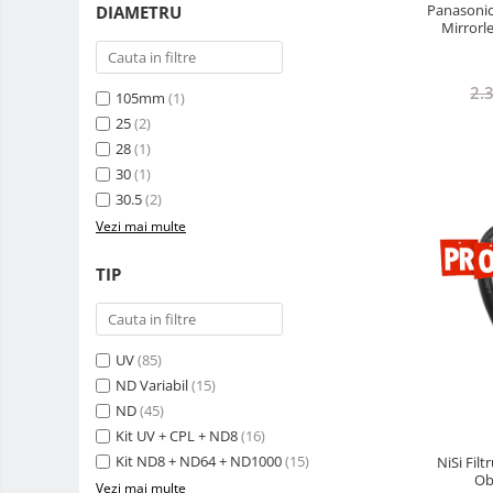
Panasonic
DIAMETRU
Alimentatoare 220V
Mirrorl
Cabluri
Carcase de tip Cage, pentru
2.
105mm
(1)
integrare in sisteme video
25
(2)
complexe
Curatare Senzor
28
(1)
Huse de ploaie
30
(1)
30.5
(2)
Microfoane / Reportofoane
Vezi mai multe
Nivela patina
TIP
Ocular
Transmitator de fisiere fara fir
Vizor
UV
(85)
Accesorii diverse
ND Variabil
(15)
ND
(45)
Genti foto
Kit UV + CPL + ND8
(16)
Genti Holster TopLoader
Kit ND8 + ND64 + ND1000
(15)
NiSi Fil
Genti, Troller Video
Ob
Vezi mai multe