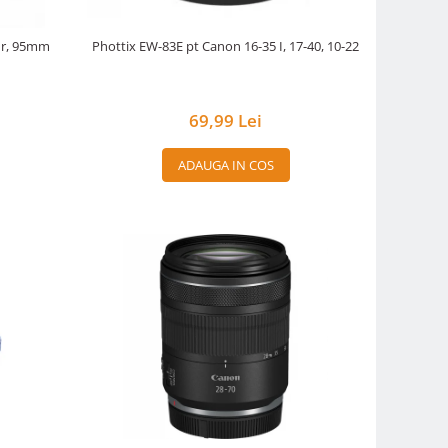
nur, 95mm
Phottix EW-83E pt Canon 16-35 I, 17-40, 10-22
69,99 Lei
ADAUGA IN COS