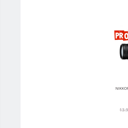
Trepied / Monopied Carbon
Trepiede pentru compacte /
webcam-uri
Monopiede foto/video
Cap trepied si monopied
Carucioare trepied (Dolly)
Placute cap trepied
Huse trepied / stativ lumini
Sina Focus pentru Macro
Accesorii trepiede si monopiede
NIKKOR 
Selfie Stick
Studio/Lumini si accesorii
Blitz-uri studio
13.
Blitz-uri mobile, cu acumulatori
Softbox-uri