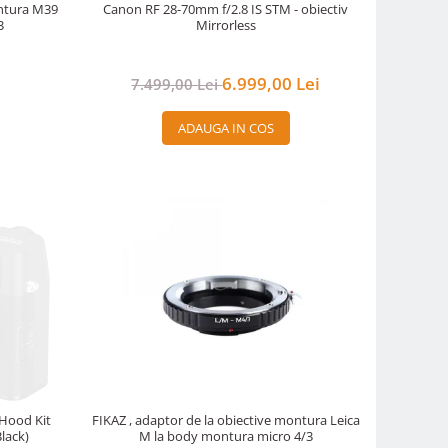
ontura M39
Canon RF 28-70mm f/2.8 IS STM - obiectiv
3
Mirrorless
i
6.999,00 Lei
7.499,00 Lei
ADAUGA IN COS
 Hood Kit
FIKAZ , adaptor de la obiective montura Leica
lack)
M la body montura micro 4/3