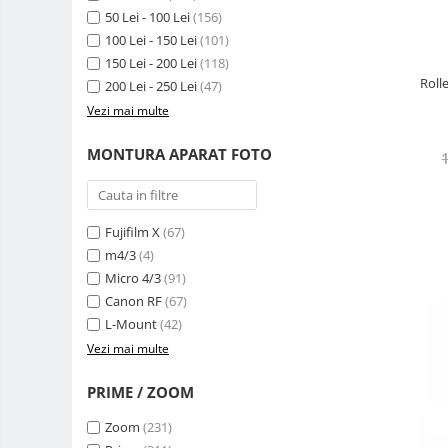
50 Lei - 100 Lei
(156)
Adaptoare stativ port umbrela si
100 Lei - 150 Lei
(101)
blitz TTL
150 Lei - 200 Lei
(118)
Comander TTL
Roll
200 Lei - 250 Lei
(47)
Cabluri TTL
Vezi mai multe
Cabluri si Patine Sincron
MONTURA APARAT FOTO
Alimentare auxiliara blitz
Protectie patina apa, ploaie
Bounce-uri, Softbox-uri
Fujifilm X
(67)
m4/3
(4)
Ring-Flash Adaptor
Micro 4/3
(91)
Bracket-uri si suporti
Canon RF
(67)
Huse protectie blitz extern
L-Mount
(42)
Vezi mai multe
Huse protectie filtre gel
Carduri memorie, Cititoare
PRIME / ZOOM
Carduri memorie
Zoom
(231)
Cititoare carduri