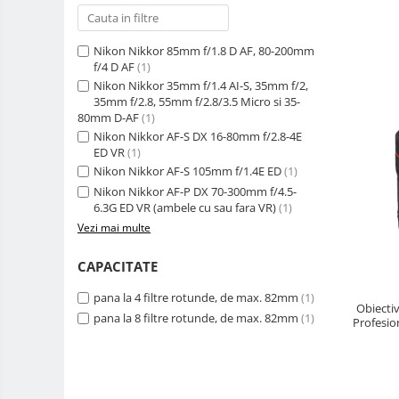
Accesorii drone
Acumulatori camere video
Nikon Nikkor 85mm f/1.8 D AF, 80-200mm
f/4 D AF
(1)
Lampi video
Nikon Nikkor 35mm f/1.4 AI-S, 35mm f/2,
35mm f/2.8, 55mm f/2.8/3.5 Micro si 35-
Stabilizatoare (Gimbal) / Steady
80mm D-AF
(1)
Cam
Nikon Nikkor AF-S DX 16-80mm f/2.8-4E
Huse Protectie / Ploaie camere
ED VR
(1)
video
Nikon Nikkor AF-S 105mm f/1.4E ED
(1)
Nikon Nikkor AF-P DX 70-300mm f/4.5-
Accesorii diverse pt camere video
6.3G ED VR (ambele cu sau fara VR)
(1)
Camere Video Cinematice
Vezi mai multe
Drone
CAPACITATE
Slider
pana la 4 filtre rotunde, de max. 82mm
(1)
Camere Video Compacte
Obiecti
pana la 8 filtre rotunde, de max. 82mm
(1)
Profesion
Trepiede si monopiede
Trepiede foto
Trepiede video