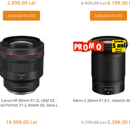
2.899,00 Lei
6.199,00 
6.999,00 Lei
ADAUGA IN COS
ADAUGA IN COS
v Canon RF 85mm f/1.2L USM DS -
Nikon Z 20mm f/1.8 S , obiectiv M
al Portret, F1.2, Bokeh DS, Seria L
19.999,00 Lei
5.399,00 
5.799,00 Lei