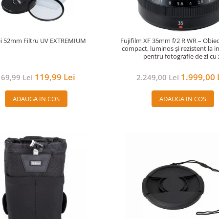
ei 52mm Filtru UV EXTREMIUM
Fujifilm XF 35mm f/2 R WR – Obiec
compact, luminos și rezistent la i
pentru fotografie de zi cu 
119,99 Lei
1.999,00 
169,99 Lei
2.249,00 Lei
ADAUGA IN COS
ADAUGA IN COS