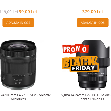
99,00 Lei
379,00 Lei
119,00 Lei
ADAUGA IN COS
ADAUGA IN COS
24-105mm F4-7.1 IS STM - obiectiv
Sigma 14-24mm F2.8 DG HSM Art -
Mirrorless
pentru Nikon FX