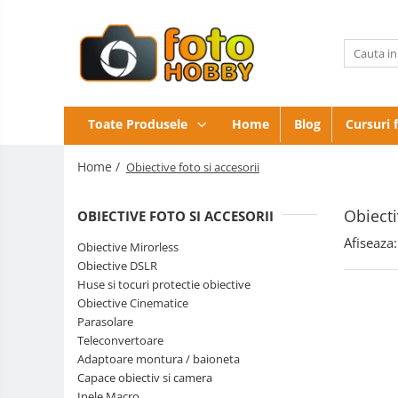
Toate Produsele
Aparate Foto
Aparate Foto Mirrorless
Obiective
Toate Produsele
Home
Blog
Cursuri 
foto si
Aparate Foto DSLR
accesorii
Blitz-
Home /
Obiective foto si accesorii
Aparate Foto Compacte
uri
externe
Accesorii
Aparate foto instant
Obiecti
OBIECTIVE FOTO SI ACCESORII
Aparate
Aparate foto pe film
Digitale
Genti,
Afiseaza:
Obiective Mirorless
Cursuri foto
Rucsacuri,
Obiective DSLR
Troller
Obiective Mirorless
Huse si tocuri protectie obiective
foto
Obiective Cinematice
Obiective DSLR
Parasolare
Huse si tocuri protectie obiective
Teleconvertoare
Adaptoare montura / baioneta
Obiective Cinematice
Capace obiectiv si camera
Parasolare
Inele Macro