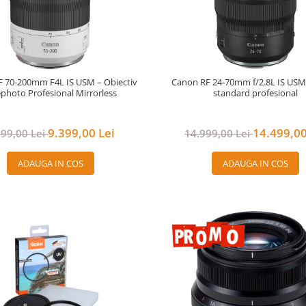
 70-200mm F4L IS USM – Obiectiv
Canon RF 24-70mm f/2.8L IS US
ephoto Profesional Mirrorless
standard profesional
9.399,00 Lei
14.499,00
999,00 Lei
14.999,00 Lei
ADAUGA IN COS
ADAUGA IN COS