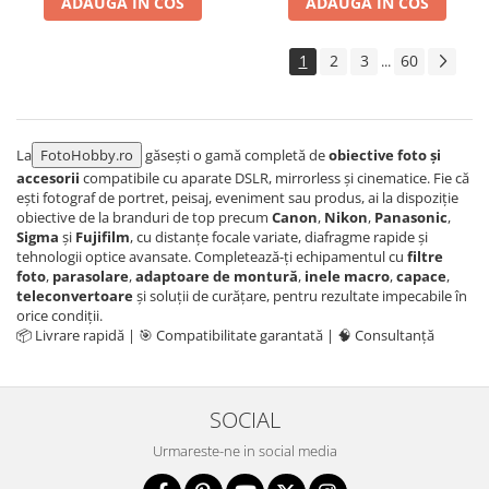
ADAUGA IN COS
ADAUGA IN COS
Aparate foto de colectie , cu vizare
laterala
1
2
3
60
...
Aparate foto de colectie TLR -
Biobiective
Aparate foto de colectie , Stereo
La
FotoHobby.ro
găsești o gamă completă de
obiective foto și
Aparate foto de colectie -
accesorii
compatibile cu aparate DSLR, mirrorless și cinematice. Fie că
Miniaturi
ești fotograf de portret, peisaj, eveniment sau produs, ai la dispoziție
obiective de la branduri de top precum
Canon
,
Nikon
,
Panasonic
,
Accesorii pt. aparate foto de
Sigma
și
Fujifilm
, cu distanțe focale variate, diafragme rapide și
colectie
tehnologii optice avansate. Completează-ți echipamentul cu
filtre
Aparate de colectie de tip Box-
foto
,
parasolare
,
adaptoare de montură
,
inele macro
,
capace
,
Camera
teleconvertoare
și soluții de curățare, pentru rezultate impecabile în
orice condiții.
Reviste, carti si software
📦 Livrare rapidă | 🎯 Compatibilitate garantată | 🧠 Consultanță
Second Hand
Aparate foto SECOND HAND
SOCIAL
Aparate foto Mirrorless (SH)
Aparate foto DSLR (SH)
Urmareste-ne in social media
Aparate foto SLR (pe film) (SH)