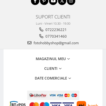
Aparate Foto Compacte (SH)
Obiective foto SECOND HAND
SUPORT CLIENTI
Obiective foto Mirrorless (SH)
Obiective foto DSLR (SH)
Luni - Vineri 10.30 - 19.00
Obiective foto SLR (pe film) (SH)
0722236221
Accesorii pentru obiective ,
0770341460
SECOND HAND
fotohobbyshop@gmail.com
Blitz-uri externe + accesorii ,
SECOND HAND
MAGAZINUL MEU
Blitz-uri studio , SECOND HAND
Imprimante SECOND HAND
CLIENTI
Video - Convertoare pe filet
DATE COMERCIALE
Acumulatori si incarcatoare S.H.
Adaptoare pentru compacte
Diverse S.H.
Genti, huse, curele