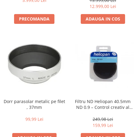
diapozitive 35mm color
5.999,00 Lei
13.999,00 Lei
12.999,00 Lei
diapozitive late 120mm color
PRECOMANDA
ADAUGA IN COS
negative 35mm alb-negru
negative 35mm color
negative late 120mm alb-negru
negative late 120mm color
Scanere Film
Binocluri, Lupe si Telescoape
Binocluri
Lunete
Accesorii pentru Lunete si
Telescoape
Dorr parasolar metalic pe filet
Filtru ND Heliopan 40.5mm
, 37mm
ND 0.9 – Control creativ al
Aparate de colectie
expunerii (-3EV)
Aparate foto de colectie reflex,
99,99 Lei
249,98 Lei
format 24x36mm
159,99 Lei
Aparate foto de colectie, cu burduf