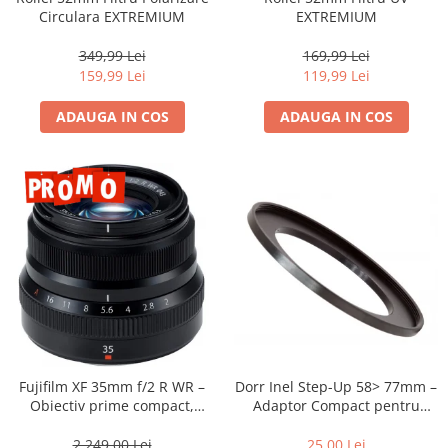
Compatibil Sony
Circulara EXTREMIUM
EXTREMIUM
Blitz-uri circulare (Macro)
349,99 Lei
169,99 Lei
Adaptoare stativ port umbrela si
159,99 Lei
119,99 Lei
blitz TTL
ADAUGA IN COS
ADAUGA IN COS
Comander TTL
Cabluri TTL
Cabluri si Patine Sincron
Alimentare auxiliara blitz
Protectie patina apa, ploaie
Bounce-uri, Softbox-uri
Ring-Flash Adaptor
Bracket-uri si suporti
Huse protectie blitz extern
Dorr Inel Step-Up 58> 77mm –
Fujifilm XF 35mm f/2 R WR –
Huse protectie filtre gel
Adaptor Compact pentru
Obiectiv prime compact,
Montarea Filtrelor
luminos și rezistent la
Accesorii Aparate Digitale
intemperii pentru fotografie
25,00 Lei
2.249,00 Lei