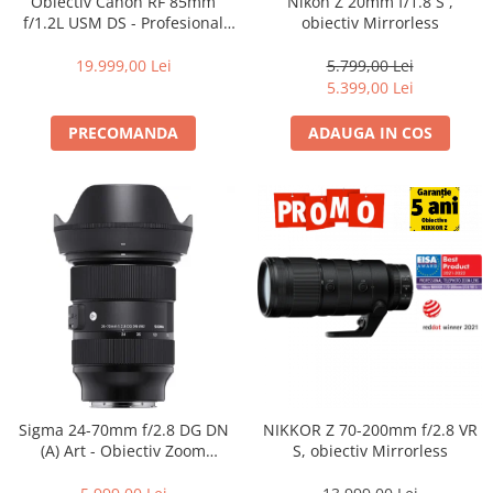
Obiectiv Canon RF 85mm
Nikon Z 20mm f/1.8 S ,
Becuri si lampa blitz studio
f/1.2L USM DS - Profesional
obiectiv Mirrorless
Portret, F1.2, Bokeh DS, Seria
Suruburi si piulite, adaptoare de
L
19.999,00 Lei
5.799,00 Lei
trecere
5.399,00 Lei
Calibrare expunere
PRECOMANDA
ADAUGA IN COS
Imprimante si Consumabile
Cartuse si cerneluri
Imprimante
Scannere Documente
Hartie foto
Filme foto si scanere film
Materiale foto alb-negru
Aparate foto unica folosinta
Filme instant FUJI INSTAX
Sigma 24-70mm f/2.8 DG DN
NIKKOR Z 70-200mm f/2.8 VR
Chimicale developare film alb-
(A) Art - Obiectiv Zoom
S, obiectiv Mirrorless
negru
Standard Premium pentru
Sony E