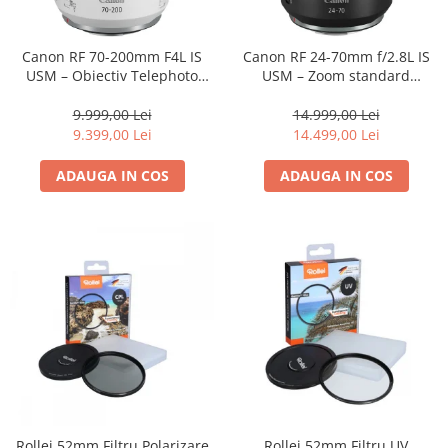
Parasolare
Teleconvertoare
Canon RF 70-200mm F4L IS
Canon RF 24-70mm f/2.8L IS
USM – Obiectiv Telephoto
USM – Zoom standard
Adaptoare montura / baioneta
Profesional Mirrorless
profesional
Capace obiectiv si camera
9.999,00 Lei
14.999,00 Lei
9.399,00 Lei
14.499,00 Lei
Inele Macro
ADAUGA IN COS
ADAUGA IN COS
Filtre foto
Filtre Filet
Filtre tip Cokin
Filtre White Balance
Accesorii filtre
Convertoare pe filet foto video
Inele reductii obiective
Curatare si intretinere
Blitz-uri externe
Blitz-uri TTL - Dedicate
Rollei 52mm Filtru Polarizare
Rollei 52mm Filtru UV