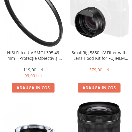
Camere Video Cinematice
Camere video de actiune
Accesorii camere video de actiune
Accesorii drone
Acumulatori camere video
Lampi video
SmallRig 5850 UV Filter with
NiSi Filtru UV SMC L395 49
Lens Hood Kit for FUJIFILM
mm – Protecție Obiectiv și
Stabilizatoare (Gimbal) / Steady
X100VI / X100V (Black)
Claritate Superioară
Cam
379,00 Lei
119,00 Lei
Huse Protectie / Ploaie camere
99,00 Lei
video
ADAUGA IN COS
ADAUGA IN COS
Accesorii diverse pt camere video
Camere Video Cinematice
Drone
Slider
Camere Video Compacte