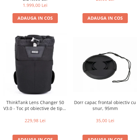
Carduri memorie, Cititoare
de zi cu zi
1.999,00 Lei
Carduri memorie
ADAUGA IN COS
ADAUGA IN COS
Cititoare carduri
Huse protectie card memorie
Grip-uri
Telecomenzi
LCD protectie
Recordere audio digitale
Acumulatori si baterii
Acumulatori Foto
Acumulatori AA/AAA (R6/R3)) si
incarcatoare
Dorr capac frontal obiectiv cu
ThinkTank Lens Changer 50
Baterii
snur, 95mm
V3.0 - Toc pt obiective de tipul
16-35mm f2.8 - Black
Incarcatoare acumulatori Foto-
35,00 Lei
229,98 Lei
Video
Huse protectie acumulatori foto
Tablete grafice
ADAUGA IN COS
ADAUGA IN COS