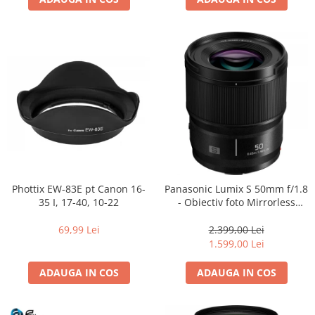
Adaptoare pentru convertoare sau
filtre
Alimentatoare 220V
Cabluri
Carcase de tip Cage, pentru
integrare in sisteme video
complexe
Curatare Senzor
Huse de ploaie
Microfoane / Reportofoane
Phottix EW-83E pt Canon 16-
Panasonic Lumix S 50mm f/1.8
Nivela patina
35 I, 17-40, 10-22
- Obiectiv foto Mirrorless
Montura L-Mount (white box)
Ocular
69,99 Lei
2.399,00 Lei
Transmitator de fisiere fara fir
1.599,00 Lei
Vizor
ADAUGA IN COS
ADAUGA IN COS
Accesorii diverse
Genti, Rucsacuri, Troller foto