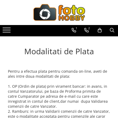
Toate Produsele
Aparate Foto
1
2
Aparate Foto Mirrorless
Aparate Foto DSLR
Modalitati de Plata
Aparate Foto Compacte
Aparate foto instant
Aparate foto pe film
Pentru a efectua plata pentru comanda on-line, aveti de
Cursuri foto
ales intre doua modalitati de plata:
Obiective foto si accesorii
1. OP (Ordin de plata) prin virament bancar: in avans, in
Obiective Mirorless
contul Vanzatorului, pe baza de Proforma primita de
catre Cumparator pe adresa de e-mail cu care este
Obiective DSLR
inregistrat in contul de client,dar numai dupa Validarea
comenzii de catre Vanzator.
Huse si tocuri protectie obiective
2. Ramburs: in urma Validarii comenzii de catre Vanzator,
Obiective Cinematice
este o modalitate acceptata pentru comenzile ale caror