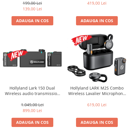
DSLR, Mirrorless și
199,00 Lei
419,00 Lei
Smartphone
139,00 Lei
ADAUGA IN COS
ADAUGA IN COS
Hollyland Lark 150 Dual
Hollyland LARK M2S Combo
Wireless audio transmission
Wireless Lavalier Microphone
kit
Combo (Space Gray)
1.049,00 Lei
619,00 Lei
899,00 Lei
ADAUGA IN COS
ADAUGA IN COS