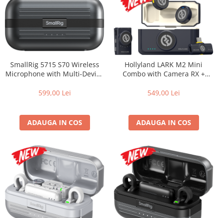
SmallRig 5715 S70 Wireless
Hollyland LARK M2 Mini
Microphone with Multi-Device
Combo with Camera RX +
Compatibility (Black)
USB-C RX
599,00 Lei
549,00 Lei
ADAUGA IN COS
ADAUGA IN COS