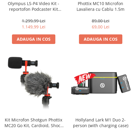
Olympus LS-P4 Video Kit -
Phottix MC10 Microfon
Vizor
reportofon Podcaster Kit
Lavaliera cu Cablu 1.5m
Accesorii diverse
Digital Recorder Pack tripod,
extension cable and
1.299,99 Lei
89,00 Lei
windshield
1.149,99 Lei
69,00 Lei
ADAUGA IN COS
ADAUGA IN COS
Kit Microfon Shotgun Phottix
Hollyland Lark M1 Duo 2-
MC20 Go Kit, Cardioid, Shock
person (with charging case)
Mount Inclus, Compatibil