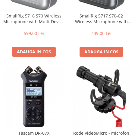
SmallRig 5717 S70-C2
SmallRig 5716 S70 Wireless
Wireless Microphone with
Microphone with Multi-Device
USB-C Adapter for Phones
Compatibility (White)
(Black)
439,00 Lei
599,00 Lei
ADAUGA IN COS
ADAUGA IN COS
Tascam DR-07X
Rode VideoMicro - microfon