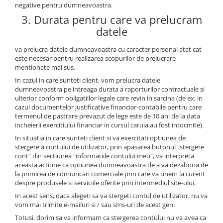
negative pentru dumneavoastra.
Trepiede si monopiede
3. Durata pentru care va prelucram
Trepiede foto
datele
Trepiede video
va prelucra datele dumneavoastra cu caracter personal atat cat
Trepied / Monopied Carbon
este necesar pentru realizarea scopurilor de prelucrare
Trepiede pentru compacte /
mentionate mai sus.
webcam-uri
In cazul in care sunteti client, vom prelucra datele
dumneavoastra pe intreaga durata a raporturilor contractuale si
Monopiede foto/video
ulterior conform obligatiilor legale care revin in sarcina (de ex, in
Cap trepied si monopied
cazul documentelor justificative financiar-contabile pentru care
termenul de pastrare prevazut de lege este de 10 ani de la data
Carucioare trepied (Dolly)
incheierii exercitiului financiar in cursul caruia au fost intocmite).
Placute cap trepied
In situatia in care sunteti client si va exercitati optiunea de
stergere a contului de utilizator, prin apasarea butonul "stergere
Huse trepied / stativ lumini
cont" din sectiunea "informatiile contului meu", va interpreta
aceasta actiune ca optiunea dumneavoastra de a va dezabona de
Sina Focus pentru Macro
la primirea de comunicari comerciale prin care va tinem la curent
despre produsele si serviciile oferite prin intermediul site-ului.
Accesorii trepiede si monopiede
In acest sens, daca alegeti sa va stergeti contul de utilizator, nu va
Selfie Stick
vom mai trimite e-mailuri si / sau sms-uri de acest gen.
Studio/Lumini si accesorii
Totusi, dorim sa va informam ca stergerea contului nu va avea ca