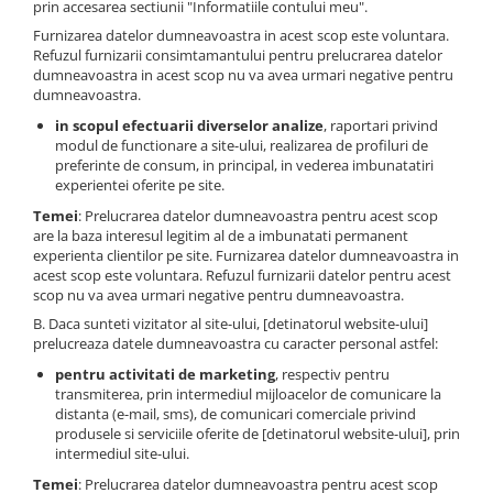
prin accesarea sectiunii "Informatiile contului meu".
Genti foto
Furnizarea datelor dumneavoastra in acest scop este voluntara.
Genti Holster TopLoader
Refuzul furnizarii consimtamantului pentru prelucrarea datelor
dumneavoastra in acest scop nu va avea urmari negative pentru
Genti, Troller Video
dumneavoastra.
Rucsacuri Foto
in scopul efectuarii diverselor analize
, raportari privind
modul de functionare a site-ului, realizarea de profiluri de
Only One Shoulder - SlingShot
preferinte de consum, in principal, in vederea imbunatatiri
experientei oferite pe site.
Tocuri si huse protectie aparate
Temei
: Prelucrarea datelor dumneavoastra pentru acest scop
Hamuri si Centuri foto
are la baza interesul legitim al de a imbunatati permanent
experienta clientilor pe site. Furnizarea datelor dumneavoastra in
Curele Aparat - Umar
acest scop este voluntara. Refuzul furnizarii datelor pentru acest
Genti Laptop si iPad
scop nu va avea urmari negative pentru dumneavoastra.
B. Daca sunteti vizitator al site-ului, [detinatorul website-ului]
Hand Strap / Grip
prelucreaza datele dumneavoastra cu caracter personal astfel:
Troller
pentru activitati de marketing
, respectiv pentru
Accesorii genti si trollere
transmiterea, prin intermediul mijloacelor de comunicare la
distanta (e-mail, sms), de comunicari comerciale privind
Solid-State Drive (SSD)
produsele si serviciile oferite de [detinatorul website-ului], prin
intermediul site-ului.
Video / Camere si accesorii
Camere video profesionale
Temei
: Prelucrarea datelor dumneavoastra pentru acest scop