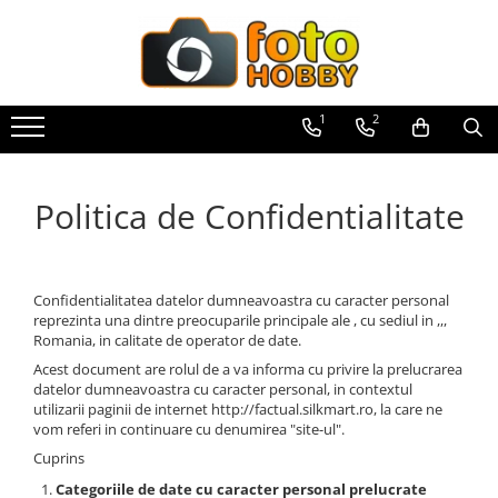
Toate Produsele
Aparate Foto
1
2
Aparate Foto Mirrorless
Aparate Foto DSLR
Politica de Confidentialitate
Aparate Foto Compacte
Aparate foto instant
Aparate foto pe film
Confidentialitatea datelor dumneavoastra cu caracter personal
Cursuri foto
reprezinta una dintre preocuparile principale ale , cu sediul in ,,,
Romania, in calitate de operator de date.
Obiective foto si accesorii
Acest document are rolul de a va informa cu privire la prelucrarea
Obiective Mirorless
datelor dumneavoastra cu caracter personal, in contextul
utilizarii paginii de internet http://factual.silkmart.ro, la care ne
Obiective DSLR
vom referi in continuare cu denumirea "site-ul".
Huse si tocuri protectie obiective
Cuprins
Obiective Cinematice
Categoriile de date cu caracter personal prelucrate