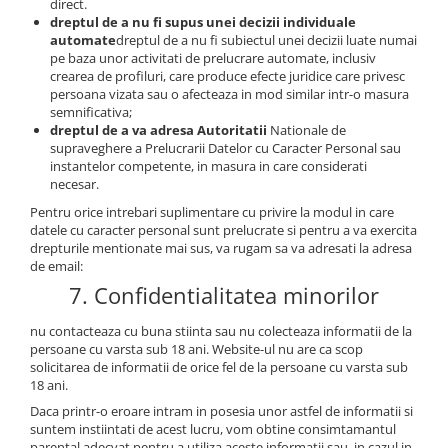
direct.
Aparate Foto Compacte (SH)
dreptul de a nu fi supus unei decizii individuale
automate
dreptul de a nu fi subiectul unei decizii luate numai
Obiective foto SECOND HAND
pe baza unor activitati de prelucrare automate, inclusiv
Obiective foto Mirrorless (SH)
crearea de profiluri, care produce efecte juridice care privesc
persoana vizata sau o afecteaza in mod similar intr-o masura
Obiective foto DSLR (SH)
semnificativa;
Obiective foto SLR (pe film) (SH)
dreptul de a va adresa Autoritatii
Nationale de
supraveghere a Prelucrarii Datelor cu Caracter Personal sau
Accesorii pentru obiective ,
instantelor competente, in masura in care considerati
SECOND HAND
necesar.
Blitz-uri externe + accesorii ,
Pentru orice intrebari suplimentare cu privire la modul in care
SECOND HAND
datele cu caracter personal sunt prelucrate si pentru a va exercita
drepturile mentionate mai sus, va rugam sa va adresati la adresa
Blitz-uri studio , SECOND HAND
de email:
Imprimante SECOND HAND
7. Confidentialitatea minorilor
Video - Convertoare pe filet
nu contacteaza cu buna stiinta sau nu colecteaza informatii de la
Acumulatori si incarcatoare S.H.
persoane cu varsta sub 18 ani. Website-ul nu are ca scop
solicitarea de informatii de orice fel de la persoane cu varsta sub
Adaptoare pentru compacte
18 ani.
Diverse S.H.
Daca printr-o eroare intram in posesia unor astfel de informatii si
suntem instiintati de acest lucru, vom obtine consimtamantul
Genti, huse, curele
parental adecvat pentru a utiliza aceste informatii sau, in cazul in