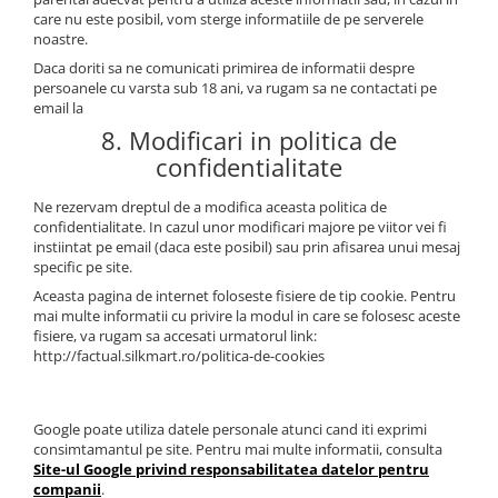
care nu este posibil, vom sterge informatiile de pe serverele
noastre.
Daca doriti sa ne comunicati primirea de informatii despre
persoanele cu varsta sub 18 ani, va rugam sa ne contactati pe
email la
8. Modificari in politica de
confidentialitate
Ne rezervam dreptul de a modifica aceasta politica de
confidentialitate. In cazul unor modificari majore pe viitor vei fi
instiintat pe email (daca este posibil) sau prin afisarea unui mesaj
specific pe site.
Aceasta pagina de internet foloseste fisiere de tip cookie. Pentru
mai multe informatii cu privire la modul in care se folosesc aceste
fisiere, va rugam sa accesati urmatorul link:
http://factual.silkmart.ro/politica-de-cookies
Google poate utiliza datele personale atunci cand iti exprimi
consimtamantul pe site. Pentru mai multe informatii, consulta
Site-ul Google privind responsabilitatea datelor pentru
companii
.