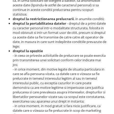
ca, in urma solicitarii de stergere a datelor, sa anonimizeze
Aparate foto de colectie , cu vizare
aceste date (lipsindu-le astfel de caracterul personal) si sa
laterala
continue in aceste conditii prelucrarea pentru scopuri
statistice;
Aparate foto de colectie TLR -
dreptul la restrictionarea prelucrarii
, in anumite conditii;
Biobiective
dreptul la portabilitatea datelor
- dreptul de a primi datele
cu caracter personal intr-o modalitate structurata, folosita in
Aparate foto de colectie , Stereo
mod obisnuit si intr-un format usor de citit, precum si dreptul
ca aceste date sa fie transmise de catre catre alt operator de
Aparate foto de colectie -
date, in masura in care sunt indeplinite conditiile prevazute de
Miniaturi
lege;
Accesorii pt. aparate foto de
dreptul la opozitie
- in ceea ce priveste activitatile de prelucrare se poate exercita
colectie
prin transmiterea unei solicitari conform celor indicate mai
Aparate de colectie de tip Box-
jos;
Camera
- in orice moment, din motive legate de situatia particulara in
care se afla persoana vizata, ca datele care o vizeaza sa fie
Reviste, carti si software
prelucrate in temeiul interesului legitim al sau in temeiul
interesului public, cu exceptia cazurilor in care poate
Second Hand
demonstra ca are motive legitime si imperioase care justifica
Aparate foto SECOND HAND
prelucarea si care prevaleaza asupra intereselor, drepturilor si
libertatilor persoanelor vizate sau ca scopul este constatarea,
Aparate foto Mirrorless (SH)
exercitarea sau apararea unui drept in instanta;
Aparate foto DSLR (SH)
- in orice moment, in mod gratuit si fara nicio justificare, ca
datele care o vizeaza sa fie prelucrate in scop de marketing
Aparate foto SLR (pe film) (SH)