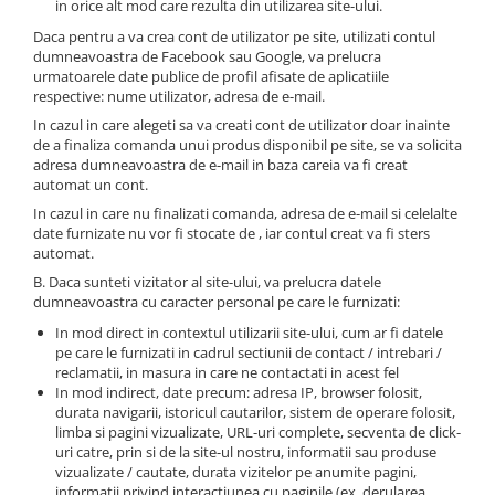
in orice alt mod care rezulta din utilizarea site-ului.
Compatibil Sony
Daca pentru a va crea cont de utilizator pe site, utilizati contul
Blitz-uri circulare (Macro)
dumneavoastra de Facebook sau Google, va prelucra
urmatoarele date publice de profil afisate de aplicatiile
Adaptoare stativ port umbrela si
respective: nume utilizator, adresa de e-mail.
blitz TTL
In cazul in care alegeti sa va creati cont de utilizator doar inainte
Comander TTL
de a finaliza comanda unui produs disponibil pe site, se va solicita
adresa dumneavoastra de e-mail in baza careia va fi creat
Cabluri TTL
automat un cont.
Cabluri si Patine Sincron
In cazul in care nu finalizati comanda, adresa de e-mail si celelalte
date furnizate nu vor fi stocate de , iar contul creat va fi sters
Alimentare auxiliara blitz
automat.
Protectie patina apa, ploaie
B. Daca sunteti vizitator al site-ului, va prelucra datele
dumneavoastra cu caracter personal pe care le furnizati:
Bounce-uri, Softbox-uri
In mod direct in contextul utilizarii site-ului, cum ar fi datele
Ring-Flash Adaptor
pe care le furnizati in cadrul sectiunii de contact / intrebari /
reclamatii, in masura in care ne contactati in acest fel
Bracket-uri si suporti
In mod indirect, date precum: adresa IP, browser folosit,
Huse protectie blitz extern
durata navigarii, istoricul cautarilor, sistem de operare folosit,
limba si pagini vizualizate, URL-uri complete, secventa de click-
Huse protectie filtre gel
uri catre, prin si de la site-ul nostru, informatii sau produse
vizualizate / cautate, durata vizitelor pe anumite pagini,
Accesorii Aparate Digitale
informatii privind interactiunea cu paginile (ex. derularea,