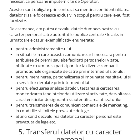
necesar, ca persoane imputernicite de Operator.
Becuri si lampa blitz studio
Acestea sunt obligate prin contract sa mentina confidentialitatea
Suruburi si piulite, adaptoare de
datelor si sa le foloseasca exclusiv in scopul pentru care le-au fost
trecere
furnizate.
De asemenea, am putea dezvalui datele dumneavoastra cu
Calibrare expunere
caracter personal catre autoritatile publice centrale / locale, in
Imprimante si Consumabile
urmatoarele cazuri exemplificativ enumerate:
Cartuse si cerneluri
pentru administrarea site-ului
in situatiile in care aceasta comunicare ar fi necesara pentru
Imprimante
atribuirea de premii sau alte facilitati persoanelor vizate,
obtinute ca urmare a participarii lor la diverse campanii
Scannere Documente
promotionale organizate de catre prin intermediul site-ului;
pentru mentinerea, personalizarea si imbunatatirea site-ului si
Hartie foto
a serviciilor derulate prin intermediul lui
Filme foto si scanere film
pentru efectuarea analizei datelor, testarea si cercetarea,
monitorizarea tendintelor de utilizare si activitate, dezvoltarea
Materiale foto alb-negru
caracteristicilor de siguranta si autentificarea utilizatorilor
Aparate foto unica folosinta
pentru transmiterea de comunicari comerciale de marketing,
in conditiile si limitele prevazute de lege
Filme instant FUJI INSTAX
atunci cand dezvaluirea datelor cu caracter personal este
prevazuta de lege etc.
Chimicale developare film alb-
5. Transferul datelor cu caracter
negru
personal