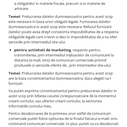
a obligatiilor in materie fiscala, precum si in materie de
Adaptoare pentru convertoare sau
arhivare.
filtre
Temei
: Prelucrarea datelor dumneavoastra pentru acest scop
este necesara in baza unor obligatii legale. Furnizarea datelor
Alimentatoare 220V
dumneavoastra in acest scop este necesara. Refuzul furnizarii
Cabluri
datelor poate avea drept consecinta imposibilitatea de a respecta
obligatiile legale care ii revin si deci in imposibilitatea de a va oferi
Carcase de tip Cage, pentru
serviciile prin intermediul site-ului.
integrare in sisteme video
pentru activitati de marketing
, respectiv pentru
complexe
Curatare Senzor
transmiterea, prin intermediul mijloacelor de comunicare la
distanta (e-mail, sms) de comunicari comerciale privind
Huse de ploaie
produsele si serviciile oferite de , prin intermediul site-ului.
Microfoane / Reportofoane
Temei
: Prelucrarea datelor dumneavoastra pentru acest scop
are la baza consimtamantul dumneavoastra, daca alegeti sa-l
Nivela patina
furnizati.
Ocular
Va puteti exprima consimtamantul pentru prelucrarea datelor in
acest scop prin bifarea casutei corespunzatoare de la momentul
Transmitator de fisiere fara fir
crearii contului, sau ulterior crearii contului, la sectiunea
informatiile contului meu.
Vizor
Pentru dezabonarea de la primirea unor astfel de comunicari
Accesorii diverse
comerciale puteti folosi optiunea de la finalul fiecarui e-mail/ sms
continand comunicari comerciale. In plus, puteti sa va dezabonati
Genti, Rucsacuri, Troller foto