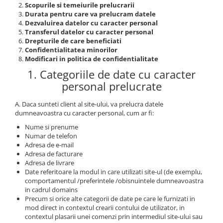
Scopurile si temeiurile prelucrarii
Parasolare
Durata pentru care va prelucram datele
Dezvaluirea datelor cu caracter personal
Teleconvertoare
Transferul datelor cu caracter personal
Drepturile de care beneficiati
Adaptoare montura / baioneta
Confidentialitatea minorilor
Capace obiectiv si camera
Modificari in politica de confidentialitate
1. Categoriile de date cu caracter
Inele Macro
personal prelucrate
Filtre foto
Filtre Filet
A. Daca sunteti client al site-ului, va prelucra datele
dumneavoastra cu caracter personal, cum ar fi:
Filtre tip Cokin
Nume si prenume
Filtre White Balance
Numar de telefon
Accesorii filtre
Adresa de e-mail
Adresa de facturare
Convertoare pe filet foto video
Adresa de livrare
Inele reductii obiective
Date referitoare la modul in care utilizati site-ul (de exemplu,
comportamentul /preferintele /obisnuintele dumneavoastra
Curatare si intretinere
in cadrul domains
Precum si orice alte categorii de date pe care le furnizati in
Blitz-uri externe
mod direct in contextul crearii contului de utilizator, in
Blitz-uri TTL - Dedicate
contextul plasarii unei comenzi prin intermediul site-ului sau