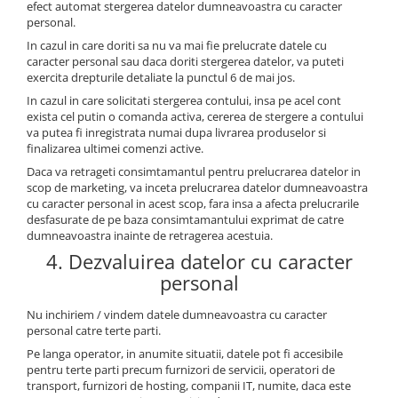
efect automat stergerea datelor dumneavoastra cu caracter
Blitz-uri studio
personal.
Blitz-uri mobile, cu acumulatori
In cazul in care doriti sa nu va mai fie prelucrate datele cu
caracter personal sau daca doriti stergerea datelor, va puteti
Softbox-uri
exercita drepturile detaliate la punctul 6 de mai jos.
Accesorii Blitz-uri studio
In cazul in care solicitati stergerea contului, insa pe acel cont
exista cel putin o comanda activa, cererea de stergere a contului
Lampi lumina continua
va putea fi inregistrata numai dupa livrarea produselor si
Stative/boom-uri pentru lumini
finalizarea ultimei comenzi active.
Daca va retrageti consimtamantul pentru prelucrarea datelor in
Cleme blitz fasung lumina, spigoti
scop de marketing, va inceta prelucrarea datelor dumneavoastra
Fundaluri
cu caracter personal in acest scop, fara insa a afecta prelucrarile
desfasurate de pe baza consimtamantului exprimat de catre
Suporti pentru fundaluri
dumneavoastra inainte de retragerea acestuia.
Blende
4. Dezvaluirea datelor cu caracter
personal
Umbrele
Corturi si mese pt. fotografia de
Nu inchiriem / vindem datele dumneavoastra cu caracter
produs
personal catre terte parti.
Pe langa operator, in anumite situatii, datele pot fi accesibile
Declansatoare Radio si Infrarosu
pentru terte parti precum furnizori de servicii, operatori de
Huse si genti pentru studio
transport, furnizori de hosting, companii IT, numite, daca este