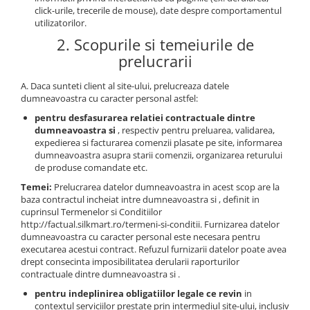
Carduri memorie, Cititoare
click-urile, trecerile de mouse), date despre comportamentul
utilizatorilor.
Carduri memorie
2. Scopurile si temeiurile de
Cititoare carduri
prelucrarii
Huse protectie card memorie
Grip-uri
A. Daca sunteti client al site-ului, prelucreaza datele
dumneavoastra cu caracter personal astfel:
Telecomenzi
pentru desfasurarea relatiei contractuale dintre
LCD protectie
dumneavoastra si
, respectiv pentru preluarea, validarea,
expedierea si facturarea comenzii plasate pe site, informarea
Recordere audio digitale
dumneavoastra asupra starii comenzii, organizarea returului
Acumulatori si baterii
de produse comandate etc.
Temei:
Prelucrarea datelor dumneavoastra in acest scop are la
Acumulatori Foto
baza contractul incheiat intre dumneavoastra si , definit in
Acumulatori AA/AAA (R6/R3)) si
cuprinsul Termenelor si Conditiilor
incarcatoare
http://factual.silkmart.ro/termeni-si-conditii. Furnizarea datelor
dumneavoastra cu caracter personal este necesara pentru
Baterii
executarea acestui contract. Refuzul furnizarii datelor poate avea
Incarcatoare acumulatori Foto-
drept consecinta imposibilitatea derularii raporturilor
Video
contractuale dintre dumneavoastra si .
Huse protectie acumulatori foto
pentru indeplinirea obligatiilor legale ce revin
in
contextul serviciilor prestate prin intermediul site-ului, inclusiv
Tablete grafice