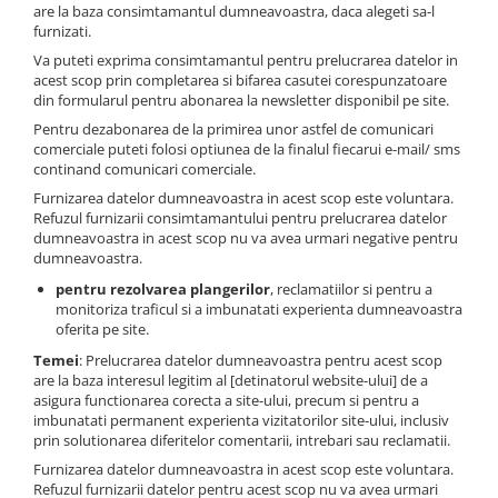
are la baza consimtamantul dumneavoastra, daca alegeti sa-l
Camere Video Cinematice
furnizati.
Camere video de actiune
Va puteti exprima consimtamantul pentru prelucrarea datelor in
acest scop prin completarea si bifarea casutei corespunzatoare
Accesorii camere video de actiune
din formularul pentru abonarea la newsletter disponibil pe site.
Accesorii drone
Pentru dezabonarea de la primirea unor astfel de comunicari
comerciale puteti folosi optiunea de la finalul fiecarui e-mail/ sms
Acumulatori camere video
continand comunicari comerciale.
Lampi video
Furnizarea datelor dumneavoastra in acest scop este voluntara.
Refuzul furnizarii consimtamantului pentru prelucrarea datelor
Stabilizatoare (Gimbal) / Steady
dumneavoastra in acest scop nu va avea urmari negative pentru
Cam
dumneavoastra.
Huse Protectie / Ploaie camere
pentru rezolvarea plangerilor
, reclamatiilor si pentru a
video
monitoriza traficul si a imbunatati experienta dumneavoastra
oferita pe site.
Accesorii diverse pt camere video
Temei
: Prelucrarea datelor dumneavoastra pentru acest scop
Camere Video Cinematice
are la baza interesul legitim al [detinatorul website-ului] de a
asigura functionarea corecta a site-ului, precum si pentru a
Drone
imbunatati permanent experienta vizitatorilor site-ului, inclusiv
prin solutionarea diferitelor comentarii, intrebari sau reclamatii.
Slider
Furnizarea datelor dumneavoastra in acest scop este voluntara.
Camere Video Compacte
Refuzul furnizarii datelor pentru acest scop nu va avea urmari