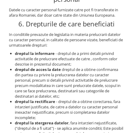
diapozitive 35mm color
diapozitive late 120mm color
Datele cu caracter personal furnizate catre pot fi transferate in
afara Romaniei, dar doar catre state din Uniunea Europeana.
negative 35mm alb-negru
6. Drepturile de care beneficiati
negative 35mm color
In conditiile prevazute de legislatia in materia prelucrarii datelor
negative late 120mm alb-negru
cu caracter personal, in calitate de persoane vizate, beneficiati de
urmatoarele drepturi:
negative late 120mm color
dreptul la informare
- dreptul de a primi detalii privind
Scanere Film
activitatile de prelucrare efectuate de catre , conform celor
descrise in prezentul document;
Binocluri, Lupe si Telescoape
dreptul de acces la date
dreptul de a obtine confirmarea
Binocluri
din partea cu privire la prelucrarea datelor cu caracter
personal, precum si detalii privind activitatile de prelucrare
Lunete
precum modalitatea in care sunt prelucrate datele, scopul in
Accesorii pentru Lunete si
care se face prelucrarea, destinatarii sau categoriile de
destinatari ai datelor, etc;
Telescoape
dreptul la rectificare
- dreptul de a obtine corectarea, fara
Aparate de colectie
intarzieri justificate, de catre a datelor cu caracter personal
inexacte/ nejustificate, precum si completarea datelor
Aparate foto de colectie reflex,
incomplete;
format 24x36mm
dreptul la stergerea datelor
, fara intarzieri nejustificate,
("dreptul de a fi uitat") - se aplica anumite conditii; Este posibil
Aparate foto de colectie, cu burduf