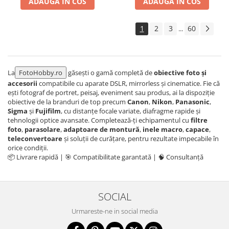
ADAUGA IN COS
ADAUGA IN COS
1
2
3
60
...
La
FotoHobby.ro
găsești o gamă completă de
obiective foto și
accesorii
compatibile cu aparate DSLR, mirrorless și cinematice. Fie că
ești fotograf de portret, peisaj, eveniment sau produs, ai la dispoziție
obiective de la branduri de top precum
Canon
,
Nikon
,
Panasonic
,
Sigma
și
Fujifilm
, cu distanțe focale variate, diafragme rapide și
tehnologii optice avansate. Completează-ți echipamentul cu
filtre
foto
,
parasolare
,
adaptoare de montură
,
inele macro
,
capace
,
teleconvertoare
și soluții de curățare, pentru rezultate impecabile în
orice condiții.
📦 Livrare rapidă | 🎯 Compatibilitate garantată | 🧠 Consultanță
SOCIAL
Urmareste-ne in social media