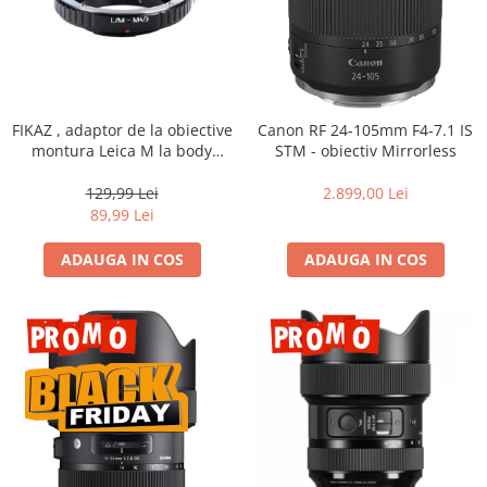
FIKAZ , adaptor de la obiective
Canon RF 24-105mm F4-7.1 IS
montura Leica M la body
STM - obiectiv Mirrorless
montura micro 4/3
129,99 Lei
2.899,00 Lei
89,99 Lei
ADAUGA IN COS
ADAUGA IN COS