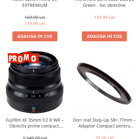
Vizor
EXTREMIUM
Green - toc obiective
Accesorii diverse
169,99 Lei
169,99 Lei
119,99 Lei
ADAUGA IN COS
ADAUGA IN COS
Dorr Inel Step-Up 58> 77mm –
Fujifilm XF 35mm f/2 R WR –
Adaptor Compact pentru
Obiectiv prime compact,
Montarea Filtrelor
luminos și rezistent la
intemperii pentru fotografie
25,00 Lei
2.249,00 Lei