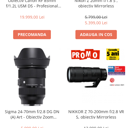
Obiectiv Canon RF 85mm
Nikon Z 20mm f/1.8 S ,
f/1.2L USM DS - Profesional
obiectiv Mirrorless
Portret, F1.2, Bokeh DS, Seria
L
19.999,00 Lei
5.799,00 Lei
5.399,00 Lei
PRECOMANDA
ADAUGA IN COS
Sigma 24-70mm f/2.8 DG DN
NIKKOR Z 70-200mm f/2.8 VR
(A) Art - Obiectiv Zoom
S, obiectiv Mirrorless
Standard Premium pentru
Sony E