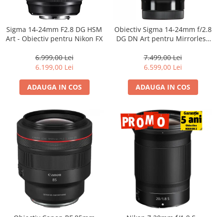
Sigma 14-24mm F2.8 DG HSM
Obiectiv Sigma 14-24mm f/2.8
Art - Obiectiv pentru Nikon FX
DG DN Art pentru Mirrorless
(L-Mount) – Ultra Wide,
Profesionist
6.999,00 Lei
7.499,00 Lei
6.199,00 Lei
6.599,00 Lei
ADAUGA IN COS
ADAUGA IN COS