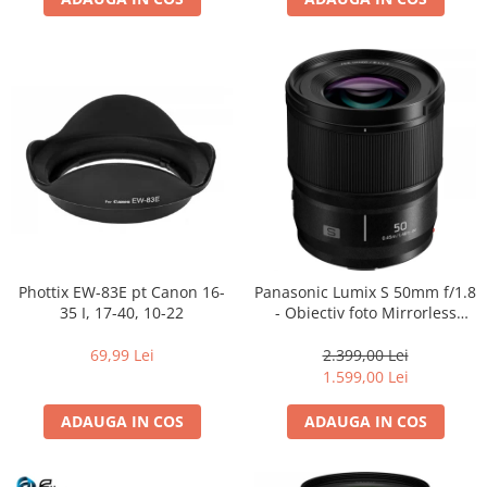
Phottix EW-83E pt Canon 16-
Panasonic Lumix S 50mm f/1.8
35 I, 17-40, 10-22
- Obiectiv foto Mirrorless
Montura L-Mount (white box)
69,99 Lei
2.399,00 Lei
1.599,00 Lei
ADAUGA IN COS
ADAUGA IN COS