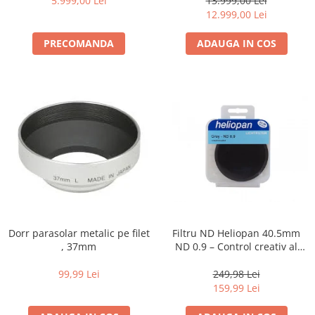
5.999,00 Lei
13.999,00 Lei
12.999,00 Lei
PRECOMANDA
ADAUGA IN COS
Dorr parasolar metalic pe filet
Filtru ND Heliopan 40.5mm
, 37mm
ND 0.9 – Control creativ al
expunerii (-3EV)
99,99 Lei
249,98 Lei
159,99 Lei