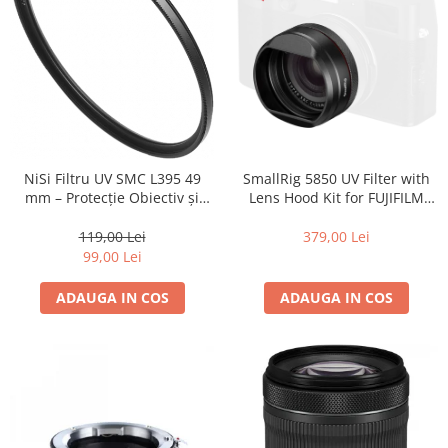
SmallRig 5850 UV Filter with
NiSi Filtru UV SMC L395 49
Lens Hood Kit for FUJIFILM
mm – Protecție Obiectiv și
X100VI / X100V (Black)
Claritate Superioară
379,00 Lei
119,00 Lei
99,00 Lei
ADAUGA IN COS
ADAUGA IN COS