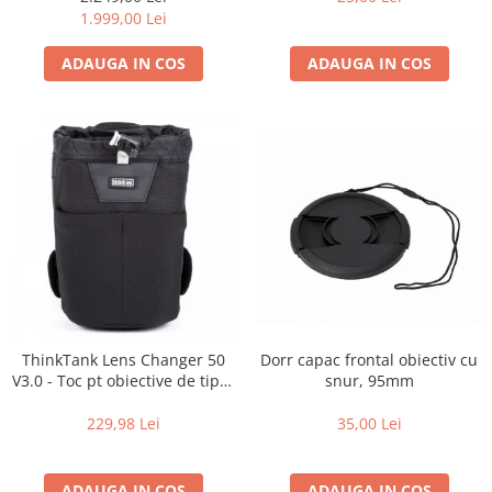
de zi cu zi
1.999,00 Lei
ADAUGA IN COS
ADAUGA IN COS
Dorr capac frontal obiectiv cu
ThinkTank Lens Changer 50
snur, 95mm
V3.0 - Toc pt obiective de tipul
16-35mm f2.8 - Black
35,00 Lei
229,98 Lei
ADAUGA IN COS
ADAUGA IN COS