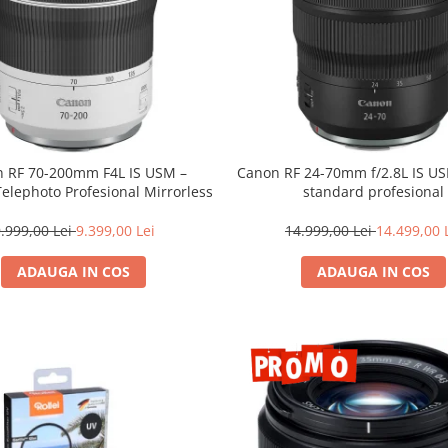
 RF 70-200mm F4L IS USM –
Canon RF 24-70mm f/2.8L IS U
Telephoto Profesional Mirrorless
standard profesional
.999,00 Lei
9.399,00 Lei
14.999,00 Lei
14.499,00 
ADAUGA IN COS
ADAUGA IN COS