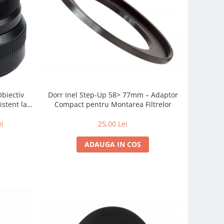
Obiectiv
Dorr Inel Step-Up 58> 77mm – Adaptor
istent la
Compact pentru Montarea Filtrelor
 zi cu zi
ei
25,00 Lei
ADAUGA IN COS