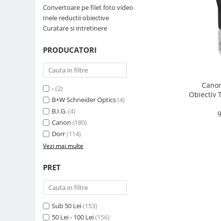
Convertoare pe filet foto video
Parasolare
Inele reductii obiective
Teleconvertoare
Curatare si intretinere
Adaptoare montura / baioneta
PRODUCATORI
Capace obiectiv si camera
Inele Macro
Canon
Filtre foto
-
(2)
Obiectiv 
B+W Schneider Optics
(4)
Filtre Filet
B.I.G.
(4)
9
Filtre tip Cokin
Canon
(180)
Filtre White Balance
Dorr
(114)
Accesorii filtre
Vezi mai multe
Convertoare pe filet foto video
PRET
Inele reductii obiective
Curatare si intretinere
Blitz-uri externe
Sub 50 Lei
(153)
Blitz-uri TTL - Dedicate
50 Lei - 100 Lei
(156)