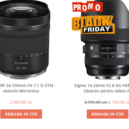
RF 24-105mm F4-7.1 IS STM -
Sigma 14-24mm F2.8 DG HSM
obiectiv Mirrorless
Obiectiv pentru Nikon 
2.899,00 Lei
6.999,00 Lei
6.199,00 L
ADAUGA IN COS
ADAUGA IN COS