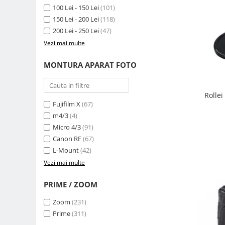
Compatibil Sony
100 Lei - 150 Lei
(101)
150 Lei - 200 Lei
(118)
Blitz-uri circulare (Macro)
200 Lei - 250 Lei
(47)
Adaptoare stativ port umbrela si
Vezi mai multe
blitz TTL
Comander TTL
MONTURA APARAT FOTO
Cabluri TTL
Cabluri si Patine Sincron
Rolle
Fujifilm X
(67)
Alimentare auxiliara blitz
m4/3
(4)
Protectie patina apa, ploaie
Micro 4/3
(91)
Bounce-uri, Softbox-uri
Canon RF
(67)
L-Mount
(42)
Ring-Flash Adaptor
Vezi mai multe
Bracket-uri si suporti
PRIME / ZOOM
Huse protectie blitz extern
Huse protectie filtre gel
Zoom
(231)
Prime
(311)
Accesorii Aparate Digitale