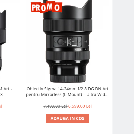
 Art -
Obiectiv Sigma 14-24mm f/2.8 DG DN Art
FX
pentru Mirrorless (L-Mount) – Ultra Wide,
Profesionist
ei
7.499,00 Lei
6.599,00 Lei
ADAUGA IN COS