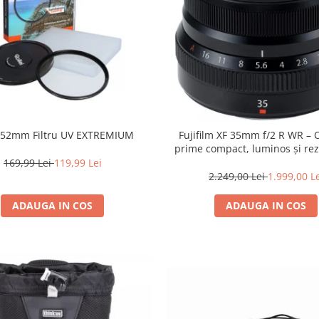
i 52mm Filtru UV EXTREMIUM
Fujifilm XF 35mm f/2 R WR – 
prime compact, luminos și rez
intemperii pentru fotografie de
169,99 Lei
119,99 Lei
2.249,00 Lei
1.999,00 L
ADAUGA IN COS
ADAUGA IN COS