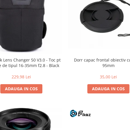
Dorr capac frontal obiectiv c
k Lens Changer 50 V3.0 - Toc pt
95mm
e de tipul 16-35mm f2.8 - Black
35,00 Lei
229,98 Lei
ADAUGA IN COS
ADAUGA IN COS