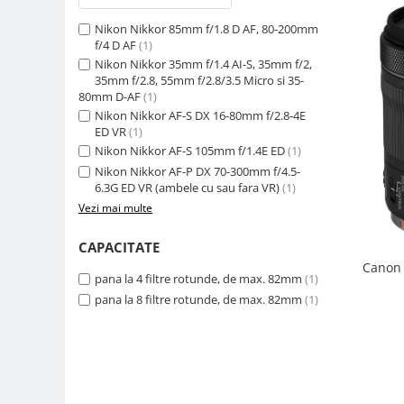
Camere Video Cinematice
Nikon Nikkor 85mm f/1.8 D AF, 80-200mm
Camere video de actiune
f/4 D AF
(1)
Nikon Nikkor 35mm f/1.4 AI-S, 35mm f/2,
Accesorii camere video de actiune
35mm f/2.8, 55mm f/2.8/3.5 Micro si 35-
80mm D-AF
(1)
Accesorii drone
Nikon Nikkor AF-S DX 16-80mm f/2.8-4E
Acumulatori camere video
ED VR
(1)
Nikon Nikkor AF-S 105mm f/1.4E ED
(1)
Lampi video
Nikon Nikkor AF-P DX 70-300mm f/4.5-
Stabilizatoare (Gimbal) / Steady
6.3G ED VR (ambele cu sau fara VR)
(1)
Cam
Vezi mai multe
Huse Protectie / Ploaie camere
CAPACITATE
video
Canon 
Accesorii diverse pt camere video
pana la 4 filtre rotunde, de max. 82mm
(1)
pana la 8 filtre rotunde, de max. 82mm
(1)
Camere Video Cinematice
Drone
Slider
Camere Video Compacte