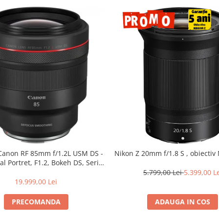
 Canon RF 85mm f/1.2L USM DS -
Nikon Z 20mm f/1.8 S , obiectiv 
al Portret, F1.2, Bokeh DS, Seria
L
5.799,00 Lei
5.399,00 L
19.999,00 Lei
PRECOMANDA
ADAUGA IN COS