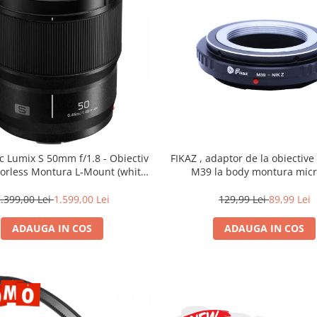
c Lumix S 50mm f/1.8 - Obiectiv
FIKAZ , adaptor de la obiectiv
rorless Montura L-Mount (white
M39 la body montura micr
box)
.399,00 Lei
1.599,00 Lei
129,99 Lei
89,99 Lei
ADAUGA IN COS
ADAUGA IN COS