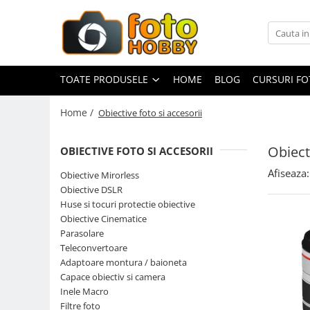
Toate Produsele
Aparate Foto
TOATE PRODUSELE
HOME
BLOG
CURSURI F
Aparate Foto Mirrorless
Home /
Obiective foto si accesorii
Aparate Foto DSLR
Aparate Foto Compacte
Obiect
OBIECTIVE FOTO SI ACCESORII
Aparate foto instant
Afiseaza:
Obiective Mirorless
Aparate foto pe film
Obiective DSLR
Cursuri foto
Huse si tocuri protectie obiective
Obiective Cinematice
Obiective foto si accesorii
Parasolare
Obiective Mirorless
Teleconvertoare
Obiective DSLR
Adaptoare montura / baioneta
Capace obiectiv si camera
Huse si tocuri protectie obiective
Inele Macro
Obiective Cinematice
Filtre foto