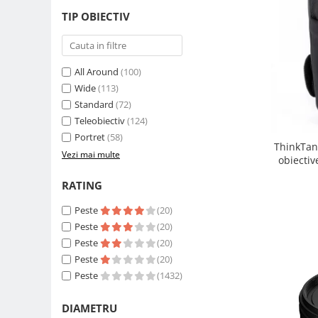
Carduri memorie, Cititoare
TIP OBIECTIV
Carduri memorie
Cititoare carduri
Huse protectie card memorie
All Around
(100)
Grip-uri
Wide
(113)
Standard
(72)
Telecomenzi
Teleobiectiv
(124)
LCD protectie
Portret
(58)
ThinkTan
Recordere audio digitale
Vezi mai multe
obiectiv
Acumulatori si baterii
RATING
Acumulatori Foto
Peste
(20)
Acumulatori AA/AAA (R6/R3)) si
incarcatoare
Peste
(20)
Peste
(20)
Baterii
Peste
(20)
Incarcatoare acumulatori Foto-
Peste
(1432)
Video
Huse protectie acumulatori foto
DIAMETRU
Tablete grafice