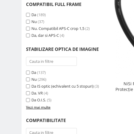
COMPATIBIL FULL FRAME
Genti foto
Genti Holster TopLoader
Da
(189)
Nu
(37)
Genti, Troller Video
Nu. Compatibil APS-C crop 1,5
(2)
Rucsacuri Foto
Da, dar si APS-C
(4)
Only One Shoulder - SlingShot
STABILIZARE OPTICA DE IMAGINE
Tocuri si huse protectie aparate
Hamuri si Centuri foto
Curele Aparat - Umar
Da
(137)
Genti Laptop si iPad
Nu
(296)
NiSi
Da IS optic (echivalent cu 5 stopuri)
(3)
Hand Strap / Grip
Protecție
Da. VR
(4)
Troller
Da O.I.S.
(5)
Accesorii genti si trollere
Vezi mai multe
Solid-State Drive (SSD)
COMPATIBILITATE
Video / Camere si accesorii
Camere video profesionale