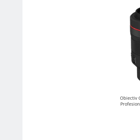
Trepiede si monopiede
Trepiede foto
Trepiede video
Trepied / Monopied Carbon
Trepiede pentru compacte /
webcam-uri
Monopiede foto/video
Cap trepied si monopied
Carucioare trepied (Dolly)
Placute cap trepied
Huse trepied / stativ lumini
Obiectiv
Profesion
Sina Focus pentru Macro
Accesorii trepiede si monopiede
Selfie Stick
Studio/Lumini si accesorii