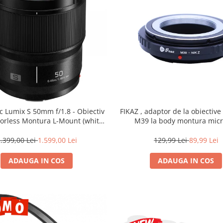
c Lumix S 50mm f/1.8 - Obiectiv
FIKAZ , adaptor de la obiectiv
rorless Montura L-Mount (white
M39 la body montura micr
box)
.399,00 Lei
1.599,00 Lei
129,99 Lei
89,99 Lei
ADAUGA IN COS
ADAUGA IN COS