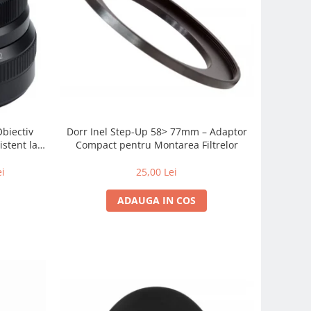
Obiectiv
Dorr Inel Step-Up 58> 77mm – Adaptor
istent la
Compact pentru Montarea Filtrelor
 zi cu zi
ei
25,00 Lei
ADAUGA IN COS