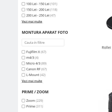
Compatibil Sony
100 Lei - 150 Lei
(101)
150 Lei - 200 Lei
(118)
Blitz-uri circulare (Macro)
200 Lei - 250 Lei
(47)
Adaptoare stativ port umbrela si
Vezi mai multe
blitz TTL
Comander TTL
MONTURA APARAT FOTO
Cabluri TTL
Cabluri si Patine Sincron
Rolle
Fujifilm X
(67)
Alimentare auxiliara blitz
m4/3
(4)
Protectie patina apa, ploaie
Micro 4/3
(89)
Bounce-uri, Softbox-uri
Canon RF
(67)
L-Mount
(42)
Ring-Flash Adaptor
Vezi mai multe
Bracket-uri si suporti
PRIME / ZOOM
Huse protectie blitz extern
Huse protectie filtre gel
Zoom
(229)
Prime
(311)
Accesorii Aparate Digitale