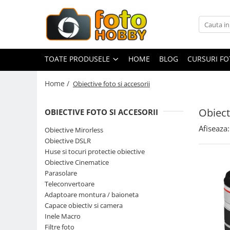
Toate Produsele
Aparate Foto
TOATE PRODUSELE
HOME
BLOG
CURSURI F
Aparate Foto Mirrorless
Home /
Obiective foto si accesorii
Aparate Foto DSLR
Aparate Foto Compacte
Obiect
OBIECTIVE FOTO SI ACCESORII
Aparate foto instant
Afiseaza:
Obiective Mirorless
Aparate foto pe film
Obiective DSLR
Cursuri foto
Huse si tocuri protectie obiective
Obiective Cinematice
Obiective foto si accesorii
Parasolare
Obiective Mirorless
Teleconvertoare
Obiective DSLR
Adaptoare montura / baioneta
Capace obiectiv si camera
Huse si tocuri protectie obiective
Inele Macro
Obiective Cinematice
Filtre foto