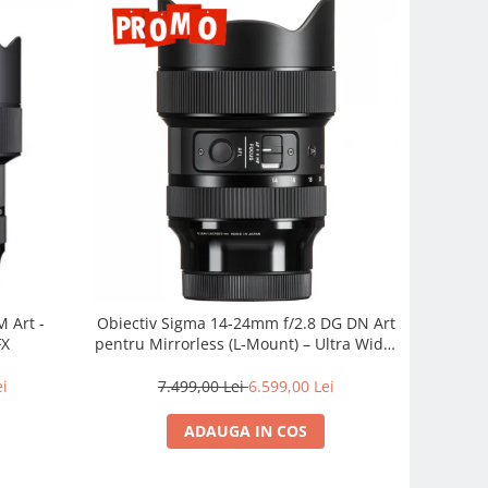
 Art -
Obiectiv Sigma 14-24mm f/2.8 DG DN Art
FX
pentru Mirrorless (L-Mount) – Ultra Wide,
Profesionist
ei
7.499,00 Lei
6.599,00 Lei
ADAUGA IN COS