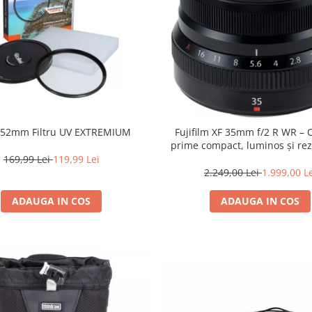
i 52mm Filtru UV EXTREMIUM
Fujifilm XF 35mm f/2 R WR – 
prime compact, luminos și rez
intemperii pentru fotografie de
169,99 Lei
119,99 Lei
2.249,00 Lei
1.999,00 L
ADAUGA IN COS
ADAUGA IN COS