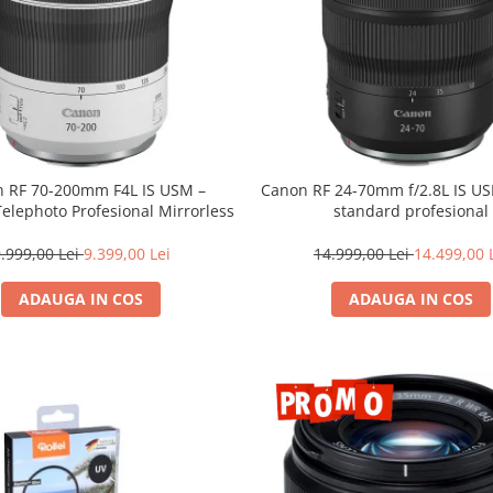
 RF 70-200mm F4L IS USM –
Canon RF 24-70mm f/2.8L IS U
Telephoto Profesional Mirrorless
standard profesional
.999,00 Lei
9.399,00 Lei
14.999,00 Lei
14.499,00 
ADAUGA IN COS
ADAUGA IN COS