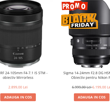
RF 24-105mm F4-7.1 IS STM -
Sigma 14-24mm F2.8 DG HSM
obiectiv Mirrorless
Obiectiv pentru Nikon 
2.899,00 Lei
6.999,00 Lei
6.199,00 L
ADAUGA IN COS
ADAUGA IN COS