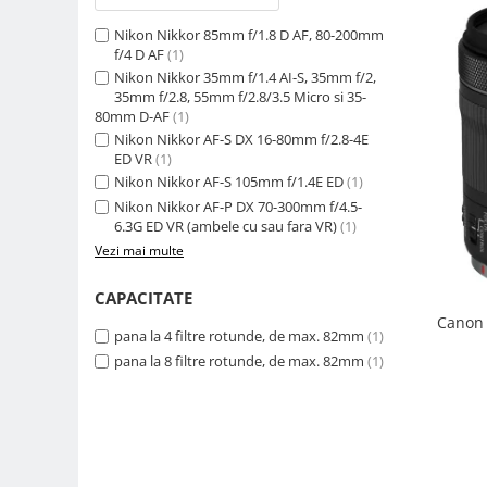
Camere Video Cinematice
Nikon Nikkor 85mm f/1.8 D AF, 80-200mm
Camere video de actiune
f/4 D AF
(1)
Nikon Nikkor 35mm f/1.4 AI-S, 35mm f/2,
Accesorii camere video de actiune
35mm f/2.8, 55mm f/2.8/3.5 Micro si 35-
80mm D-AF
(1)
Accesorii drone
Nikon Nikkor AF-S DX 16-80mm f/2.8-4E
Acumulatori camere video
ED VR
(1)
Nikon Nikkor AF-S 105mm f/1.4E ED
(1)
Lampi video
Nikon Nikkor AF-P DX 70-300mm f/4.5-
Stabilizatoare (Gimbal) / Steady
6.3G ED VR (ambele cu sau fara VR)
(1)
Cam
Vezi mai multe
Huse Protectie / Ploaie camere
CAPACITATE
video
Canon 
Accesorii diverse pt camere video
pana la 4 filtre rotunde, de max. 82mm
(1)
pana la 8 filtre rotunde, de max. 82mm
(1)
Camere Video Cinematice
Drone
Slider
Camere Video Compacte