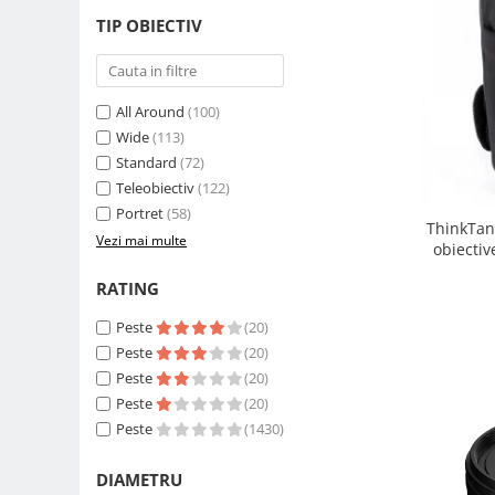
Carduri memorie, Cititoare
TIP OBIECTIV
Carduri memorie
Cititoare carduri
Huse protectie card memorie
All Around
(100)
Grip-uri
Wide
(113)
Standard
(72)
Telecomenzi
Teleobiectiv
(122)
LCD protectie
Portret
(58)
ThinkTan
Recordere audio digitale
Vezi mai multe
obiectiv
Acumulatori si baterii
RATING
Acumulatori Foto
Peste
(20)
Acumulatori AA/AAA (R6/R3)) si
incarcatoare
Peste
(20)
Peste
(20)
Baterii
Peste
(20)
Incarcatoare acumulatori Foto-
Peste
(1430)
Video
Huse protectie acumulatori foto
DIAMETRU
Tablete grafice