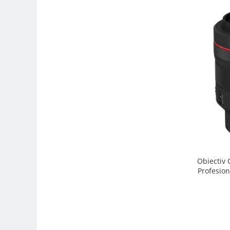
Trepiede si monopiede
Trepiede foto
Trepiede video
Trepied / Monopied Carbon
Trepiede pentru compacte /
webcam-uri
Monopiede foto/video
Cap trepied si monopied
Carucioare trepied (Dolly)
Placute cap trepied
Huse trepied / stativ lumini
Obiectiv
Profesion
Sina Focus pentru Macro
Accesorii trepiede si monopiede
Selfie Stick
Studio/Lumini si accesorii