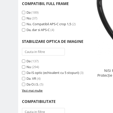
COMPATIBIL FULL FRAME
Genti foto
Genti Holster TopLoader
Da
(189)
Nu
(37)
Genti, Troller Video
Nu. Compatibil APS-C crop 1,5
(2)
Rucsacuri Foto
Da, dar si APS-C
(4)
Only One Shoulder - SlingShot
STABILIZARE OPTICA DE IMAGINE
Tocuri si huse protectie aparate
Hamuri si Centuri foto
Curele Aparat - Umar
Da
(137)
Genti Laptop si iPad
Nu
(294)
NiSi
Da IS optic (echivalent cu 5 stopuri)
(3)
Hand Strap / Grip
Protecție
Da. VR
(4)
Troller
Da O.I.S.
(5)
Accesorii genti si trollere
Vezi mai multe
Solid-State Drive (SSD)
COMPATIBILITATE
Video / Camere si accesorii
Camere video profesionale