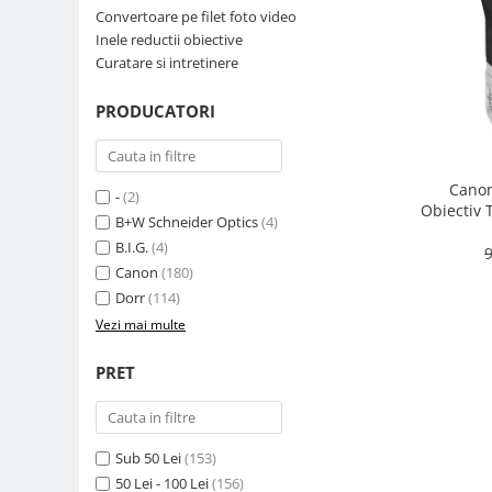
Convertoare pe filet foto video
Parasolare
Inele reductii obiective
Teleconvertoare
Curatare si intretinere
Adaptoare montura / baioneta
PRODUCATORI
Capace obiectiv si camera
Inele Macro
Canon
Filtre foto
-
(2)
Obiectiv 
B+W Schneider Optics
(4)
Filtre Filet
B.I.G.
(4)
9
Filtre tip Cokin
Canon
(180)
Filtre White Balance
Dorr
(114)
Accesorii filtre
Vezi mai multe
Convertoare pe filet foto video
PRET
Inele reductii obiective
Curatare si intretinere
Blitz-uri externe
Sub 50 Lei
(153)
Blitz-uri TTL - Dedicate
50 Lei - 100 Lei
(156)