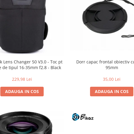
Dorr capac frontal obiectiv c
k Lens Changer 50 V3.0 - Toc pt
95mm
e de tipul 16-35mm f2.8 - Black
35,00 Lei
229,98 Lei
ADAUGA IN COS
ADAUGA IN COS