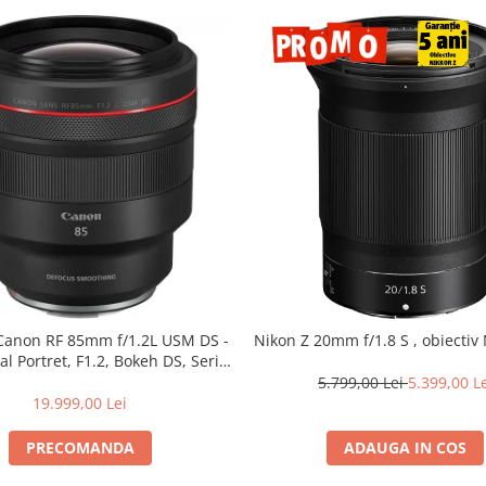
 Canon RF 85mm f/1.2L USM DS -
Nikon Z 20mm f/1.8 S , obiectiv 
al Portret, F1.2, Bokeh DS, Seria
L
5.799,00 Lei
5.399,00 L
19.999,00 Lei
PRECOMANDA
ADAUGA IN COS