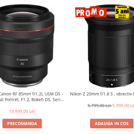
 Canon RF 85mm f/1.2L USM DS -
Nikon Z 20mm f/1.8 S , obiectiv 
al Portret, F1.2, Bokeh DS, Seria
L
5.799,00 Lei
5.399,00 L
19.999,00 Lei
PRECOMANDA
ADAUGA IN COS