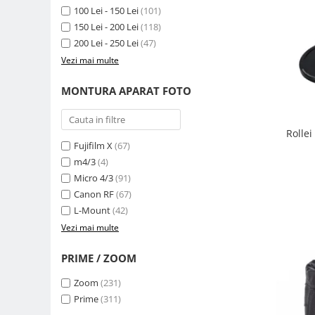
Compatibil Sony
100 Lei - 150 Lei
(101)
150 Lei - 200 Lei
(118)
Blitz-uri circulare (Macro)
200 Lei - 250 Lei
(47)
Adaptoare stativ port umbrela si
Vezi mai multe
blitz TTL
Comander TTL
MONTURA APARAT FOTO
Cabluri TTL
Cabluri si Patine Sincron
Rolle
Fujifilm X
(67)
Alimentare auxiliara blitz
m4/3
(4)
Protectie patina apa, ploaie
Micro 4/3
(91)
Bounce-uri, Softbox-uri
Canon RF
(67)
L-Mount
(42)
Ring-Flash Adaptor
Vezi mai multe
Bracket-uri si suporti
PRIME / ZOOM
Huse protectie blitz extern
Huse protectie filtre gel
Zoom
(231)
Prime
(311)
Accesorii Aparate Digitale