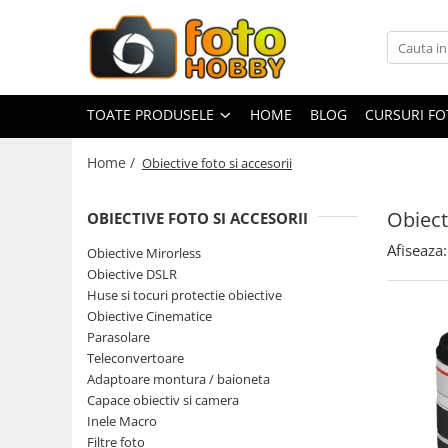
Toate Produsele
Aparate Foto
TOATE PRODUSELE
HOME
BLOG
CURSURI F
Aparate Foto Mirrorless
Home /
Obiective foto si accesorii
Aparate Foto DSLR
Aparate Foto Compacte
Obiect
OBIECTIVE FOTO SI ACCESORII
Aparate foto instant
Afiseaza:
Obiective Mirorless
Aparate foto pe film
Obiective DSLR
Cursuri foto
Huse si tocuri protectie obiective
Obiective Cinematice
Obiective foto si accesorii
Parasolare
Obiective Mirorless
Teleconvertoare
Obiective DSLR
Adaptoare montura / baioneta
Capace obiectiv si camera
Huse si tocuri protectie obiective
Inele Macro
Obiective Cinematice
Filtre foto