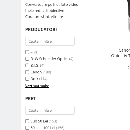
Convertoare pe filet foto video
Parasolare
Inele reductii obiective
Teleconvertoare
Curatare si intretinere
Adaptoare montura / baioneta
PRODUCATORI
Capace obiectiv si camera
Inele Macro
Canon
Filtre foto
-
(2)
Obiectiv 
B+W Schneider Optics
(4)
Filtre Filet
B.I.G.
(4)
9
Filtre tip Cokin
Canon
(180)
Filtre White Balance
Dorr
(114)
Accesorii filtre
Vezi mai multe
Convertoare pe filet foto video
PRET
Inele reductii obiective
Curatare si intretinere
Blitz-uri externe
Sub 50 Lei
(153)
Blitz-uri TTL - Dedicate
50 Lei - 100 Lei
(156)