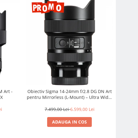
 Art -
Obiectiv Sigma 14-24mm f/2.8 DG DN Art
FX
pentru Mirrorless (L-Mount) – Ultra Wide,
Profesionist
ei
7.499,00 Lei
6.599,00 Lei
ADAUGA IN COS