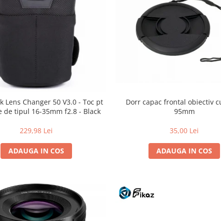
Dorr capac frontal obiectiv c
k Lens Changer 50 V3.0 - Toc pt
95mm
e de tipul 16-35mm f2.8 - Black
35,00 Lei
229,98 Lei
ADAUGA IN COS
ADAUGA IN COS