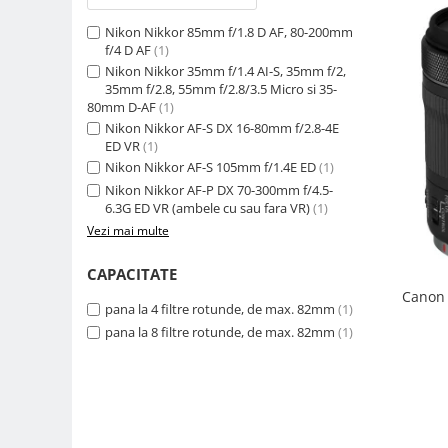
Camere Video Cinematice
Nikon Nikkor 85mm f/1.8 D AF, 80-200mm
Camere video de actiune
f/4 D AF
(1)
Nikon Nikkor 35mm f/1.4 AI-S, 35mm f/2,
Accesorii camere video de actiune
35mm f/2.8, 55mm f/2.8/3.5 Micro si 35-
80mm D-AF
(1)
Accesorii drone
Nikon Nikkor AF-S DX 16-80mm f/2.8-4E
Acumulatori camere video
ED VR
(1)
Nikon Nikkor AF-S 105mm f/1.4E ED
(1)
Lampi video
Nikon Nikkor AF-P DX 70-300mm f/4.5-
Stabilizatoare (Gimbal) / Steady
6.3G ED VR (ambele cu sau fara VR)
(1)
Cam
Vezi mai multe
Huse Protectie / Ploaie camere
CAPACITATE
video
Canon 
Accesorii diverse pt camere video
pana la 4 filtre rotunde, de max. 82mm
(1)
pana la 8 filtre rotunde, de max. 82mm
(1)
Camere Video Cinematice
Drone
Slider
Camere Video Compacte