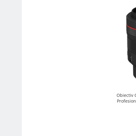
Trepiede si monopiede
Trepiede foto
Trepiede video
Trepied / Monopied Carbon
Trepiede pentru compacte /
webcam-uri
Monopiede foto/video
Cap trepied si monopied
Carucioare trepied (Dolly)
Placute cap trepied
Huse trepied / stativ lumini
Obiectiv
Profesion
Sina Focus pentru Macro
Accesorii trepiede si monopiede
Selfie Stick
Studio/Lumini si accesorii