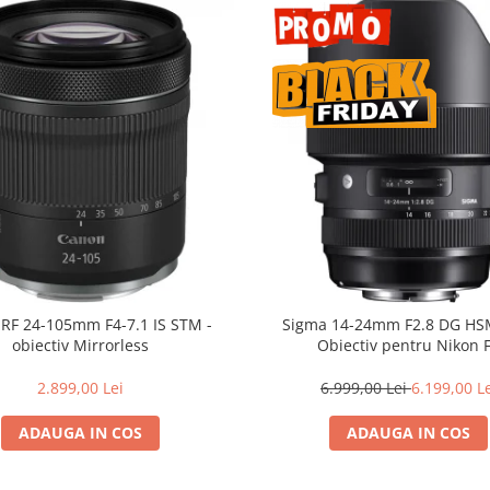
RF 24-105mm F4-7.1 IS STM -
Sigma 14-24mm F2.8 DG HSM
obiectiv Mirrorless
Obiectiv pentru Nikon 
2.899,00 Lei
6.999,00 Lei
6.199,00 L
ADAUGA IN COS
ADAUGA IN COS