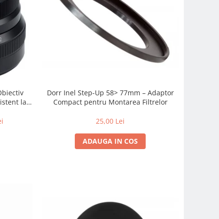
Obiectiv
Dorr Inel Step-Up 58> 77mm – Adaptor
istent la
Compact pentru Montarea Filtrelor
 zi cu zi
ei
25,00 Lei
ADAUGA IN COS