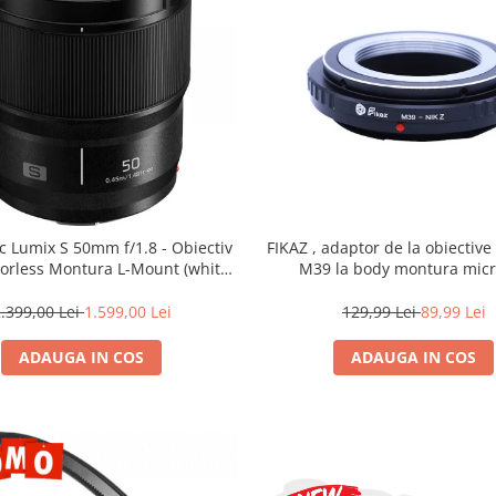
c Lumix S 50mm f/1.8 - Obiectiv
FIKAZ , adaptor de la obiectiv
rorless Montura L-Mount (white
M39 la body montura micr
box)
.399,00 Lei
1.599,00 Lei
129,99 Lei
89,99 Lei
ADAUGA IN COS
ADAUGA IN COS