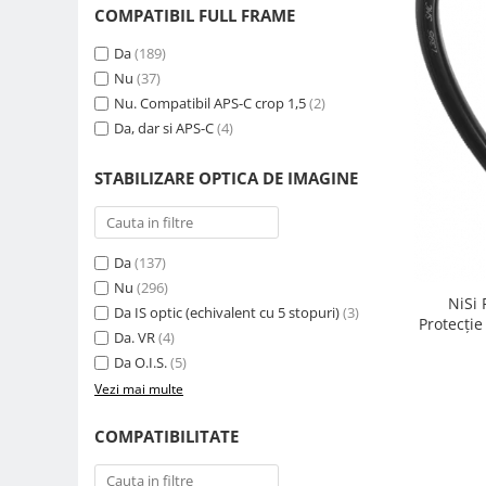
COMPATIBIL FULL FRAME
Genti foto
Genti Holster TopLoader
Da
(189)
Nu
(37)
Genti, Troller Video
Nu. Compatibil APS-C crop 1,5
(2)
Rucsacuri Foto
Da, dar si APS-C
(4)
Only One Shoulder - SlingShot
STABILIZARE OPTICA DE IMAGINE
Tocuri si huse protectie aparate
Hamuri si Centuri foto
Curele Aparat - Umar
Da
(137)
Genti Laptop si iPad
Nu
(296)
NiSi
Da IS optic (echivalent cu 5 stopuri)
(3)
Hand Strap / Grip
Protecție
Da. VR
(4)
Troller
Da O.I.S.
(5)
Accesorii genti si trollere
Vezi mai multe
Solid-State Drive (SSD)
COMPATIBILITATE
Video / Camere si accesorii
Camere video profesionale