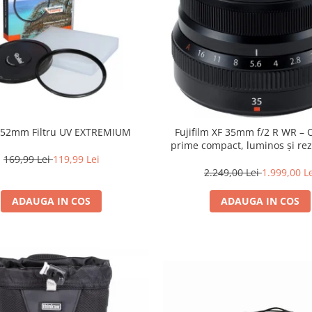
i 52mm Filtru UV EXTREMIUM
Fujifilm XF 35mm f/2 R WR – 
prime compact, luminos și rez
intemperii pentru fotografie de
169,99 Lei
119,99 Lei
2.249,00 Lei
1.999,00 L
ADAUGA IN COS
ADAUGA IN COS