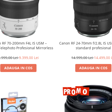
 RF 70-200mm F4L IS USM –
Canon RF 24-70mm f/2.8L IS U
Telephoto Profesional Mirrorless
standard profesional
.999,00 Lei
9.399,00 Lei
14.999,00 Lei
14.499,00 
ADAUGA IN COS
ADAUGA IN COS