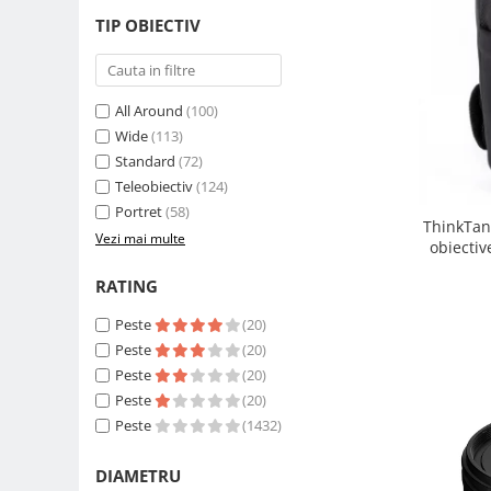
Carduri memorie, Cititoare
TIP OBIECTIV
Carduri memorie
Cititoare carduri
Huse protectie card memorie
All Around
(100)
Grip-uri
Wide
(113)
Standard
(72)
Telecomenzi
Teleobiectiv
(124)
LCD protectie
Portret
(58)
ThinkTan
Recordere audio digitale
Vezi mai multe
obiectiv
Acumulatori si baterii
RATING
Acumulatori Foto
Peste
(20)
Acumulatori AA/AAA (R6/R3)) si
incarcatoare
Peste
(20)
Peste
(20)
Baterii
Peste
(20)
Incarcatoare acumulatori Foto-
Peste
(1432)
Video
Huse protectie acumulatori foto
DIAMETRU
Tablete grafice