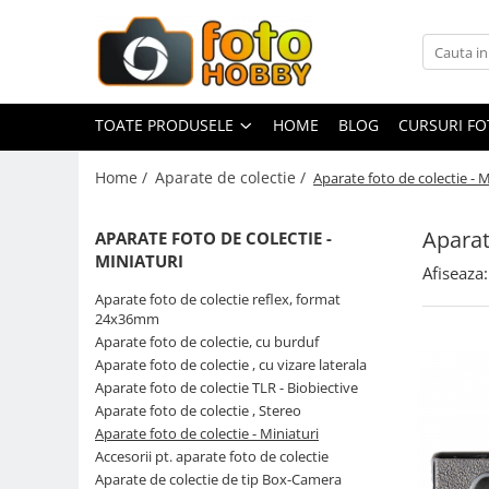
Toate Produsele
Aparate Foto
TOATE PRODUSELE
HOME
BLOG
CURSURI F
Aparate Foto Mirrorless
Home /
Aparate de colectie /
Aparate foto de colectie - M
Aparate Foto DSLR
Aparate Foto Compacte
Aparat
APARATE FOTO DE COLECTIE -
Aparate foto instant
MINIATURI
Afiseaza:
Aparate foto pe film
Aparate foto de colectie reflex, format
Cursuri foto
24x36mm
Aparate foto de colectie, cu burduf
Obiective foto si accesorii
Aparate foto de colectie , cu vizare laterala
Obiective Mirorless
Aparate foto de colectie TLR - Biobiective
Obiective DSLR
Aparate foto de colectie , Stereo
Aparate foto de colectie - Miniaturi
Huse si tocuri protectie obiective
Accesorii pt. aparate foto de colectie
Obiective Cinematice
Aparate de colectie de tip Box-Camera