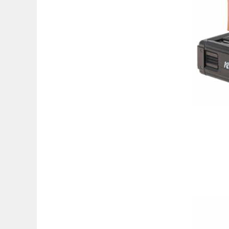
Adaptoare pentru convertoare sau
filtre
Alimentatoare 220V
Cabluri
Carcase de tip Cage, pentru
integrare in sisteme video
complexe
Curatare Senzor
Huse de ploaie
Microfoane / Reportofoane
Nivela patina
Ocular
Transmitator de fisiere fara fir
Vizor
Accesorii diverse
Genti, Rucsacuri, Troller foto