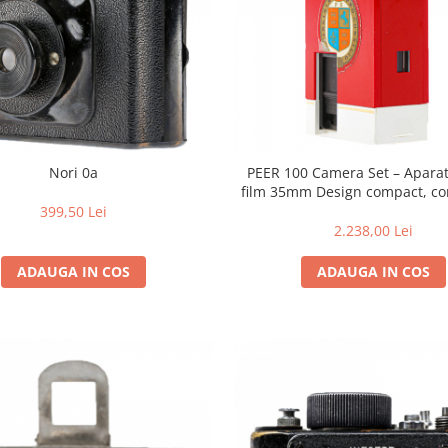
Nori 0a
PEER 100 Camera Set – Aparat
film 35mm Design compact, co
simplă și stil clasic vint
399,50 Lei
2.238,00 Lei
ADAUGA IN COS
ADAUGA IN COS