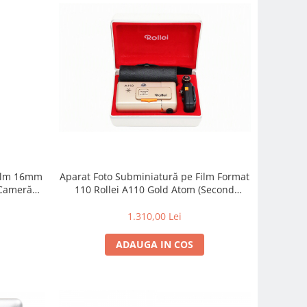
Film 16mm
Aparat Foto Subminiatură pe Film Format
 Cameră
110 Rollei A110 Gold Atom (Second
Fix 20mm
Hand), Obiectiv Carl Zeiss Tessar 23mm
Negru
F2.8
1.310,00 Lei
ADAUGA IN COS