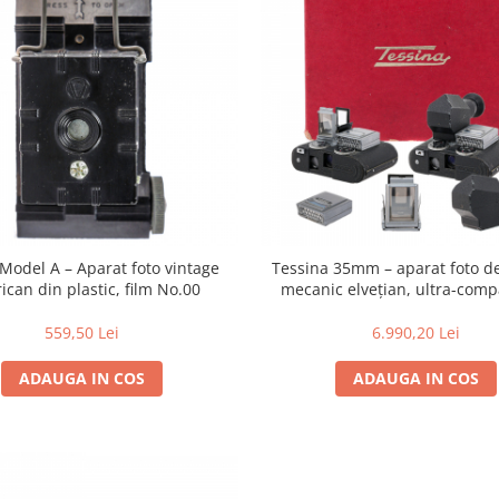
Model A – Aparat foto vintage
Tessina 35mm – aparat foto de
ican din plastic, film No.00
mecanic elvețian, ultra-comp
559,50 Lei
6.990,20 Lei
ADAUGA IN COS
ADAUGA IN COS