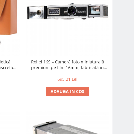
ietică
Rollei 16S – Cameră foto miniaturală
iscretă
premium pe film 16mm, fabricată în
og
Germania
695,21 Lei
ADAUGA IN COS