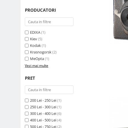
Parasolare
PRODUCATORI
Teleconvertoare
Adaptoare montura / baioneta
EDIXA
(1)
Capace obiectiv si camera
Kiev
(5)
Inele Macro
Kodak
(1)
Filtre foto
Krasnogorsk
(2)
MeOpta
(1)
Filtre Filet
Vezi mai multe
Filtre tip Cokin
Filtre White Balance
PRET
Accesorii filtre
Convertoare pe filet foto video
Inele reductii obiective
200 Lei - 250 Lei
(1)
Curatare si intretinere
250 Lei - 300 Lei
(1)
300 Lei - 400 Lei
(6)
Blitz-uri externe
400 Lei - 500 Lei
(4)
Blitz-uri TTL - Dedicate
500 Lei - 750 Lei
(2)