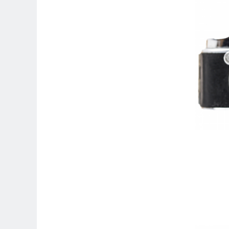
Trepiede si monopiede
Trepiede foto
Trepiede video
Trepied / Monopied Carbon
Trepiede pentru compacte /
webcam-uri
Monopiede foto/video
Cap trepied si monopied
Carucioare trepied (Dolly)
Placute cap trepied
Huse trepied / stativ lumini
Sina Focus pentru Macro
Accesorii trepiede si monopiede
Selfie Stick
Studio/Lumini si accesorii