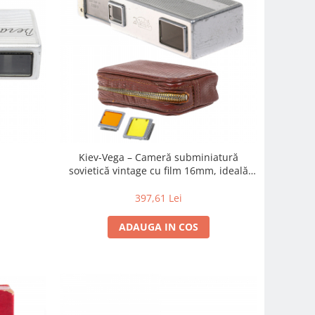
Kiev-Vega – Cameră subminiatură
sovietică vintage cu film 16mm, ideală
pentru colecționari și pasionați de
fotografie analog
397,61 Lei
ADAUGA IN COS