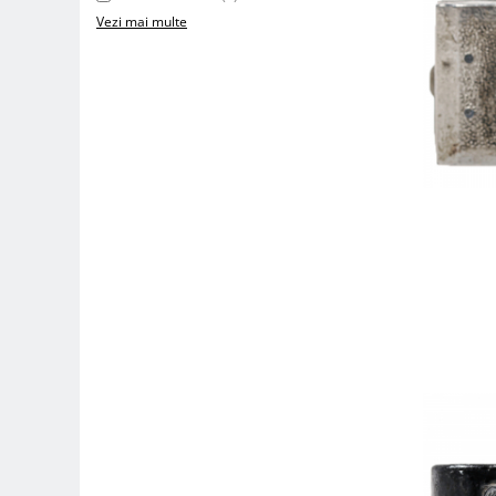
Compatibil Sony
Vezi mai multe
Blitz-uri circulare (Macro)
Adaptoare stativ port umbrela si
blitz TTL
Comander TTL
Cabluri TTL
Cabluri si Patine Sincron
Alimentare auxiliara blitz
Protectie patina apa, ploaie
Bounce-uri, Softbox-uri
Ring-Flash Adaptor
Bracket-uri si suporti
Huse protectie blitz extern
Huse protectie filtre gel
Accesorii Aparate Digitale