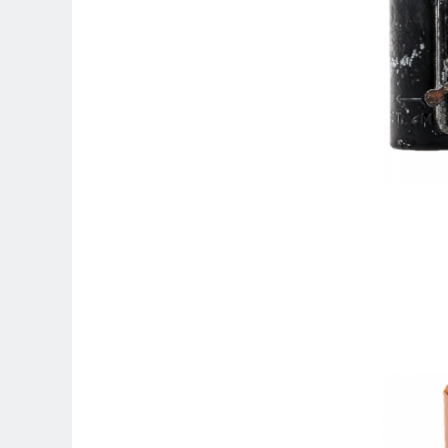
Carduri memorie, Cititoare
Carduri memorie
Cititoare carduri
Huse protectie card memorie
Grip-uri
Telecomenzi
LCD protectie
Recordere audio digitale
Acumulatori si baterii
Acumulatori Foto
Acumulatori AA/AAA (R6/R3)) si
incarcatoare
Baterii
Incarcatoare acumulatori Foto-
Video
Huse protectie acumulatori foto
Tablete grafice