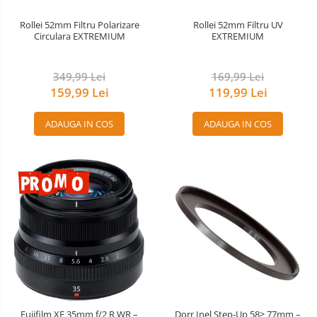
Nivela patina
Rollei 52mm Filtru Polarizare
Rollei 52mm Filtru UV
Circulara EXTREMIUM
EXTREMIUM
Ocular
Transmitator de fisiere fara fir
349,99 Lei
169,99 Lei
159,99 Lei
119,99 Lei
Vizor
Accesorii diverse
ADAUGA IN COS
ADAUGA IN COS
Fujifilm XF 35mm f/2 R WR –
Dorr Inel Step-Up 58> 77mm –