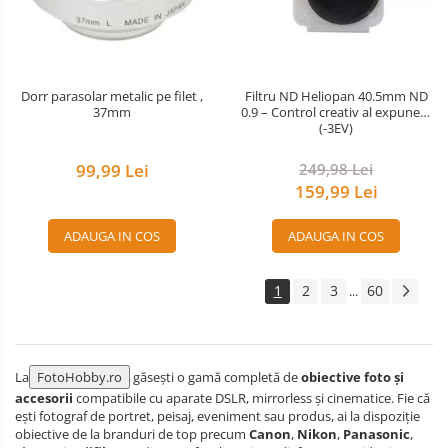
Dorr parasolar metalic pe filet ,
Filtru ND Heliopan 40.5mm ND
37mm
0.9 – Control creativ al expunerii
(-3EV)
99,99 Lei
249,98 Lei
159,99 Lei
ADAUGA IN COS
ADAUGA IN COS
1
2
3
60
...
La
FotoHobby.ro
găsești o gamă completă de
obiective foto și
accesorii
compatibile cu aparate DSLR, mirrorless și cinematice. Fie că
ești fotograf de portret, peisaj, eveniment sau produs, ai la dispoziție
obiective de la branduri de top precum
Canon
,
Nikon
,
Panasonic
,