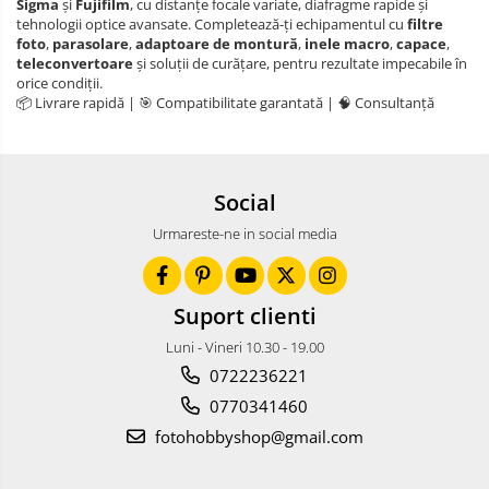
Sigma
și
Fujifilm
, cu distanțe focale variate, diafragme rapide și
tehnologii optice avansate. Completează-ți echipamentul cu
filtre
foto
,
parasolare
,
adaptoare de montură
,
inele macro
,
capace
,
teleconvertoare
și soluții de curățare, pentru rezultate impecabile în
orice condiții.
📦 Livrare rapidă | 🎯 Compatibilitate garantată | 🧠 Consultanță
Social
Urmareste-ne in social media
Suport clienti
Luni - Vineri 10.30 - 19.00
0722236221
0770341460
fotohobbyshop@gmail.com