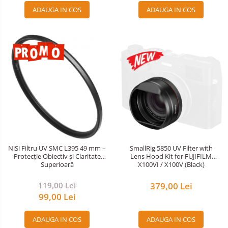
ADAUGA IN COS
ADAUGA IN COS
SmallRig 5850 UV Filter with
NiSi Filtru UV SMC L395 49 mm –
Lens Hood Kit for FUJIFILM
Protecție Obiectiv și Claritate
X100VI / X100V (Black)
Superioară
379,00 Lei
119,00 Lei
99,00 Lei
ADAUGA IN COS
ADAUGA IN COS