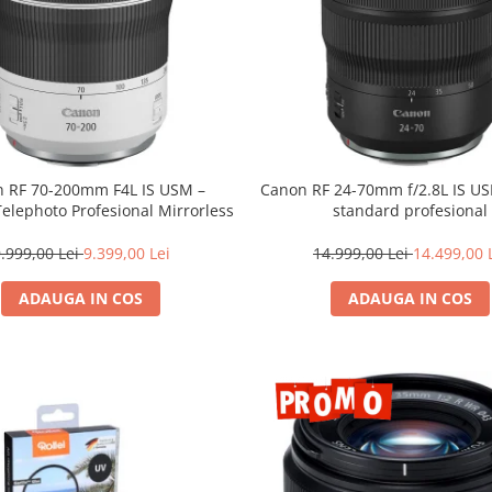
 RF 70-200mm F4L IS USM –
Canon RF 24-70mm f/2.8L IS U
Telephoto Profesional Mirrorless
standard profesional
.999,00 Lei
9.399,00 Lei
14.999,00 Lei
14.499,00 
ADAUGA IN COS
ADAUGA IN COS