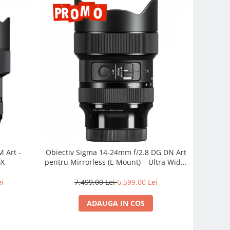
 Art -
Obiectiv Sigma 14-24mm f/2.8 DG DN Art
FX
pentru Mirrorless (L-Mount) – Ultra Wide,
Profesionist
ei
7.499,00 Lei
6.599,00 Lei
ADAUGA IN COS