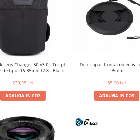
Dorr capac frontal obiectiv c
k Lens Changer 50 V3.0 - Toc pt
95mm
e de tipul 16-35mm f2.8 - Black
35,00 Lei
229,98 Lei
ADAUGA IN COS
ADAUGA IN COS