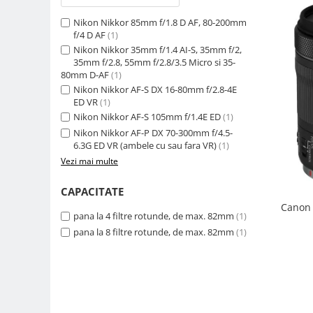
Camere Video Cinematice
Nikon Nikkor 85mm f/1.8 D AF, 80-200mm
Camere video de actiune
f/4 D AF
(1)
Nikon Nikkor 35mm f/1.4 AI-S, 35mm f/2,
Accesorii camere video de actiune
35mm f/2.8, 55mm f/2.8/3.5 Micro si 35-
80mm D-AF
(1)
Accesorii drone
Nikon Nikkor AF-S DX 16-80mm f/2.8-4E
Acumulatori camere video
ED VR
(1)
Nikon Nikkor AF-S 105mm f/1.4E ED
(1)
Lampi video
Nikon Nikkor AF-P DX 70-300mm f/4.5-
Stabilizatoare (Gimbal) / Steady
6.3G ED VR (ambele cu sau fara VR)
(1)
Cam
Vezi mai multe
Huse Protectie / Ploaie camere
CAPACITATE
video
Canon 
Accesorii diverse pt camere video
pana la 4 filtre rotunde, de max. 82mm
(1)
pana la 8 filtre rotunde, de max. 82mm
(1)
Camere Video Cinematice
Drone
Slider
Camere Video Compacte