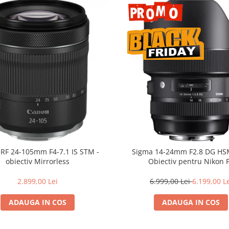
RF 24-105mm F4-7.1 IS STM -
Sigma 14-24mm F2.8 DG HSM
obiectiv Mirrorless
Obiectiv pentru Nikon 
2.899,00 Lei
6.999,00 Lei
6.199,00 L
ADAUGA IN COS
ADAUGA IN COS