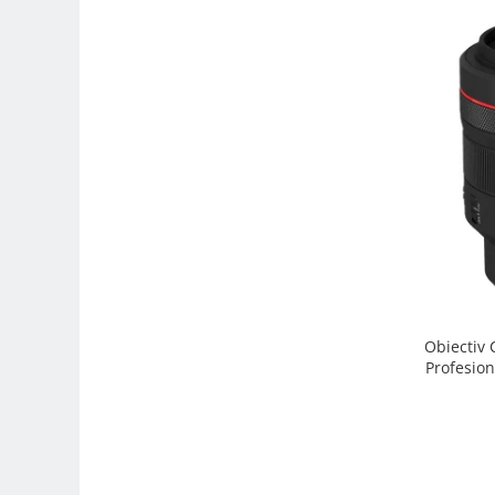
Trepiede si monopiede
Trepiede foto
Trepiede video
Trepied / Monopied Carbon
Trepiede pentru compacte /
webcam-uri
Monopiede foto/video
Cap trepied si monopied
Carucioare trepied (Dolly)
Placute cap trepied
Huse trepied / stativ lumini
Obiectiv
Profesion
Sina Focus pentru Macro
Accesorii trepiede si monopiede
Selfie Stick
Studio/Lumini si accesorii