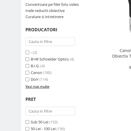
Convertoare pe filet foto video
Parasolare
Inele reductii obiective
Teleconvertoare
Curatare si intretinere
Adaptoare montura / baioneta
PRODUCATORI
Capace obiectiv si camera
Inele Macro
Canon
Filtre foto
-
(2)
Obiectiv 
B+W Schneider Optics
(4)
Filtre Filet
B.I.G.
(4)
9
Filtre tip Cokin
Canon
(180)
Filtre White Balance
Dorr
(114)
Accesorii filtre
Vezi mai multe
Convertoare pe filet foto video
PRET
Inele reductii obiective
Curatare si intretinere
Blitz-uri externe
Sub 50 Lei
(153)
Blitz-uri TTL - Dedicate
50 Lei - 100 Lei
(156)