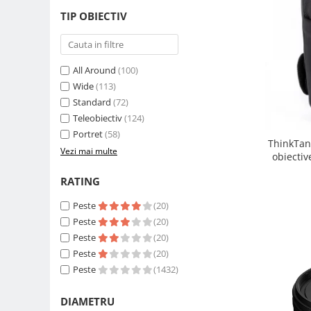
Carduri memorie, Cititoare
TIP OBIECTIV
Carduri memorie
Cititoare carduri
Huse protectie card memorie
All Around
(100)
Grip-uri
Wide
(113)
Standard
(72)
Telecomenzi
Teleobiectiv
(124)
LCD protectie
Portret
(58)
ThinkTan
Recordere audio digitale
Vezi mai multe
obiectiv
Acumulatori si baterii
RATING
Acumulatori Foto
Peste
(20)
Acumulatori AA/AAA (R6/R3)) si
incarcatoare
Peste
(20)
Peste
(20)
Baterii
Peste
(20)
Incarcatoare acumulatori Foto-
Peste
(1432)
Video
Huse protectie acumulatori foto
DIAMETRU
Tablete grafice