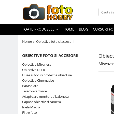
Toate Produsele
Aparate Foto
TOATE PRODUSELE
HOME
BLOG
CURSURI F
Aparate Foto Mirrorless
Home /
Obiective foto si accesorii
Aparate Foto DSLR
Aparate Foto Compacte
Obiect
OBIECTIVE FOTO SI ACCESORII
Aparate foto instant
Afiseaza:
Obiective Mirorless
Aparate foto pe film
Obiective DSLR
Cursuri foto
Huse si tocuri protectie obiective
Obiective Cinematice
Obiective foto si accesorii
Parasolare
Obiective Mirorless
Teleconvertoare
Obiective DSLR
Adaptoare montura / baioneta
Capace obiectiv si camera
Huse si tocuri protectie obiective
Inele Macro
Obiective Cinematice
Filtre foto