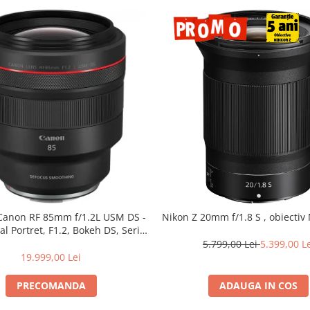
 Canon RF 85mm f/1.2L USM DS -
Nikon Z 20mm f/1.8 S , obiectiv 
al Portret, F1.2, Bokeh DS, Seria
L
5.799,00 Lei
5.399,00 L
19.999,00 Lei
PRECOMANDA
ADAUGA IN COS