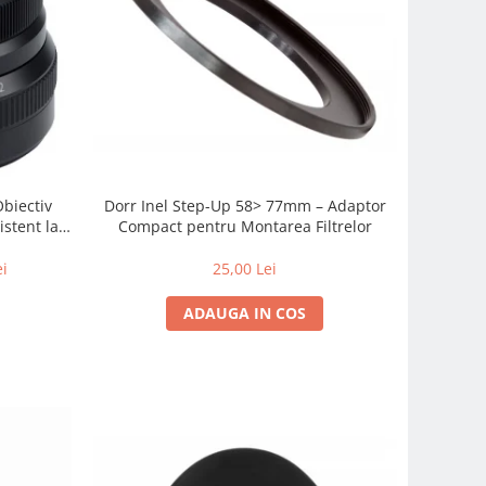
Obiectiv
Dorr Inel Step-Up 58> 77mm – Adaptor
istent la
Compact pentru Montarea Filtrelor
 zi cu zi
ei
25,00 Lei
ADAUGA IN COS