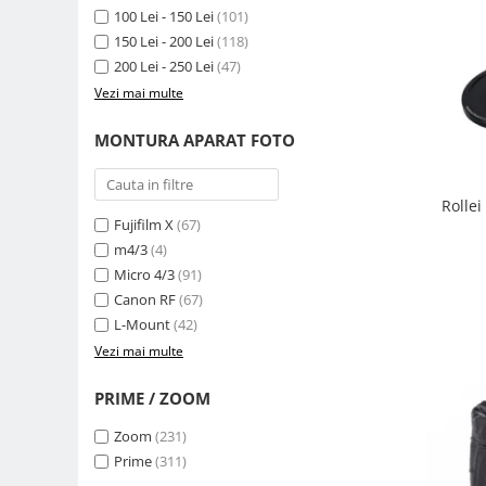
Compatibil Sony
100 Lei - 150 Lei
(101)
150 Lei - 200 Lei
(118)
Blitz-uri circulare (Macro)
200 Lei - 250 Lei
(47)
Adaptoare stativ port umbrela si
Vezi mai multe
blitz TTL
Comander TTL
MONTURA APARAT FOTO
Cabluri TTL
Cabluri si Patine Sincron
Rolle
Fujifilm X
(67)
Alimentare auxiliara blitz
m4/3
(4)
Protectie patina apa, ploaie
Micro 4/3
(91)
Bounce-uri, Softbox-uri
Canon RF
(67)
L-Mount
(42)
Ring-Flash Adaptor
Vezi mai multe
Bracket-uri si suporti
PRIME / ZOOM
Huse protectie blitz extern
Huse protectie filtre gel
Zoom
(231)
Prime
(311)
Accesorii Aparate Digitale