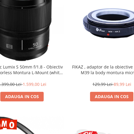
c Lumix S 50mm f/1.8 - Obiectiv
FIKAZ , adaptor de la obiectiv
rorless Montura L-Mount (white
M39 la body montura micr
box)
.399,00 Lei
1.599,00 Lei
129,99 Lei
89,99 Lei
ADAUGA IN COS
ADAUGA IN COS