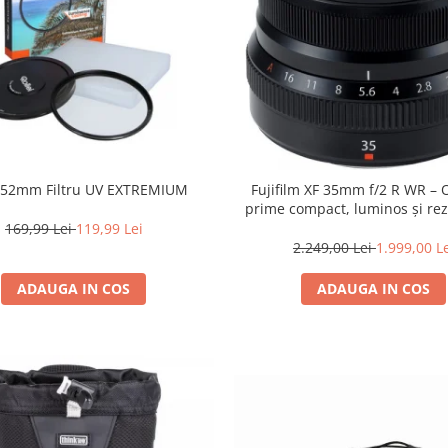
i 52mm Filtru UV EXTREMIUM
Fujifilm XF 35mm f/2 R WR – 
prime compact, luminos și rez
intemperii pentru fotografie de
169,99 Lei
119,99 Lei
2.249,00 Lei
1.999,00 L
ADAUGA IN COS
ADAUGA IN COS