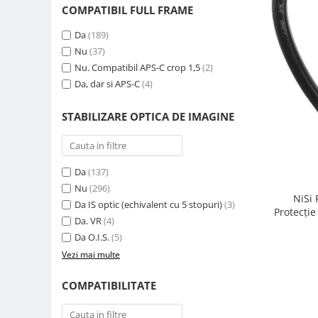
COMPATIBIL FULL FRAME
Genti foto
Genti Holster TopLoader
Da
(189)
Nu
(37)
Genti, Troller Video
Nu. Compatibil APS-C crop 1,5
(2)
Rucsacuri Foto
Da, dar si APS-C
(4)
Only One Shoulder - SlingShot
STABILIZARE OPTICA DE IMAGINE
Tocuri si huse protectie aparate
Hamuri si Centuri foto
Curele Aparat - Umar
Da
(137)
Genti Laptop si iPad
Nu
(296)
NiSi
Da IS optic (echivalent cu 5 stopuri)
(3)
Hand Strap / Grip
Protecție
Da. VR
(4)
Troller
Da O.I.S.
(5)
Accesorii genti si trollere
Vezi mai multe
Solid-State Drive (SSD)
COMPATIBILITATE
Video / Camere si accesorii
Camere video profesionale