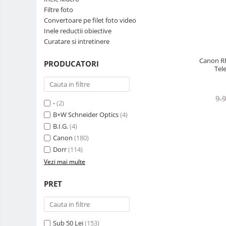
Filtre foto
Teleconvertoare
Convertoare pe filet foto video
Adaptoare montura / baioneta
Inele reductii obiective
Curatare si intretinere
Capace obiectiv si camera
Inele Macro
Canon RF
PRODUCATORI
Tel
Filtre foto
Filtre Filet
9.
-
(2)
Filtre tip Cokin
B+W Schneider Optics
(4)
Filtre White Balance
B.I.G.
(4)
Accesorii filtre
Canon
(180)
Convertoare pe filet foto video
Dorr
(114)
Inele reductii obiective
Vezi mai multe
Curatare si intretinere
PRET
Blitz-uri TTL - Dedicate
Compatibil Sony
Blitz-uri circulare (Macro)
Sub 50 Lei
(153)