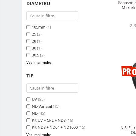
Panasonic
DIAMETRU
Alimentatoare 220V
Mirrorl
Cabluri
Carcase de tip Cage, pentru
2.
105mm
(1)
integrare in sisteme video
25
(2)
complexe
Curatare Senzor
28
(1)
Huse de ploaie
30
(1)
30.5
(2)
Microfoane / Reportofoane
Vezi mai multe
Nivela patina
TIP
Ocular
Transmitator de fisiere fara fir
Vizor
UV
(85)
Accesorii diverse
ND Variabil
(15)
ND
(45)
Genti foto
Kit UV + CPL + ND8
(16)
Genti Holster TopLoader
Kit ND8 + ND64 + ND1000
(15)
NiSi Fil
Genti, Troller Video
Ob
Vezi mai multe