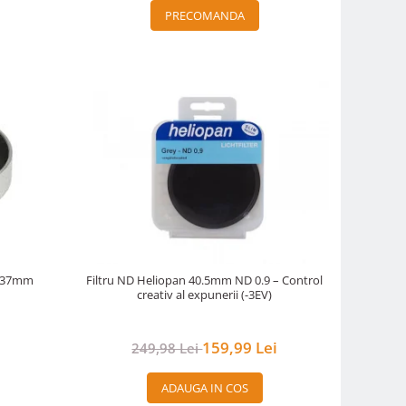
PRECOMANDA
 , 37mm
Filtru ND Heliopan 40.5mm ND 0.9 – Control
creativ al expunerii (-3EV)
159,99 Lei
249,98 Lei
ADAUGA IN COS