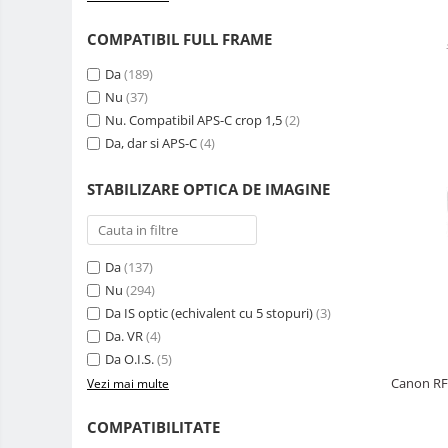
Rucsacuri Foto
COMPATIBIL FULL FRAME
Only One Shoulder - SlingShot
Da
(189)
Tocuri si huse protectie aparate
Nu
(37)
Hamuri si Centuri foto
Nu. Compatibil APS-C crop 1,5
(2)
Curele Aparat - Umar
Da, dar si APS-C
(4)
Genti Laptop si iPad
STABILIZARE OPTICA DE IMAGINE
Hand Strap / Grip
Troller
Accesorii genti si trollere
Da
(137)
Nu
(294)
Solid-State Drive (SSD)
Da IS optic (echivalent cu 5 stopuri)
(3)
Video / Camere si accesorii
Da. VR
(4)
Camere video profesionale
Da O.I.S.
(5)
Camere Video Cinematice
Canon RF 
Vezi mai multe
Camere video de actiune
COMPATIBILITATE
Accesorii camere video de actiune