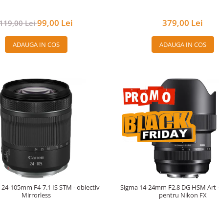
99,00 Lei
379,00 Lei
119,00 Lei
ADAUGA IN COS
ADAUGA IN COS
24-105mm F4-7.1 IS STM - obiectiv
Sigma 14-24mm F2.8 DG HSM Art -
Mirrorless
pentru Nikon FX