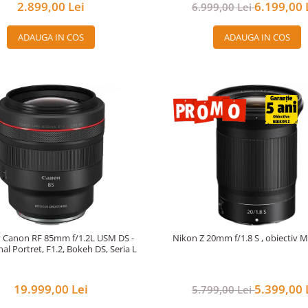
2.899,00 Lei
6.199,00 
6.999,00 Lei
ADAUGA IN COS
ADAUGA IN COS
v Canon RF 85mm f/1.2L USM DS -
Nikon Z 20mm f/1.8 S , obiectiv M
al Portret, F1.2, Bokeh DS, Seria L
19.999,00 Lei
5.399,00 
5.799,00 Lei