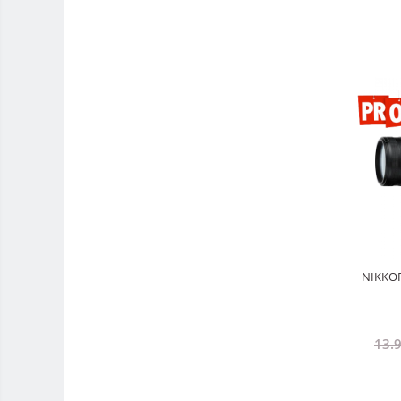
Trepied / Monopied Carbon
Trepiede pentru compacte /
webcam-uri
Monopiede foto/video
Cap trepied si monopied
Carucioare trepied (Dolly)
Placute cap trepied
Huse trepied / stativ lumini
Sina Focus pentru Macro
Accesorii trepiede si monopiede
NIKKOR 
Selfie Stick
Studio/Lumini si accesorii
Blitz-uri studio
13.
Blitz-uri mobile, cu acumulatori
Softbox-uri