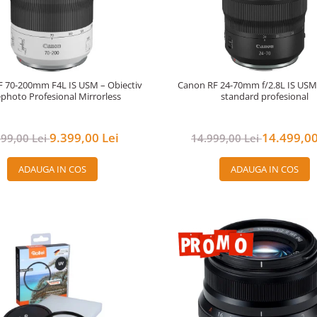
 70-200mm F4L IS USM – Obiectiv
Canon RF 24-70mm f/2.8L IS US
ephoto Profesional Mirrorless
standard profesional
9.399,00 Lei
14.499,00
999,00 Lei
14.999,00 Lei
ADAUGA IN COS
ADAUGA IN COS