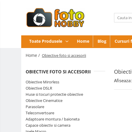
Toate Produsele
Aparate Foto
Aparate Foto Mirrorless
Obiective
Toate Produsele
Home
Blog
Cursuri 
foto si
Aparate Foto DSLR
accesorii
Blitz-
Home /
Obiective foto si accesorii
Aparate Foto Compacte
uri
externe
Accesorii
Aparate foto instant
Obiecti
OBIECTIVE FOTO SI ACCESORII
Aparate
Aparate foto pe film
Digitale
Genti,
Afiseaza:
Obiective Mirorless
Cursuri foto
Rucsacuri,
Obiective DSLR
Troller
Obiective Mirorless
Huse si tocuri protectie obiective
foto
Obiective Cinematice
Obiective DSLR
Parasolare
Huse si tocuri protectie obiective
Teleconvertoare
Adaptoare montura / baioneta
Obiective Cinematice
Capace obiectiv si camera
Parasolare
Inele Macro