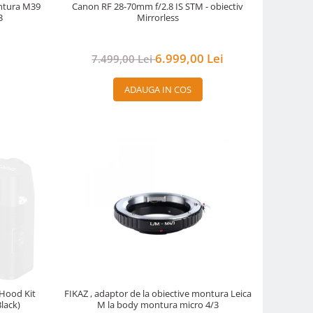
ontura M39
Canon RF 28-70mm f/2.8 IS STM - obiectiv
3
Mirrorless
i
6.999,00 Lei
7.499,00 Lei
ADAUGA IN COS
 Hood Kit
FIKAZ , adaptor de la obiective montura Leica
lack)
M la body montura micro 4/3