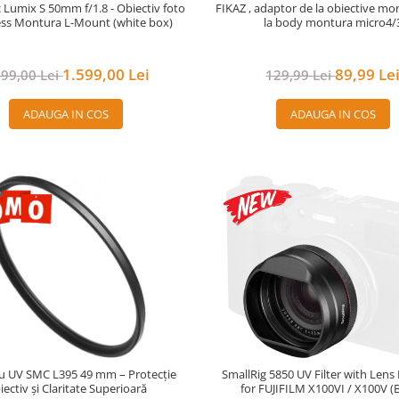
 Lumix S 50mm f/1.8 - Obiectiv foto
FIKAZ , adaptor de la obiective m
ess Montura L-Mount (white box)
la body montura micro4/
1.599,00 Lei
89,99 Le
399,00 Lei
129,99 Lei
ADAUGA IN COS
ADAUGA IN COS
tru UV SMC L395 49 mm – Protecție
SmallRig 5850 UV Filter with Lens
iectiv și Claritate Superioară
for FUJIFILM X100VI / X100V (B