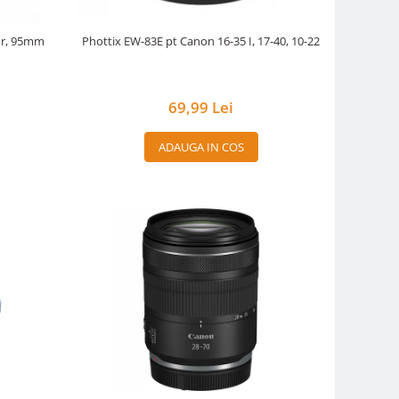
nur, 95mm
Phottix EW-83E pt Canon 16-35 I, 17-40, 10-22
69,99 Lei
ADAUGA IN COS