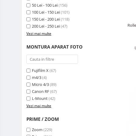
50 Lei - 100 Lei
(156)
Adaptoare stativ port umbrela si
100 Lei - 150 Lei
(101)
blitz TTL
150 Lei - 200 Lei
(118)
Comander TTL
Roll
200 Lei - 250 Lei
(47)
Cabluri TTL
Vezi mai multe
Cabluri si Patine Sincron
MONTURA APARAT FOTO
Alimentare auxiliara blitz
Protectie patina apa, ploaie
Bounce-uri, Softbox-uri
Fujifilm X
(67)
m4/3
(4)
Ring-Flash Adaptor
Micro 4/3
(89)
Bracket-uri si suporti
Canon RF
(67)
Huse protectie blitz extern
L-Mount
(42)
Vezi mai multe
Huse protectie filtre gel
Carduri memorie, Cititoare
PRIME / ZOOM
Carduri memorie
Zoom
(229)
Cititoare carduri