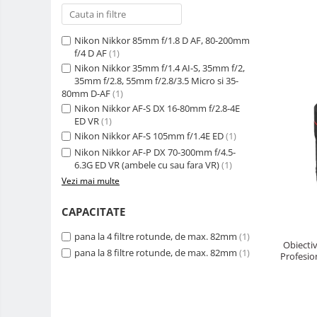
Accesorii drone
Acumulatori camere video
Nikon Nikkor 85mm f/1.8 D AF, 80-200mm
f/4 D AF
(1)
Lampi video
Nikon Nikkor 35mm f/1.4 AI-S, 35mm f/2,
35mm f/2.8, 55mm f/2.8/3.5 Micro si 35-
Stabilizatoare (Gimbal) / Steady
80mm D-AF
(1)
Cam
Nikon Nikkor AF-S DX 16-80mm f/2.8-4E
Huse Protectie / Ploaie camere
ED VR
(1)
video
Nikon Nikkor AF-S 105mm f/1.4E ED
(1)
Nikon Nikkor AF-P DX 70-300mm f/4.5-
Accesorii diverse pt camere video
6.3G ED VR (ambele cu sau fara VR)
(1)
Camere Video Cinematice
Vezi mai multe
Drone
CAPACITATE
Slider
pana la 4 filtre rotunde, de max. 82mm
(1)
Camere Video Compacte
Obiecti
pana la 8 filtre rotunde, de max. 82mm
(1)
Profesion
Trepiede si monopiede
Trepiede foto
Trepiede video