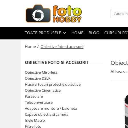
Toate Produsele
Aparate Foto
TOATE PRODUSELE
HOME
BLOG
CURSURI F
Aparate Foto Mirrorless
Home /
Obiective foto si accesorii
Aparate Foto DSLR
Aparate Foto Compacte
Obiect
OBIECTIVE FOTO SI ACCESORII
Aparate foto instant
Afiseaza:
Obiective Mirorless
Aparate foto pe film
Obiective DSLR
Cursuri foto
Huse si tocuri protectie obiective
Obiective Cinematice
Obiective foto si accesorii
Parasolare
Obiective Mirorless
Teleconvertoare
Obiective DSLR
Adaptoare montura / baioneta
Capace obiectiv si camera
Huse si tocuri protectie obiective
Inele Macro
Obiective Cinematice
Filtre foto