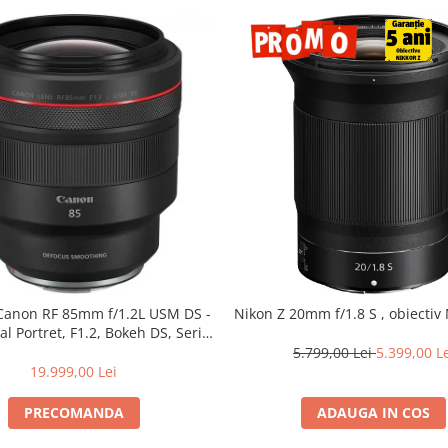
 Canon RF 85mm f/1.2L USM DS -
Nikon Z 20mm f/1.8 S , obiectiv 
al Portret, F1.2, Bokeh DS, Seria
L
5.799,00 Lei
5.399,00 L
19.999,00 Lei
PRECOMANDA
ADAUGA IN COS