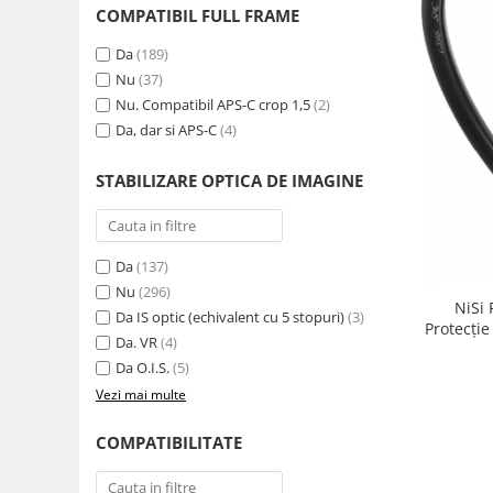
COMPATIBIL FULL FRAME
Genti foto
Genti Holster TopLoader
Da
(189)
Nu
(37)
Genti, Troller Video
Nu. Compatibil APS-C crop 1,5
(2)
Rucsacuri Foto
Da, dar si APS-C
(4)
Only One Shoulder - SlingShot
STABILIZARE OPTICA DE IMAGINE
Tocuri si huse protectie aparate
Hamuri si Centuri foto
Curele Aparat - Umar
Da
(137)
Genti Laptop si iPad
Nu
(296)
NiSi
Da IS optic (echivalent cu 5 stopuri)
(3)
Hand Strap / Grip
Protecție
Da. VR
(4)
Troller
Da O.I.S.
(5)
Accesorii genti si trollere
Vezi mai multe
Solid-State Drive (SSD)
COMPATIBILITATE
Video / Camere si accesorii
Camere video profesionale