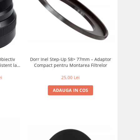
Obiectiv
Dorr Inel Step-Up 58> 77mm – Adaptor
istent la
Compact pentru Montarea Filtrelor
 zi cu zi
ei
25,00 Lei
ADAUGA IN COS