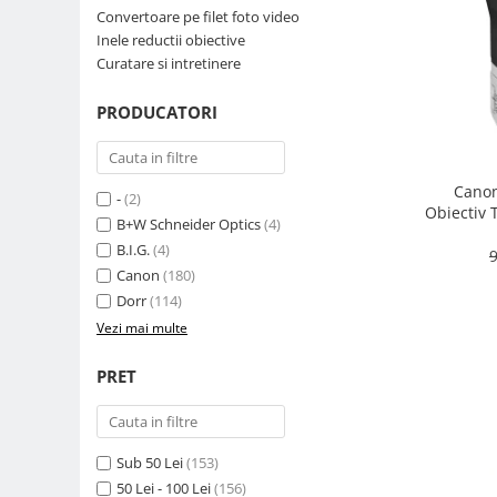
Convertoare pe filet foto video
Parasolare
Inele reductii obiective
Teleconvertoare
Curatare si intretinere
Adaptoare montura / baioneta
PRODUCATORI
Capace obiectiv si camera
Inele Macro
Canon
Filtre foto
-
(2)
Obiectiv 
B+W Schneider Optics
(4)
Filtre Filet
B.I.G.
(4)
9
Filtre tip Cokin
Canon
(180)
Filtre White Balance
Dorr
(114)
Accesorii filtre
Vezi mai multe
Convertoare pe filet foto video
PRET
Inele reductii obiective
Curatare si intretinere
Blitz-uri externe
Sub 50 Lei
(153)
Blitz-uri TTL - Dedicate
50 Lei - 100 Lei
(156)