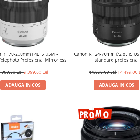
 RF 70-200mm F4L IS USM –
Canon RF 24-70mm f/2.8L IS U
Telephoto Profesional Mirrorless
standard profesional
.999,00 Lei
9.399,00 Lei
14.999,00 Lei
14.499,00 
ADAUGA IN COS
ADAUGA IN COS