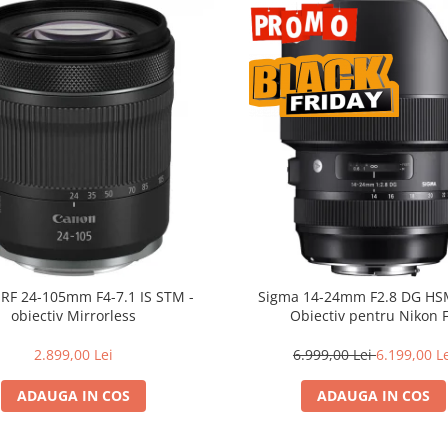
RF 24-105mm F4-7.1 IS STM -
Sigma 14-24mm F2.8 DG HSM
obiectiv Mirrorless
Obiectiv pentru Nikon 
2.899,00 Lei
6.999,00 Lei
6.199,00 L
ADAUGA IN COS
ADAUGA IN COS