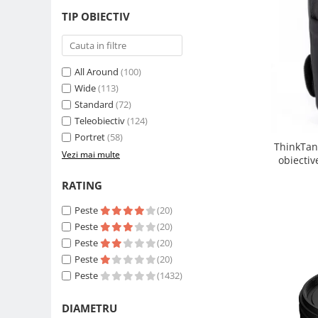
Carduri memorie, Cititoare
TIP OBIECTIV
Carduri memorie
Cititoare carduri
Huse protectie card memorie
All Around
(100)
Grip-uri
Wide
(113)
Standard
(72)
Telecomenzi
Teleobiectiv
(124)
LCD protectie
Portret
(58)
ThinkTan
Recordere audio digitale
Vezi mai multe
obiectiv
Acumulatori si baterii
RATING
Acumulatori Foto
Peste
(20)
Acumulatori AA/AAA (R6/R3)) si
incarcatoare
Peste
(20)
Peste
(20)
Baterii
Peste
(20)
Incarcatoare acumulatori Foto-
Peste
(1432)
Video
Huse protectie acumulatori foto
DIAMETRU
Tablete grafice