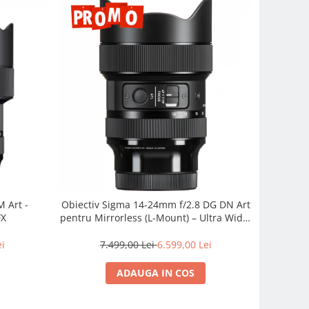
 Art -
Obiectiv Sigma 14-24mm f/2.8 DG DN Art
FX
pentru Mirrorless (L-Mount) – Ultra Wide,
Profesionist
ei
7.499,00 Lei
6.599,00 Lei
ADAUGA IN COS