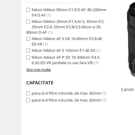
Camere Video Cinematice
Nikon Nikkor 85mm f/1.8 D AF, 80-200mm
Camere video de actiune
f/4 D AF
(1)
Nikon Nikkor 35mm f/1.4 AI-S, 35mm f/2,
Accesorii camere video de actiune
35mm f/2.8, 55mm f/2.8/3.5 Micro si 35-
80mm D-AF
(1)
Accesorii drone
Nikon Nikkor AF-S DX 16-80mm f/2.8-4E
Acumulatori camere video
ED VR
(1)
Nikon Nikkor AF-S 105mm f/1.4E ED
(1)
Lampi video
Nikon Nikkor AF-P DX 70-300mm f/4.5-
Stabilizatoare (Gimbal) / Steady
6.3G ED VR (ambele cu sau fara VR)
(1)
Cam
Vezi mai multe
Huse Protectie / Ploaie camere
CAPACITATE
video
Canon 
Accesorii diverse pt camere video
pana la 4 filtre rotunde, de max. 82mm
(1)
pana la 8 filtre rotunde, de max. 82mm
(1)
Camere Video Cinematice
Drone
Slider
Camere Video Compacte