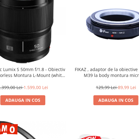
c Lumix S 50mm f/1.8 - Obiectiv
FIKAZ , adaptor de la obiectiv
rorless Montura L-Mount (white
M39 la body montura micr
box)
.399,00 Lei
1.599,00 Lei
129,99 Lei
89,99 Lei
ADAUGA IN COS
ADAUGA IN COS