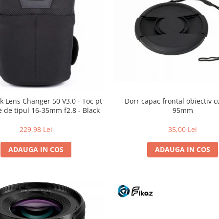
Dorr capac frontal obiectiv c
k Lens Changer 50 V3.0 - Toc pt
95mm
e de tipul 16-35mm f2.8 - Black
35,00 Lei
229,98 Lei
ADAUGA IN COS
ADAUGA IN COS