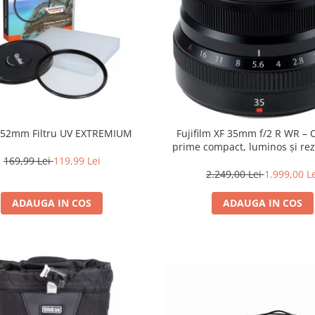
i 52mm Filtru UV EXTREMIUM
Fujifilm XF 35mm f/2 R WR – 
prime compact, luminos și rez
intemperii pentru fotografie de
169,99 Lei
119,99 Lei
2.249,00 Lei
1.999,00 L
ADAUGA IN COS
ADAUGA IN COS