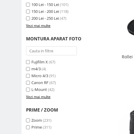
Compatibil Sony
100 Lei - 150 Lei
(101)
150 Lei - 200 Lei
(118)
Blitz-uri circulare (Macro)
200 Lei - 250 Lei
(47)
Adaptoare stativ port umbrela si
Vezi mai multe
blitz TTL
Comander TTL
MONTURA APARAT FOTO
Cabluri TTL
Cabluri si Patine Sincron
Rolle
Fujifilm X
(67)
Alimentare auxiliara blitz
m4/3
(4)
Protectie patina apa, ploaie
Micro 4/3
(91)
Bounce-uri, Softbox-uri
Canon RF
(67)
L-Mount
(42)
Ring-Flash Adaptor
Vezi mai multe
Bracket-uri si suporti
PRIME / ZOOM
Huse protectie blitz extern
Huse protectie filtre gel
Zoom
(231)
Prime
(311)
Accesorii Aparate Digitale