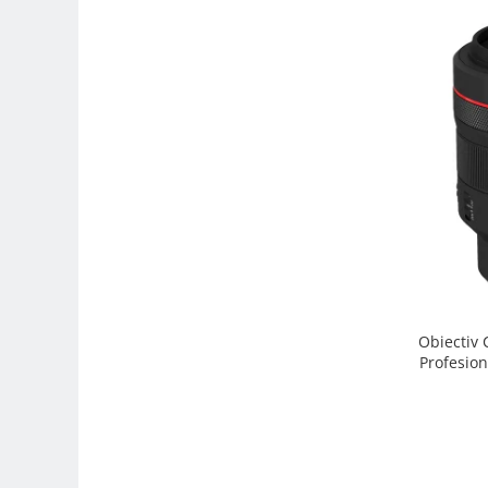
Trepiede si monopiede
Trepiede foto
Trepiede video
Trepied / Monopied Carbon
Trepiede pentru compacte /
webcam-uri
Monopiede foto/video
Cap trepied si monopied
Carucioare trepied (Dolly)
Placute cap trepied
Huse trepied / stativ lumini
Obiectiv
Profesion
Sina Focus pentru Macro
Accesorii trepiede si monopiede
Selfie Stick
Studio/Lumini si accesorii