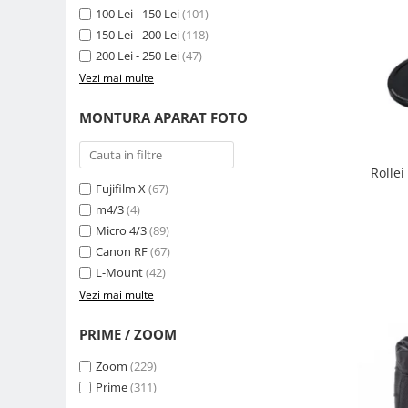
Compatibil Sony
100 Lei - 150 Lei
(101)
150 Lei - 200 Lei
(118)
Blitz-uri circulare (Macro)
200 Lei - 250 Lei
(47)
Adaptoare stativ port umbrela si
Vezi mai multe
blitz TTL
Comander TTL
MONTURA APARAT FOTO
Cabluri TTL
Cabluri si Patine Sincron
Rolle
Fujifilm X
(67)
Alimentare auxiliara blitz
m4/3
(4)
Protectie patina apa, ploaie
Micro 4/3
(89)
Bounce-uri, Softbox-uri
Canon RF
(67)
L-Mount
(42)
Ring-Flash Adaptor
Vezi mai multe
Bracket-uri si suporti
PRIME / ZOOM
Huse protectie blitz extern
Huse protectie filtre gel
Zoom
(229)
Prime
(311)
Accesorii Aparate Digitale