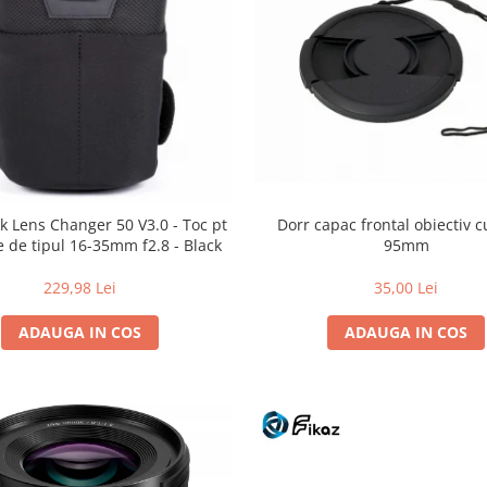
Dorr capac frontal obiectiv c
k Lens Changer 50 V3.0 - Toc pt
95mm
e de tipul 16-35mm f2.8 - Black
35,00 Lei
229,98 Lei
ADAUGA IN COS
ADAUGA IN COS