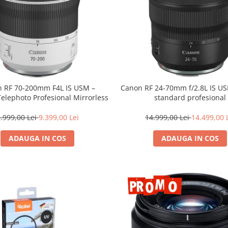
 RF 70-200mm F4L IS USM –
Canon RF 24-70mm f/2.8L IS U
Telephoto Profesional Mirrorless
standard profesional
.999,00 Lei
9.399,00 Lei
14.999,00 Lei
14.499,00 
ADAUGA IN COS
ADAUGA IN COS