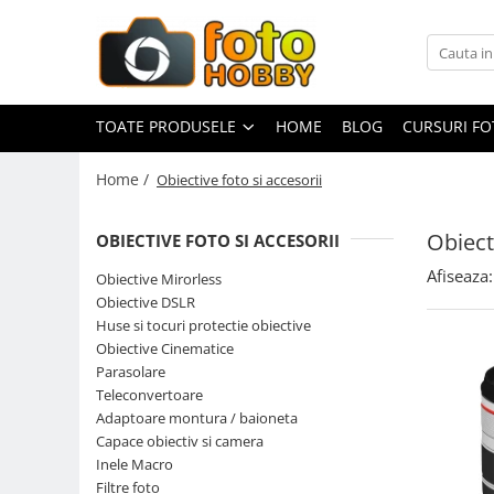
Toate Produsele
Aparate Foto
TOATE PRODUSELE
HOME
BLOG
CURSURI F
Aparate Foto Mirrorless
Home /
Obiective foto si accesorii
Aparate Foto DSLR
Aparate Foto Compacte
Obiect
OBIECTIVE FOTO SI ACCESORII
Aparate foto instant
Afiseaza:
Obiective Mirorless
Aparate foto pe film
Obiective DSLR
Cursuri foto
Huse si tocuri protectie obiective
Obiective Cinematice
Obiective foto si accesorii
Parasolare
Obiective Mirorless
Teleconvertoare
Obiective DSLR
Adaptoare montura / baioneta
Capace obiectiv si camera
Huse si tocuri protectie obiective
Inele Macro
Obiective Cinematice
Filtre foto