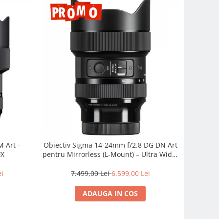
 Art -
Obiectiv Sigma 14-24mm f/2.8 DG DN Art
FX
pentru Mirrorless (L-Mount) – Ultra Wide,
Profesionist
ei
7.499,00 Lei
6.599,00 Lei
ADAUGA IN COS