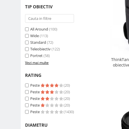
Carduri memorie, Cititoare
TIP OBIECTIV
Carduri memorie
Cititoare carduri
Huse protectie card memorie
All Around
(100)
Grip-uri
Wide
(113)
Standard
(72)
Telecomenzi
Teleobiectiv
(122)
LCD protectie
Portret
(58)
ThinkTan
Recordere audio digitale
Vezi mai multe
obiectiv
Acumulatori si baterii
RATING
Acumulatori Foto
Peste
(20)
Acumulatori AA/AAA (R6/R3)) si
incarcatoare
Peste
(20)
Peste
(20)
Baterii
Peste
(20)
Incarcatoare acumulatori Foto-
Peste
(1430)
Video
Huse protectie acumulatori foto
DIAMETRU
Tablete grafice