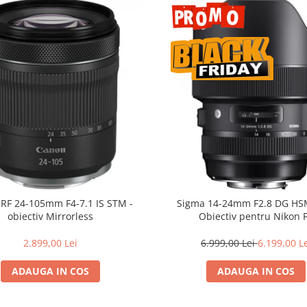
RF 24-105mm F4-7.1 IS STM -
Sigma 14-24mm F2.8 DG HSM
obiectiv Mirrorless
Obiectiv pentru Nikon 
2.899,00 Lei
6.999,00 Lei
6.199,00 L
ADAUGA IN COS
ADAUGA IN COS