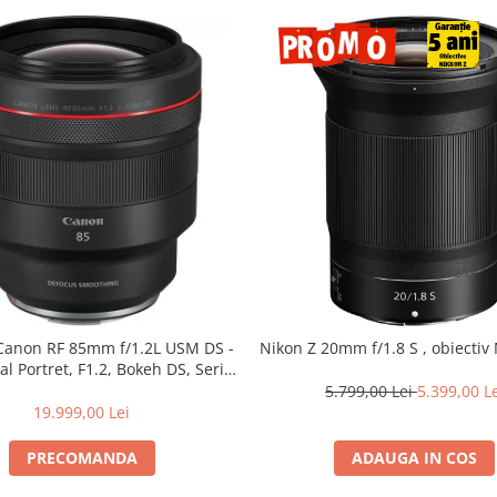
 Canon RF 85mm f/1.2L USM DS -
Nikon Z 20mm f/1.8 S , obiectiv 
al Portret, F1.2, Bokeh DS, Seria
L
5.799,00 Lei
5.399,00 L
19.999,00 Lei
PRECOMANDA
ADAUGA IN COS