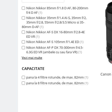
Camere Video Cinematice
Nikon Nikkor 85mm f/1.8 D AF, 80-200mm
Camere video de actiune
f/4 D AF
(1)
Nikon Nikkor 35mm f/1.4 AI-S, 35mm f/2,
Accesorii camere video de actiune
35mm f/2.8, 55mm f/2.8/3.5 Micro si 35-
80mm D-AF
(1)
Accesorii drone
Nikon Nikkor AF-S DX 16-80mm f/2.8-4E
Acumulatori camere video
ED VR
(1)
Nikon Nikkor AF-S 105mm f/1.4E ED
(1)
Lampi video
Nikon Nikkor AF-P DX 70-300mm f/4.5-
Stabilizatoare (Gimbal) / Steady
6.3G ED VR (ambele cu sau fara VR)
(1)
Cam
Vezi mai multe
Huse Protectie / Ploaie camere
CAPACITATE
video
Canon 
Accesorii diverse pt camere video
pana la 4 filtre rotunde, de max. 82mm
(1)
pana la 8 filtre rotunde, de max. 82mm
(1)
Camere Video Cinematice
Drone
Slider
Camere Video Compacte