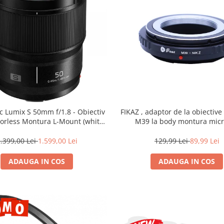
c Lumix S 50mm f/1.8 - Obiectiv
FIKAZ , adaptor de la obiectiv
rorless Montura L-Mount (white
M39 la body montura micr
box)
.399,00 Lei
1.599,00 Lei
129,99 Lei
89,99 Lei
ADAUGA IN COS
ADAUGA IN COS