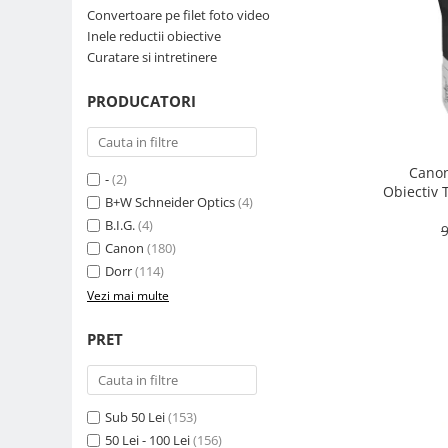
Convertoare pe filet foto video
Parasolare
Inele reductii obiective
Teleconvertoare
Curatare si intretinere
Adaptoare montura / baioneta
PRODUCATORI
Capace obiectiv si camera
Inele Macro
Canon
Filtre foto
-
(2)
Obiectiv 
B+W Schneider Optics
(4)
Filtre Filet
B.I.G.
(4)
9
Filtre tip Cokin
Canon
(180)
Filtre White Balance
Dorr
(114)
Accesorii filtre
Vezi mai multe
Convertoare pe filet foto video
PRET
Inele reductii obiective
Curatare si intretinere
Blitz-uri externe
Sub 50 Lei
(153)
Blitz-uri TTL - Dedicate
50 Lei - 100 Lei
(156)