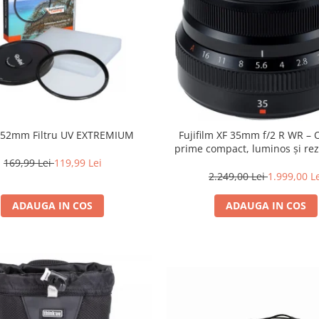
i 52mm Filtru UV EXTREMIUM
Fujifilm XF 35mm f/2 R WR – 
prime compact, luminos și rez
intemperii pentru fotografie de
169,99 Lei
119,99 Lei
2.249,00 Lei
1.999,00 L
ADAUGA IN COS
ADAUGA IN COS