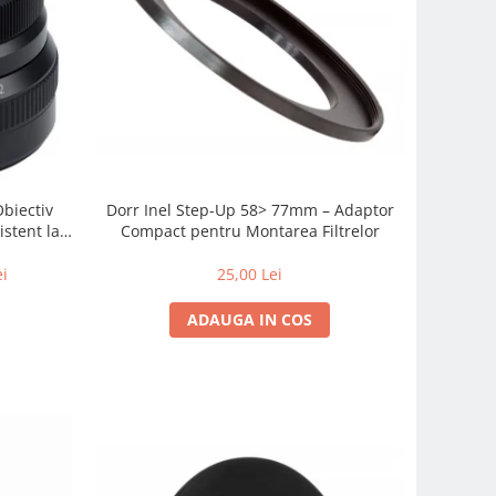
Obiectiv
Dorr Inel Step-Up 58> 77mm – Adaptor
istent la
Compact pentru Montarea Filtrelor
 zi cu zi
ei
25,00 Lei
ADAUGA IN COS