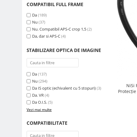
COMPATIBIL FULL FRAME
Genti foto
Genti Holster TopLoader
Da
(189)
Nu
(37)
Genti, Troller Video
Nu. Compatibil APS-C crop 1,5
(2)
Rucsacuri Foto
Da, dar si APS-C
(4)
Only One Shoulder - SlingShot
STABILIZARE OPTICA DE IMAGINE
Tocuri si huse protectie aparate
Hamuri si Centuri foto
Curele Aparat - Umar
Da
(137)
Genti Laptop si iPad
Nu
(294)
NiSi
Da IS optic (echivalent cu 5 stopuri)
(3)
Hand Strap / Grip
Protecție
Da. VR
(4)
Troller
Da O.I.S.
(5)
Accesorii genti si trollere
Vezi mai multe
Solid-State Drive (SSD)
COMPATIBILITATE
Video / Camere si accesorii
Camere video profesionale