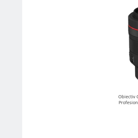
Trepiede si monopiede
Trepiede foto
Trepiede video
Trepied / Monopied Carbon
Trepiede pentru compacte /
webcam-uri
Monopiede foto/video
Cap trepied si monopied
Carucioare trepied (Dolly)
Placute cap trepied
Huse trepied / stativ lumini
Obiectiv
Profesion
Sina Focus pentru Macro
Accesorii trepiede si monopiede
Selfie Stick
Studio/Lumini si accesorii