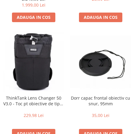
de zi cu zi
1.999,00 Lei
ADAUGA IN COS
ADAUGA IN COS
Dorr capac frontal obiectiv cu
ThinkTank Lens Changer 50
snur, 95mm
V3.0 - Toc pt obiective de tipul
16-35mm f2.8 - Black
35,00 Lei
229,98 Lei
ADAUGA IN COS
ADAUGA IN COS