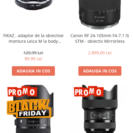
FIKAZ , adaptor de la obiective
Canon RF 24-105mm F4-7.1 IS
montura Leica M la body
STM - obiectiv Mirrorless
montura micro 4/3
129,99 Lei
2.899,00 Lei
89,99 Lei
ADAUGA IN COS
ADAUGA IN COS