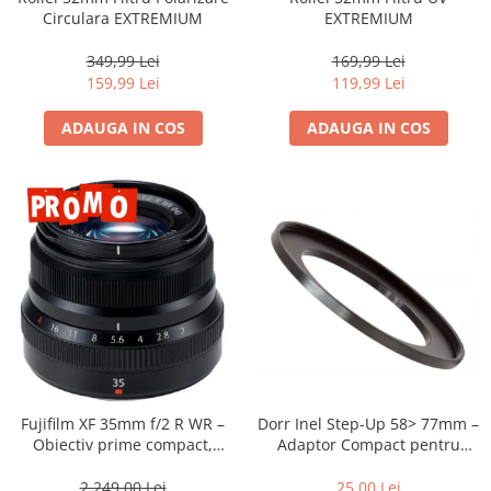
Vizor
Circulara EXTREMIUM
EXTREMIUM
Accesorii diverse
349,99 Lei
169,99 Lei
159,99 Lei
119,99 Lei
ADAUGA IN COS
ADAUGA IN COS
Dorr Inel Step-Up 58> 77mm –
Fujifilm XF 35mm f/2 R WR –
Adaptor Compact pentru
Obiectiv prime compact,
Montarea Filtrelor
luminos și rezistent la
intemperii pentru fotografie
25,00 Lei
2.249,00 Lei