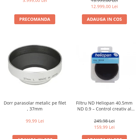
5.999,00 Lei
13.999,00 Lei
12.999,00 Lei
PRECOMANDA
ADAUGA IN COS
Dorr parasolar metalic pe filet
Filtru ND Heliopan 40.5mm
, 37mm
ND 0.9 – Control creativ al
expunerii (-3EV)
99,99 Lei
249,98 Lei
159,99 Lei