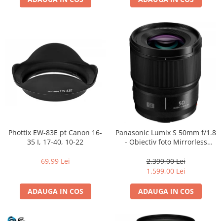
Phottix EW-83E pt Canon 16-
Panasonic Lumix S 50mm f/1.8
35 I, 17-40, 10-22
- Obiectiv foto Mirrorless
Montura L-Mount (white box)
69,99 Lei
2.399,00 Lei
1.599,00 Lei
ADAUGA IN COS
ADAUGA IN COS