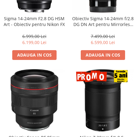
Sigma 14-24mm F2.8 DG HSM
Obiectiv Sigma 14-24mm f/2.8
Art - Obiectiv pentru Nikon FX
DG DN Art pentru Mirrorless
(L-Mount) – Ultra Wide,
Profesionist
6.999,00 Lei
7.499,00 Lei
6.199,00 Lei
6.599,00 Lei
ADAUGA IN COS
ADAUGA IN COS