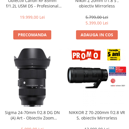
Obiectiv Canon RF 85mm
Nikon Z 20mm f/1.8 S ,
f/1.2L USM DS - Profesional
obiectiv Mirrorless
Portret, F1.2, Bokeh DS, Seria
L
19.999,00 Lei
5.799,00 Lei
5.399,00 Lei
PRECOMANDA
ADAUGA IN COS
Sigma 24-70mm f/2.8 DG DN
NIKKOR Z 70-200mm f/2.8 VR
(A) Art - Obiectiv Zoom
S, obiectiv Mirrorless
Standard Premium pentru
Sony E