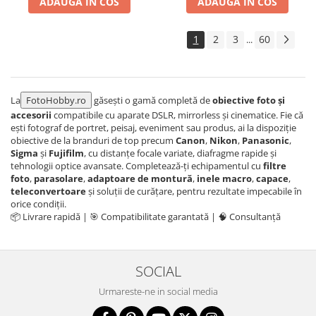
ADAUGA IN COS
ADAUGA IN COS
1
2
3
60
...
La
FotoHobby.ro
găsești o gamă completă de
obiective foto și
accesorii
compatibile cu aparate DSLR, mirrorless și cinematice. Fie că
ești fotograf de portret, peisaj, eveniment sau produs, ai la dispoziție
obiective de la branduri de top precum
Canon
,
Nikon
,
Panasonic
,
Sigma
și
Fujifilm
, cu distanțe focale variate, diafragme rapide și
tehnologii optice avansate. Completează-ți echipamentul cu
filtre
foto
,
parasolare
,
adaptoare de montură
,
inele macro
,
capace
,
teleconvertoare
și soluții de curățare, pentru rezultate impecabile în
orice condiții.
📦 Livrare rapidă | 🎯 Compatibilitate garantată | 🧠 Consultanță
SOCIAL
Urmareste-ne in social media