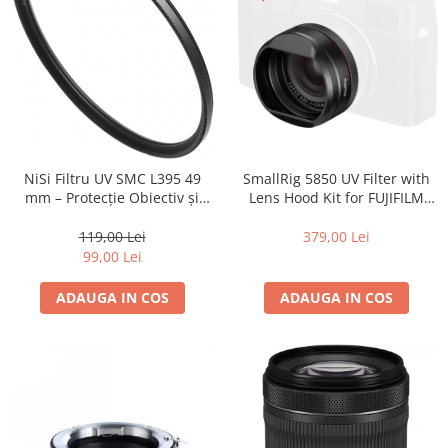
SmallRig 5850 UV Filter with
NiSi Filtru UV SMC L395 49
Lens Hood Kit for FUJIFILM
mm – Protecție Obiectiv și
X100VI / X100V (Black)
Claritate Superioară
379,00 Lei
119,00 Lei
99,00 Lei
ADAUGA IN COS
ADAUGA IN COS