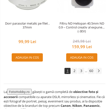
Dorr parasolar metalic pe filet ,
Filtru ND Heliopan 40.5mm ND
37mm
0.9 – Control creativ al expunerii
(-3EV)
99,99 Lei
249,98 Lei
159,99 Lei
ADAUGA IN COS
ADAUGA IN COS
1
2
3
60
...
La
FotoHobby.ro
găsești o gamă completă de
obiective foto și
accesorii
compatibile cu aparate DSLR, mirrorless și cinematice. Fie că
ești fotograf de portret, peisaj, eveniment sau produs, ai la dispoziție
obiective de la branduri de top precum
Canon
,
Nikon
,
Panasonic
,