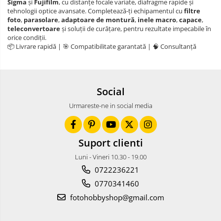
Sigma
și
Fujifilm
, cu distanțe focale variate, diafragme rapide și
tehnologii optice avansate. Completează-ți echipamentul cu
filtre
foto
,
parasolare
,
adaptoare de montură
,
inele macro
,
capace
,
teleconvertoare
și soluții de curățare, pentru rezultate impecabile în
orice condiții.
📦 Livrare rapidă | 🎯 Compatibilitate garantată | 🧠 Consultanță
Social
Urmareste-ne in social media
Suport clienti
Luni - Vineri 10.30 - 19.00
0722236221
0770341460
fotohobbyshop@gmail.com