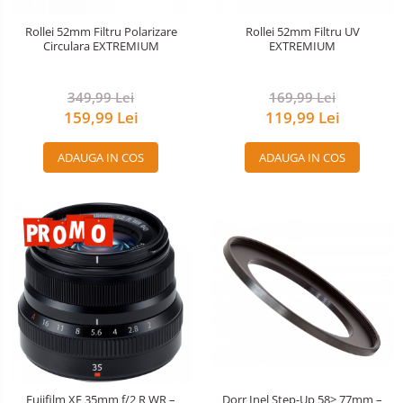
Nivela patina
Rollei 52mm Filtru Polarizare
Rollei 52mm Filtru UV
Circulara EXTREMIUM
EXTREMIUM
Ocular
Transmitator de fisiere fara fir
349,99 Lei
169,99 Lei
159,99 Lei
119,99 Lei
Vizor
Accesorii diverse
ADAUGA IN COS
ADAUGA IN COS
Fujifilm XF 35mm f/2 R WR –
Dorr Inel Step-Up 58> 77mm –