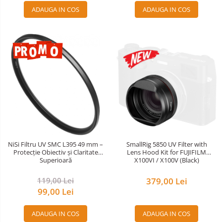
ADAUGA IN COS
ADAUGA IN COS
SmallRig 5850 UV Filter with
NiSi Filtru UV SMC L395 49 mm –
Lens Hood Kit for FUJIFILM
Protecție Obiectiv și Claritate
X100VI / X100V (Black)
Superioară
379,00 Lei
119,00 Lei
99,00 Lei
ADAUGA IN COS
ADAUGA IN COS