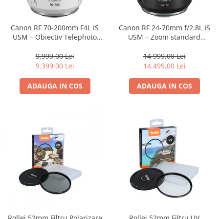
Parasolare
Teleconvertoare
Canon RF 70-200mm F4L IS
Canon RF 24-70mm f/2.8L IS
USM – Obiectiv Telephoto
USM – Zoom standard
Adaptoare montura / baioneta
Profesional Mirrorless
profesional
Capace obiectiv si camera
9.999,00 Lei
14.999,00 Lei
9.399,00 Lei
14.499,00 Lei
Inele Macro
ADAUGA IN COS
ADAUGA IN COS
Filtre foto
Filtre Filet
Filtre tip Cokin
Filtre White Balance
Accesorii filtre
Convertoare pe filet foto video
Inele reductii obiective
Curatare si intretinere
Blitz-uri externe
Blitz-uri TTL - Dedicate
Rollei 52mm Filtru Polarizare
Rollei 52mm Filtru UV