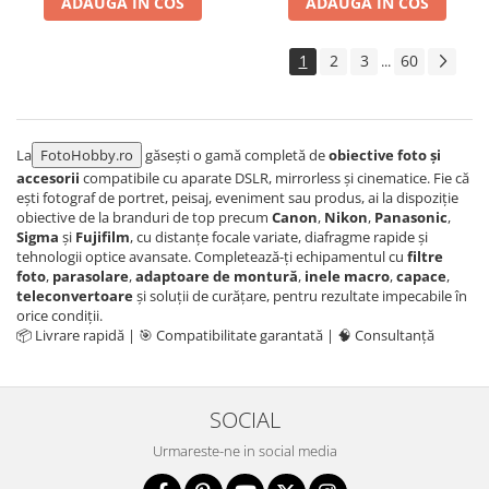
ADAUGA IN COS
ADAUGA IN COS
Aparate foto de colectie , cu vizare
laterala
1
2
3
60
...
Aparate foto de colectie TLR -
Biobiective
Aparate foto de colectie , Stereo
La
FotoHobby.ro
găsești o gamă completă de
obiective foto și
Aparate foto de colectie -
accesorii
compatibile cu aparate DSLR, mirrorless și cinematice. Fie că
Miniaturi
ești fotograf de portret, peisaj, eveniment sau produs, ai la dispoziție
obiective de la branduri de top precum
Canon
,
Nikon
,
Panasonic
,
Accesorii pt. aparate foto de
Sigma
și
Fujifilm
, cu distanțe focale variate, diafragme rapide și
colectie
tehnologii optice avansate. Completează-ți echipamentul cu
filtre
Aparate de colectie de tip Box-
foto
,
parasolare
,
adaptoare de montură
,
inele macro
,
capace
,
Camera
teleconvertoare
și soluții de curățare, pentru rezultate impecabile în
orice condiții.
Reviste, carti si software
📦 Livrare rapidă | 🎯 Compatibilitate garantată | 🧠 Consultanță
Second Hand
Aparate foto SECOND HAND
SOCIAL
Aparate foto Mirrorless (SH)
Aparate foto DSLR (SH)
Urmareste-ne in social media
Aparate foto SLR (pe film) (SH)