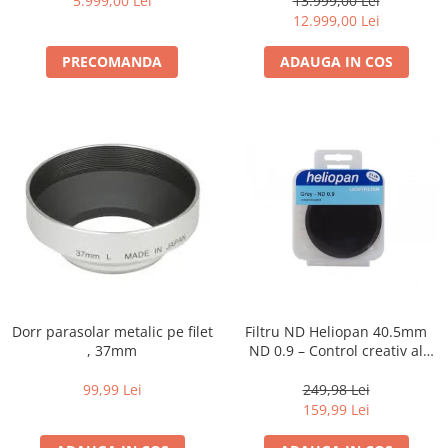
diapozitive 35mm color
5.999,00 Lei
13.999,00 Lei
12.999,00 Lei
diapozitive late 120mm color
PRECOMANDA
ADAUGA IN COS
negative 35mm alb-negru
negative 35mm color
negative late 120mm alb-negru
negative late 120mm color
Scanere Film
Binocluri, Lupe si Telescoape
Binocluri
Lunete
Accesorii pentru Lunete si
Telescoape
Dorr parasolar metalic pe filet
Filtru ND Heliopan 40.5mm
, 37mm
ND 0.9 – Control creativ al
Aparate de colectie
expunerii (-3EV)
Aparate foto de colectie reflex,
99,99 Lei
249,98 Lei
format 24x36mm
159,99 Lei
Aparate foto de colectie, cu burduf