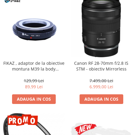
Genti foto
Genti Holster TopLoader
Genti, Troller Video
Rucsacuri Foto
Only One Shoulder - SlingShot
Tocuri si huse protectie aparate
Hamuri si Centuri foto
FIKAZ , adaptor de la obiective
Canon RF 28-70mm f/2.8 IS
montura M39 la body
STM - obiectiv Mirrorless
Curele Aparat - Umar
montura micro4/3
Genti Laptop si iPad
129,99 Lei
7.499,00 Lei
89,99 Lei
6.999,00 Lei
Hand Strap / Grip
Troller
ADAUGA IN COS
ADAUGA IN COS
Accesorii genti si trollere
Solid-State Drive (SSD)
Video / Camere si accesorii
Camere video profesionale