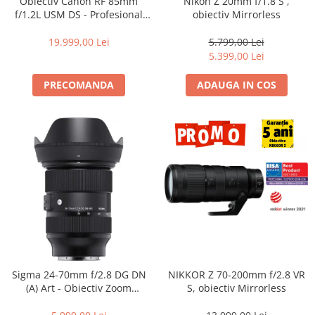
Obiectiv Canon RF 85mm
Nikon Z 20mm f/1.8 S ,
Becuri si lampa blitz studio
f/1.2L USM DS - Profesional
obiectiv Mirrorless
Portret, F1.2, Bokeh DS, Seria
Suruburi si piulite, adaptoare de
L
19.999,00 Lei
5.799,00 Lei
trecere
5.399,00 Lei
Calibrare expunere
PRECOMANDA
ADAUGA IN COS
Imprimante si Consumabile
Cartuse si cerneluri
Imprimante
Scannere Documente
Hartie foto
Filme foto si scanere film
Materiale foto alb-negru
Aparate foto unica folosinta
Filme instant FUJI INSTAX
Sigma 24-70mm f/2.8 DG DN
NIKKOR Z 70-200mm f/2.8 VR
Chimicale developare film alb-
(A) Art - Obiectiv Zoom
S, obiectiv Mirrorless
negru
Standard Premium pentru
Sony E