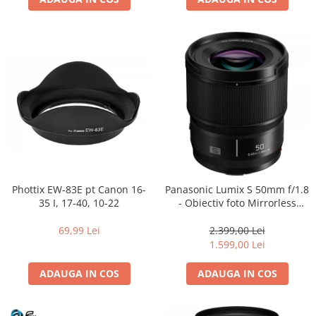
Adaptoare pentru convertoare sau
filtre
Alimentatoare 220V
Cabluri
Carcase de tip Cage, pentru
integrare in sisteme video
complexe
Curatare Senzor
Huse de ploaie
Microfoane / Reportofoane
Phottix EW-83E pt Canon 16-
Panasonic Lumix S 50mm f/1.8
Nivela patina
35 I, 17-40, 10-22
- Obiectiv foto Mirrorless
Montura L-Mount (white box)
Ocular
69,99 Lei
2.399,00 Lei
Transmitator de fisiere fara fir
1.599,00 Lei
Vizor
ADAUGA IN COS
ADAUGA IN COS
Accesorii diverse
Genti, Rucsacuri, Troller foto