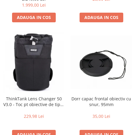
Carduri memorie, Cititoare
de zi cu zi
1.999,00 Lei
Carduri memorie
ADAUGA IN COS
ADAUGA IN COS
Cititoare carduri
Huse protectie card memorie
Grip-uri
Telecomenzi
LCD protectie
Recordere audio digitale
Acumulatori si baterii
Acumulatori Foto
Acumulatori AA/AAA (R6/R3)) si
incarcatoare
Dorr capac frontal obiectiv cu
ThinkTank Lens Changer 50
Baterii
snur, 95mm
V3.0 - Toc pt obiective de tipul
16-35mm f2.8 - Black
Incarcatoare acumulatori Foto-
35,00 Lei
229,98 Lei
Video
Huse protectie acumulatori foto
Tablete grafice
ADAUGA IN COS
ADAUGA IN COS