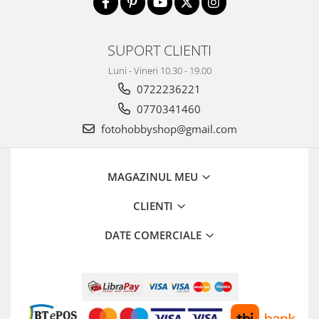
Aparate Foto Compacte (SH)
Obiective foto SECOND HAND
SUPORT CLIENTI
Obiective foto Mirrorless (SH)
Obiective foto DSLR (SH)
Luni - Vineri 10.30 - 19.00
Obiective foto SLR (pe film) (SH)
0722236221
Accesorii pentru obiective ,
0770341460
SECOND HAND
fotohobbyshop@gmail.com
Blitz-uri externe + accesorii ,
SECOND HAND
MAGAZINUL MEU
Blitz-uri studio , SECOND HAND
Imprimante SECOND HAND
CLIENTI
Video - Convertoare pe filet
DATE COMERCIALE
Acumulatori si incarcatoare S.H.
Adaptoare pentru compacte
Diverse S.H.
Genti, huse, curele