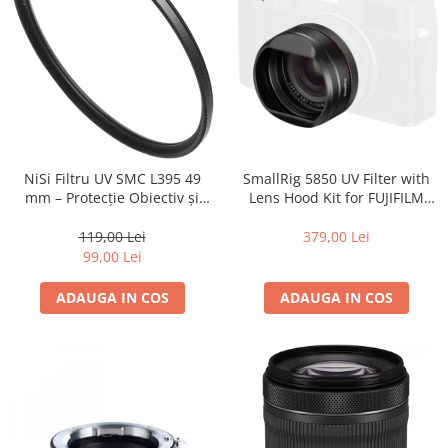
Camere Video Cinematice
Camere video de actiune
Accesorii camere video de actiune
Accesorii drone
Acumulatori camere video
Lampi video
SmallRig 5850 UV Filter with
NiSi Filtru UV SMC L395 49
Lens Hood Kit for FUJIFILM
mm – Protecție Obiectiv și
Stabilizatoare (Gimbal) / Steady
X100VI / X100V (Black)
Claritate Superioară
Cam
379,00 Lei
119,00 Lei
Huse Protectie / Ploaie camere
99,00 Lei
video
ADAUGA IN COS
ADAUGA IN COS
Accesorii diverse pt camere video
Camere Video Cinematice
Drone
Slider
Camere Video Compacte