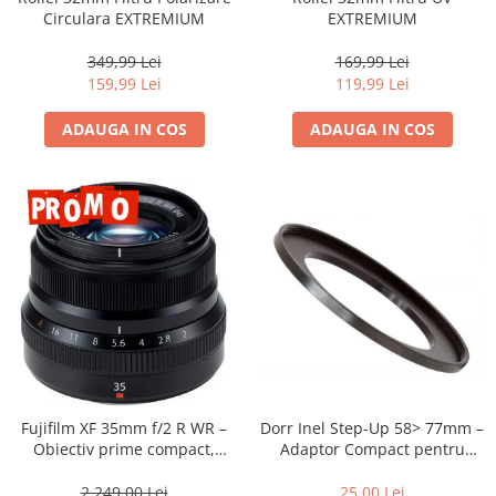
Compatibil Sony
Circulara EXTREMIUM
EXTREMIUM
Blitz-uri circulare (Macro)
349,99 Lei
169,99 Lei
Adaptoare stativ port umbrela si
159,99 Lei
119,99 Lei
blitz TTL
ADAUGA IN COS
ADAUGA IN COS
Comander TTL
Cabluri TTL
Cabluri si Patine Sincron
Alimentare auxiliara blitz
Protectie patina apa, ploaie
Bounce-uri, Softbox-uri
Ring-Flash Adaptor
Bracket-uri si suporti
Huse protectie blitz extern
Dorr Inel Step-Up 58> 77mm –
Fujifilm XF 35mm f/2 R WR –
Huse protectie filtre gel
Adaptor Compact pentru
Obiectiv prime compact,
Montarea Filtrelor
luminos și rezistent la
Accesorii Aparate Digitale
intemperii pentru fotografie
25,00 Lei
2.249,00 Lei