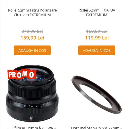
Nivela patina
Rollei 52mm Filtru Polarizare
Rollei 52mm Filtru UV
Circulara EXTREMIUM
EXTREMIUM
Ocular
Transmitator de fisiere fara fir
349,99 Lei
169,99 Lei
159,99 Lei
119,99 Lei
Vizor
Accesorii diverse
ADAUGA IN COS
ADAUGA IN COS
Fujifilm XF 35mm f/2 R WR –
Dorr Inel Step-Up 58> 77mm –