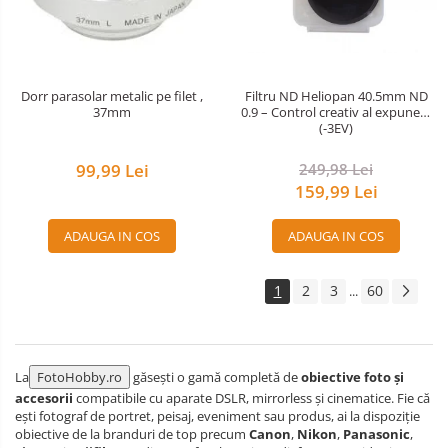
Dorr parasolar metalic pe filet ,
Filtru ND Heliopan 40.5mm ND
37mm
0.9 – Control creativ al expunerii
(-3EV)
99,99 Lei
249,98 Lei
159,99 Lei
ADAUGA IN COS
ADAUGA IN COS
1
2
3
60
...
La
FotoHobby.ro
găsești o gamă completă de
obiective foto și
accesorii
compatibile cu aparate DSLR, mirrorless și cinematice. Fie că
ești fotograf de portret, peisaj, eveniment sau produs, ai la dispoziție
obiective de la branduri de top precum
Canon
,
Nikon
,
Panasonic
,