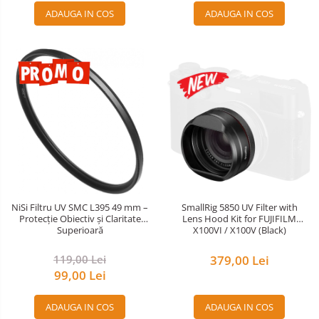
ADAUGA IN COS
ADAUGA IN COS
SmallRig 5850 UV Filter with
NiSi Filtru UV SMC L395 49 mm –
Lens Hood Kit for FUJIFILM
Protecție Obiectiv și Claritate
X100VI / X100V (Black)
Superioară
379,00 Lei
119,00 Lei
99,00 Lei
ADAUGA IN COS
ADAUGA IN COS