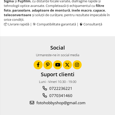
Sigma
și
Fujifilm
, cu distanțe focale variate, diafragme rapide și
tehnologii optice avansate. Completează-ți echipamentul cu
filtre
foto
,
parasolare
,
adaptoare de montură
,
inele macro
,
capace
,
teleconvertoare
și soluții de curățare, pentru rezultate impecabile în
orice condiții.
📦 Livrare rapidă | 🎯 Compatibilitate garantată | 🧠 Consultanță
Social
Urmareste-ne in social media
Suport clienti
Luni - Vineri 10.30 - 19.00
0722236221
0770341460
fotohobbyshop@gmail.com