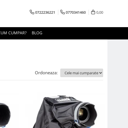
0722236221
0770341460
0,00
CUM CUMPAR?
BLOG
Ordoneaza: