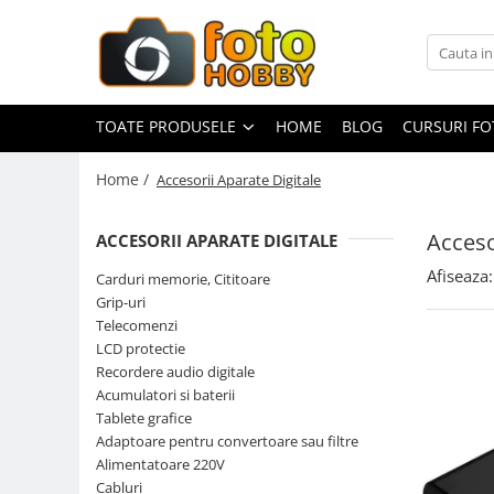
Toate Produsele
Aparate Foto
TOATE PRODUSELE
HOME
BLOG
CURSURI F
Aparate Foto Mirrorless
Home /
Accesorii Aparate Digitale
Aparate Foto DSLR
Aparate Foto Compacte
Acceso
ACCESORII APARATE DIGITALE
Aparate foto instant
Afiseaza:
Carduri memorie, Cititoare
Aparate foto pe film
Grip-uri
Cursuri foto
Telecomenzi
LCD protectie
Obiective foto si accesorii
Recordere audio digitale
Obiective Mirorless
Acumulatori si baterii
Obiective DSLR
Tablete grafice
Adaptoare pentru convertoare sau filtre
Huse si tocuri protectie obiective
Alimentatoare 220V
Obiective Cinematice
Cabluri