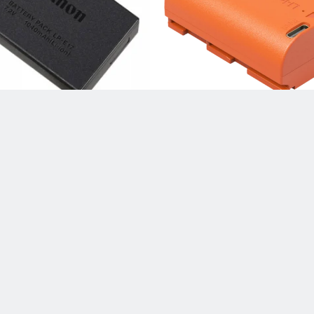
SmallRig 5407 Camera Batter
n LP-E17 - acumulator foto
Rechargeable Canon LP-E6P
ADAUGA IN COS
ADAUGA IN COS