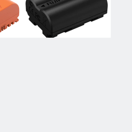
y USB-C
FUJIFILM NP-W235 Acumulator foto
 Orange
Lithium-Ion pentru FUJIFILM (7.2V,
2200mAh)
ADAUGA IN COS