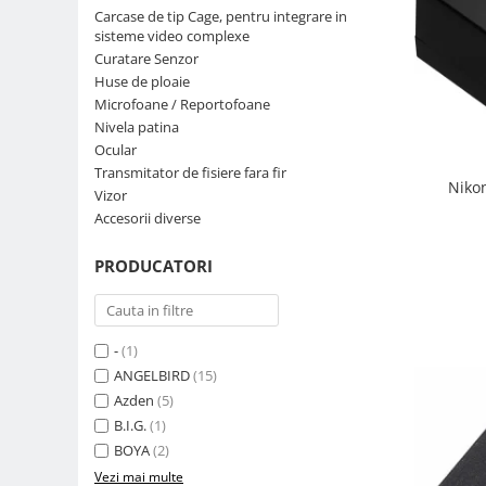
Carcase de tip Cage, pentru integrare in
Parasolare
sisteme video complexe
Teleconvertoare
Curatare Senzor
Huse de ploaie
Adaptoare montura / baioneta
Microfoane / Reportofoane
Capace obiectiv si camera
Nivela patina
Ocular
Inele Macro
Transmitator de fisiere fara fir
Niko
Filtre foto
Vizor
Accesorii diverse
Filtre Filet
Filtre tip Cokin
PRODUCATORI
Filtre White Balance
Accesorii filtre
Convertoare pe filet foto video
-
(1)
Inele reductii obiective
ANGELBIRD
(15)
Azden
(5)
Curatare si intretinere
B.I.G.
(1)
Blitz-uri externe
BOYA
(2)
Blitz-uri TTL - Dedicate
Vezi mai multe