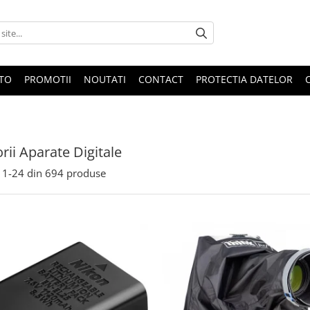
OTO
PROMOTII
NOUTATI
CONTACT
PROTECTIA DATELOR
rii Aparate Digitale
1-
24
din
694
produse