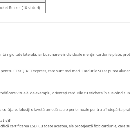
cket Rocket (10 sloturi)
ntă rigiditate laterală, iar buzunarele individuale mențin cardurile plate, p
te pentru CF/XQD/CFexpress, care sunt mai mari. Cardurile SD ar putea alu
odificare vizuală: de exemplu, orientați cardurile cu eticheta în sus când sunt
urățare, folosiți o lavetă umedă sau o perie moale pentru a îndepărta prafu
atic)?
fică certificarea ESD. Cu toate acestea, ele protejează fizic cardurile, care su