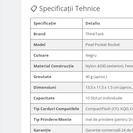
📋 Specificații Tehnice
Accesorii drone
Acumulatori camere video
Specificație
Detaliu
Lampi video
Brand
ThinkTank
Stabilizatoare (Gimbal) / Steady
Cam
Model
Pixel Pocket Rocket
Huse Protectie / Ploaie camere
video
Culoare
Negru
Accesorii diverse pt camere video
Material Construcție
Nylon 420D (exterior), Fere
Camere Video Cinematice
Greutate
40 g (aprox.)
Drone
Dimensiuni
13.5 x 11.5 x 1.5 cm (aprox.,
Slider
Capacitate
10 Sloturi individuale
Camere Video Compacte
Tip Carduri Compatibile
CompactFlash (CF), XQD, C
Trepiede si monopiede
Trepiede foto
Tip Prindere/Monte
Inel de prindere (pentru D-
Trepiede video
Garanție
Garanție comercială 24 de 