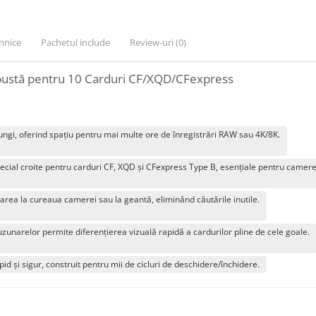
ehnice
Pachetul include
Review-uri
(0)
obustă pentru 10 Carduri CF/XQD/CFexpress
ungi, oferind spațiu pentru mai multe ore de înregistrări RAW sau 4K/8K.
cial croite pentru carduri CF, XQD și CFexpress Type B, esențiale pentru camere
area la cureaua camerei sau la geantă, eliminând căutările inutile.
zunarelor permite diferențierea vizuală rapidă a cardurilor pline de cele goale.
id și sigur, construit pentru mii de cicluri de deschidere/închidere.