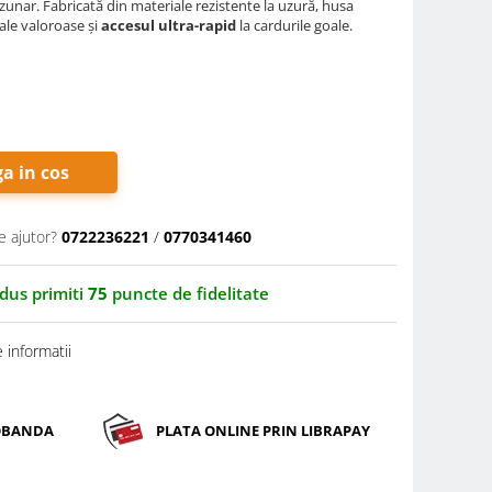
zunar. Fabricată din materiale rezistente la uzură, husa
ale valoroase și
accesul ultra-rapid
la cardurile goale.
a in cos
e ajutor?
0722236221
/
0770341460
odus primiti
75
puncte de fidelitate
 informatii
DOBANDA
PLATA ONLINE PRIN LIBRAPAY