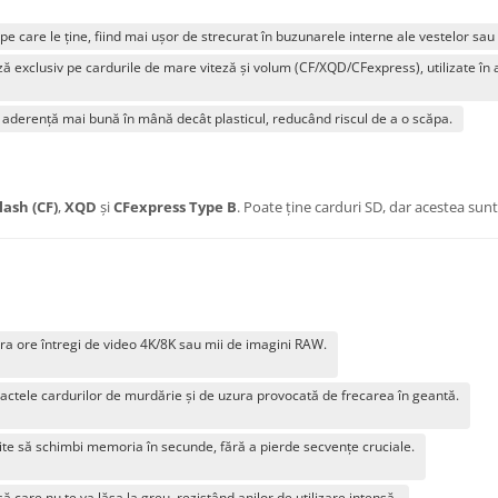
e care le ține, fiind mai ușor de strecurat în buzunarele interne ale vestelor sau 
 exclusiv pe cardurile de mare viteză și volum (CF/XQD/CFexpress), utilizate în 
 aderență mai bună în mână decât plasticul, reducând riscul de a o scăpa.
ash (CF)
,
XQD
și
CFexpress Type B
. Poate ține carduri SD, dar acestea sunt
tra ore întregi de video 4K/8K sau mii de imagini RAW.
actele cardurilor de murdărie și de uzura provocată de frecarea în geantă.
mite să schimbi memoria în secunde, fără a pierde secvențe cruciale.
 care nu te va lăsa la greu, rezistând anilor de utilizare intensă.