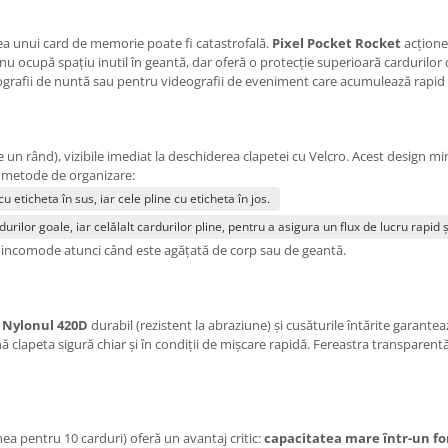
rea unui card de memorie poate fi catastrofală.
Pixel Pocket Rocket
acționea
i nu ocupă spațiu inutil în geantă, dar oferă o protecție superioară cardurilor
grafii de nuntă sau pentru videografii de eveniment care acumulează rapid o 
un rând), vizibile imediat la deschiderea clapetei cu Velcro. Acest design m
ă metode de organizare:
 eticheta în sus, iar cele pline cu eticheta în jos.
rilor goale, iar celălalt cardurilor pline, pentru a asigura un flux de lucru rapid ș
i incomode atunci când este agățată de corp sau de geantă.
:
Nylonul 420D
durabil (rezistent la abraziune) și cusăturile întărite garantea
ă clapeta sigură chiar și în condiții de mișcare rapidă. Fereastra transparentă
ea pentru 10 carduri) oferă un avantaj critic:
capacitatea mare într-un fo