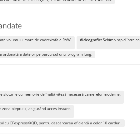
mandate
ață volumului mare de cadre/rafale RAW.
Videografie:
Schimb rapid între car
a ordonată a datelor pe parcursul unui program lung.
e sloturile cu memorie de înaltă viteză necesară camerelor moderne.
 zona pieptului, asigurând acces instant.
bil cu CFexpress/XQD, pentru descărcarea eficientă a celor 10 carduri.