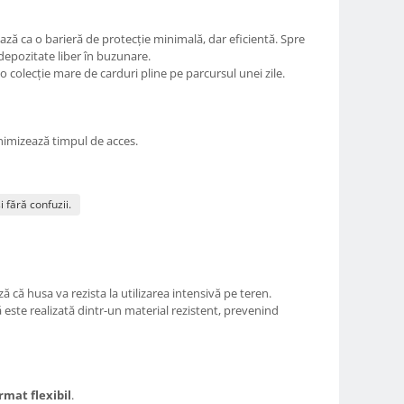
ză ca o barieră de protecție minimală, dar eficientă. Spre
 depozitate liber în buzunare.
colecție mare de carduri pline pe parcursul unei zile.
inimizează timpul de acces.
i fără confuzii.
ză că husa va rezista la utilizarea intensivă pe teren.
 este realizată dintr-un material rezistent, prevenind
rmat flexibil
.