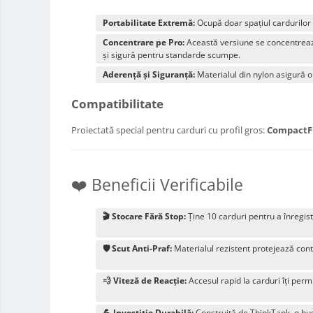
Alimentatoare 220V
Portabilitate Extremă:
Ocupă doar spațiul cardurilor p
Cabluri
Concentrare pe Pro:
Această versiune se concentrează
Carcase de tip Cage, pentru
și sigură pentru standarde scumpe.
integrare in sisteme video
Aderență și Siguranță:
Materialul din nylon asigură o
complexe
Curatare Senzor
Compatibilitate
Huse de ploaie
Proiectată special pentru carduri cu profil gros:
CompactFl
Microfoane / Reportofoane
Nivela patina
Ocular
❤️ Beneficii Verificabile
Transmitator de fisiere fara fir
🎬 Stocare Fără Stop:
Ține 10 carduri pentru a înregis
Vizor
Accesorii diverse
🛡️ Scut Anti-Praf:
Materialul rezistent protejează cont
Genti foto
💨 Viteză de Reacție:
Accesul rapid la carduri îți per
Genti Holster TopLoader
Genti, Troller Video
💪 Investiție Durabilă:
Construită de ThinkTank, o husă