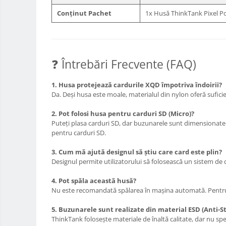
Trepied / Monopied Carbon
Conținut Pachet
1x Husă ThinkTank Pixel Po
Trepiede pentru compacte /
webcam-uri
Monopiede foto/video
❓ Întrebări Frecvente (FAQ)
Cap trepied si monopied
Carucioare trepied (Dolly)
1. Husa protejează cardurile XQD împotriva îndoirii?
Placute cap trepied
Da. Deși husa este moale, materialul din nylon oferă suficie
Huse trepied / stativ lumini
2. Pot folosi husa pentru carduri SD (Micro)?
Puteți plasa carduri SD, dar buzunarele sunt dimensiona
Sina Focus pentru Macro
pentru carduri SD.
Accesorii trepiede si monopiede
3. Cum mă ajută designul să știu care card este plin?
Selfie Stick
Designul permite utilizatorului să folosească un sistem de c
Studio/Lumini si accesorii
4. Pot spăla această husă?
Blitz-uri studio
Nu este recomandată spălarea în mașina automată. Pentru c
Blitz-uri mobile, cu acumulatori
5. Buzunarele sunt realizate din material ESD (Anti-St
Softbox-uri
ThinkTank folosește materiale de înaltă calitate, dar nu speci