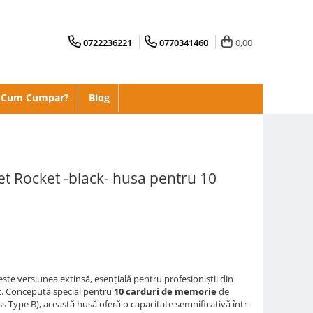
0722236221
0770341460
0,00
Cum Cumpar?
Blog
et Rocket -black- husa pentru 10
ste versiunea extinsă, esențială pentru profesioniștii din
t. Concepută special pentru
10 carduri de memorie
de
Type B), această husă oferă o capacitate semnificativă într-