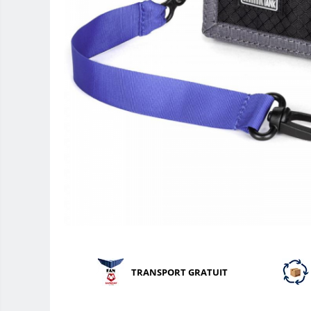
Teleconvertoare
Adaptoare montura / baioneta
Capace obiectiv si camera
Inele Macro
Filtre foto
Filtre Filet
Filtre tip Cokin
Filtre White Balance
Accesorii filtre
Convertoare pe filet foto video
Inele reductii obiective
Curatare si intretinere
Blitz-uri TTL - Dedicate
TRANSPORT GRATUIT
Compatibil Sony
Blitz-uri circulare (Macro)