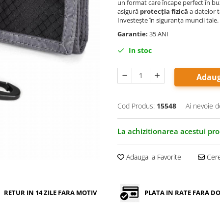
un format care încape perfect în bu
asigură
protecția fizică
a datelor t
Investește în siguranța muncii tale.
Garantie:
35 ANI
In stoc
Adaug
Cod Produs:
15548
Ai nevoie d
La achizitionarea acestui pr
Adauga la Favorite
Cere
RETUR IN 14 ZILE FARA MOTIV
PLATA IN RATE FARA 