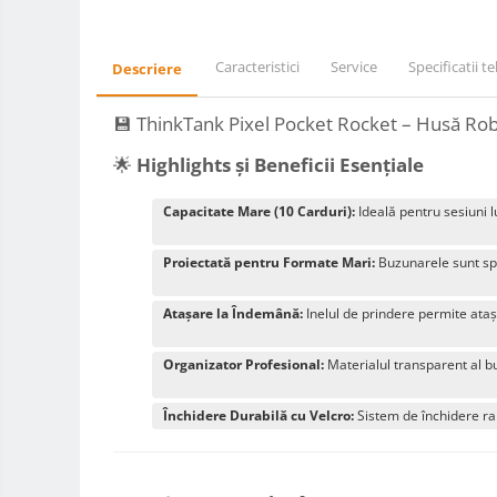
Adaptoare stativ port umbrela si
blitz TTL
Caracteristici
Service
Specificatii t
Descriere
Comander TTL
Cabluri TTL
💾 ThinkTank Pixel Pocket Rocket – Husă R
Cabluri si Patine Sincron
🌟
Highlights și Beneficii Esențiale
Alimentare auxiliara blitz
Capacitate Mare (10 Carduri):
Ideală pentru sesiuni l
Protectie patina apa, ploaie
Bounce-uri, Softbox-uri
Proiectată pentru Formate Mari:
Buzunarele sunt spe
Ring-Flash Adaptor
Atașare la Îndemână:
Inelul de prindere permite ataș
Bracket-uri si suporti
Huse protectie blitz extern
Organizator Profesional:
Materialul transparent al bu
Huse protectie filtre gel
Închidere Durabilă cu Velcro:
Sistem de închidere rap
Carduri memorie, Cititoare
Carduri memorie
Cititoare carduri