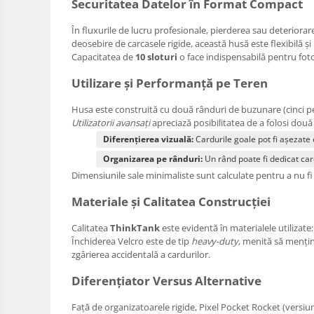
Securitatea Datelor în Format Compact
Huse protectie card memorie
În fluxurile de lucru profesionale, pierderea sau deteriora
Grip-uri
deosebire de carcasele rigide, această husă este flexibilă ș
Telecomenzi
Capacitatea de
10 sloturi
o face indispensabilă pentru foto
LCD protectie
Utilizare și Performanță pe Teren
Recordere audio digitale
Husa este construită cu două rânduri de buzunare (cinci pe 
Acumulatori si baterii
Utilizatorii avansați
apreciază posibilitatea de a folosi dou
Diferențierea vizuală:
Cardurile goale pot fi așezate cu
Acumulatori Foto
Organizarea pe rânduri:
Un rând poate fi dedicat cardu
Acumulatori AA/AAA (R6/R3)) si
Dimensiunile sale minimaliste sunt calculate pentru a nu f
incarcatoare
Baterii
Materiale și Calitatea Construcției
Incarcatoare acumulatori Foto-
Video
Calitatea
ThinkTank
este evidentă în materialele utilizate
Închiderea Velcro este de tip
heavy-duty
, menită să mențin
Huse protectie acumulatori foto
zgârierea accidentală a cardurilor.
Tablete grafice
Diferențiator Versus Alternative
Adaptoare pentru convertoare sau
filtre
Față de organizatoarele rigide, Pixel Pocket Rocket (versiun