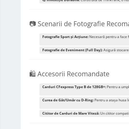
Rucsacuri Foto
Only One Shoulder - SlingShot
📷 Scenarii de Fotografie Reco
Tocuri si huse protectie aparate
Hamuri si Centuri foto
Fotografie Sport și Acțiune:
Necesară pentru a face f
Curele Aparat - Umar
Genti Laptop si iPad
Fotografie de Eveniment (Full Day):
Asigură stocare
Hand Strap / Grip
Troller
🛍️ Accesorii Recomandate
Accesorii genti si trollere
Solid-State Drive (SSD)
Carduri CFexpress Type B de 128GB+:
Pentru a umpl
Video / Camere si accesorii
Curea de Gât/Umăr cu D-Ring:
Pentru a atașa husa în
Camere video profesionale
Camere Video Cinematice
Cititor de Carduri de Mare Viteză:
Un cititor compati
Camere video de actiune
Accesorii camere video de actiune