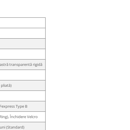
astră transparentă rigidă
 pliată)
Fexpress Type B
Ring), Închidere Velcro
luni (Standard)