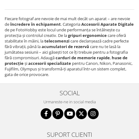
Fiecare fotograf are nevoie de mai mult decât un aparat – are nevoie
de
încredere în echipament
. Categoria
Accesorii Aparate Digitale
de pe FotoHobby este locul unde performanța se întâlnește cu
protecția și controlul creativ. De la
gripuri ergonomice
care oferă
stabilitate în mâini, la
telecomenzi
care declanșează cadre perfecte
fără vibrații, până la
acumulatori de rezervă
care nu te lasă la
jumătatea sesiunii – aici găsești tot ce îți trebuie pentru a fotografia
fără compromisuri. Adaugă
carduri de memorie rapide
,
huse de
protecție
și
accesorii specializate
pentru Canon, Nikon, Panasonic,
Fujifilm, Olympus și transformă-ți aparatul într-un sistem complet,
gata de orice provocare.
SOCIAL
Urmareste-ne in social media
SUPORT CLIENTI