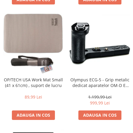
OP/TECH USA Work Mat Small
Olympus ECG-5 - Grip metalic
(41 x 61cm) , suport de lucru
dedicat aparatelor OM-D E-
M5 Mark III, OM-5
89,99 Lei
1.199,99 Lei
999,99 Lei
ADAUGA IN COS
ADAUGA IN COS