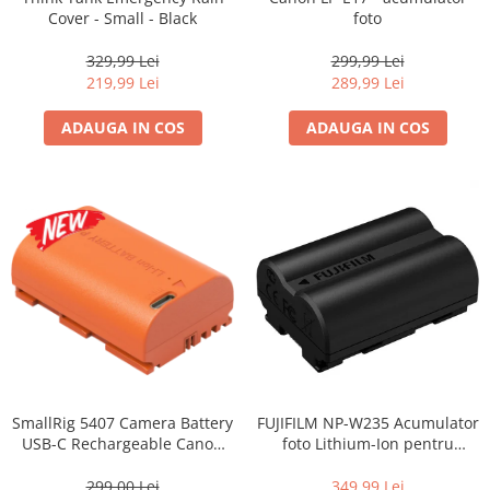
Vizor
Cover - Small - Black
foto
Accesorii diverse
329,99 Lei
299,99 Lei
219,99 Lei
289,99 Lei
ADAUGA IN COS
ADAUGA IN COS
SmallRig 5407 Camera Battery
FUJIFILM NP-W235 Acumulator
USB-C Rechargeable Canon
foto Lithium-Ion pentru
LP-E6P Orange
FUJIFILM (7.2V, 2200mAh)
299,00 Lei
349,99 Lei