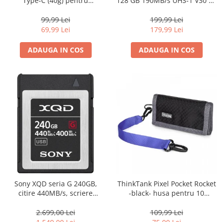
Type-C (40g) pentru
128 GB 190MB/s UHS-1 V30 A2
Acumulator VB18 (V850/V860II)
(SDSQXAA-128G-GN6MA)
– Portabil și Rapid (3h)
99,99 Lei
199,99 Lei
69,99 Lei
179,99 Lei
ADAUGA IN COS
ADAUGA IN COS
Sony XQD seria G 240GB,
ThinkTank Pixel Pocket Rocket
citire 440MB/s, scriere
-black- husa pentru 10
400MB/s
carduri CF sau XQD
2.699,00 Lei
109,99 Lei