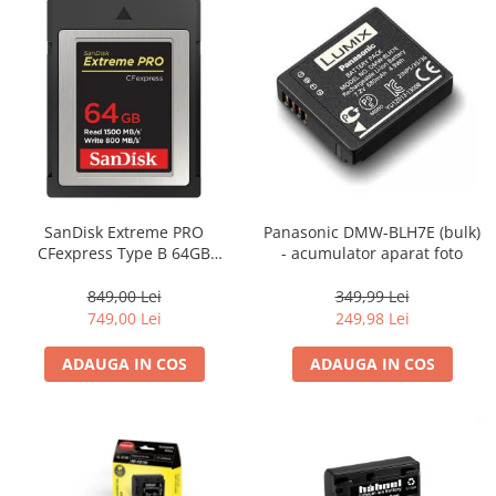
SanDisk Extreme PRO
Panasonic DMW-BLH7E (bulk)
CFexpress Type B 64GB
- acumulator aparat foto
(SDCFE-064G-GN4NN)
849,00 Lei
349,99 Lei
749,00 Lei
249,98 Lei
ADAUGA IN COS
ADAUGA IN COS