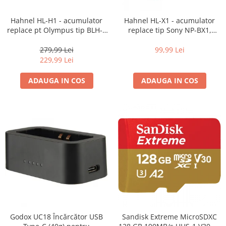
Hahnel HL-H1 - acumulator
Hahnel HL-X1 - acumulator
replace pt Olympus tip BLH-1
replace tip Sony NP-BX1,
1650mAh
1170mAh
279,99 Lei
99,99 Lei
229,99 Lei
ADAUGA IN COS
ADAUGA IN COS
Godox UC18 Încărcător USB
Sandisk Extreme MicroSDXC