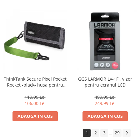
ThinkTank Secure Pixel Pocket
GGS LARMOR LV-1F , vizor
Rocket -black- husa pentru
pentru ecranul LCD
carduri
119,99 Lei
499,99 Lei
106,00 Lei
249,99 Lei
ADAUGA IN COS
ADAUGA IN COS
1
2
3
29
...