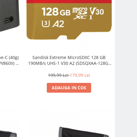
e-C (40g)
Sandisk Extreme MicroSDXC 128 GB
V860II) –
190MB/s UHS-1 V30 A2 (SDSQXAA-128G-
GN6MA)
199,99 Lei
179,99 Lei
ADAUGA IN COS