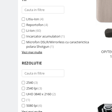
Carduri memorie, Cititoare
Carduri memorie
Cititoare carduri
LItiu-Ion
(4)
Huse protectie card memorie
Reportofon
(4)
Grip-uri
Li-Ion
(60)
Incarcator acumulatori
(1)
Telecomenzi
Microfon DSLR/Mirrorless cu caracterictica
LCD protectie
polara Shotgun
(1)
OP/TE
Vezi mai multe
Recordere audio digitale
1
Acumulatori si baterii
REZOLUTIE
Acumulatori Foto
Acumulatori AA/AAA (R6/R3)) si
incarcatoare
2540
(3)
Baterii
2540 lpi
(3)
Incarcatoare acumulatori Foto-
UHD 3840 x 2160
(2)
Video
(1)
Huse protectie acumulatori foto
5080 lpi
(6)
Tablete grafice
Vezi mai multe