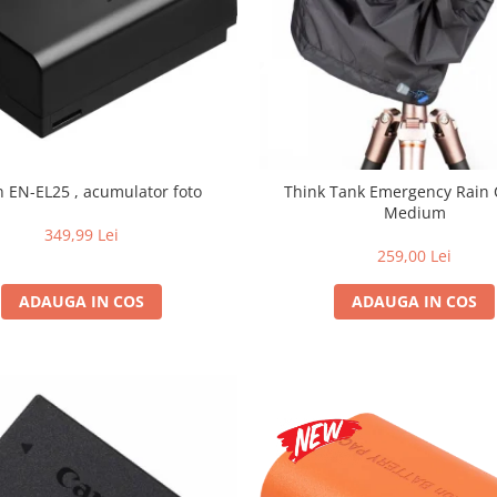
n EN-EL25 , acumulator foto
Think Tank Emergency Rain 
Medium
349,99 Lei
259,00 Lei
ADAUGA IN COS
ADAUGA IN COS