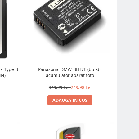
s Type B
Panasonic DMW-BLH7E (bulk) -
NN)
acumulator aparat foto
349,99 Lei
249,98 Lei
ADAUGA IN COS