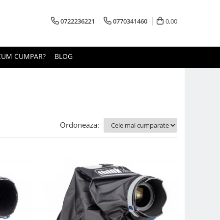
0722236221
0770341460
0,00
CUM CUMPAR?
BLOG
Ordoneaza: