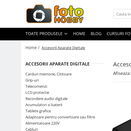
Toate Produsele
Aparate Foto
TOATE PRODUSELE
HOME
BLOG
CURSURI F
Aparate Foto Mirrorless
Home /
Accesorii Aparate Digitale
Aparate Foto DSLR
Aparate Foto Compacte
Acceso
ACCESORII APARATE DIGITALE
Aparate foto instant
Afiseaza:
Carduri memorie, Cititoare
Aparate foto pe film
Grip-uri
Cursuri foto
Telecomenzi
LCD protectie
Obiective foto si accesorii
Recordere audio digitale
Obiective Mirorless
Acumulatori si baterii
Obiective DSLR
Tablete grafice
Adaptoare pentru convertoare sau filtre
Huse si tocuri protectie obiective
Alimentatoare 220V
Obiective Cinematice
Cabluri