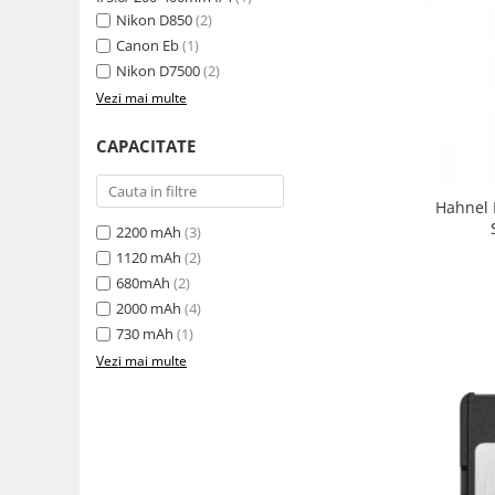
Nikon D850
(2)
Camere Video Cinematice
Canon Eb
(1)
Camere video de actiune
Nikon D7500
(2)
Accesorii camere video de actiune
Vezi mai multe
Accesorii drone
CAPACITATE
Acumulatori camere video
Lampi video
Hahnel 
Stabilizatoare (Gimbal) / Steady
2200 mAh
(3)
Cam
1120 mAh
(2)
Huse Protectie / Ploaie camere
680mAh
(2)
video
2000 mAh
(4)
730 mAh
(1)
Accesorii diverse pt camere video
Vezi mai multe
Camere Video Cinematice
Drone
Slider
Camere Video Compacte