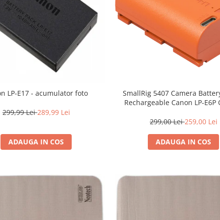
SmallRig 5407 Camera Batter
n LP-E17 - acumulator foto
Rechargeable Canon LP-E6P
299,99 Lei
289,99 Lei
299,00 Lei
259,00 Lei
ADAUGA IN COS
ADAUGA IN COS