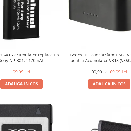
HL-X1 - acumulator replace tip
Godox UC18 Încărcător USB Typ
Sony NP-BX1, 1170mAh
pentru Acumulator VB18 (V850/
Portabil și Rapid (3h)
99,99 Lei
99,99 Lei
69,99 Lei
ADAUGA IN COS
ADAUGA IN COS