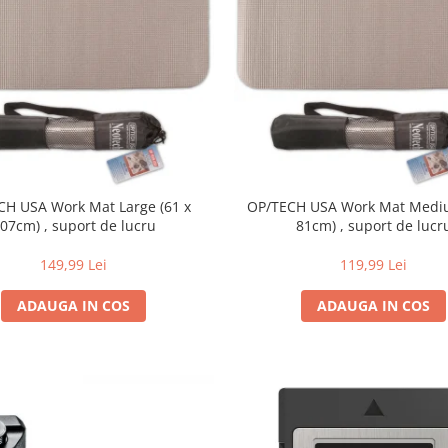
CH USA Work Mat Large (61 x
OP/TECH USA Work Mat Mediu
07cm) , suport de lucru
81cm) , suport de lucr
149,99 Lei
119,99 Lei
ADAUGA IN COS
ADAUGA IN COS