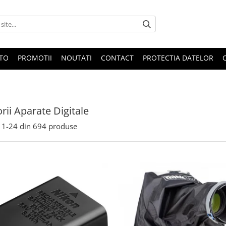
OTO
PROMOTII
NOUTATI
CONTACT
PROTECTIA DATELOR
rii Aparate Digitale
1-
24
din
694
produse