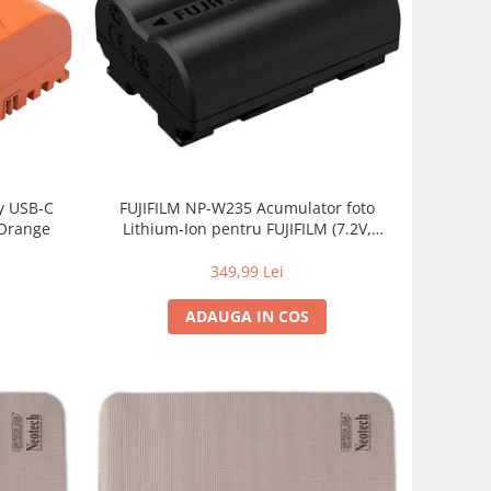
y USB-C
FUJIFILM NP-W235 Acumulator foto
 Orange
Lithium-Ion pentru FUJIFILM (7.2V,
2200mAh)
349,99 Lei
ADAUGA IN COS