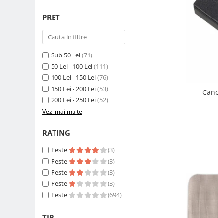
Compatibil Sony
PRET
Blitz-uri circulare (Macro)
Adaptoare stativ port umbrela si
blitz TTL
Sub 50 Lei
(71)
Comander TTL
50 Lei - 100 Lei
(111)
Cabluri TTL
100 Lei - 150 Lei
(76)
150 Lei - 200 Lei
(53)
Cabluri si Patine Sincron
Cano
200 Lei - 250 Lei
(52)
Alimentare auxiliara blitz
Vezi mai multe
Protectie patina apa, ploaie
RATING
Bounce-uri, Softbox-uri
Ring-Flash Adaptor
Peste
(3)
Peste
(3)
Bracket-uri si suporti
Peste
(3)
Huse protectie blitz extern
Peste
(3)
Huse protectie filtre gel
Peste
(694)
Accesorii Aparate Digitale
TIP