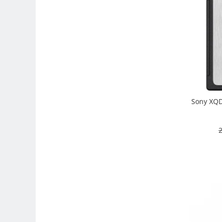
Trepiede si monopiede
Trepiede foto
Trepiede video
Trepied / Monopied Carbon
Trepiede pentru compacte /
webcam-uri
Monopiede foto/video
Sony XQD
Cap trepied si monopied
Carucioare trepied (Dolly)
2
Placute cap trepied
Huse trepied / stativ lumini
Sina Focus pentru Macro
Accesorii trepiede si monopiede
Selfie Stick
Studio/Lumini si accesorii