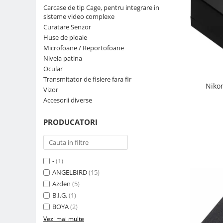
Carcase de tip Cage, pentru integrare in
Parasolare
sisteme video complexe
Teleconvertoare
Curatare Senzor
Huse de ploaie
Adaptoare montura / baioneta
Microfoane / Reportofoane
Capace obiectiv si camera
Nivela patina
Ocular
Inele Macro
Transmitator de fisiere fara fir
Niko
Filtre foto
Vizor
Accesorii diverse
Filtre Filet
Filtre tip Cokin
PRODUCATORI
Filtre White Balance
Accesorii filtre
Convertoare pe filet foto video
-
(1)
Inele reductii obiective
ANGELBIRD
(15)
Azden
(5)
Curatare si intretinere
B.I.G.
(1)
Blitz-uri externe
BOYA
(2)
Blitz-uri TTL - Dedicate
Vezi mai multe