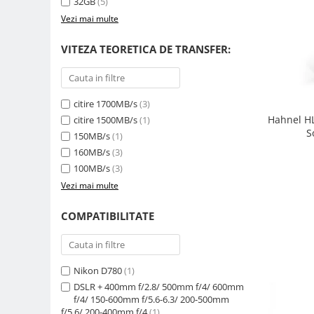
32GB
(5)
Genti foto
Vezi mai multe
Genti Holster TopLoader
VITEZA TEORETICA DE TRANSFER:
Genti, Troller Video
Rucsacuri Foto
Only One Shoulder - SlingShot
citire 1700MB/s
(3)
Hahnel HL
Tocuri si huse protectie aparate
citire 1500MB/s
(1)
S
150MB/s
(1)
Hamuri si Centuri foto
160MB/s
(3)
Curele Aparat - Umar
100MB/s
(3)
Genti Laptop si iPad
Vezi mai multe
Hand Strap / Grip
COMPATIBILITATE
Troller
Accesorii genti si trollere
Nikon D780
(1)
Solid-State Drive (SSD)
DSLR + 400mm f/2.8/ 500mm f/4/ 600mm
Video / Camere si accesorii
f/4/ 150-600mm f/5.6-6.3/ 200-500mm
Camere video profesionale
f/5.6/ 200-400mm f/4
(1)