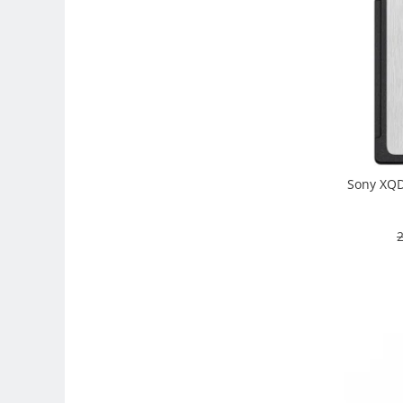
Trepiede si monopiede
Trepiede foto
Trepiede video
Trepied / Monopied Carbon
Trepiede pentru compacte /
webcam-uri
Monopiede foto/video
Sony XQD
Cap trepied si monopied
Carucioare trepied (Dolly)
2
Placute cap trepied
Huse trepied / stativ lumini
Sina Focus pentru Macro
Accesorii trepiede si monopiede
Selfie Stick
Studio/Lumini si accesorii