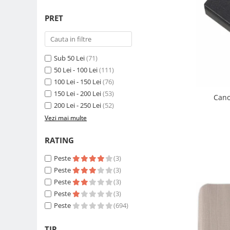
Compatibil Sony
PRET
Blitz-uri circulare (Macro)
Adaptoare stativ port umbrela si
blitz TTL
Sub 50 Lei
(71)
Comander TTL
50 Lei - 100 Lei
(111)
Cabluri TTL
100 Lei - 150 Lei
(76)
150 Lei - 200 Lei
(53)
Cabluri si Patine Sincron
Cano
200 Lei - 250 Lei
(52)
Alimentare auxiliara blitz
Vezi mai multe
Protectie patina apa, ploaie
RATING
Bounce-uri, Softbox-uri
Ring-Flash Adaptor
Peste
(3)
Peste
(3)
Bracket-uri si suporti
Peste
(3)
Huse protectie blitz extern
Peste
(3)
Huse protectie filtre gel
Peste
(694)
Accesorii Aparate Digitale
TIP