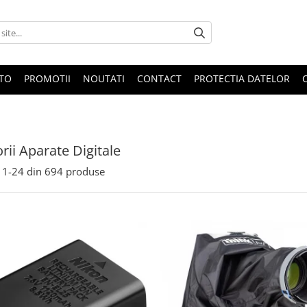
OTO
PROMOTII
NOUTATI
CONTACT
PROTECTIA DATELOR
rii Aparate Digitale
1-
24
din
694
produse