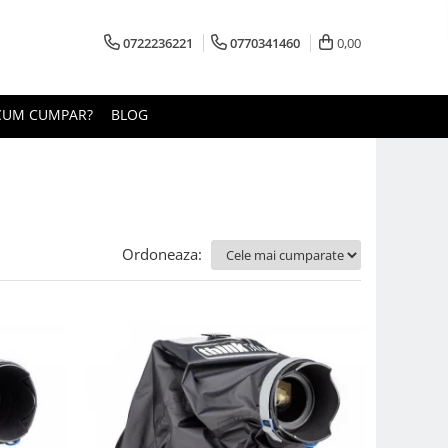
0722236221
0770341460
0,00
CUM CUMPAR?
BLOG
Ordoneaza: