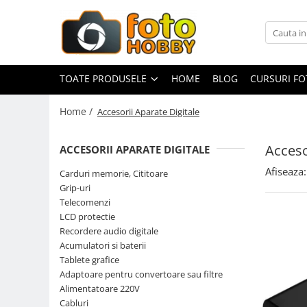
Toate Produsele
Aparate Foto
TOATE PRODUSELE
HOME
BLOG
CURSURI F
Aparate Foto Mirrorless
Home /
Accesorii Aparate Digitale
Aparate Foto DSLR
Aparate Foto Compacte
Acceso
ACCESORII APARATE DIGITALE
Aparate foto instant
Afiseaza:
Carduri memorie, Cititoare
Aparate foto pe film
Grip-uri
Cursuri foto
Telecomenzi
LCD protectie
Obiective foto si accesorii
Recordere audio digitale
Obiective Mirorless
Acumulatori si baterii
Obiective DSLR
Tablete grafice
Adaptoare pentru convertoare sau filtre
Huse si tocuri protectie obiective
Alimentatoare 220V
Obiective Cinematice
Cabluri