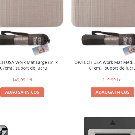
CH USA Work Mat Large (61 x
OP/TECH USA Work Mat Mediu
07cm) , suport de lucru
81cm) , suport de lucr
149,99 Lei
119,99 Lei
ADAUGA IN COS
ADAUGA IN COS