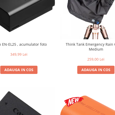
n EN-EL25 , acumulator foto
Think Tank Emergency Rain 
Medium
349,99 Lei
259,00 Lei
ADAUGA IN COS
ADAUGA IN COS