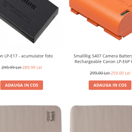
SmallRig 5407 Camera Batter
n LP-E17 - acumulator foto
Rechargeable Canon LP-E6P
299,99 Lei
289,99 Lei
299,00 Lei
259,00 Lei
ADAUGA IN COS
ADAUGA IN COS