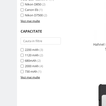
Nikon D850
(2)
Camere Video Cinematice
Canon Eb
(1)
Camere video de actiune
Nikon D7500
(2)
Accesorii camere video de actiune
Vezi mai multe
Accesorii drone
CAPACITATE
Acumulatori camere video
Lampi video
Hahnel 
Stabilizatoare (Gimbal) / Steady
2200 mAh
(3)
Cam
1120 mAh
(2)
Huse Protectie / Ploaie camere
680mAh
(2)
video
2000 mAh
(4)
730 mAh
(1)
Accesorii diverse pt camere video
Vezi mai multe
Camere Video Cinematice
Drone
Slider
Camere Video Compacte