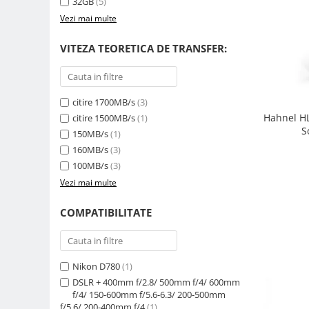
32GB
(5)
Genti foto
Vezi mai multe
Genti Holster TopLoader
VITEZA TEORETICA DE TRANSFER:
Genti, Troller Video
Rucsacuri Foto
Only One Shoulder - SlingShot
citire 1700MB/s
(3)
Hahnel HL
Tocuri si huse protectie aparate
citire 1500MB/s
(1)
S
150MB/s
(1)
Hamuri si Centuri foto
160MB/s
(3)
Curele Aparat - Umar
100MB/s
(3)
Genti Laptop si iPad
Vezi mai multe
Hand Strap / Grip
COMPATIBILITATE
Troller
Accesorii genti si trollere
Nikon D780
(1)
Solid-State Drive (SSD)
DSLR + 400mm f/2.8/ 500mm f/4/ 600mm
Video / Camere si accesorii
f/4/ 150-600mm f/5.6-6.3/ 200-500mm
Camere video profesionale
f/5.6/ 200-400mm f/4
(1)