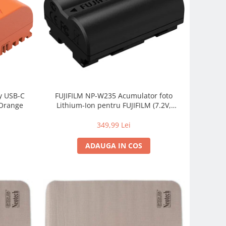
y USB-C
FUJIFILM NP-W235 Acumulator foto
 Orange
Lithium-Ion pentru FUJIFILM (7.2V,
2200mAh)
349,99 Lei
ADAUGA IN COS