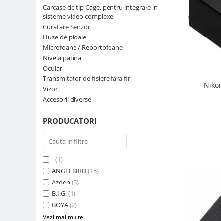
Carcase de tip Cage, pentru integrare in
Parasolare
sisteme video complexe
Teleconvertoare
Curatare Senzor
Huse de ploaie
Adaptoare montura / baioneta
Microfoane / Reportofoane
Capace obiectiv si camera
Nivela patina
Ocular
Inele Macro
Transmitator de fisiere fara fir
Niko
Filtre foto
Vizor
Accesorii diverse
Filtre Filet
Filtre tip Cokin
PRODUCATORI
Filtre White Balance
Accesorii filtre
Convertoare pe filet foto video
-
(1)
Inele reductii obiective
ANGELBIRD
(15)
Azden
(5)
Curatare si intretinere
B.I.G.
(1)
Blitz-uri externe
BOYA
(2)
Blitz-uri TTL - Dedicate
Vezi mai multe