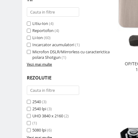
Carduri memorie, Cititoare
Carduri memorie
Cititoare carduri
LItiu-Ion
(4)
Huse protectie card memorie
Reportofon
(4)
Grip-uri
Li-Ion
(60)
Incarcator acumulatori
(1)
Telecomenzi
Microfon DSLR/Mirrorless cu caracterictica
LCD protectie
polara Shotgun
(1)
OP/TE
Vezi mai multe
Recordere audio digitale
1
Acumulatori si baterii
REZOLUTIE
Acumulatori Foto
Acumulatori AA/AAA (R6/R3)) si
incarcatoare
2540
(3)
Baterii
2540 lpi
(3)
Incarcatoare acumulatori Foto-
UHD 3840 x 2160
(2)
Video
(1)
Huse protectie acumulatori foto
5080 lpi
(6)
Tablete grafice
Vezi mai multe