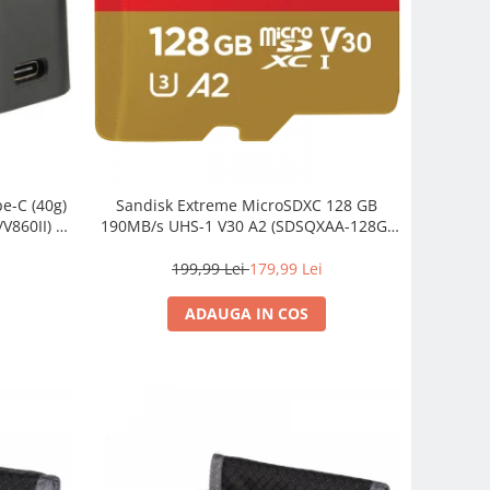
e-C (40g)
Sandisk Extreme MicroSDXC 128 GB
V860II) –
190MB/s UHS-1 V30 A2 (SDSQXAA-128G-
GN6MA)
199,99 Lei
179,99 Lei
ADAUGA IN COS