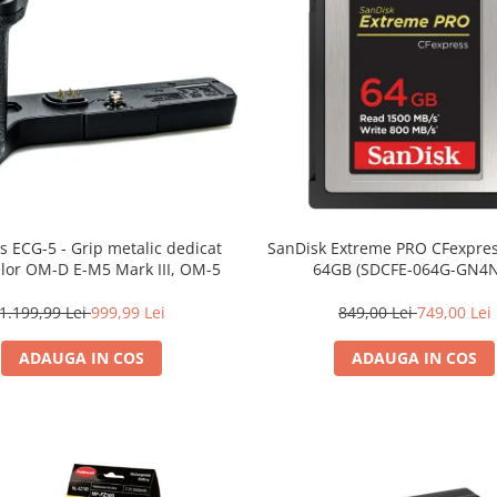
 ECG-5 - Grip metalic dedicat
SanDisk Extreme PRO CFexpres
lor OM-D E-M5 Mark III, OM-5
64GB (SDCFE-064G-GN4
1.199,99 Lei
999,99 Lei
849,00 Lei
749,00 Lei
ADAUGA IN COS
ADAUGA IN COS