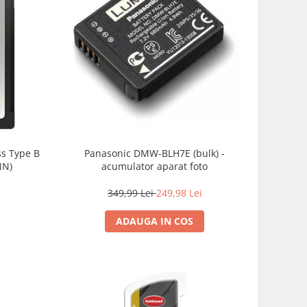
s Type B
Panasonic DMW-BLH7E (bulk) -
NN)
acumulator aparat foto
349,99 Lei
249,98 Lei
ADAUGA IN COS