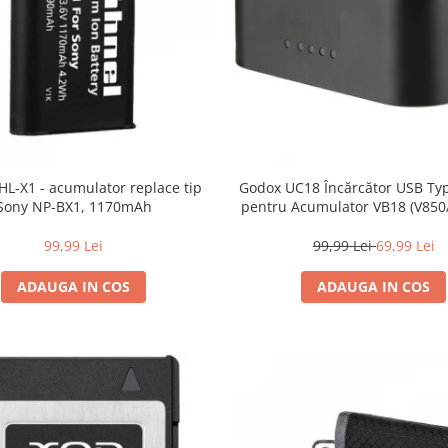
HL-X1 - acumulator replace tip
Godox UC18 Încărcător USB Typ
Sony NP-BX1, 1170mAh
pentru Acumulator VB18 (V850/
Portabil și Rapid (3h)
99,99 Lei
99,99 Lei
69,99 Lei
ADAUGA IN COS
ADAUGA IN COS