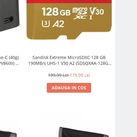
e-C (40g)
Sandisk Extreme MicroSDXC 128 GB
V860II) –
190MB/s UHS-1 V30 A2 (SDSQXAA-128G-
GN6MA)
199,99 Lei
179,99 Lei
ADAUGA IN COS