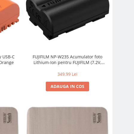
y USB-C
FUJIFILM NP-W235 Acumulator foto
 Orange
Lithium-Ion pentru FUJIFILM (7.2V,
2200mAh)
349,99 Lei
ADAUGA IN COS