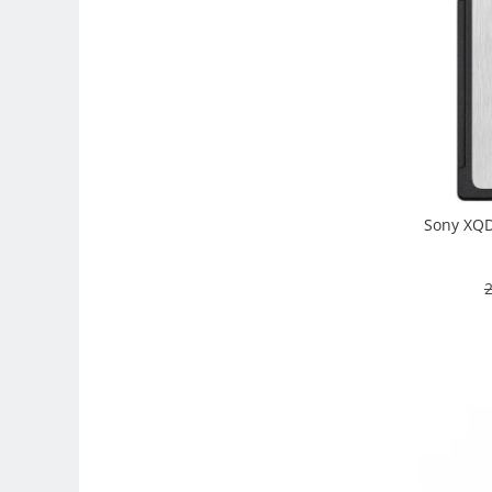
Trepiede si monopiede
Trepiede foto
Trepiede video
Trepied / Monopied Carbon
Trepiede pentru compacte /
webcam-uri
Monopiede foto/video
Sony XQD
Cap trepied si monopied
Carucioare trepied (Dolly)
2
Placute cap trepied
Huse trepied / stativ lumini
Sina Focus pentru Macro
Accesorii trepiede si monopiede
Selfie Stick
Studio/Lumini si accesorii