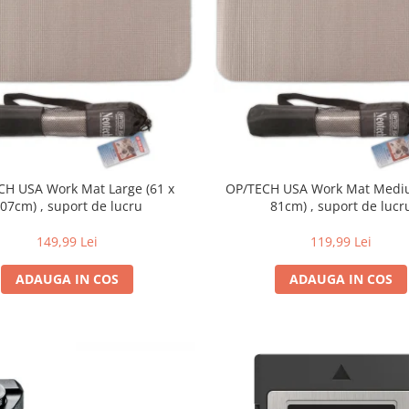
CH USA Work Mat Large (61 x
OP/TECH USA Work Mat Mediu
07cm) , suport de lucru
81cm) , suport de lucr
149,99 Lei
119,99 Lei
ADAUGA IN COS
ADAUGA IN COS