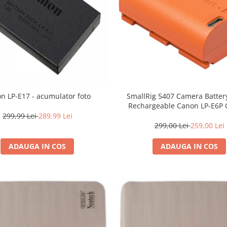
SmallRig 5407 Camera Batter
n LP-E17 - acumulator foto
Rechargeable Canon LP-E6P
299,99 Lei
289,99 Lei
299,00 Lei
259,00 Lei
ADAUGA IN COS
ADAUGA IN COS