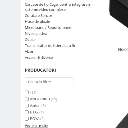
Carcase de tip Cage, pentru integrare in
Parasolare
sisteme video complexe
Teleconvertoare
Curatare Senzor
Huse de ploaie
Adaptoare montura / baioneta
Microfoane / Reportofoane
Capace obiectiv si camera
Nivela patina
Ocular
Inele Macro
Transmitator de fisiere fara fir
Niko
Filtre foto
Vizor
Accesorii diverse
Filtre Filet
Filtre tip Cokin
PRODUCATORI
Filtre White Balance
Accesorii filtre
Convertoare pe filet foto video
-
(1)
Inele reductii obiective
ANGELBIRD
(15)
Azden
(5)
Curatare si intretinere
B.I.G.
(1)
Blitz-uri externe
BOYA
(2)
Blitz-uri TTL - Dedicate
Vezi mai multe