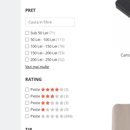
Compatibil Sony
PRET
Blitz-uri circulare (Macro)
Adaptoare stativ port umbrela si
blitz TTL
Sub 50 Lei
(71)
Comander TTL
50 Lei - 100 Lei
(111)
Cabluri TTL
100 Lei - 150 Lei
(76)
150 Lei - 200 Lei
(53)
Cabluri si Patine Sincron
Cano
200 Lei - 250 Lei
(52)
Alimentare auxiliara blitz
Vezi mai multe
Protectie patina apa, ploaie
RATING
Bounce-uri, Softbox-uri
Ring-Flash Adaptor
Peste
(3)
Peste
(3)
Bracket-uri si suporti
Peste
(3)
Huse protectie blitz extern
Peste
(3)
Huse protectie filtre gel
Peste
(694)
Accesorii Aparate Digitale
TIP