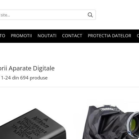
OTO
PROMOTII
NOUTATI
CONTACT
PROTECTIA DATELOR
rii Aparate Digitale
1-
24
din
694
produse