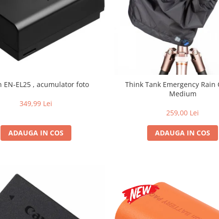
n EN-EL25 , acumulator foto
Think Tank Emergency Rain 
Medium
349,99 Lei
259,00 Lei
ADAUGA IN COS
ADAUGA IN COS