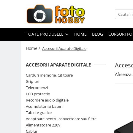
Toate Produsele
Aparate Foto
TOATE PRODUSELE
HOME
BLOG
CURSURI F
Aparate Foto Mirrorless
Home /
Accesorii Aparate Digitale
Aparate Foto DSLR
Aparate Foto Compacte
Acceso
ACCESORII APARATE DIGITALE
Aparate foto instant
Afiseaza:
Carduri memorie, Cititoare
Aparate foto pe film
Grip-uri
Cursuri foto
Telecomenzi
LCD protectie
Obiective foto si accesorii
Recordere audio digitale
Obiective Mirorless
Acumulatori si baterii
Obiective DSLR
Tablete grafice
Adaptoare pentru convertoare sau filtre
Huse si tocuri protectie obiective
Alimentatoare 220V
Obiective Cinematice
Cabluri