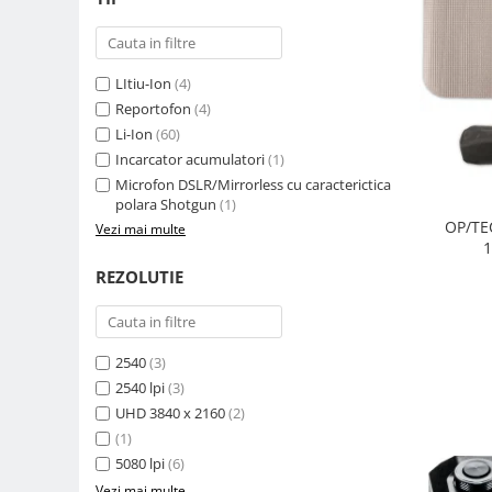
Carduri memorie, Cititoare
Carduri memorie
Cititoare carduri
LItiu-Ion
(4)
Huse protectie card memorie
Reportofon
(4)
Grip-uri
Li-Ion
(60)
Incarcator acumulatori
(1)
Telecomenzi
Microfon DSLR/Mirrorless cu caracterictica
LCD protectie
polara Shotgun
(1)
OP/TE
Vezi mai multe
Recordere audio digitale
1
Acumulatori si baterii
REZOLUTIE
Acumulatori Foto
Acumulatori AA/AAA (R6/R3)) si
incarcatoare
2540
(3)
Baterii
2540 lpi
(3)
Incarcatoare acumulatori Foto-
UHD 3840 x 2160
(2)
Video
(1)
Huse protectie acumulatori foto
5080 lpi
(6)
Tablete grafice
Vezi mai multe