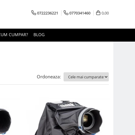
0722236221
0770341460
0,00
CUM CUMPAR?
BLOG
Ordoneaza: