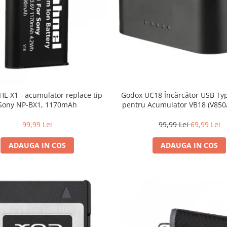
HL-X1 - acumulator replace tip
Godox UC18 Încărcător USB Typ
Sony NP-BX1, 1170mAh
pentru Acumulator VB18 (V850/
Portabil și Rapid (3h)
99,99 Lei
99,99 Lei
69,99 Lei
ADAUGA IN COS
ADAUGA IN COS