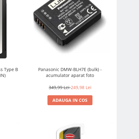
s Type B
Panasonic DMW-BLH7E (bulk) -
NN)
acumulator aparat foto
349,99 Lei
249,98 Lei
ADAUGA IN COS