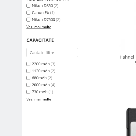
Nikon D850
(2)
Camere Video Cinematice
Canon Eb
(1)
Camere video de actiune
Nikon D7500
(2)
Accesorii camere video de actiune
Vezi mai multe
Accesorii drone
CAPACITATE
Acumulatori camere video
Lampi video
Hahnel 
Stabilizatoare (Gimbal) / Steady
2200 mAh
(3)
Cam
1120 mAh
(2)
Huse Protectie / Ploaie camere
680mAh
(2)
video
2000 mAh
(4)
730 mAh
(1)
Accesorii diverse pt camere video
Vezi mai multe
Camere Video Cinematice
Drone
Slider
Camere Video Compacte