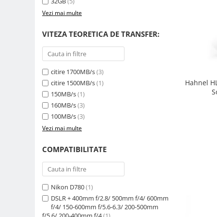
32GB
(5)
Genti foto
Vezi mai multe
Genti Holster TopLoader
VITEZA TEORETICA DE TRANSFER:
Genti, Troller Video
Rucsacuri Foto
Only One Shoulder - SlingShot
citire 1700MB/s
(3)
Hahnel HL
Tocuri si huse protectie aparate
citire 1500MB/s
(1)
S
150MB/s
(1)
Hamuri si Centuri foto
160MB/s
(3)
Curele Aparat - Umar
100MB/s
(3)
Genti Laptop si iPad
Vezi mai multe
Hand Strap / Grip
COMPATIBILITATE
Troller
Accesorii genti si trollere
Nikon D780
(1)
Solid-State Drive (SSD)
DSLR + 400mm f/2.8/ 500mm f/4/ 600mm
Video / Camere si accesorii
f/4/ 150-600mm f/5.6-6.3/ 200-500mm
Camere video profesionale
f/5.6/ 200-400mm f/4
(1)