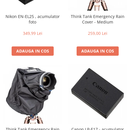
Parasolare
Teleconvertoare
Nikon EN-EL25 , acumulator
Think Tank Emergency Rain
foto
Cover - Medium
Adaptoare montura / baioneta
Capace obiectiv si camera
349,99 Lei
259,00 Lei
Inele Macro
ADAUGA IN COS
ADAUGA IN COS
Filtre foto
Filtre Filet
Filtre tip Cokin
Filtre White Balance
Accesorii filtre
Convertoare pe filet foto video
Inele reductii obiective
Curatare si intretinere
Blitz-uri externe
Blitz-uri TTL - Dedicate
Think Tank Emergency Rain
Canon LP-E17 - acumulator