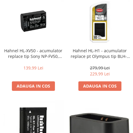
Trepiede si monopiede
Trepiede foto
Trepiede video
Trepied / Monopied Carbon
Trepiede pentru compacte /
webcam-uri
Hahnel HL-XV50 - acumulator
Hahnel HL-H1 - acumulator
Monopiede foto/video
replace tip Sony NP-FV50,
replace pt Olympus tip BLH-1
730mAh
1650mAh
Cap trepied si monopied
139,99 Lei
279,99 Lei
Carucioare trepied (Dolly)
229,99 Lei
Placute cap trepied
ADAUGA IN COS
ADAUGA IN COS
Huse trepied / stativ lumini
Sina Focus pentru Macro
Accesorii trepiede si monopiede
Selfie Stick
Studio/Lumini si accesorii