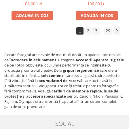
106,00 Lei
106,00 Lei
Aparate foto de colectie , cu vizare
laterala
ADAUGA IN COS
ADAUGA IN COS
Aparate foto de colectie TLR -
Biobiective
1
2
3
29
...
Aparate foto de colectie , Stereo
Aparate foto de colectie -
Miniaturi
Fiecare fotograf are nevoie de mai mult decât un aparat – are nevoie
Accesorii pt. aparate foto de
de
încredere în echipament
. Categoria
Accesorii Aparate Digitale
colectie
de pe FotoHobby este locul unde performanța se întâlnește cu
protecția și controlul creativ. De la
gripuri ergonomice
care oferă
Aparate de colectie de tip Box-
stabilitate în mâini, la
telecomenzi
care declanșează cadre perfecte
Camera
fără vibrații, până la
acumulatori de rezervă
care nu te lasă la
jumătatea sesiunii – aici găsești tot ce îți trebuie pentru a fotografia
Reviste, carti si software
fără compromisuri. Adaugă
carduri de memorie rapide
,
huse de
Second Hand
protecție
și
accesorii specializate
pentru Canon, Nikon, Panasonic,
Fujifilm, Olympus și transformă-ți aparatul într-un sistem complet,
Aparate foto SECOND HAND
gata de orice provocare.
Aparate foto Mirrorless (SH)
Aparate foto DSLR (SH)
SOCIAL
Aparate foto SLR (pe film) (SH)