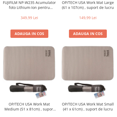
FUJIFILM NP-W235 Acumulator
OP/TECH USA Work Mat Large
Adaptoare pentru convertoare sau
foto Lithium-Ion pentru
(61 x 107cm) , suport de lucru
filtre
FUJIFILM (7.2V, 2200mAh)
349,99 Lei
149,99 Lei
Alimentatoare 220V
Cabluri
ADAUGA IN COS
ADAUGA IN COS
Carcase de tip Cage, pentru
integrare in sisteme video
complexe
Curatare Senzor
Huse de ploaie
Microfoane / Reportofoane
Nivela patina
Ocular
Transmitator de fisiere fara fir
Vizor
OP/TECH USA Work Mat
OP/TECH USA Work Mat Small
Accesorii diverse
Medium (51 x 81cm) , suport
(41 x 61cm) , suport de lucru
de lucru
Genti, Rucsacuri, Troller foto