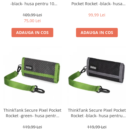
diapozitive 35mm color
-black- husa pentru 10
Pocket Rocket -black- husa
diapozitive late 120mm color
carduri CF sau XQD
pentru 4 carduri CF si 3 SD
109,99 Lei
99,99 Lei
negative 35mm alb-negru
75,00 Lei
negative 35mm color
ADAUGA IN COS
ADAUGA IN COS
negative late 120mm alb-negru
negative late 120mm color
Scanere Film
Binocluri, Lupe si Telescoape
Binocluri
Lunete
Accesorii pentru Lunete si
Telescoape
Aparate de colectie
Aparate foto de colectie reflex,
ThinkTank Secure Pixel Pocket
ThinkTank Secure Pixel Pocket
Rocket -green- husa pentru
Rocket -black- husa pentru
format 24x36mm
carduri
carduri
Aparate foto de colectie, cu burduf
119,99 Lei
119,99 Lei