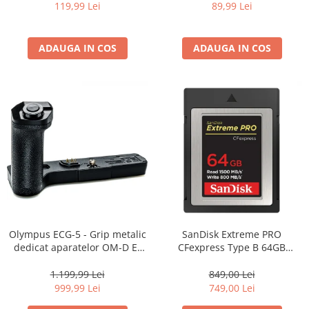
119,99 Lei
89,99 Lei
Genti foto
Genti Holster TopLoader
ADAUGA IN COS
ADAUGA IN COS
Genti, Troller Video
Rucsacuri Foto
Only One Shoulder - SlingShot
Tocuri si huse protectie aparate
Hamuri si Centuri foto
Curele Aparat - Umar
Genti Laptop si iPad
Hand Strap / Grip
Troller
Olympus ECG-5 - Grip metalic
SanDisk Extreme PRO
Accesorii genti si trollere
dedicat aparatelor OM-D E-
CFexpress Type B 64GB
M5 Mark III, OM-5
(SDCFE-064G-GN4NN)
Solid-State Drive (SSD)
1.199,99 Lei
849,00 Lei
Video / Camere si accesorii
999,99 Lei
749,00 Lei
Camere video profesionale