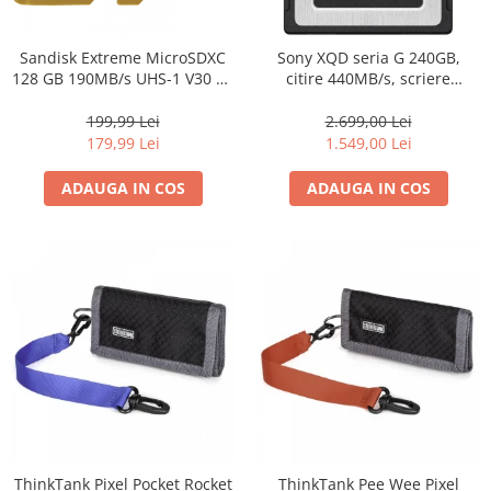
Becuri si lampa blitz studio
Suruburi si piulite, adaptoare de
Sandisk Extreme MicroSDXC
Sony XQD seria G 240GB,
trecere
128 GB 190MB/s UHS-1 V30 A2
citire 440MB/s, scriere
(SDSQXAA-128G-GN6MA)
400MB/s
Calibrare expunere
199,99 Lei
2.699,00 Lei
Imprimante si Consumabile
179,99 Lei
1.549,00 Lei
Cartuse si cerneluri
ADAUGA IN COS
ADAUGA IN COS
Imprimante
Scannere Documente
Hartie foto
Filme foto si scanere film
Materiale foto alb-negru
Aparate foto unica folosinta
Filme instant FUJI INSTAX
Chimicale developare film alb-
negru
ThinkTank Pixel Pocket Rocket
ThinkTank Pee Wee Pixel