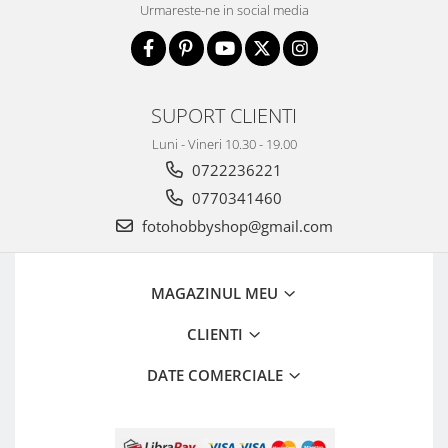
Urmareste-ne in social media
Aparate Foto Compacte (SH)
Obiective foto SECOND HAND
Obiective foto Mirrorless (SH)
Obiective foto DSLR (SH)
SUPORT CLIENTI
Obiective foto SLR (pe film) (SH)
Luni - Vineri 10.30 - 19.00
Accesorii pentru obiective ,
0722236221
SECOND HAND
0770341460
Blitz-uri externe + accesorii ,
SECOND HAND
fotohobbyshop@gmail.com
Blitz-uri studio , SECOND HAND
Imprimante SECOND HAND
MAGAZINUL MEU
Video - Convertoare pe filet
CLIENTI
Acumulatori si incarcatoare S.H.
DATE COMERCIALE
Adaptoare pentru compacte
Diverse S.H.
Genti, huse, curele