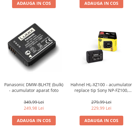
ADAUGA IN COS
ADAUGA IN COS
Camere Video Cinematice
Camere video de actiune
Accesorii camere video de actiune
Accesorii drone
Acumulatori camere video
Lampi video
Stabilizatoare (Gimbal) / Steady
Cam
Huse Protectie / Ploaie camere
video
Panasonic DMW-BLH7E (bulk)
Hahnel HL-XZ100 - acumulator
- acumulator aparat foto
replace tip Sony NP-FZ100,
Accesorii diverse pt camere video
2000mAh
Camere Video Cinematice
349,99 Lei
279,99 Lei
249,98 Lei
229,99 Lei
Drone
Slider
ADAUGA IN COS
ADAUGA IN COS
Camere Video Compacte