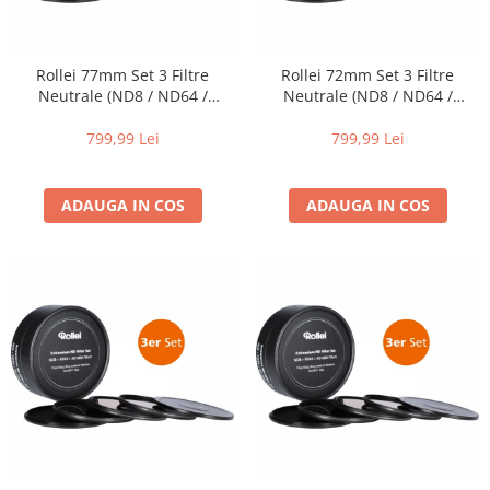
Trepiede si monopiede
Trepiede foto
Rollei 77mm Set 3 Filtre
Rollei 72mm Set 3 Filtre
Trepiede video
Neutrale (ND8 / ND64 /
Neutrale (ND8 / ND64 /
Trepied / Monopied Carbon
ND1000) EXTREMIUM
ND1000) EXTREMIUM
799,99 Lei
799,99 Lei
Trepiede pentru compacte /
webcam-uri
Monopiede foto/video
ADAUGA IN COS
ADAUGA IN COS
Cap trepied si monopied
Carucioare trepied (Dolly)
Placute cap trepied
Huse trepied / stativ lumini
Sina Focus pentru Macro
Accesorii trepiede si monopiede
Selfie Stick
Studio/Lumini si accesorii