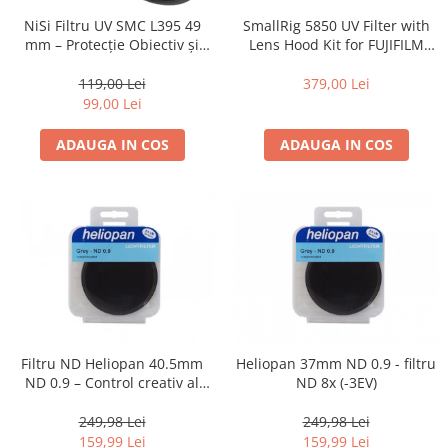
Compatibil Sony
SmallRig 5850 UV Filter with
NiSi Filtru UV SMC L395 49
Blitz-uri circulare (Macro)
Lens Hood Kit for FUJIFILM
mm – Protecție Obiectiv și
X100VI / X100V (Black)
Claritate Superioară
Adaptoare stativ port umbrela si
379,00 Lei
119,00 Lei
blitz TTL
99,00 Lei
Comander TTL
ADAUGA IN COS
ADAUGA IN COS
Cabluri TTL
Cabluri si Patine Sincron
Alimentare auxiliara blitz
Protectie patina apa, ploaie
Bounce-uri, Softbox-uri
Ring-Flash Adaptor
Bracket-uri si suporti
Filtru ND Heliopan 40.5mm
Heliopan 37mm ND 0.9 - filtru
Huse protectie blitz extern
ND 0.9 – Control creativ al
ND 8x (-3EV)
Huse protectie filtre gel
expunerii (-3EV)
249,98 Lei
249,98 Lei
Accesorii Aparate Digitale
159,99 Lei
159,99 Lei