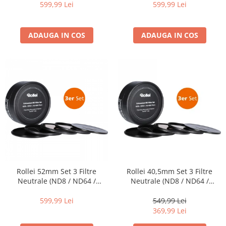
599,99 Lei
599,99 Lei
Becuri si lampa blitz studio
Suruburi si piulite, adaptoare de
trecere
ADAUGA IN COS
ADAUGA IN COS
Calibrare expunere
Imprimante si Consumabile
Cartuse si cerneluri
Imprimante
Scannere Documente
Hartie foto
Filme foto si scanere film
Materiale foto alb-negru
Aparate foto unica folosinta
Rollei 52mm Set 3 Filtre
Rollei 40,5mm Set 3 Filtre
Neutrale (ND8 / ND64 /
Neutrale (ND8 / ND64 /
Filme instant FUJI INSTAX
ND1000) EXTREMIUM
ND1000) EXTREMIUM
Chimicale developare film alb-
599,99 Lei
549,99 Lei
negru
369,99 Lei