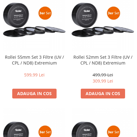
Genti foto
Genti Holster TopLoader
Genti, Troller Video
Rucsacuri Foto
Only One Shoulder - SlingShot
Tocuri si huse protectie aparate
Rollei 55mm Set 3 Filtre (UV /
Rollei 52mm Set 3 Filtre (UV /
Hamuri si Centuri foto
CPL / ND8) Extremium
CPL / ND8) Extremium
Curele Aparat - Umar
599,99 Lei
499,99 Lei
Genti Laptop si iPad
309,99 Lei
Hand Strap / Grip
ADAUGA IN COS
ADAUGA IN COS
Troller
Accesorii genti si trollere
Solid-State Drive (SSD)
Video / Camere si accesorii
Camere video profesionale