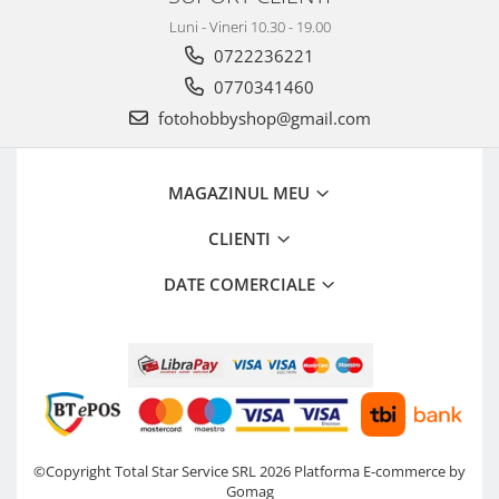
Aparate Foto Compacte (SH)
Luni - Vineri 10.30 - 19.00
Obiective foto SECOND HAND
0722236221
Obiective foto Mirrorless (SH)
0770341460
Obiective foto DSLR (SH)
fotohobbyshop@gmail.com
Obiective foto SLR (pe film) (SH)
Accesorii pentru obiective ,
SECOND HAND
MAGAZINUL MEU
Blitz-uri externe + accesorii ,
CLIENTI
SECOND HAND
Blitz-uri studio , SECOND HAND
DATE COMERCIALE
Imprimante SECOND HAND
Video - Convertoare pe filet
Acumulatori si incarcatoare S.H.
Adaptoare pentru compacte
Diverse S.H.
©Copyright Total Star Service SRL 2026
Platforma E-commerce by
Genti, huse, curele
Gomag