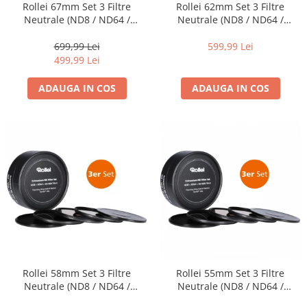
Blitz-uri studio
Rollei 67mm Set 3 Filtre
Rollei 62mm Set 3 Filtre
Neutrale (ND8 / ND64 /
Neutrale (ND8 / ND64 /
Blitz-uri mobile, cu acumulatori
ND1000) EXTREMIUM
ND1000) EXTREMIUM
699,99 Lei
599,99 Lei
Softbox-uri
499,99 Lei
Accesorii Blitz-uri studio
ADAUGA IN COS
ADAUGA IN COS
Lampi lumina continua
Stative/boom-uri pentru lumini
Cleme blitz fasung lumina, spigoti
Fundaluri
Suporti pentru fundaluri
Blende
Umbrele
Corturi si mese pt. fotografia de
produs
Rollei 58mm Set 3 Filtre
Rollei 55mm Set 3 Filtre
Declansatoare Radio si Infrarosu
Neutrale (ND8 / ND64 /
Neutrale (ND8 / ND64 /
Huse si genti pentru studio
ND1000) EXTREMIUM
ND1000) EXTREMIUM