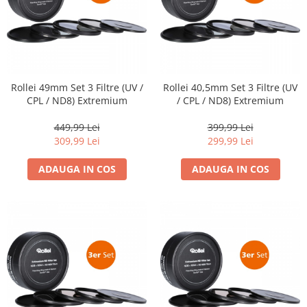
Camere Video Cinematice
Camere video de actiune
Accesorii camere video de actiune
Accesorii drone
Rollei 49mm Set 3 Filtre (UV /
Rollei 40,5mm Set 3 Filtre (UV
Acumulatori camere video
CPL / ND8) Extremium
/ CPL / ND8) Extremium
Lampi video
449,99 Lei
399,99 Lei
Stabilizatoare (Gimbal) / Steady
309,99 Lei
299,99 Lei
Cam
ADAUGA IN COS
ADAUGA IN COS
Huse Protectie / Ploaie camere
video
Accesorii diverse pt camere video
Camere Video Cinematice
Drone
Slider
Camere Video Compacte