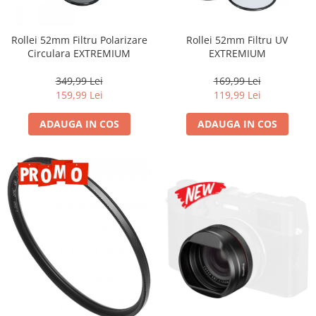
Parasolare
Teleconvertoare
Rollei 52mm Filtru Polarizare
Rollei 52mm Filtru UV
Circulara EXTREMIUM
EXTREMIUM
Adaptoare montura / baioneta
Capace obiectiv si camera
349,99 Lei
169,99 Lei
159,99 Lei
119,99 Lei
Inele Macro
ADAUGA IN COS
ADAUGA IN COS
Filtre foto
Filtre Filet
Filtre tip Cokin
Filtre White Balance
Accesorii filtre
Convertoare pe filet foto video
Inele reductii obiective
Curatare si intretinere
Blitz-uri externe
Blitz-uri TTL - Dedicate