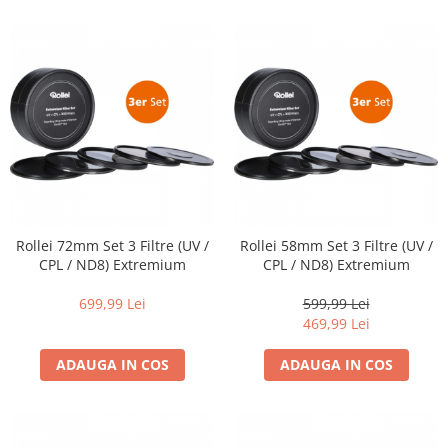
Adaptoare pentru convertoare sau
filtre
Alimentatoare 220V
Cabluri
Carcase de tip Cage, pentru
integrare in sisteme video
complexe
Curatare Senzor
Huse de ploaie
Rollei 72mm Set 3 Filtre (UV /
Rollei 58mm Set 3 Filtre (UV /
Microfoane / Reportofoane
CPL / ND8) Extremium
CPL / ND8) Extremium
Nivela patina
699,99 Lei
599,99 Lei
Ocular
469,99 Lei
Transmitator de fisiere fara fir
ADAUGA IN COS
ADAUGA IN COS
Vizor
Accesorii diverse
Genti, Rucsacuri, Troller foto