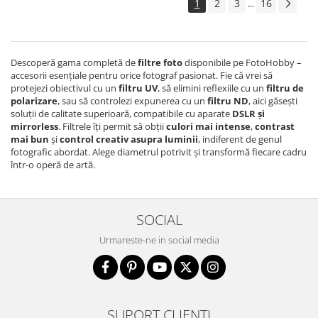
1
2
3
16
...
Aparate foto de colectie , cu vizare
laterala
Aparate foto de colectie TLR -
Biobiective
Descoperă gama completă de
filtre foto
disponibile pe FotoHobby –
accesorii esențiale pentru orice fotograf pasionat. Fie că vrei să
Aparate foto de colectie , Stereo
protejezi obiectivul cu un
filtru UV
, să elimini reflexiile cu un
filtru de
polarizare
, sau să controlezi expunerea cu un
filtru ND
, aici găsești
Aparate foto de colectie -
soluții de calitate superioară, compatibile cu aparate
DSLR și
Miniaturi
mirrorless
. Filtrele îți permit să obții
culori mai intense
,
contrast
mai bun
și
control creativ asupra luminii
, indiferent de genul
Accesorii pt. aparate foto de
fotografic abordat. Alege diametrul potrivit și transformă fiecare cadru
colectie
într-o operă de artă.
Aparate de colectie de tip Box-
Camera
Reviste, carti si software
SOCIAL
Second Hand
Urmareste-ne in social media
Aparate foto SECOND HAND
Aparate foto Mirrorless (SH)
Aparate foto DSLR (SH)
Aparate foto SLR (pe film) (SH)
SUPORT CLIENTI