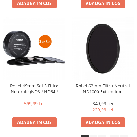
diapozitive 35mm color
ADAUGA IN COS
ADAUGA IN COS
diapozitive late 120mm color
negative 35mm alb-negru
negative 35mm color
negative late 120mm alb-negru
negative late 120mm color
Scanere Film
Binocluri, Lupe si Telescoape
Binocluri
Lunete
Rollei 49mm Set 3 Filtre
Rollei 62mm Filtru Neutral
Neutrale (ND8 / ND64 /
ND1000 Extremium
Accesorii pentru Lunete si
ND1000) EXTREMIUM
Telescoape
599,99 Lei
349,99 Lei
Aparate de colectie
229,99 Lei
Aparate foto de colectie reflex,
ADAUGA IN COS
ADAUGA IN COS
format 24x36mm
Aparate foto de colectie, cu burduf