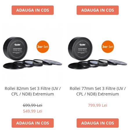
Carduri memorie, Cititoare
ADAUGA IN COS
ADAUGA IN COS
Carduri memorie
Cititoare carduri
Huse protectie card memorie
Grip-uri
Telecomenzi
LCD protectie
Recordere audio digitale
Acumulatori si baterii
Acumulatori Foto
Acumulatori AA/AAA (R6/R3)) si
Rollei 82mm Set 3 Filtre (UV /
Rollei 77mm Set 3 Filtre (UV /
incarcatoare
CPL / ND8) Extremium
CPL / ND8) Extremium
Baterii
699,99 Lei
799,99 Lei
Incarcatoare acumulatori Foto-
549,99 Lei
Video
Huse protectie acumulatori foto
ADAUGA IN COS
ADAUGA IN COS
Tablete grafice