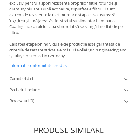
exclusiv pentru a spori rezistența propriilor filtre rotunde și
Genti foto
dreptunghiulare. După acoperire, suprafețele filtrului sunt
Genti Holster TopLoader
extrem de rezistente la ulei, murdărie și apă și vă ușurează
îngrijirea și curățarea. Astfel stratul suplimentar Luminance
Genti, Troller Video
Coating face ca uleiul, apa și noroiul să se scurgă imediat de pe
filtru.
Rucsacuri Foto
Only One Shoulder - SlingShot
Calitatea etapelor individuale de producție este garantată de
criteriile de testare stricte ale măsurii Rollei QM "Engineering and
Tocuri si huse protectie aparate
Quality Controlled in Germany".
Hamuri si Centuri foto
Informatii conformitate produs
Curele Aparat - Umar
Caracteristici
Genti Laptop si iPad
Pachetul include
Hand Strap / Grip
Troller
Review-uri
(0)
Accesorii genti si trollere
Solid-State Drive (SSD)
PRODUSE SIMILARE
Video / Camere si accesorii
Camere video profesionale