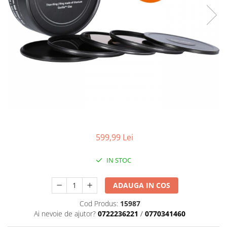
Parasolare
Teleconvertoare
Adaptoare montura / baioneta
Capace obiectiv si camera
Inele Macro
Filtre foto
Filtre Filet
Filtre tip Cokin
Filtre White Balance
599,99 Lei
Accesorii filtre
Convertoare pe filet foto video
IN STOC
Inele reductii obiective
ADAUGA IN COS
Curatare si intretinere
Cod Produs:
15987
Blitz-uri externe
Ai nevoie de ajutor?
0722236221
/
0770341460
Blitz-uri TTL - Dedicate