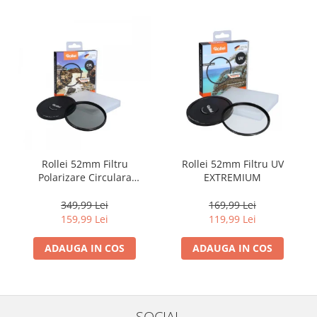
Camere Video Cinematice
Camere video de actiune
Accesorii camere video de actiune
Accesorii drone
Acumulatori camere video
Lampi video
Stabilizatoare (Gimbal) / Steady
Cam
Rollei 52mm Filtru
Rollei 52mm Filtru UV
Polarizare Circulara
EXTREMIUM
Huse Protectie / Ploaie camere
EXTREMIUM
video
349,99 Lei
169,99 Lei
Accesorii diverse pt camere video
159,99 Lei
119,99 Lei
Camere Video Cinematice
ADAUGA IN COS
ADAUGA IN COS
Drone
Slider
Camere Video Compacte
SOCIAL