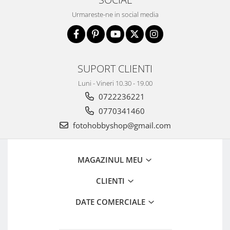
Trepiede si monopiede
Urmareste-ne in social media
Trepiede foto
Trepiede video
Trepied / Monopied Carbon
SUPORT CLIENTI
Trepiede pentru compacte /
webcam-uri
Luni - Vineri 10.30 - 19.00
Monopiede foto/video
0722236221
Cap trepied si monopied
0770341460
fotohobbyshop@gmail.com
Carucioare trepied (Dolly)
Placute cap trepied
Huse trepied / stativ lumini
MAGAZINUL MEU
Sina Focus pentru Macro
CLIENTI
Accesorii trepiede si monopiede
DATE COMERCIALE
Selfie Stick
Studio/Lumini si accesorii