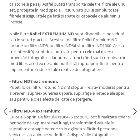
Carduri memorie, Cititoare
călătorie și peisaj. Astfel puteți transporta cele trei filtre ale unui
set, protejate în mod special. Inșurubați pur și simplu toate
Carduri memorie
filtrele și asigurați-le pe față și spate cu capacele de aluminiu
Cititoare carduri
închise.
Huse protectie card memorie
Noile filtre
Rollei EXTREMIUM ND
sunt disponibile individual
Grip-uri
sau în seturi practice. Acest set de filtre Rollei Premium ND
include un filtru ND8, un filtru ND64 și un filtru ND1000. Aceste
Telecomenzi
trei intensități sunt deja potrivite pentru cele mai diverse
LCD protectie
provocări fotografice, dar numai atunci când sunt combinate în
mod liber, acestea deschid posibilități aproape infinite pentru
Recordere audio digitale
implementarea ideilor tale creative de fotografiere.
Acumulatori si baterii
- Filtru ND8
extremium:
Acumulatori Foto
Puteți folosi filtrul rotund ND8 (3 stopuri) relativ moderat pentru
a preveni supraexpunerea ușoară, suprafețele netede ale apei
Acumulatori AA/AAA (R6/R3)) si
sau pentru a crea efecte delicate de ștergere.
incarcatoare
Baterii
- Filtru ND64
extremium:
Incarcatoare acumulatori Foto-
Cu cele 6 opriri ale filtrului ND64 (6 stopuri), pot fi realizate chiar și
Video
perioade de expunere mai lungi, transformând valurile în
suprafețe aproape netede ca in oglinda și făcând persoane,
Huse protectie acumulatori foto
vehicule sau animale nedorite să dispară din fotografiile
Tablete grafice