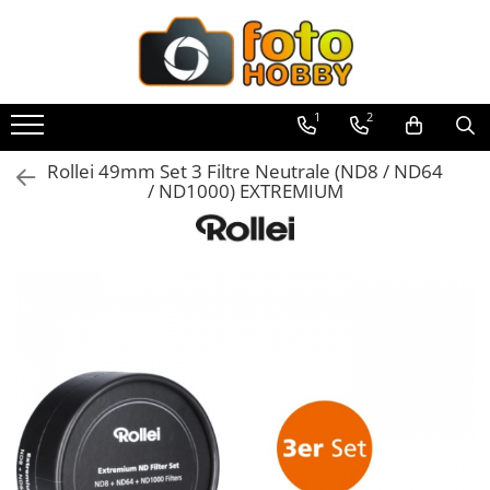
Toate Produsele
Aparate Foto
1
2
Aparate Foto Mirrorless
Rollei 49mm Set 3 Filtre Neutrale (ND8 / ND64
Aparate Foto DSLR
/ ND1000) EXTREMIUM
Aparate Foto Compacte
Aparate foto instant
Aparate foto pe film
Cursuri foto
Obiective foto si accesorii
Obiective Mirorless
Obiective DSLR
Huse si tocuri protectie obiective
Obiective Cinematice