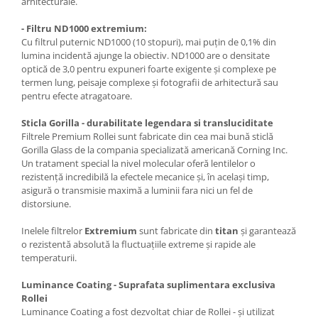
arhitecturale.
Adaptoare pentru convertoare sau
- Filtru ND1000
extremium:
filtre
Cu filtrul puternic ND1000 (10 stopuri), mai puțin de 0,1% din
Alimentatoare 220V
lumina incidentă ajunge la obiectiv. ND1000 are o densitate
optică de 3,0 pentru expuneri foarte exigente și complexe pe
Cabluri
termen lung, peisaje complexe și fotografii de arhitectură sau
pentru efecte atragatoare.
Carcase de tip Cage, pentru
integrare in sisteme video
Sticla Gorilla - durabilitate legendara si transluciditate
complexe
Curatare Senzor
Filtrele Premium Rollei sunt fabricate din cea mai bună sticlă
Gorilla Glass de la compania specializată americană Corning Inc.
Huse de ploaie
Un tratament special la nivel molecular oferă lentilelor o
rezistență incredibilă la efectele mecanice și, în același timp,
Microfoane / Reportofoane
asigură o transmisie maximă a luminii fara nici un fel de
Nivela patina
distorsiune.
Ocular
Inelele filtrelor
Extremium
sunt fabricate din
titan
și garantează
o rezistentă absolută la fluctuațiile extreme și rapide ale
Transmitator de fisiere fara fir
temperaturii.
Vizor
Luminance Coating - Suprafata suplimentara exclusiva
Accesorii diverse
Rollei
Genti, Rucsacuri, Troller foto
Luminance Coating a fost dezvoltat chiar de Rollei - și utilizat