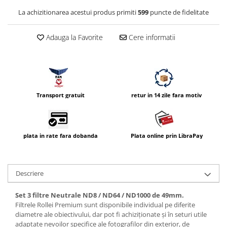
Compatibil Sony
La achizitionarea acestui produs primiti
599
puncte de fidelitate
Blitz-uri circulare (Macro)
Adaptoare stativ port umbrela si
Adauga la Favorite
Cere informatii
blitz TTL
Comander TTL
Cabluri TTL
Cabluri si Patine Sincron
Transport gratuit
retur in 14 zile fara motiv
Alimentare auxiliara blitz
Protectie patina apa, ploaie
plata in rate fara dobanda
Plata online prin LibraPay
Bounce-uri, Softbox-uri
Ring-Flash Adaptor
Bracket-uri si suporti
Descriere
Huse protectie blitz extern
Set 3 filtre Neutrale ND8 / ND64 / ND1000 de 49mm.
Huse protectie filtre gel
Filtrele Rollei Premium sunt disponibile individual pe diferite
diametre ale obiectivului, dar pot fi achiziționate și în seturi utile
Accesorii Aparate Digitale
adaptate nevoilor specifice ale fotografilor din exterior, de