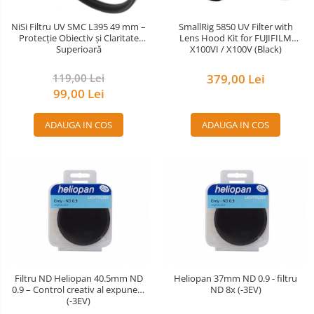
Nivela patina
SmallRig 5850 UV Filter with
NiSi Filtru UV SMC L395 49 mm –
Lens Hood Kit for FUJIFILM
Protecție Obiectiv și Claritate
Ocular
X100VI / X100V (Black)
Superioară
Transmitator de fisiere fara fir
379,00 Lei
119,00 Lei
99,00 Lei
Vizor
Accesorii diverse
ADAUGA IN COS
ADAUGA IN COS
Filtru ND Heliopan 40.5mm ND
Heliopan 37mm ND 0.9 - filtru
0.9 – Control creativ al expunerii
ND 8x (-3EV)
(-3EV)