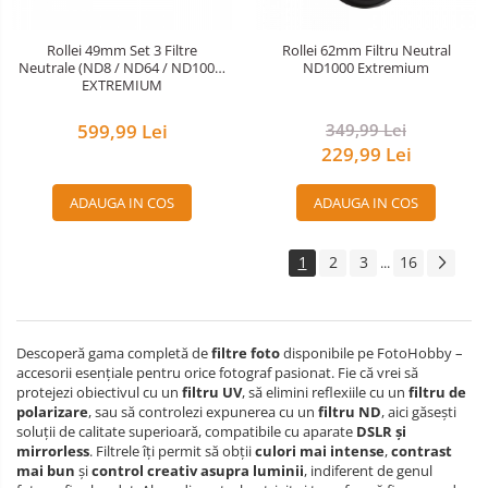
Rollei 49mm Set 3 Filtre
Rollei 62mm Filtru Neutral
Neutrale (ND8 / ND64 / ND1000)
ND1000 Extremium
EXTREMIUM
599,99 Lei
349,99 Lei
229,99 Lei
ADAUGA IN COS
ADAUGA IN COS
1
2
3
16
...
Descoperă gama completă de
filtre foto
disponibile pe FotoHobby –
accesorii esențiale pentru orice fotograf pasionat. Fie că vrei să
protejezi obiectivul cu un
filtru UV
, să elimini reflexiile cu un
filtru de
polarizare
, sau să controlezi expunerea cu un
filtru ND
, aici găsești
soluții de calitate superioară, compatibile cu aparate
DSLR și
mirrorless
. Filtrele îți permit să obții
culori mai intense
,
contrast
mai bun
și
control creativ asupra luminii
, indiferent de genul