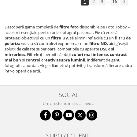
1
2
3
16
...
Descoperă gama completă de
filtre foto
disponibile pe FotoHobby –
accesorii esențiale pentru orice fotograf pasionat. Fie că vrei să
protejezi obiectivul cu un
filtru UV
, să elimini reflexiile cu un
filtru de
polarizare
, sau să controlezi expunerea cu un
filtru ND
, aici găsești
soluții de calitate superioară, compatibile cu aparate
DSLR și
mirrorless
. Filtrele îți permit să obții
culori mai intense
,
contrast
mai bun
și
control creativ asupra luminii
, indiferent de genul
fotografic abordat. Alege diametrul potrivit și transformă fiecare cadru
într-o operă de artă.
SOCIAL
Urmareste-ne in social media
SUPORT CLIENTI