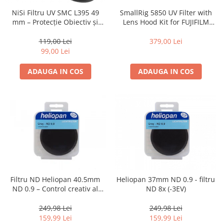
Vizor
SmallRig 5850 UV Filter with
NiSi Filtru UV SMC L395 49
Lens Hood Kit for FUJIFILM
mm – Protecție Obiectiv și
Accesorii diverse
X100VI / X100V (Black)
Claritate Superioară
379,00 Lei
119,00 Lei
99,00 Lei
ADAUGA IN COS
ADAUGA IN COS
Filtru ND Heliopan 40.5mm
Heliopan 37mm ND 0.9 - filtru
ND 0.9 – Control creativ al
ND 8x (-3EV)
expunerii (-3EV)
249,98 Lei
249,98 Lei
159,99 Lei
159,99 Lei