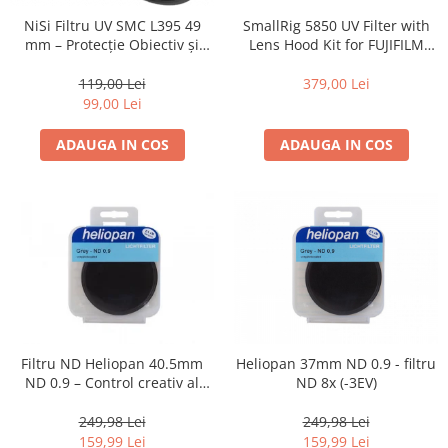
Compatibil Sony
SmallRig 5850 UV Filter with
NiSi Filtru UV SMC L395 49
Blitz-uri circulare (Macro)
Lens Hood Kit for FUJIFILM
mm – Protecție Obiectiv și
X100VI / X100V (Black)
Claritate Superioară
Adaptoare stativ port umbrela si
379,00 Lei
119,00 Lei
blitz TTL
99,00 Lei
Comander TTL
ADAUGA IN COS
ADAUGA IN COS
Cabluri TTL
Cabluri si Patine Sincron
Alimentare auxiliara blitz
Protectie patina apa, ploaie
Bounce-uri, Softbox-uri
Ring-Flash Adaptor
Bracket-uri si suporti
Filtru ND Heliopan 40.5mm
Heliopan 37mm ND 0.9 - filtru
Huse protectie blitz extern
ND 0.9 – Control creativ al
ND 8x (-3EV)
Huse protectie filtre gel
expunerii (-3EV)
249,98 Lei
249,98 Lei
Accesorii Aparate Digitale
159,99 Lei
159,99 Lei