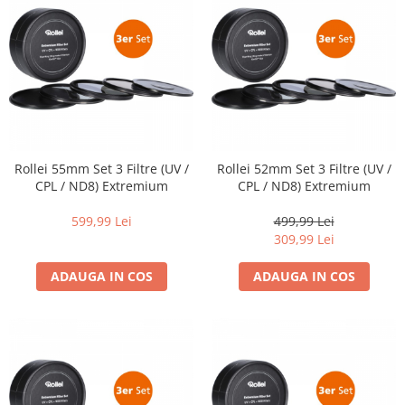
Genti foto
Genti Holster TopLoader
Genti, Troller Video
Rucsacuri Foto
Only One Shoulder - SlingShot
Tocuri si huse protectie aparate
Rollei 55mm Set 3 Filtre (UV /
Rollei 52mm Set 3 Filtre (UV /
Hamuri si Centuri foto
CPL / ND8) Extremium
CPL / ND8) Extremium
Curele Aparat - Umar
599,99 Lei
499,99 Lei
Genti Laptop si iPad
309,99 Lei
Hand Strap / Grip
ADAUGA IN COS
ADAUGA IN COS
Troller
Accesorii genti si trollere
Solid-State Drive (SSD)
Video / Camere si accesorii
Camere video profesionale