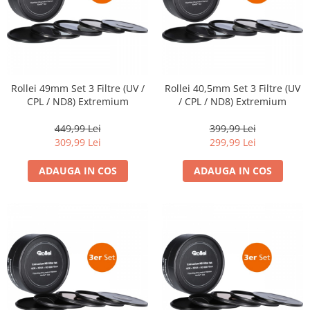
Camere Video Cinematice
Camere video de actiune
Accesorii camere video de actiune
Accesorii drone
Rollei 49mm Set 3 Filtre (UV /
Rollei 40,5mm Set 3 Filtre (UV
Acumulatori camere video
CPL / ND8) Extremium
/ CPL / ND8) Extremium
Lampi video
449,99 Lei
399,99 Lei
Stabilizatoare (Gimbal) / Steady
309,99 Lei
299,99 Lei
Cam
ADAUGA IN COS
ADAUGA IN COS
Huse Protectie / Ploaie camere
video
Accesorii diverse pt camere video
Camere Video Cinematice
Drone
Slider
Camere Video Compacte