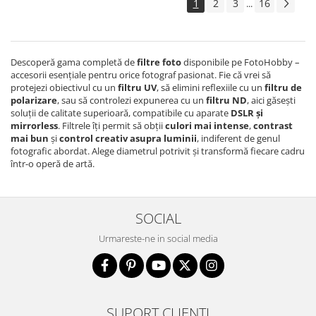
1
2
3
16
...
Aparate foto de colectie , cu vizare
laterala
Aparate foto de colectie TLR -
Biobiective
Descoperă gama completă de
filtre foto
disponibile pe FotoHobby –
accesorii esențiale pentru orice fotograf pasionat. Fie că vrei să
Aparate foto de colectie , Stereo
protejezi obiectivul cu un
filtru UV
, să elimini reflexiile cu un
filtru de
polarizare
, sau să controlezi expunerea cu un
filtru ND
, aici găsești
Aparate foto de colectie -
soluții de calitate superioară, compatibile cu aparate
DSLR și
Miniaturi
mirrorless
. Filtrele îți permit să obții
culori mai intense
,
contrast
mai bun
și
control creativ asupra luminii
, indiferent de genul
Accesorii pt. aparate foto de
fotografic abordat. Alege diametrul potrivit și transformă fiecare cadru
colectie
într-o operă de artă.
Aparate de colectie de tip Box-
Camera
Reviste, carti si software
SOCIAL
Second Hand
Urmareste-ne in social media
Aparate foto SECOND HAND
Aparate foto Mirrorless (SH)
Aparate foto DSLR (SH)
Aparate foto SLR (pe film) (SH)
SUPORT CLIENTI