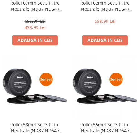
Blitz-uri studio
Rollei 67mm Set 3 Filtre
Rollei 62mm Set 3 Filtre
Neutrale (ND8 / ND64 /
Neutrale (ND8 / ND64 /
Blitz-uri mobile, cu acumulatori
ND1000) EXTREMIUM
ND1000) EXTREMIUM
699,99 Lei
599,99 Lei
Softbox-uri
499,99 Lei
Accesorii Blitz-uri studio
ADAUGA IN COS
ADAUGA IN COS
Lampi lumina continua
Stative/boom-uri pentru lumini
Cleme blitz fasung lumina, spigoti
Fundaluri
Suporti pentru fundaluri
Blende
Umbrele
Corturi si mese pt. fotografia de
produs
Rollei 58mm Set 3 Filtre
Rollei 55mm Set 3 Filtre
Declansatoare Radio si Infrarosu
Neutrale (ND8 / ND64 /
Neutrale (ND8 / ND64 /
Huse si genti pentru studio
ND1000) EXTREMIUM
ND1000) EXTREMIUM