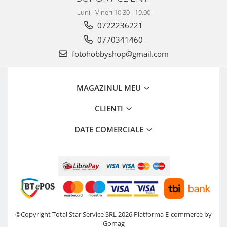
Aparate Foto Compacte (SH)
Luni - Vineri 10.30 - 19.00
Obiective foto SECOND HAND
0722236221
Obiective foto Mirrorless (SH)
0770341460
Obiective foto DSLR (SH)
fotohobbyshop@gmail.com
Obiective foto SLR (pe film) (SH)
Accesorii pentru obiective ,
SECOND HAND
MAGAZINUL MEU
Blitz-uri externe + accesorii ,
CLIENTI
SECOND HAND
Blitz-uri studio , SECOND HAND
DATE COMERCIALE
Imprimante SECOND HAND
Video - Convertoare pe filet
Acumulatori si incarcatoare S.H.
Adaptoare pentru compacte
Diverse S.H.
©Copyright Total Star Service SRL 2026
Platforma E-commerce by
Genti, huse, curele
Gomag