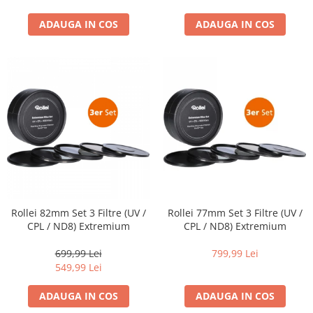
Carduri memorie, Cititoare
ADAUGA IN COS
ADAUGA IN COS
Carduri memorie
Cititoare carduri
Huse protectie card memorie
Grip-uri
Telecomenzi
LCD protectie
Recordere audio digitale
Acumulatori si baterii
Acumulatori Foto
Acumulatori AA/AAA (R6/R3)) si
Rollei 82mm Set 3 Filtre (UV /
Rollei 77mm Set 3 Filtre (UV /
incarcatoare
CPL / ND8) Extremium
CPL / ND8) Extremium
Baterii
699,99 Lei
799,99 Lei
Incarcatoare acumulatori Foto-
549,99 Lei
Video
Huse protectie acumulatori foto
ADAUGA IN COS
ADAUGA IN COS
Tablete grafice