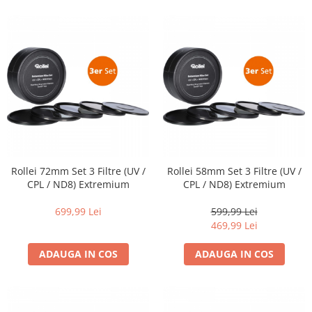
Adaptoare pentru convertoare sau
filtre
Alimentatoare 220V
Cabluri
Carcase de tip Cage, pentru
integrare in sisteme video
complexe
Curatare Senzor
Huse de ploaie
Rollei 72mm Set 3 Filtre (UV /
Rollei 58mm Set 3 Filtre (UV /
Microfoane / Reportofoane
CPL / ND8) Extremium
CPL / ND8) Extremium
Nivela patina
699,99 Lei
599,99 Lei
Ocular
469,99 Lei
Transmitator de fisiere fara fir
ADAUGA IN COS
ADAUGA IN COS
Vizor
Accesorii diverse
Genti, Rucsacuri, Troller foto