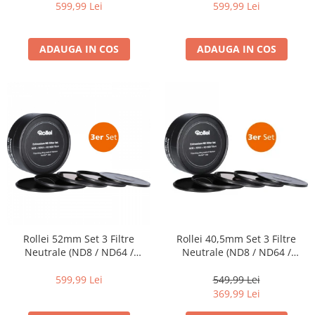
599,99 Lei
599,99 Lei
Becuri si lampa blitz studio
Suruburi si piulite, adaptoare de
trecere
ADAUGA IN COS
ADAUGA IN COS
Calibrare expunere
Imprimante si Consumabile
Cartuse si cerneluri
Imprimante
Scannere Documente
Hartie foto
Filme foto si scanere film
Materiale foto alb-negru
Aparate foto unica folosinta
Rollei 52mm Set 3 Filtre
Rollei 40,5mm Set 3 Filtre
Neutrale (ND8 / ND64 /
Neutrale (ND8 / ND64 /
Filme instant FUJI INSTAX
ND1000) EXTREMIUM
ND1000) EXTREMIUM
Chimicale developare film alb-
599,99 Lei
549,99 Lei
negru
369,99 Lei