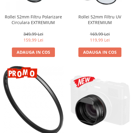
Parasolare
Teleconvertoare
Rollei 52mm Filtru Polarizare
Rollei 52mm Filtru UV
Circulara EXTREMIUM
EXTREMIUM
Adaptoare montura / baioneta
Capace obiectiv si camera
349,99 Lei
169,99 Lei
159,99 Lei
119,99 Lei
Inele Macro
ADAUGA IN COS
ADAUGA IN COS
Filtre foto
Filtre Filet
Filtre tip Cokin
Filtre White Balance
Accesorii filtre
Convertoare pe filet foto video
Inele reductii obiective
Curatare si intretinere
Blitz-uri externe
Blitz-uri TTL - Dedicate