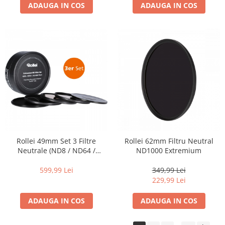
diapozitive 35mm color
ADAUGA IN COS
ADAUGA IN COS
diapozitive late 120mm color
negative 35mm alb-negru
negative 35mm color
negative late 120mm alb-negru
negative late 120mm color
Scanere Film
Binocluri, Lupe si Telescoape
Binocluri
Lunete
Rollei 49mm Set 3 Filtre
Rollei 62mm Filtru Neutral
Neutrale (ND8 / ND64 /
ND1000 Extremium
Accesorii pentru Lunete si
ND1000) EXTREMIUM
Telescoape
599,99 Lei
349,99 Lei
Aparate de colectie
229,99 Lei
Aparate foto de colectie reflex,
ADAUGA IN COS
ADAUGA IN COS
format 24x36mm
Aparate foto de colectie, cu burduf