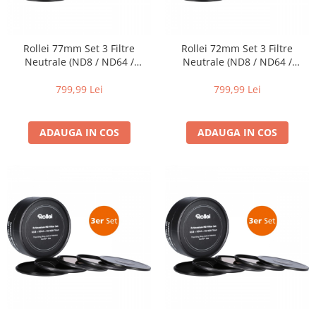
Trepiede si monopiede
Trepiede foto
Rollei 77mm Set 3 Filtre
Rollei 72mm Set 3 Filtre
Trepiede video
Neutrale (ND8 / ND64 /
Neutrale (ND8 / ND64 /
Trepied / Monopied Carbon
ND1000) EXTREMIUM
ND1000) EXTREMIUM
799,99 Lei
799,99 Lei
Trepiede pentru compacte /
webcam-uri
Monopiede foto/video
ADAUGA IN COS
ADAUGA IN COS
Cap trepied si monopied
Carucioare trepied (Dolly)
Placute cap trepied
Huse trepied / stativ lumini
Sina Focus pentru Macro
Accesorii trepiede si monopiede
Selfie Stick
Studio/Lumini si accesorii