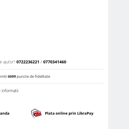
e ajutor?
0722236221
/
0770341460
imiti
6699
puncte de fidelitate
informatii
banda
Plata online prin LibraPay