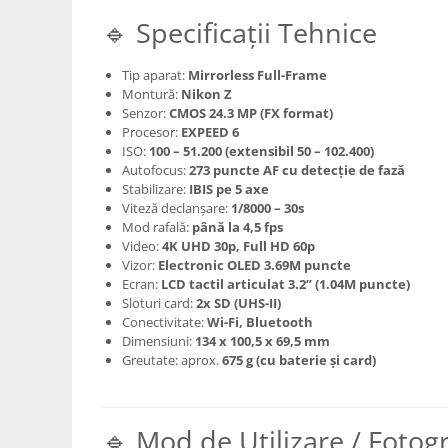
Carduri memorie, Cititoare
🔹 Specificații Tehnice
Carduri memorie
Cititoare carduri
Tip aparat:
Mirrorless Full-Frame
Huse protectie card memorie
Montură:
Nikon Z
Senzor:
CMOS 24.3 MP (FX format)
Grip-uri
Procesor:
EXPEED 6
Telecomenzi
ISO:
100 – 51.200 (extensibil 50 – 102.400)
Autofocus:
273 puncte AF cu detecție de fază
LCD protectie
Stabilizare:
IBIS pe 5 axe
Viteză declanșare:
1/8000 – 30s
Recordere audio digitale
Mod rafală:
până la 4,5 fps
Acumulatori si baterii
Video:
4K UHD 30p, Full HD 60p
Vizor:
Electronic OLED 3.69M puncte
Acumulatori Foto
Ecran:
LCD tactil articulat 3.2” (1.04M puncte)
Acumulatori AA/AAA (R6/R3)) si
Sloturi card:
2x SD (UHS-II)
incarcatoare
Conectivitate:
Wi-Fi, Bluetooth
Dimensiuni:
134 x 100,5 x 69,5 mm
Baterii
Greutate: aprox.
675 g (cu baterie și card)
Incarcatoare acumulatori Foto-
Video
Huse protectie acumulatori foto
🔹 Mod de Utilizare / Fotog
Tablete grafice