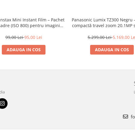
 Instax Mini Instant Film – Pachet
Panasonic Lumix TZ300 Negru 
adre (ISO 800) pentru imagini
compactă travel zoom 20.1MP s
 vibrante și developare rapidă
inch BSI CMOS, obiectiv LEICA 
Elmar 15×
99,00 Lei
95,00 Lei
5.299,00 Lei
5.169,00 Le
ADAUGA IN COS
ADAUGA IN COS
dia
fo