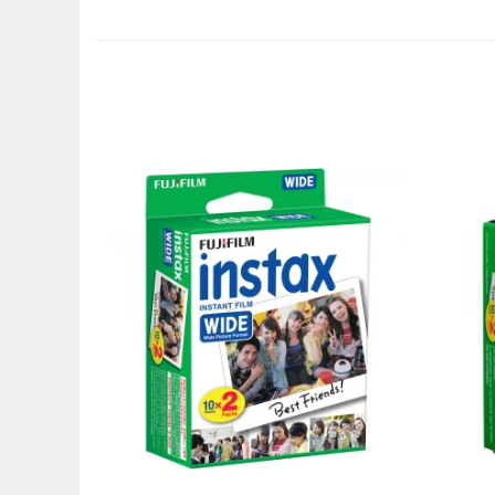
Camere Video Cinematice
Camere video de actiune
Accesorii camere video de actiune
Accesorii drone
Acumulatori camere video
Lampi video
Stabilizatoare (Gimbal) / Steady
Cam
Huse Protectie / Ploaie camere
video
Accesorii diverse pt camere video
Camere Video Cinematice
Drone
Slider
Camere Video Compacte