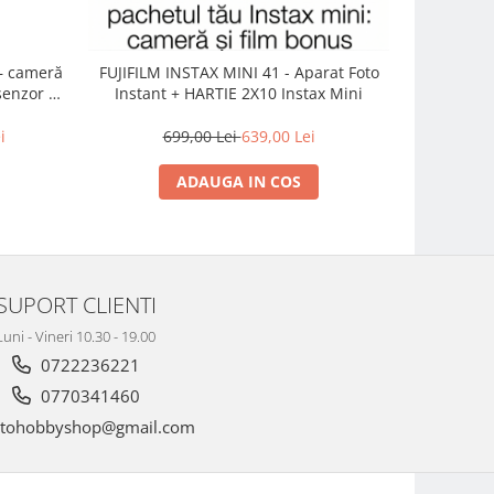
OM Sys
– cameră
FUJIFILM INSTAX MINI 41 - Aparat Foto
M.Zuiko Di
enzor 1-
Instant + HARTIE 2X10 Instax Mini
Lens Kit –
DC Vario-
10.
i
699,00 Lei
639,00 Lei
ADAUGA IN COS
SUPORT CLIENTI
Luni - Vineri 10.30 - 19.00
0722236221
0770341460
tohobbyshop@gmail.com