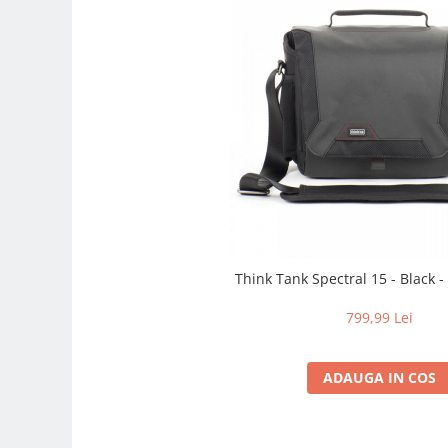
Genti foto
Genti Holster TopLoader
Genti, Troller Video
Rucsacuri Foto
Only One Shoulder - SlingShot
Tocuri si huse protectie aparate
Hamuri si Centuri foto
Curele Aparat - Umar
Genti Laptop si iPad
Think Tank Spectra
Hand Strap / Grip
799,99 Lei
Troller
Accesorii genti si trollere
ADAUGA IN COS
Solid-State Drive (SSD)
Video / Camere si accesorii
Camere video profesionale