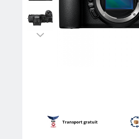
Parasolare
Teleconvertoare
Adaptoare montura / baioneta
Capace obiectiv si camera
Inele Macro
Filtre foto
Filtre Filet
Filtre tip Cokin
Filtre White Balance
Accesorii filtre
Convertoare pe filet foto video
Inele reductii obiective
Curatare si intretinere
Transport gratuit
Blitz-uri externe
Blitz-uri TTL - Dedicate