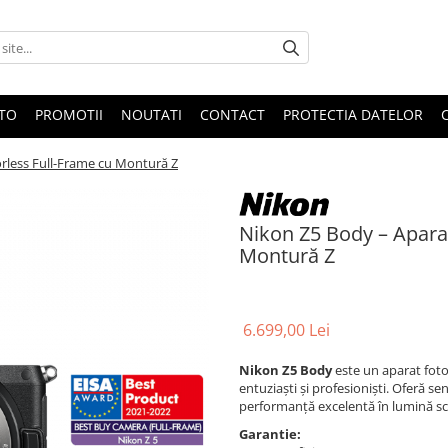
OTO
PROMOTII
NOUTATI
CONTACT
PROTECTIA DATELOR
rless Full-Frame cu Montură Z
Nikon Z5 Body – Aparat
Montură Z
6.699,00 Lei
Nikon Z5 Body
este un aparat foto 
entuziaști și profesioniști. Oferă s
performanță excelentă în lumină scă
Garantie: