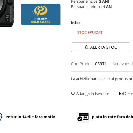
Persoane fizice:
2 ANI
Persoane juridice:
1 AN
Info:
STOC EPUIZAT
ALERTA STOC
Cod Produs:
C5371
Ai nevoie d
La achizitionarea acestui produs pr
Adauga la Favorite
Cere 
retur in 14 zile fara motiv
plata in rate fara do