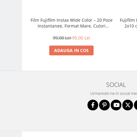
Trepiede si monopiede
Trepiede foto
Film Fujifilm Instax Wide Color – 20 Poze
Fujifilm
Trepiede video
Instantanee, Format Mare, Culori
2x10 c
Trepied / Monopied Carbon
Vibrante
color
99,00 Lei
95,00 Lei
Trepiede pentru compacte /
webcam-uri
ADAUGA IN COS
Monopiede foto/video
Cap trepied si monopied
Carucioare trepied (Dolly)
SOCIAL
Placute cap trepied
Urmareste-ne in social me
Huse trepied / stativ lumini
Sina Focus pentru Macro
Accesorii trepiede si monopiede
Selfie Stick
Studio/Lumini si accesorii