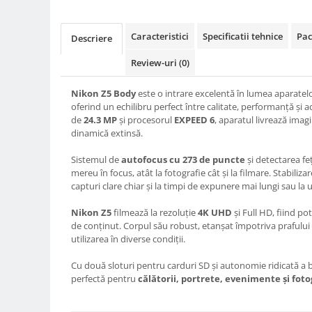
Compatibil Sony
Blitz-uri circulare (Macro)
Caracteristici
Specificatii tehnice
Pac
Descriere
Adaptoare stativ port umbrela si
blitz TTL
Review-uri
(0)
Comander TTL
Nikon Z5 Body
este o intrare excelentă în lumea aparatel
Cabluri TTL
oferind un echilibru perfect între calitate, performanță și 
de
24.3 MP
și procesorul
EXPEED 6
, aparatul livrează imagi
Cabluri si Patine Sincron
dinamică extinsă.
Alimentare auxiliara blitz
Sistemul de
autofocus cu 273 de puncte
și detectarea fe
Protectie patina apa, ploaie
mereu în focus, atât la fotografie cât și la filmare. Stabiliz
capturi clare chiar și la timpi de expunere mai lungi sau la u
Bounce-uri, Softbox-uri
Nikon Z5
filmează la rezoluție
4K UHD
și Full HD, fiind pot
Ring-Flash Adaptor
de conținut. Corpul său robust, etanșat împotriva prafului și
Bracket-uri si suporti
utilizarea în diverse condiții.
Huse protectie blitz extern
Cu două sloturi pentru carduri SD și autonomie ridicată a b
Huse protectie filtre gel
perfectă pentru
călătorii, portrete, evenimente și fotog
Accesorii Aparate Digitale