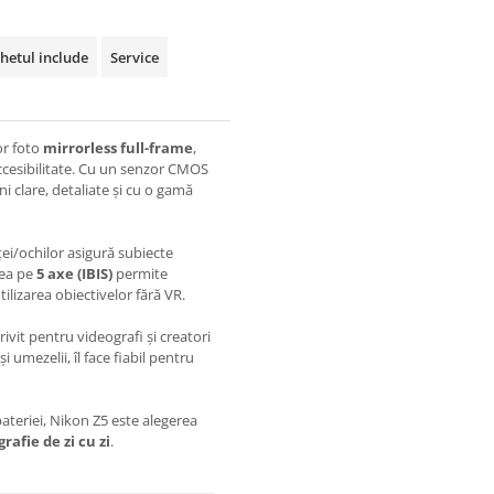
hetul include
Service
or foto
mirrorless full-frame
,
accesibilitate. Cu un senzor CMOS
ni clare, detaliate și cu o gamă
ței/ochilor asigură subiecte
area pe
5 axe (IBIS)
permite
tilizarea obiectivelor fără VR.
rivit pentru videografi și creatori
 umezelii, îl face fiabil pentru
ateriei, Nikon Z5 este alegerea
rafie de zi cu zi
.