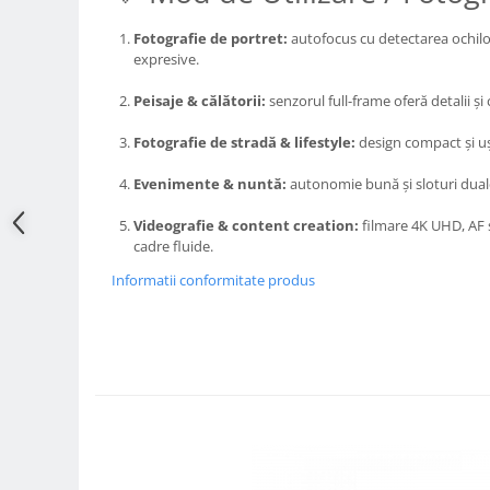
Adaptoare pentru convertoare sau
Fotografie de portret:
autofocus cu detectarea ochilor
filtre
expresive.
Alimentatoare 220V
Peisaje & călătorii:
senzorul full-frame oferă detalii și 
Cabluri
Fotografie de stradă & lifestyle:
design compact și ușo
Carcase de tip Cage, pentru
integrare in sisteme video
Evenimente & nuntă:
autonomie bună și sloturi duale
complexe
Curatare Senzor
Videografie & content creation:
filmare 4K UHD, AF si
Huse de ploaie
cadre fluide.
Microfoane / Reportofoane
Informatii conformitate produs
Nivela patina
Ocular
Transmitator de fisiere fara fir
Vizor
Accesorii diverse
Genti, Rucsacuri, Troller foto