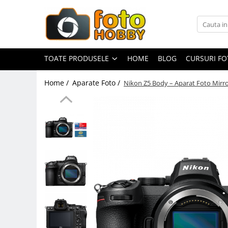
Toate Produsele
Aparate Foto
TOATE PRODUSELE
HOME
BLOG
CURSURI F
Aparate Foto Mirrorless
Home /
Aparate Foto /
Nikon Z5 Body – Aparat Foto Mirro
Aparate Foto DSLR
Aparate Foto Compacte
Aparate foto instant
Aparate foto pe film
Cursuri foto
Obiective foto si accesorii
Obiective Mirorless
Obiective DSLR
Huse si tocuri protectie obiective
Obiective Cinematice