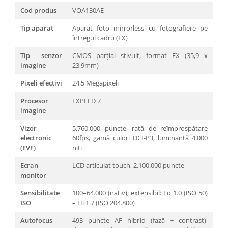
Cod produs
VOA130AE
Tip aparat
Aparat foto mirrorless cu fotografiere pe
întregul cadru (FX)
Tip senzor
CMOS parțial stivuit, format FX (35,9 x
imagine
23,9mm)
Pixeli efectivi
24,5 Megapixeli
Procesor
EXPEED 7
imagine
Vizor
5.760.000 puncte, rată de reîmprospătare
electronic
60fps, gamă culori DCI-P3, luminanță 4.000
(EVF)
niți
Ecran
LCD articulat touch, 2.100.000 puncte
monitor
Sensibilitate
100–64.000 (nativ); extensibil: Lo 1.0 (ISO 50)
ISO
– Hi 1.7 (ISO 204.800)
Autofocus
493 puncte AF hibrid (fază + contrast),