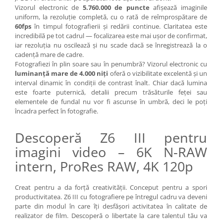
Vizorul electronic de
5.760.000 de puncte
afișează imaginile
Camere Video Cinematice
uniform, la rezoluție completă, cu o rată de reîmprospătare de
Camere video de actiune
60fps
în timpul fotografierii și redării continue. Claritatea este
incredibilă pe tot cadrul — focalizarea este mai ușor de confirmat,
Accesorii camere video de actiune
iar rezoluția nu oscilează și nu scade dacă se înregistrează la o
cadență mare de cadre.
Accesorii drone
Fotografiezi în plin soare sau în penumbră? Vizorul electronic cu
Acumulatori camere video
luminanță mare de 4.000 niți
oferă o vizibilitate excelentă și un
interval dinamic în condiții de contrast înalt. Chiar dacă lumina
Lampi video
este foarte puternică, detalii precum trăsăturile feței sau
Stabilizatoare (Gimbal) / Steady
elementele de fundal nu vor fi ascunse în umbră, deci le poți
Cam
încadra perfect în fotografie.
Huse Protectie / Ploaie camere
Descoperă Z6 III pentru
video
imagini video – 6K N-RAW
Accesorii diverse pt camere video
intern, ProRes RAW, 4K 120p
Camere Video Cinematice
Drone
Creat pentru a da forță creativității. Conceput pentru a spori
productivitatea. Z6 III cu fotografiere pe întregul cadru va deveni
Slider
parte din modul în care îți desfășori activitatea în calitate de
Camere Video Compacte
realizator de film. Descoperă o libertate la care talentul tău va