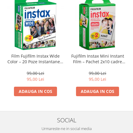
Film Fujifilm Instax Wide
Fujifilm Instax Mini Instant
Color – 20 Poze Instantanee,
Film – Pachet 2x10 cadre
Format Mare, Culori
(ISO 800) pentru imagini
Vibrante
color vibrante și developare
99,00 Lei
99,00 Lei
rapidă
95,00 Lei
95,00 Lei
ADAUGA IN COS
ADAUGA IN COS
SOCIAL
Urmareste-ne in social media