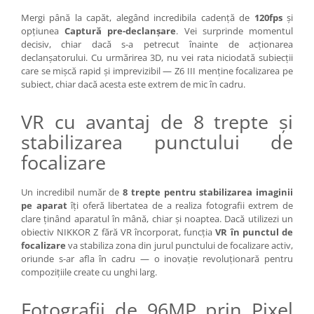
Becuri si lampa blitz studio
Mergi până la capăt, alegând incredibila cadență de
120fps
și
opțiunea
Captură pre-declanșare
. Vei surprinde momentul
Suruburi si piulite, adaptoare de
decisiv, chiar dacă s-a petrecut înainte de acționarea
trecere
declanșatorului. Cu urmărirea 3D, nu vei rata niciodată subiecții
Calibrare expunere
care se mișcă rapid și imprevizibil — Z6 III menține focalizarea pe
subiect, chiar dacă acesta este extrem de mic în cadru.
Imprimante si Consumabile
Cartuse si cerneluri
VR cu avantaj de 8 trepte și
Imprimante
stabilizarea punctului de
Scannere Documente
focalizare
Hartie foto
Un incredibil număr de
8 trepte pentru stabilizarea imaginii
Filme foto si scanere film
pe aparat
îți oferă libertatea de a realiza fotografii extrem de
Materiale foto alb-negru
clare ținând aparatul în mână, chiar și noaptea. Dacă utilizezi un
obiectiv NIKKOR Z fără VR încorporat, funcția
VR în punctul de
Aparate foto unica folosinta
focalizare
va stabiliza zona din jurul punctului de focalizare activ,
Filme instant FUJI INSTAX
oriunde s-ar afla în cadru — o inovație revoluționară pentru
compozițiile create cu unghi larg.
Chimicale developare film alb-
negru
Fotografii de 96MP prin Pixel