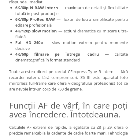
răspunde. Imediat.
Trepiede si monopiede
6K/60p N-RAW intern
— maximum de detalii și flexibilitate
Trepiede foto
totală în post-producție
6K/30p ProRes RAW
— fluxuri de lucru simplificate pentru
Trepiede video
editare profesională
Trepied / Monopied Carbon
4K/120p slow motion
— acțiuni dramatice cu mișcare ultra-
fluidă
Trepiede pentru compacte /
Full HD 240p
— slow motion extrem pentru momente
webcam-uri
decisive
4K/60p filmare pe întregul cadru
— calitate
Monopiede foto/video
cinematografică în format standard
Cap trepied si monopied
Toate acestea direct pe cardul CFexpress Type B intern — fără
Carucioare trepied (Dolly)
recorder extern, fără compromisuri. Z6 III este aparatul foto
mirrorless full-frame care oferă videografului profesionist tot ce
Placute cap trepied
are nevoie într-un corp de 750 de grame.
Huse trepied / stativ lumini
Funcții AF de vârf, în care poți
Sina Focus pentru Macro
avea încredere. Întotdeauna.
Accesorii trepiede si monopiede
Selfie Stick
Calculele AF extrem de rapide, la egalitate cu Z8 și Z9, oferă o
Studio/Lumini si accesorii
precizie remarcabilă la cadențe de cadre foarte mari. Tehnologia