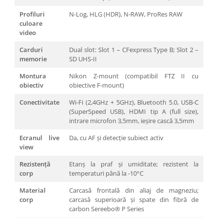
Profiluri
N-Log, HLG (HDR), N-RAW, ProRes RAW
culoare
video
Carduri
Dual slot: Slot 1 – CFexpress Type B; Slot 2 –
memorie
SD UHS-II
Montura
Nikon Z-mount (compatibil FTZ II cu
obiectiv
obiective F-mount)
Conectivitate
Wi-Fi (2,4GHz + 5GHz), Bluetooth 5.0, USB-C
(SuperSpeed USB), HDMI tip A (full size),
intrare microfon 3,5mm, ieșire cască 3,5mm
Ecranul live
Da, cu AF și detecție subiect activ
view
Rezistență
Etanș la praf și umiditate; rezistent la
corp
temperaturi până la -10°C
Material
Carcasă frontală din aliaj de magneziu;
corp
carcasă superioară și spate din fibră de
carbon Sereebo® P Series