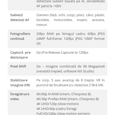
detectare subiect bazată pe AI, sensibilitate
AF până la -10EV
Subiecți
Oameni (față, ochi, corp), pisici, câini, păsări,
detectați AF
biciclete, motociclete, mașini, avioane,
trenuri
Fotografiere
20fps RAW pe întregul cadru; 60fps JPEG
continuă
24MP full-frame; 120fps JPEG 10MP format
DX
Captură pre-
Da (Pre-Release Capture) la 120fps
declanșare
Pixel Shift
Da – imagine combinată de 96 Megapixeli
(necesită trepied, software NX Studio)
Stabilizare
Pe corp, 5 axe, avantaj de 8 trepte; VR în
imagine (VR)
punctul de focalizare (cu obiective Z fără VR)
Înregistrare
6K/60p N-RAW (intern, CFexpress B)
video
6K/30p ProRes RAW (intern, CFexpress B)
4K UHD/120p (slow motion)
4K UHD/60p (cadru întreg)
Full HD/240p (slow motion extrem)