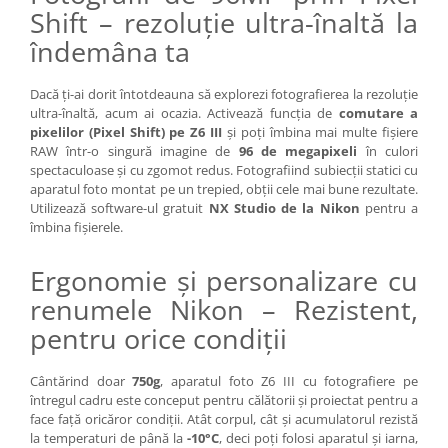
diapozitive 35mm color
Shift – rezoluție ultra-înaltă la
diapozitive late 120mm color
îndemâna ta
negative 35mm alb-negru
negative 35mm color
Dacă ți-ai dorit întotdeauna să explorezi fotografierea la rezoluție
ultra-înaltă, acum ai ocazia. Activează funcția de
comutare a
negative late 120mm alb-negru
pixelilor (Pixel Shift) pe Z6 III
și poți îmbina mai multe fișiere
RAW într-o singură imagine de
96 de megapixeli
în culori
negative late 120mm color
spectaculoase și cu zgomot redus. Fotografiind subiecții statici cu
Scanere Film
aparatul foto montat pe un trepied, obții cele mai bune rezultate.
Utilizează software-ul gratuit
NX Studio de la Nikon
pentru a
Binocluri, Lupe si Telescoape
îmbina fișierele.
Binocluri
Ergonomie și personalizare cu
Lunete
renumele Nikon – Rezistent,
Accesorii pentru Lunete si
Telescoape
pentru orice condiții
Aparate de colectie
Cântărind doar
750g
, aparatul foto Z6 III cu fotografiere pe
Aparate foto de colectie reflex,
întregul cadru este conceput pentru călătorii și proiectat pentru a
format 24x36mm
face față oricăror condiții. Atât corpul, cât și acumulatorul rezistă
Aparate foto de colectie, cu burduf
la temperaturi de până la
-10°C
, deci poți folosi aparatul și iarna,