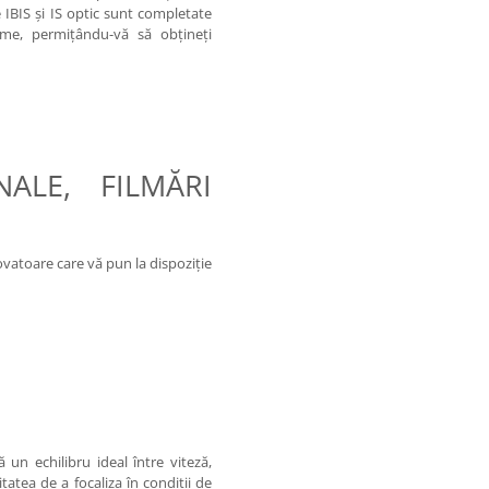
e IBIS şi IS optic sunt completate
ilme, permiţându-vă să obţineţi
ALE, FILMĂRI
ovatoare care vă pun la dispoziţie
un echilibru ideal între viteză,
tatea de a focaliza în condiţii de