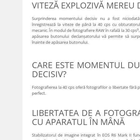
VITEZĂ EXPLOZIVĂ MEREU 
Adaptoare pentru convertoare sau
filtre
Surprinderea momentului decisiv nu a fost nicioda
Alimentatoare 220V
înregistrează la viteze de până la 40 cps cu obturatorul
9
mecanic. În modul de fotografiere RAW în rafală la 30 cps
Cabluri
apăsarea butonului declanşatorului vă permite să surp
înainte de apăsarea butonului.
Carcase de tip Cage, pentru
integrare in sisteme video
complexe
Curatare Senzor
CARE ESTE MOMENTUL D
Huse de ploaie
DECISIV?
Microfoane / Reportofoane
Fotografierea la 40 cps oferă fotografilor o libertate făr
Nivela patina
perfect.
Ocular
Transmitator de fisiere fara fir
LIBERTATEA DE A FOTOGRA
Vizor
CU APARATUL ÎN MÂNĂ
Accesorii diverse
Stabilizatorul de imagine integrat în EOS R6 Mark II fun
Genti, Rucsacuri, Troller foto