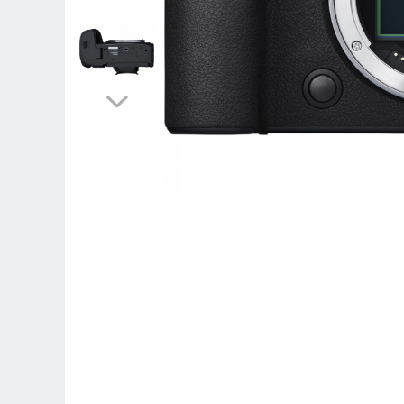
Parasolare
Teleconvertoare
Adaptoare montura / baioneta
Capace obiectiv si camera
Inele Macro
Filtre foto
Filtre Filet
Filtre tip Cokin
Filtre White Balance
Accesorii filtre
Convertoare pe filet foto video
Inele reductii obiective
Curatare si intretinere
Blitz-uri externe
Blitz-uri TTL - Dedicate