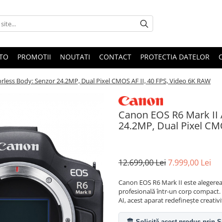
OTO
PROMOTII
NOUTATI
CONTACT
PROTECTIA DATELOR
rless Body: Senzor 24.2MP, Dual Pixel CMOS AF II, 40 FPS, Video 6K RAW
Canon EOS R6 Mark II 
24.2MP, Dual Pixel CM
12.699,00 Lei
7.999,00 Lei
Canon EOS R6 Mark II este alegerea 
profesională într-un corp compact. 
AI, acest aparat redefinește creativi
🏛️ Solicită acest produs prin