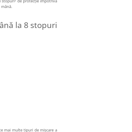
2
8 stopuri
de protecţie împotriva
în mână.
ână la 8 stopuri
te mai multe tipuri de mişcare a