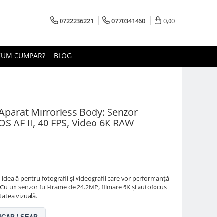
0722236221
0770341460
0,00
CUM CUMPAR?
BLOG
Aparat Mirrorless Body: Senzor
OS AF II, 40 FPS, Video 6K RAW
ideală pentru fotografii și videografii care vor performanță
Cu un senzor full-frame de 24.2MP, filmare 6K și autofocus
tatea vizuală.
 SICAP / SEAP