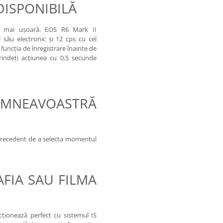
DISPONIBILĂ
tă mai uşoară. EOS R6 Mark II
 său electronic şi 12 cps cu cel
, funcţia de înregistrare înainte de
rindeţi acţiunea cu 0,5 secunde
UMNEAVOASTRĂ
ă precedent de a selecta momentul
FIA SAU FILMA
cţionează perfect cu sistemul IS