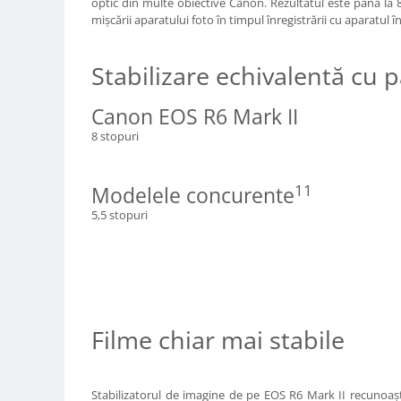
optic din multe obiective Canon. Rezultatul este până la 
Genti foto
mişcării aparatului foto în timpul înregistrării cu aparatul 
Genti Holster TopLoader
Stabilizare echivalentă cu p
Genti, Troller Video
Rucsacuri Foto
Canon EOS R6 Mark II
Only One Shoulder - SlingShot
8 stopuri
Tocuri si huse protectie aparate
Hamuri si Centuri foto
11
Modelele concurente
Curele Aparat - Umar
5,5 stopuri
Genti Laptop si iPad
Hand Strap / Grip
Troller
Accesorii genti si trollere
Filme chiar mai stabile
Solid-State Drive (SSD)
Video / Camere si accesorii
Camere video profesionale
Stabilizatorul de imagine de pe EOS R6 Mark II recunoaş