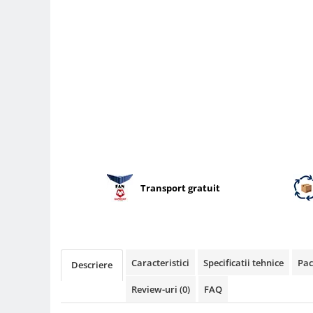
Compatibil Sony
Blitz-uri circulare (Macro)
Adaptoare stativ port umbrela si
blitz TTL
Comander TTL
Cabluri TTL
Cabluri si Patine Sincron
Alimentare auxiliara blitz
Protectie patina apa, ploaie
Transport gratuit
Bounce-uri, Softbox-uri
Ring-Flash Adaptor
Bracket-uri si suporti
Huse protectie blitz extern
Caracteristici
Specificatii tehnice
Pac
Descriere
Huse protectie filtre gel
Review-uri
(0)
FAQ
Accesorii Aparate Digitale