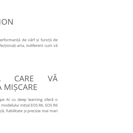
ION
erformanţă de vârf şi funcţii de
ecţionaţi arta, indiferent cum vă
TĂ CARE VĂ
A MIŞCARE
pe AI cu deep learning oferă o
 modelului iniţial EOS R6. EOS R6
, fiabilitate şi precizie mai mari