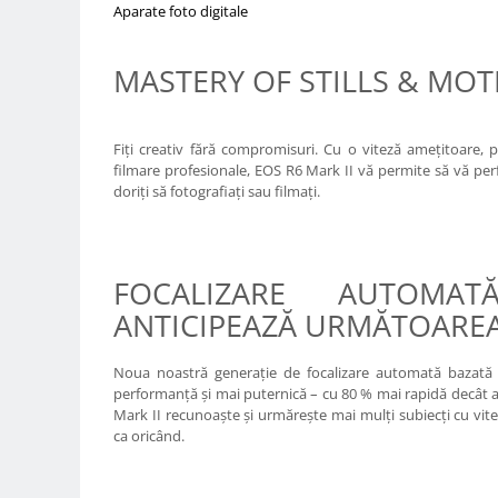
Carduri memorie, Cititoare
Aparate foto digitale
Carduri memorie
MASTERY OF STILLS & MOT
Cititoare carduri
Huse protectie card memorie
Grip-uri
Fiţi creativ fără compromisuri. Cu o viteză ameţitoare, p
Telecomenzi
filmare profesionale, EOS R6 Mark II vă permite să vă perf
doriţi să fotografiaţi sau filmaţi.
LCD protectie
Recordere audio digitale
Acumulatori si baterii
FOCALIZARE AUTOMA
Acumulatori Foto
ANTICIPEAZĂ URMĂTOARE
Acumulatori AA/AAA (R6/R3)) si
incarcatoare
Noua noastră generaţie de focalizare automată bazată 
Baterii
performanţă şi mai puternică – cu 80 % mai rapidă decât a
Incarcatoare acumulatori Foto-
Mark II recunoaşte şi urmăreşte mai mulţi subiecţi cu viteză
Video
ca oricând.
Huse protectie acumulatori foto
Tablete grafice