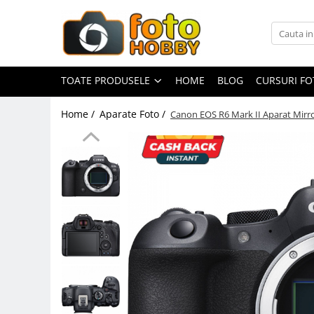
Toate Produsele
Aparate Foto
TOATE PRODUSELE
HOME
BLOG
CURSURI F
Aparate Foto Mirrorless
Home /
Aparate Foto /
Canon EOS R6 Mark II Aparat Mirro
Aparate Foto DSLR
Aparate Foto Compacte
Aparate foto instant
Aparate foto pe film
Cursuri foto
Obiective foto si accesorii
Obiective Mirorless
Obiective DSLR
Huse si tocuri protectie obiective
Obiective Cinematice