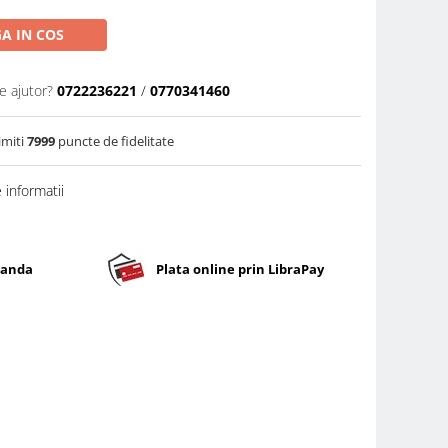
A IN COS
e ajutor?
0722236221
/
0770341460
imiti
7999
puncte de fidelitate
informatii
banda
Plata online prin LibraPay