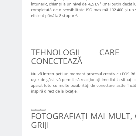
1
Trepiede si monopiede
întuneric, chiar şi la un nivel de -6,5 EV
(mai puţin decât l
completată de o sensibilitate ISO maximă 102.400 şi un s
Trepiede foto
2
eficient până la 8 stopuri
.
Trepiede video
Trepied / Monopied Carbon
Trepiede pentru compacte /
webcam-uri
TEHNOLOGII CARE 
Monopiede foto/video
CONECTEAZĂ
Cap trepied si monopied
Nu vă întrerupeţi un moment procesul creativ cu EOS R6 M
Carucioare trepied (Dolly)
uşor de găsit vă permit să reacţionaţi imediat la situaţii
Placute cap trepied
aparat foto cu multe posibilităţi de conectare, astfel în
inspiră direct de la locaţie.
Huse trepied / stativ lumini
Sina Focus pentru Macro
Accesorii trepiede si monopiede
FOTOGRAFIAŢI MAI MULT, 
Selfie Stick
GRIJI
Studio/Lumini si accesorii