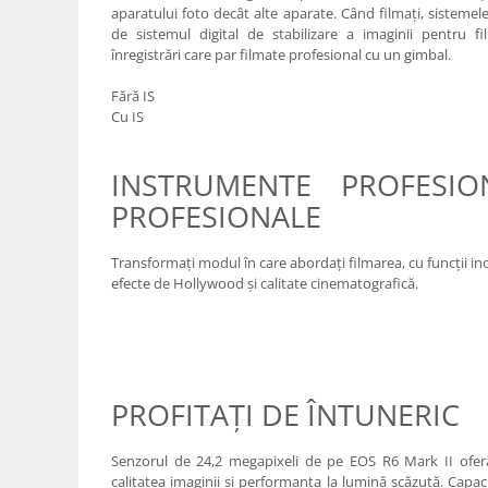
aparatului foto decât alte aparate. Când filmaţi, sistemel
Camere Video Cinematice
de sistemul digital de stabilizare a imaginii pentru f
Camere video de actiune
înregistrări care par filmate profesional cu un gimbal.
Accesorii camere video de actiune
Fără IS
Cu IS
Accesorii drone
Acumulatori camere video
INSTRUMENTE PROFESION
Lampi video
PROFESIONALE
Stabilizatoare (Gimbal) / Steady
Cam
Transformaţi modul în care abordaţi filmarea, cu funcţii in
Huse Protectie / Ploaie camere
efecte de Hollywood şi calitate cinematografică.
video
Accesorii diverse pt camere video
Camere Video Cinematice
Drone
PROFITAŢI DE ÎNTUNERIC
Slider
Senzorul de 24,2 megapixeli de pe EOS R6 Mark II oferă 
Camere Video Compacte
calitatea imaginii şi performanţa la lumină scăzută. Capaci