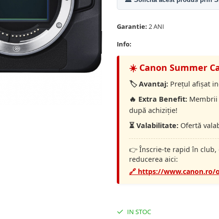
Garantie:
2 ANI
Info:
☀️ Canon Summer Ca
🏷️ Avantaj:
Prețul afișat 
🔥 Extra Benefit:
Membri
după achiziție!
⏳ Valabilitate:
Ofertă vala
👉 Înscrie-te rapid în club,
reducerea aici:
🔗 https://www.canon.ro/
IN STOC