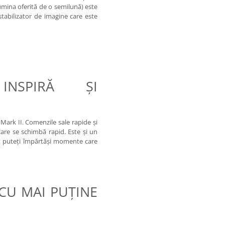
umina oferită de o semilună) este
tabilizator de imagine care este
INSPIRĂ ŞI
ark II. Comenzile sale rapide şi
 care se schimbă rapid. Este şi un
cât puteţi împărtăşi momente care
CU MAI PUŢINE