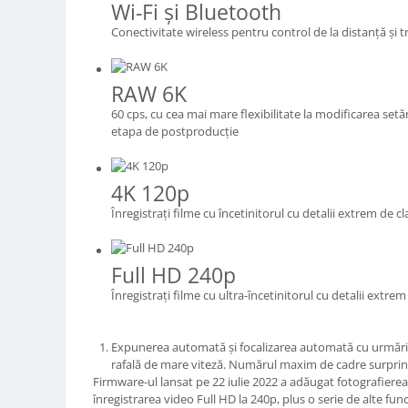
Wi-Fi şi Bluetooth
Camere Video Cinematice
Conectivitate wireless pentru control de la distanţă şi t
Camere video de actiune
Accesorii camere video de actiune
RAW 6K
Accesorii drone
60 cps, cu cea mai mare flexibilitate la modificarea setăr
Acumulatori camere video
etapa de postproducţie
Lampi video
Stabilizatoare (Gimbal) / Steady
4K 120p
Cam
Înregistraţi filme cu încetinitorul cu detalii extrem de cl
Huse Protectie / Ploaie camere
video
Full HD 240p
Accesorii diverse pt camere video
Înregistraţi filme cu ultra-încetinitorul cu detalii extrem
Camere Video Cinematice
Drone
Expunerea automată şi focalizarea automată cu urmări
Slider
rafală de mare viteză. Numărul maxim de cadre surprins
Firmware-ul lansat pe 22 iulie 2022 a adăugat fotografierea
Camere Video Compacte
înregistrarea video Full HD la 240p, plus o serie de alte func