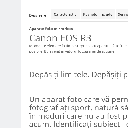
Compatibil Sony
Blitz-uri circulare (Macro)
Caracteristici
Pachetul include
Servi
Descriere
Adaptoare stativ port umbrela si
blitz TTL
Aparate foto mirrorless
Canon EOS R3
Comander TTL
Cabluri TTL
Momente efemere în timp, surprinse cu aparatul foto în mo
posibile. Bun venit în viitorul fotografiei de acţiune!
Cabluri si Patine Sincron
Alimentare auxiliara blitz
Protectie patina apa, ploaie
Depăşiţi limitele. Depăşiţi
Bounce-uri, Softbox-uri
Ring-Flash Adaptor
Un aparat foto care vă per
Bracket-uri si suporti
fotografiaţi sport, natură săl
Huse protectie blitz extern
în moduri care nu au fost p
Huse protectie filtre gel
acum. Identificaţi subiecţii
Accesorii Aparate Digitale