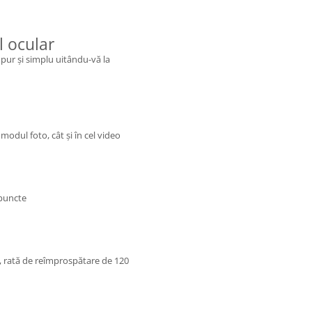
l ocular
 pur şi simplu uitându-vă la
odul foto, cât şi în cel video
 puncte
e, rată de reîmprospătare de 120