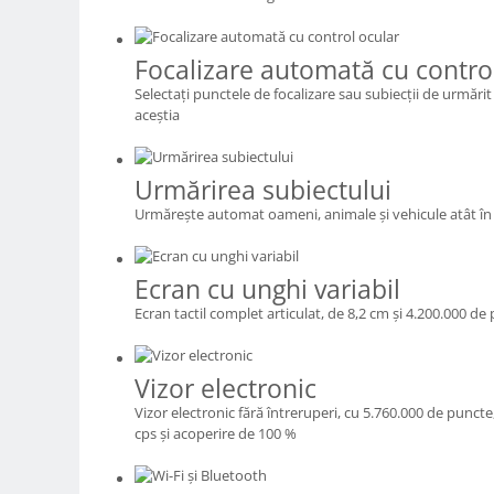
Genti foto
Genti Holster TopLoader
Focalizare automată cu contro
Genti, Troller Video
Selectaţi punctele de focalizare sau subiecţii de urmărit
aceştia
Rucsacuri Foto
Only One Shoulder - SlingShot
Urmărirea subiectului
Tocuri si huse protectie aparate
Urmăreşte automat oameni, animale şi vehicule atât în m
Hamuri si Centuri foto
Curele Aparat - Umar
Ecran cu unghi variabil
Genti Laptop si iPad
Ecran tactil complet articulat, de 8,2 cm şi 4.200.000 de
Hand Strap / Grip
Troller
Vizor electronic
Accesorii genti si trollere
Vizor electronic fără întreruperi, cu 5.760.000 de punct
Solid-State Drive (SSD)
cps şi acoperire de 100 %
Video / Camere si accesorii
Camere video profesionale