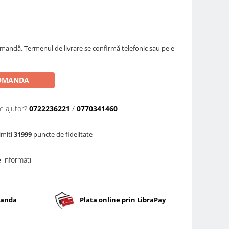
omandă. Termenul de livrare se confirmă telefonic sau pe e-
OMANDA
e ajutor?
0722236221
/
0770341460
imiti
31999
puncte de fidelitate
informatii
banda
Plata online prin LibraPay