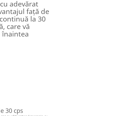
 cu adevărat
vantajul faţă de
continuă la 30
ă, care vă
 înaintea
de 30 cps