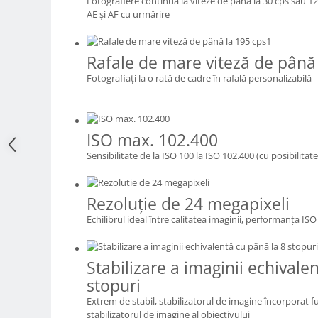
Fotografiere continuă la viteze de până la 30 cps sau 1
AE şi AF cu urmărire
Adaptoare pentru convertoare sau
filtre
Alimentatoare 220V
Rafale de mare viteză de până
Cabluri
Fotografiaţi la o rată de cadre în rafală personalizabilă
Carcase de tip Cage, pentru
integrare in sisteme video
complexe
Curatare Senzor
ISO max. 102.400
Sensibilitate de la ISO 100 la ISO 102.400 (cu posibilitat
Huse de ploaie
Microfoane / Reportofoane
Rezoluţie de 24 megapixeli
Nivela patina
Echilibrul ideal între calitatea imaginii, performanţa ISO
Ocular
Transmitator de fisiere fara fir
Stabilizare a imaginii echivale
Vizor
stopuri
Accesorii diverse
Extrem de stabil, stabilizatorul de imagine încorporat 
Genti, Rucsacuri, Troller foto
stabilizatorul de imagine al obiectivului