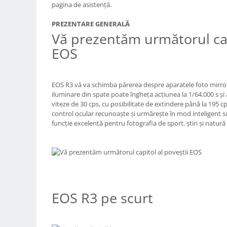
pagina de asistenţă.
Trepiede si monopiede
Trepiede foto
PREZENTARE GENERALĂ
Vă prezentăm următorul capi
Trepiede video
EOS
Trepied / Monopied Carbon
Trepiede pentru compacte /
webcam-uri
EOS R3 vă va schimba părerea despre aparatele foto mirro
Monopiede foto/video
iluminare din spate poate îngheţa acţiunea la 1/64.000 s şi 
viteze de 30 cps, cu posibilitate de extindere până la 195 c
Cap trepied si monopied
control ocular recunoaşte şi urmăreşte în mod inteligent sub
funcţie excelentă pentru fotografia de sport, ştiri şi natură 
Carucioare trepied (Dolly)
Placute cap trepied
Huse trepied / stativ lumini
Sina Focus pentru Macro
Accesorii trepiede si monopiede
EOS R3 pe scurt
Selfie Stick
Studio/Lumini si accesorii