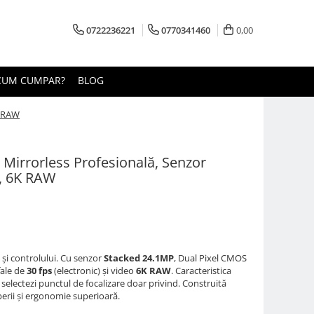
0722236221
0770341460
0,00
CUM CUMPAR?
BLOG
K RAW
irrorless Profesională, Senzor
, 6K RAW
i și controlului. Cu senzor
Stacked
24.1
MP
, Dual Pixel CMOS
fale de
30
fps
(electronic) și video
6
K RAW
. Caracteristica
 selectezi punctul de focalizare doar privind. Construită
perii și ergonomie superioară.