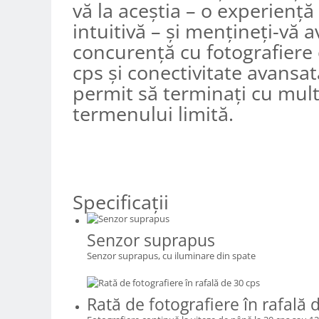
vă la aceştia – o experienţă
Carduri memorie, Cititoare
intuitivă – şi menţineţi-vă a
Carduri memorie
concurenţă cu fotografiere 
Cititoare carduri
Huse protectie card memorie
cps şi conectivitate avansat
Grip-uri
permit să terminaţi cu mult
Telecomenzi
termenului limită.
LCD protectie
Recordere audio digitale
Acumulatori si baterii
Acumulatori Foto
Specificaţii
Acumulatori AA/AAA (R6/R3)) si
incarcatoare
Senzor suprapus
Baterii
Senzor suprapus, cu iluminare din spate
Incarcatoare acumulatori Foto-
Video
Huse protectie acumulatori foto
Rată de fotografiere în rafală 
Tablete grafice