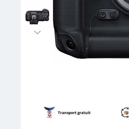
Parasolare
Teleconvertoare
Adaptoare montura / baioneta
Capace obiectiv si camera
Inele Macro
Filtre foto
Filtre Filet
Filtre tip Cokin
Filtre White Balance
Accesorii filtre
Convertoare pe filet foto video
Inele reductii obiective
Curatare si intretinere
Transport gratuit
Blitz-uri externe
Blitz-uri TTL - Dedicate