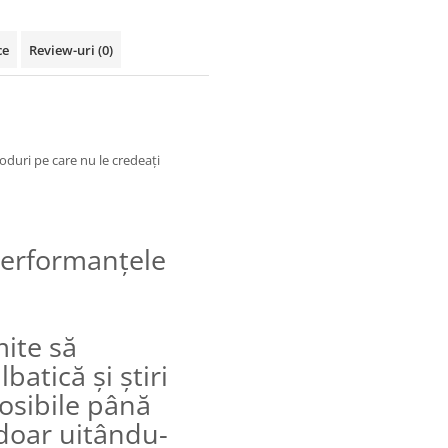
ce
Review-uri
(0)
duri pe care nu le credeaţi
 performanţele
mite să
batică şi ştiri
osibile până
 doar uitându-