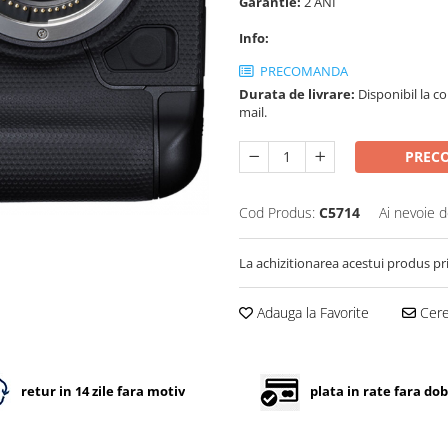
Garantie:
2 ANI
Info:
PRECOMANDA
Durata de livrare:
Disponibil la c
mail.
PREC
Cod Produs:
C5714
Ai nevoie d
La achizitionarea acestui produs pr
Adauga la Favorite
Cere 
retur in 14 zile fara motiv
plata in rate fara do