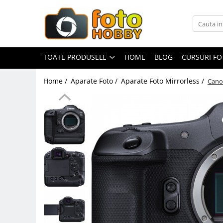
Toate Produsele
Aparate Foto
TOATE PRODUSELE
HOME
BLOG
CURSURI F
Aparate Foto Mirrorless
Home /
Aparate Foto /
Aparate Foto Mirrorless /
Cano
Aparate Foto DSLR
Aparate Foto Compacte
Aparate foto instant
Aparate foto pe film
Cursuri foto
Obiective foto si accesorii
Obiective Mirorless
Obiective DSLR
Huse si tocuri protectie obiective
Obiective Cinematice