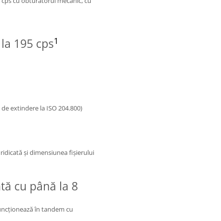
2 cps cu obturatorul mecanic, cu
1
 la 195 cps
e de extindere la ISO 204.800)
 ridicată şi dimensiunea fişierului
ntă cu până la 8
funcţionează în tandem cu