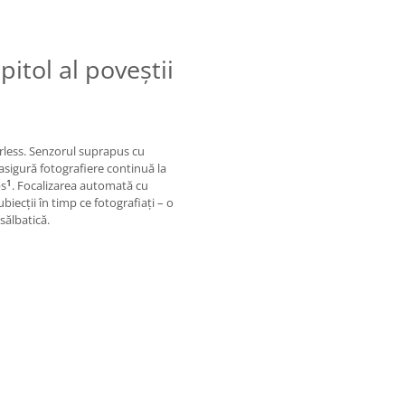
tol al poveştii
rless. Senzorul suprapus cu
asigură fotografiere continuă la
1
ps
. Focalizarea automată cu
iecţii în timp ce fotografiaţi – o
sălbatică.