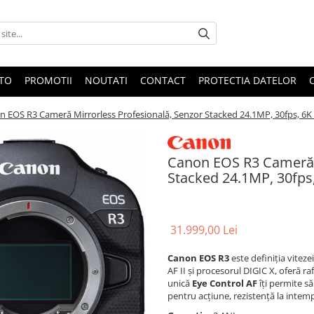
OTO
PROMOTII
NOUTATI
CONTACT
PROTECTIA DATELOR
n EOS R3 Cameră Mirrorless Profesională, Senzor Stacked 24.1MP, 30fps, 6
Canon EOS R3 Cameră M
Stacked 24.1MP, 30fps
31.999,00 Lei
Canon EOS R3
este definiția viteze
AF II și procesorul DIGIC X, oferă ra
unică
Eye Control AF
îți permite să
pentru acțiune, rezistență la intem