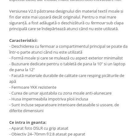
Versiunea V2.0 păstrarea designului din material textil moale si
fin dar este mai ușoară decât originalul. Pentru o mai mare
siguranță, a fost adăugată o deschizătură cu
fermoar
sub clapa
principală care se îndepărtează atunci când nu este utilizată.
Caracteristici:
- Deschiderea cu fermoar a compartimentul principal se poate da
într-o parte atunci când nu este utilizată
- Formă moale și care se mulează cu aspect exterior minimalist
- Buzunare dedicate pentru o tabletă de pana la 10" si un laptop
de pana la 12"
- Facută materiale durabile de calitate care resping picăturile de
apă
- Fermoare YKK rezistente
- Curea de umar ajustabila cu zona moale anti-alunecare
- Husa impermeabila impotriva ploii inclusa
- Sunt incluse separatoare interioare detasabile si usoare, de
diferite dimensiuni
Ce intra in geanta:
- Aparat foto DSLR cu grip atasat
- Obiectiv 24–70mm f/2.8 atasat pe aparat