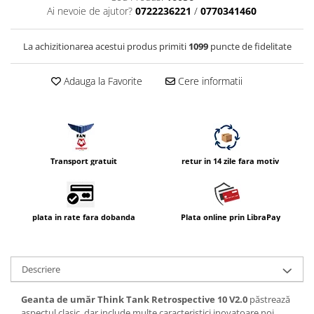
Ai nevoie de ajutor?
0722236221
/
0770341460
Vizor
Accesorii diverse
La achizitionarea acestui produs primiti
1099
puncte de fidelitate
Adauga la Favorite
Cere informatii
Transport gratuit
retur in 14 zile fara motiv
plata in rate fara dobanda
Plata online prin LibraPay
Descriere
Geanta de umăr
Think Tank Retrospective 10 V2.0
păstrează
aspectul clasic, dar include multe caracteristici inovatoare noi.