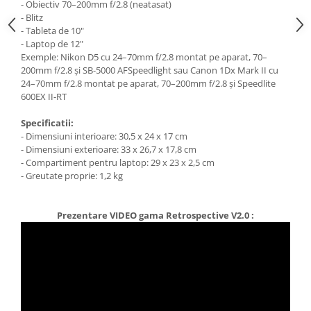
- Obiectiv 70–200mm f/2.8 (neatasat)
- Blitz
- Tableta de 10"
- Laptop de 12"
Exemple: Nikon D5 cu 24–70mm f/2.8 montat pe aparat, 70–
200mm f/2.8 și SB-5000 AFSpeedlight sau Canon 1Dx Mark II cu
24–70mm f/2.8 montat pe aparat, 70–200mm f/2.8 și Speedlite
600EX II-RT
Specificatii:
- Dimensiuni interioare: 30,5 x 24 x 17 cm
- Dimensiuni exterioare: 33 x 26,7 x 17,8 cm
- Compartiment pentru laptop: 29 x 23 x 2,5 cm
- Greutate proprie: 1,2 kg
Prezentare VIDEO gama Retrospective V2.0 :