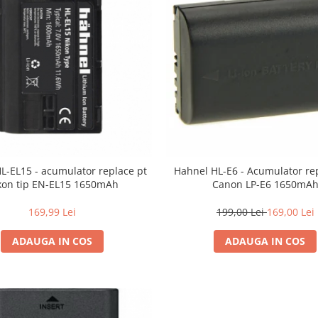
L-EL15 - acumulator replace pt
Hahnel HL-E6 - Acumulator rep
kon tip EN-EL15 1650mAh
Canon LP-E6 1650mA
169,99 Lei
199,00 Lei
169,00 Lei
ADAUGA IN COS
ADAUGA IN COS