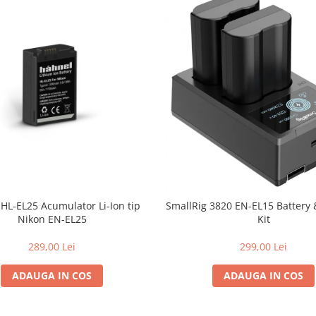
HL-EL25 Acumulator Li-Ion tip
SmallRig 3820 EN-EL15 Battery
Nikon EN-EL25
Kit
289,00 Lei
299,00 Lei
ADAUGA IN COS
ADAUGA IN COS