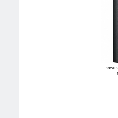
Camere Video Cinematice
Camere video de actiune
Accesorii camere video de actiune
Accesorii drone
Acumulatori camere video
Lampi video
Stabilizatoare (Gimbal) / Steady
Cam
Huse Protectie / Ploaie camere
Samsung
video
Accesorii diverse pt camere video
Camere Video Cinematice
Drone
Slider
Camere Video Compacte