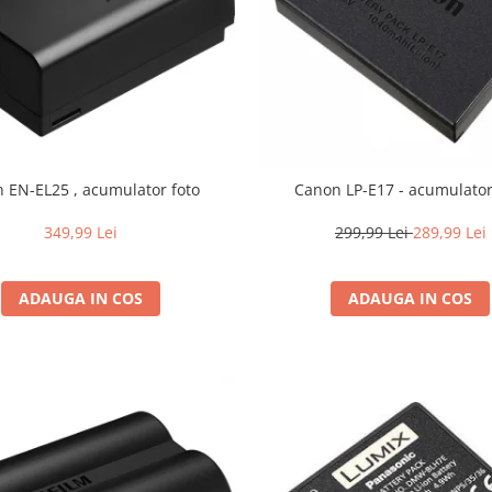
n EN-EL25 , acumulator foto
Canon LP-E17 - acumulator
349,99 Lei
299,99 Lei
289,99 Lei
ADAUGA IN COS
ADAUGA IN COS