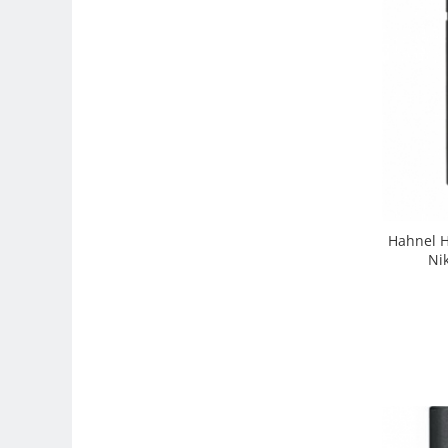
Genti foto
Genti Holster TopLoader
Genti, Troller Video
Rucsacuri Foto
Only One Shoulder - SlingShot
Tocuri si huse protectie aparate
Hamuri si Centuri foto
Curele Aparat - Umar
Hahnel H
Ni
Genti Laptop si iPad
Hand Strap / Grip
Troller
Accesorii genti si trollere
Solid-State Drive (SSD)
Video / Camere si accesorii
Camere video profesionale