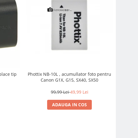
Phottix NB-10L , acumullator foto pentru
lace tip
Canon G1X, G15, SX40, SX50
h
99,99 Lei
49,99 Lei
ADAUGA IN COS