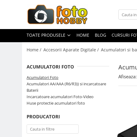
Toate Produsele
Aparate Foto
TOATE PRODUSELE
HOME
BLOG
CURSURI F
Aparate Foto Mirrorless
Home /
Accesorii Aparate Digitale /
Acumulatori si ba
Aparate Foto DSLR
Aparate Foto Compacte
Acumul
ACUMULATORI FOTO
Aparate foto instant
Afiseaza:
Acumulatori Foto
Aparate foto pe film
Acumulatori AA/AAA (R6/R3)) si incarcatoare
Cursuri foto
Baterii
Incarcatoare acumulatori Foto-Video
Obiective foto si accesorii
Huse protectie acumulatori foto
Obiective Mirorless
Obiective DSLR
PRODUCATORI
Huse si tocuri protectie obiective
Obiective Cinematice