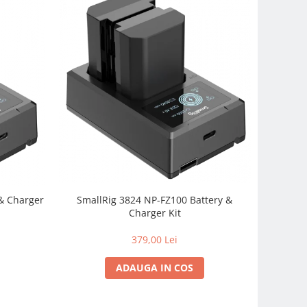
 & Charger
SmallRig 3824 NP-FZ100 Battery &
Charger Kit
379,00 Lei
ADAUGA IN COS