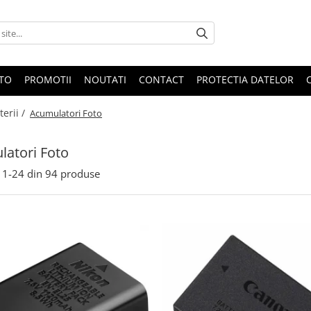
OTO
PROMOTII
NOUTATI
CONTACT
PROTECTIA DATELOR
terii /
Acumulatori Foto
atori Foto
1-
24
din
94
produse