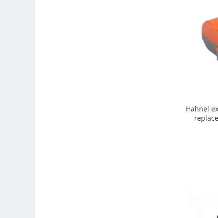
Adaptoare pentru convertoare sau
filtre
Alimentatoare 220V
Cabluri
Carcase de tip Cage, pentru
integrare in sisteme video
complexe
Curatare Senzor
Huse de ploaie
Hahnel e
replac
Microfoane / Reportofoane
Nivela patina
Ocular
Transmitator de fisiere fara fir
Vizor
Accesorii diverse
Genti, Rucsacuri, Troller foto