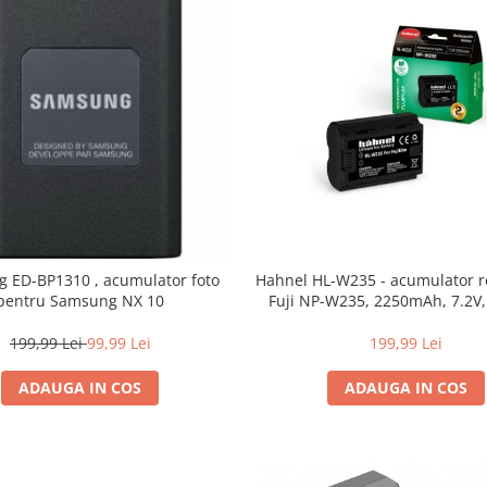
Hahnel HL-W235 - acumulator replace tip
 ED-BP1310 , acumulator foto
Fuji NP-W235, 2250mAh, 7.2V
pentru Samsung NX 10
199,99 Lei
199,99 Lei
99,99 Lei
ADAUGA IN COS
ADAUGA IN COS