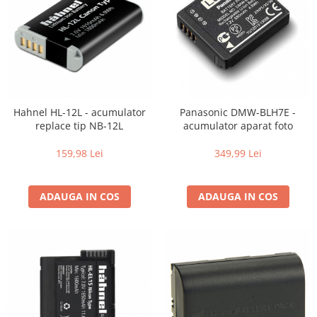
Hahnel HL-12L - acumulator
Panasonic DMW-BLH7E -
replace tip NB-12L
acumulator aparat foto
159,98 Lei
349,99 Lei
ADAUGA IN COS
ADAUGA IN COS