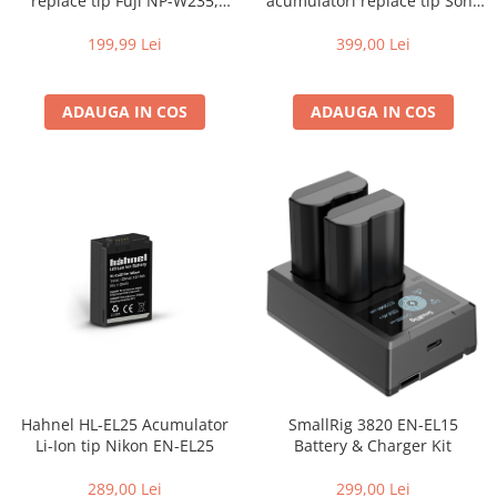
replace tip Fuji NP-W235,
acumulatori replace tip Sony
2250mAh, 7.2V, 16.2Wh
NP-FZ100, 2000mAh
199,99 Lei
399,00 Lei
ADAUGA IN COS
ADAUGA IN COS
Hahnel HL-EL25 Acumulator
SmallRig 3820 EN-EL15
Li-Ion tip Nikon EN-EL25
Battery & Charger Kit
289,00 Lei
299,00 Lei