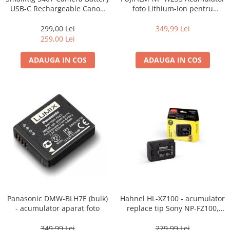
Vizor
USB-C Rechargeable Canon
foto Lithium-Ion pentru
LP-E6P Orange
FUJIFILM (7.2V, 2200mAh)
Accesorii diverse
299,00 Lei
349,99 Lei
259,00 Lei
ADAUGA IN COS
ADAUGA IN COS
Panasonic DMW-BLH7E (bulk)
Hahnel HL-XZ100 - acumulator
- acumulator aparat foto
replace tip Sony NP-FZ100,
2000mAh
349,99 Lei
279,99 Lei