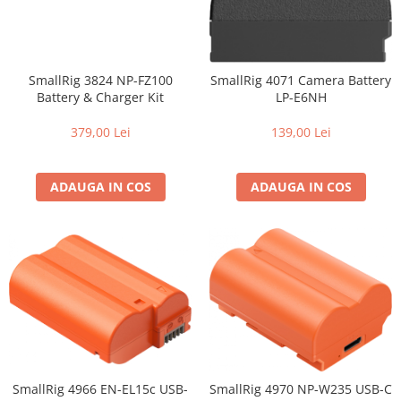
SmallRig 3824 NP-FZ100
SmallRig 4071 Camera Battery
Battery & Charger Kit
LP-E6NH
379,00 Lei
139,00 Lei
ADAUGA IN COS
ADAUGA IN COS
SmallRig 4966 EN-EL15c USB-
SmallRig 4970 NP-W235 USB-C