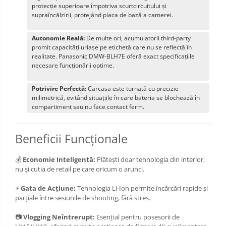
protecție superioare împotriva scurtcircuitului și
supraîncălzirii, protejând placa de bază a camerei.
Autonomie Reală:
De multe ori, acumulatorii third-party
promit capacități uriașe pe etichetă care nu se reflectă în
realitate. Panasonic DMW-BLH7E oferă exact specificațiile
necesare funcționării optime.
Potrivire Perfectă:
Carcasa este turnată cu precizie
milimetrică, evitând situațiile în care bateria se blochează în
compartiment sau nu face contact ferm.
Beneficii Funcționale
💰
Economie Inteligentă:
Plătești doar tehnologia din interior,
nu și cutia de retail pe care oricum o arunci.
⚡
Gata de Acțiune:
Tehnologia Li-Ion permite încărcări rapide și
parțiale între sesiunile de shooting, fără stres.
📷
Vlogging Neîntrerupt:
Esențial pentru posesorii de