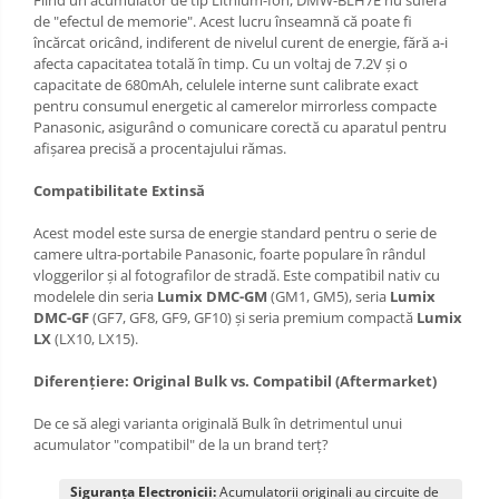
Fiind un acumulator de tip Lithium-Ion, DMW-BLH7E nu suferă
de "efectul de memorie". Acest lucru înseamnă că poate fi
încărcat oricând, indiferent de nivelul curent de energie, fără a-i
afecta capacitatea totală în timp. Cu un voltaj de 7.2V și o
capacitate de 680mAh, celulele interne sunt calibrate exact
pentru consumul energetic al camerelor mirrorless compacte
Panasonic, asigurând o comunicare corectă cu aparatul pentru
afișarea precisă a procentajului rămas.
Compatibilitate Extinsă
Acest model este sursa de energie standard pentru o serie de
camere ultra-portabile Panasonic, foarte populare în rândul
vloggerilor și al fotografilor de stradă. Este compatibil nativ cu
modelele din seria
Lumix DMC-GM
(GM1, GM5), seria
Lumix
DMC-GF
(GF7, GF8, GF9, GF10) și seria premium compactă
Lumix
LX
(LX10, LX15).
Diferențiere: Original Bulk vs. Compatibil (Aftermarket)
De ce să alegi varianta originală Bulk în detrimentul unui
acumulator "compatibil" de la un brand terț?
Siguranța Electronicii:
Acumulatorii originali au circuite de