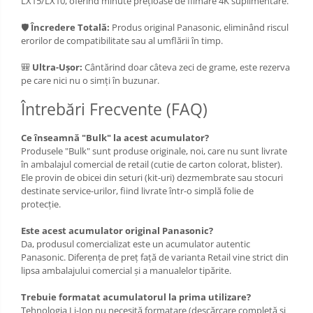
LX15/LX10, oferind minute prețioase de filmare 4K suplimentare.
🛡️
Încredere Totală:
Produs original Panasonic, eliminând riscul
erorilor de compatibilitate sau al umflării în timp.
🎒
Ultra-Ușor:
Cântărind doar câteva zeci de grame, este rezerva
pe care nici nu o simți în buzunar.
Întrebări Frecvente (FAQ)
Ce înseamnă "Bulk" la acest acumulator?
Produsele "Bulk" sunt produse originale, noi, care nu sunt livrate
în ambalajul comercial de retail (cutie de carton colorat, blister).
Ele provin de obicei din seturi (kit-uri) dezmembrate sau stocuri
destinate service-urilor, fiind livrate într-o simplă folie de
protecție.
Este acest acumulator original Panasonic?
Da, produsul comercializat este un acumulator autentic
Panasonic. Diferența de preț față de varianta Retail vine strict din
lipsa ambalajului comercial și a manualelor tipărite.
Trebuie formatat acumulatorul la prima utilizare?
Tehnologia Li-Ion nu necesită formatare (descărcare completă și