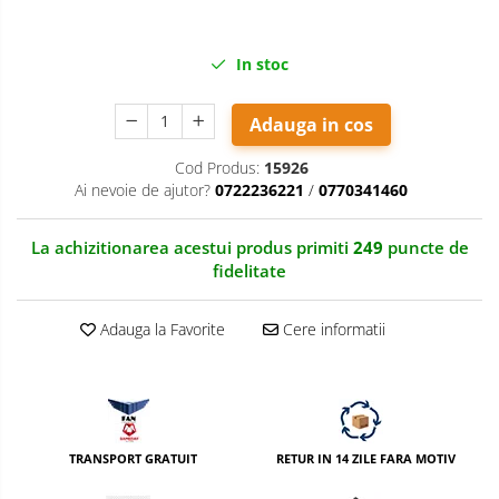
Nivela patina
In stoc
Ocular
Transmitator de fisiere fara fir
Adauga in cos
Vizor
Cod Produs:
15926
Accesorii diverse
Ai nevoie de ajutor?
0722236221
/
0770341460
La achizitionarea acestui produs primiti
249
puncte de
fidelitate
Adauga la Favorite
Cere informatii
TRANSPORT GRATUIT
RETUR IN 14 ZILE FARA MOTIV