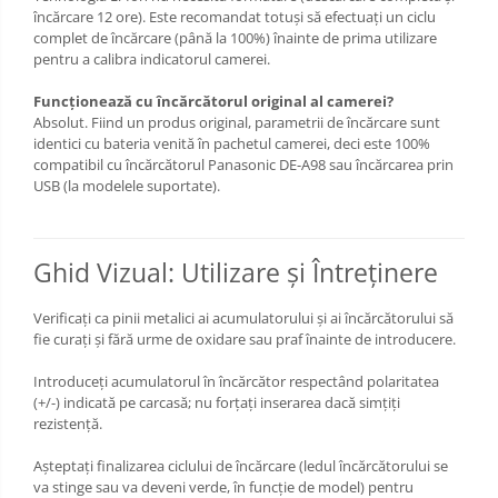
încărcare 12 ore). Este recomandat totuși să efectuați un ciclu
complet de încărcare (până la 100%) înainte de prima utilizare
pentru a calibra indicatorul camerei.
Funcționează cu încărcătorul original al camerei?
Absolut. Fiind un produs original, parametrii de încărcare sunt
identici cu bateria venită în pachetul camerei, deci este 100%
compatibil cu încărcătorul Panasonic DE-A98 sau încărcarea prin
USB (la modelele suportate).
Ghid Vizual: Utilizare și Întreținere
Verificați ca pinii metalici ai acumulatorului și ai încărcătorului să
fie curați și fără urme de oxidare sau praf înainte de introducere.
Introduceți acumulatorul în încărcător respectând polaritatea
(+/-) indicată pe carcasă; nu forțați inserarea dacă simțiți
rezistență.
Așteptați finalizarea ciclului de încărcare (ledul încărcătorului se
va stinge sau va deveni verde, în funcție de model) pentru