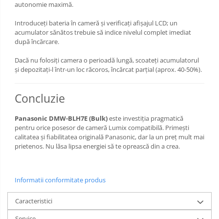
autonomie maximă.
Introduceți bateria în cameră și verificați afișajul LCD; un
acumulator sănătos trebuie să indice nivelul complet imediat
după încărcare.
Dacă nu folosiți camera o perioadă lungă, scoateți acumulatorul
și depozitați-l într-un loc răcoros, încărcat parțial (aprox. 40-50%).
Concluzie
Panasonic DMW-BLH7E (Bulk)
este investiția pragmatică
pentru orice posesor de cameră Lumix compatibilă. Primești
calitatea și fiabilitatea originală Panasonic, dar la un preț mult mai
prietenos. Nu lăsa lipsa energiei să te oprească din a crea.
Informatii conformitate produs
Caracteristici
Service