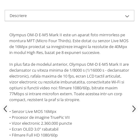
Carduri memorie, Cititoare
Carduri memorie
Descriere
Cititoare carduri
Huse protectie card memorie
Olympus OM-D E-M5 Mark II este un aparat foto mirrrorless pe
Grip-uri
montura MFT (Micro Four Thirds). Este dotat cu senzor Live MOS
Telecomenzi
de 16Mpx proiectat sa inregistreze imagini la rezolutie de 40Mpx
in modul High Res, bazat pe 8 expuneri succesive.
LCD protectie
In plus fata de modelul anterior, Olympus OM-D E-M5 Mark II are
Recordere audio digitale
declansator cu viteza minima de 1/8000 s (1/16000 s - declansator
Acumulatori si baterii
electronic), rafala maxima de 10 fps, ecran LCD tactil articulat,
vizor electronic cu rezolutie imbunatatita, conectivitate Wi-Fi si
Acumulatori Foto
optiuni si functii video noi: filmare 1080/60p, bitrate maxim
Acumulatori AA/AAA (R6/R3)) si
77Mbps si intrare microfon extern. Toate acestea intr-un corp
incarcatoare
compact, rezistent la praf si la stropire.
Baterii
• Senzor Live MOS 16Mpx
Incarcatoare acumulatori Foto-
• Procesor de imagine TruePic VII
Video
• Vizor electronic 2.360.000 puncte
• Ecran OLED 3.0" rabatabil
Huse protectie acumulatori foto
• Filmare Full HD 1080/60p
Tablete grafice