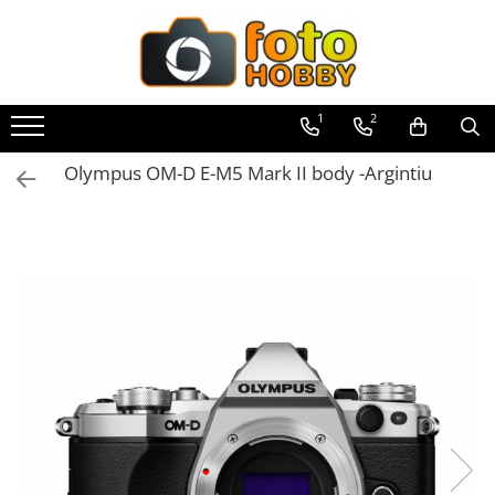
Toate Produsele
Aparate Foto
1
2
Aparate Foto Mirrorless
Olympus OM-D E-M5 Mark II body -Argintiu
Aparate Foto DSLR
Aparate Foto Compacte
Aparate foto instant
Aparate foto pe film
Cursuri foto
Obiective foto si accesorii
Obiective Mirorless
Obiective DSLR
Huse si tocuri protectie obiective
Obiective Cinematice