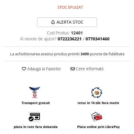
Compatibil Sony
STOC EPUIZAT
Blitz-uri circulare (Macro)
Adaptoare stativ port umbrela si
ALERTA STOC
blitz TTL
Cod Produs:
12401
Comander TTL
Ai nevoie de ajutor?
0722236221
/
0770341460
Cabluri TTL
La achizitionarea acestui produs primiti
3499
puncte de fidelitate
Cabluri si Patine Sincron
Alimentare auxiliara blitz
Adauga la Favorite
Cere informatii
Protectie patina apa, ploaie
Bounce-uri, Softbox-uri
Ring-Flash Adaptor
Bracket-uri si suporti
Transport gratuit
retur in 14 zile fara motiv
Huse protectie blitz extern
Huse protectie filtre gel
plata in rate fara dobanda
Plata online prin LibraPay
Accesorii Aparate Digitale