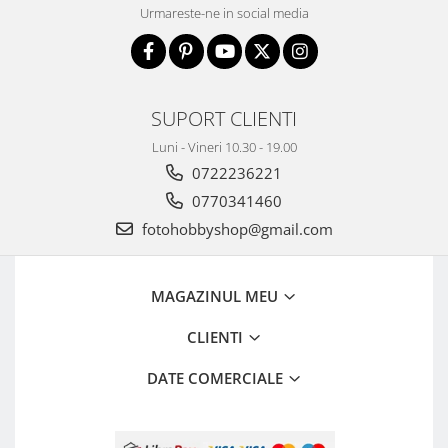
Urmareste-ne in social media
Trepiede si monopiede
Trepiede foto
Trepiede video
Trepied / Monopied Carbon
SUPORT CLIENTI
Trepiede pentru compacte /
Luni - Vineri 10.30 - 19.00
webcam-uri
0722236221
Monopiede foto/video
0770341460
Cap trepied si monopied
fotohobbyshop@gmail.com
Carucioare trepied (Dolly)
Placute cap trepied
MAGAZINUL MEU
Huse trepied / stativ lumini
CLIENTI
Sina Focus pentru Macro
Accesorii trepiede si monopiede
DATE COMERCIALE
Selfie Stick
Studio/Lumini si accesorii