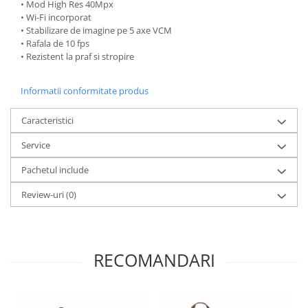
• Mod High Res 40Mpx
• Wi-Fi incorporat
Adaptoare pentru convertoare sau
• Stabilizare de imagine pe 5 axe VCM
filtre
• Rafala de 10 fps
Alimentatoare 220V
• Rezistent la praf si stropire
Cabluri
Informatii conformitate produs
Carcase de tip Cage, pentru
integrare in sisteme video
Caracteristici
complexe
Curatare Senzor
Service
Huse de ploaie
Pachetul include
Microfoane / Reportofoane
Nivela patina
Review-uri
(0)
Ocular
Transmitator de fisiere fara fir
RECOMANDARI
Vizor
Accesorii diverse
Genti, Rucsacuri, Troller foto