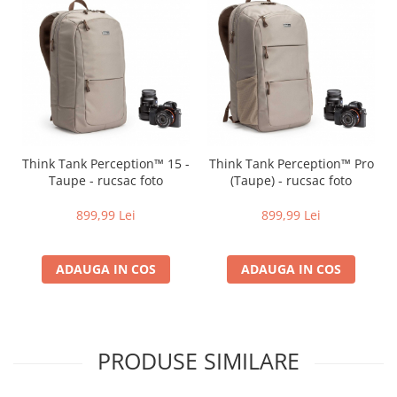
Genti foto
Genti Holster TopLoader
Genti, Troller Video
Rucsacuri Foto
Only One Shoulder - SlingShot
Tocuri si huse protectie aparate
Think Tank Perception™ 15 -
Think Tank Perception™ Pro
Hamuri si Centuri foto
Taupe - rucsac foto
(Taupe) - rucsac foto
Curele Aparat - Umar
899,99 Lei
899,99 Lei
Genti Laptop si iPad
Hand Strap / Grip
ADAUGA IN COS
ADAUGA IN COS
Troller
Accesorii genti si trollere
Solid-State Drive (SSD)
PRODUSE SIMILARE
Video / Camere si accesorii
Camere video profesionale