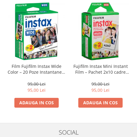
Camere Video Cinematice
Camere video de actiune
Accesorii camere video de actiune
Accesorii drone
Acumulatori camere video
Lampi video
Stabilizatoare (Gimbal) / Steady
Film Fujifilm Instax Wide
Fujifilm Instax Mini Instant
Cam
Color – 20 Poze Instantanee,
Film – Pachet 2x10 cadre
Format Mare, Culori
(ISO 800) pentru imagini
Huse Protectie / Ploaie camere
Vibrante
color vibrante și developare
99,00 Lei
99,00 Lei
video
rapidă
95,00 Lei
95,00 Lei
Accesorii diverse pt camere video
ADAUGA IN COS
ADAUGA IN COS
Camere Video Cinematice
Drone
Slider
SOCIAL
Camere Video Compacte