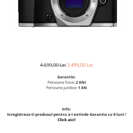
Parasolare
Teleconvertoare
Adaptoare montura / baioneta
Capace obiectiv si camera
Inele Macro
Filtre foto
Filtre Filet
4.699,00 Lei
3.499,00 Lei
Filtre tip Cokin
Filtre White Balance
Garantie:
Persoane fizice:
2 ANI
Accesorii filtre
Persoane juridice:
1 AN
Convertoare pe filet foto video
Inele reductii obiective
Info:
Curatare si intretinere
Inregistreza-ti produsul pentru a-i extinde Garantia cu 6 luni !
Click aici!
Blitz-uri externe
Blitz-uri TTL - Dedicate