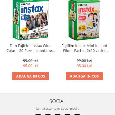
diapozitive 35mm color
diapozitive late 120mm color
negative 35mm alb-negru
negative 35mm color
negative late 120mm alb-negru
negative late 120mm color
Film Fujifilm Instax Wide
Fujifilm Instax Mini Instant
Scanere Film
Color – 20 Poze Instantanee,
Film – Pachet 2x10 cadre
Format Mare, Culori
(ISO 800) pentru imagini
Binocluri, Lupe si Telescoape
Vibrante
color vibrante și developare
99,00 Lei
99,00 Lei
Binocluri
rapidă
95,00 Lei
95,00 Lei
Lunete
ADAUGA IN COS
ADAUGA IN COS
Accesorii pentru Lunete si
Telescoape
Aparate de colectie
Aparate foto de colectie reflex,
SOCIAL
format 24x36mm
Urmareste-ne in social media
Aparate foto de colectie, cu burduf