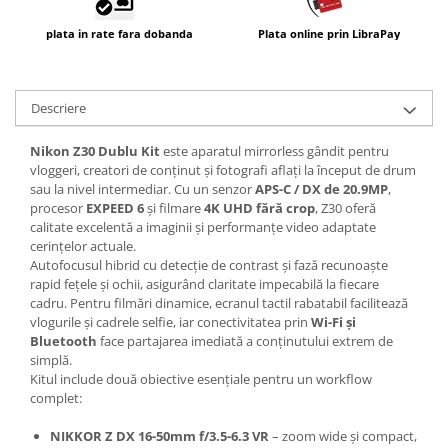
Carduri memorie, Cititoare
plata in rate fara dobanda
Plata online prin LibraPay
Carduri memorie
Cititoare carduri
Huse protectie card memorie
Descriere
Grip-uri
Telecomenzi
Nikon Z30 Dublu Kit
este aparatul mirrorless gândit pentru
vloggeri, creatori de conținut și fotografi aflați la început de drum
LCD protectie
sau la nivel intermediar. Cu un senzor
APS-C / DX de 20.9MP
,
procesor
EXPEED 6
și filmare
4K UHD fără crop
, Z30 oferă
Recordere audio digitale
calitate excelentă a imaginii și performanțe video adaptate
Acumulatori si baterii
cerințelor actuale.
Autofocusul hibrid cu detecție de contrast și fază recunoaște
Acumulatori Foto
rapid fețele și ochii, asigurând claritate impecabilă la fiecare
Acumulatori AA/AAA (R6/R3)) si
cadru. Pentru filmări dinamice, ecranul tactil rabatabil facilitează
incarcatoare
vlogurile și cadrele selfie, iar conectivitatea prin
Wi-Fi și
Bluetooth
face partajarea imediată a conținutului extrem de
Baterii
simplă.
Incarcatoare acumulatori Foto-
Kitul include două obiective esențiale pentru un workflow
Video
complet:
Huse protectie acumulatori foto
NIKKOR Z DX 16-50mm f/3.5-6.3 VR
– zoom wide și compact,
Tablete grafice