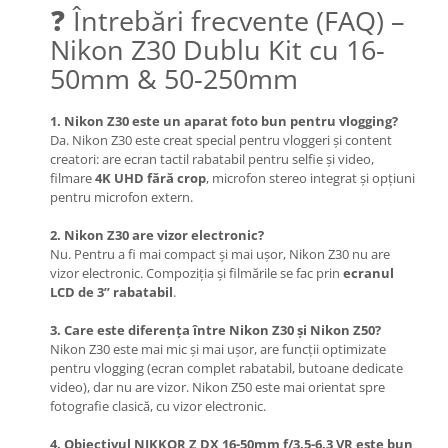
❓ Întrebări frecvente (FAQ) –
Camere Video Cinematice
Nikon Z30 Dublu Kit cu 16-
Camere video de actiune
50mm & 50-250mm
Accesorii camere video de actiune
Accesorii drone
1. Nikon Z30 este un aparat foto bun pentru vlogging?
Da. Nikon Z30 este creat special pentru vloggeri și content
Acumulatori camere video
creatori: are ecran tactil rabatabil pentru selfie și video,
Lampi video
filmare
4K UHD fără crop
, microfon stereo integrat și opțiuni
pentru microfon extern.
Stabilizatoare (Gimbal) / Steady
Cam
2. Nikon Z30 are vizor electronic?
Nu. Pentru a fi mai compact și mai ușor, Nikon Z30 nu are
Huse Protectie / Ploaie camere
vizor electronic. Compoziția și filmările se fac prin
ecranul
video
LCD de 3” rabatabil
.
Accesorii diverse pt camere video
3. Care este diferența între Nikon Z30 și Nikon Z50?
Camere Video Cinematice
Nikon Z30 este mai mic și mai ușor, are funcții optimizate
Drone
pentru vlogging (ecran complet rabatabil, butoane dedicate
video), dar nu are vizor. Nikon Z50 este mai orientat spre
Slider
fotografie clasică, cu vizor electronic.
Camere Video Compacte
4. Obiectivul NIKKOR Z DX 16-50mm f/3.5-6.3 VR este bun