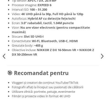
Tip senzor:
APS-C / DX, 20.9 MP
Genti foto
Procesor imagine:
EXPEED 6
Interval ISO:
100 – 51.200
Genti Holster TopLoader
Video:
4K UHD până la 30p, Full HD până la 120p
Genti, Troller Video
Autofocus:
Hybrid AF cu detecție fețe/ochi
Ecran:
3.0” rabatabil, tactil, 1.04M puncte
Rucsacuri Foto
Vizor:
Nu are vizor electronic (pentru compactitate
maximă)
Only One Shoulder - SlingShot
Stocare:
Slot SD UHS-I
Tocuri si huse protectie aparate
Conectivitate:
Wi-Fi, Bluetooth, USB-C, HDMI
Greutate body:
~405 g
Hamuri si Centuri foto
Obiective incluse:
NIKKOR Z DX 16-50mm VR + NIKKOR Z
DX 50-250mm VR
Curele Aparat - Umar
Genti Laptop si iPad
Hand Strap / Grip
🎯 Recomandat pentru
Troller
Vloggeri și creatori de conținut YouTube/TikTok
Accesorii genti si trollere
Fotografii aflați la început sau pasionați de călătorii
Utilizare zilnică: portrete, peisaje, evenimente
Solid-State Drive (SSD)
Filmări și proiecte video în format 4K UHD
Video / Camere si accesorii
Camere video profesionale