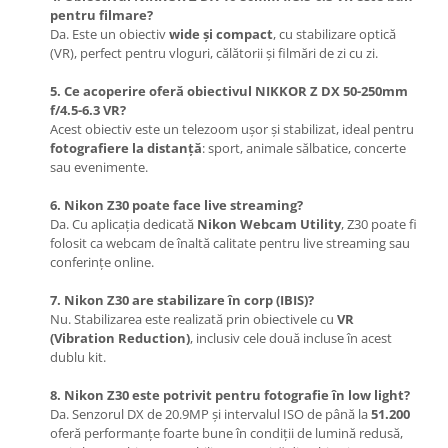
Trepiede si monopiede
pentru filmare?
Da. Este un obiectiv
wide și compact
, cu stabilizare optică
Trepiede foto
(VR), perfect pentru vloguri, călătorii și filmări de zi cu zi.
Trepiede video
5. Ce acoperire oferă obiectivul NIKKOR Z DX 50-250mm
Trepied / Monopied Carbon
f/4.5-6.3 VR?
Acest obiectiv este un telezoom ușor și stabilizat, ideal pentru
Trepiede pentru compacte /
fotografiere la distanță
: sport, animale sălbatice, concerte
webcam-uri
sau evenimente.
Monopiede foto/video
6. Nikon Z30 poate face live streaming?
Cap trepied si monopied
Da. Cu aplicația dedicată
Nikon Webcam Utility
, Z30 poate fi
folosit ca webcam de înaltă calitate pentru live streaming sau
Carucioare trepied (Dolly)
conferințe online.
Placute cap trepied
7. Nikon Z30 are stabilizare în corp (IBIS)?
Huse trepied / stativ lumini
Nu. Stabilizarea este realizată prin obiectivele cu
VR
Sina Focus pentru Macro
(Vibration Reduction)
, inclusiv cele două incluse în acest
dublu kit.
Accesorii trepiede si monopiede
8. Nikon Z30 este potrivit pentru fotografie în low light?
Selfie Stick
Da. Senzorul DX de 20.9MP și intervalul ISO de până la
51.200
Studio/Lumini si accesorii
oferă performanțe foarte bune în condiții de lumină redusă,