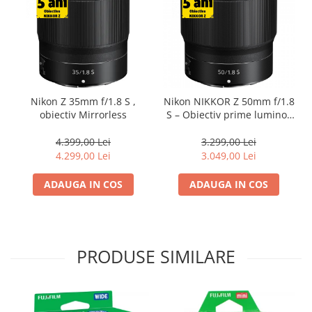
Becuri si lampa blitz studio
Suruburi si piulite, adaptoare de
trecere
Calibrare expunere
Imprimante si Consumabile
Nikon Z 35mm f/1.8 S ,
Nikon NIKKOR Z 50mm f/1.8
Cartuse si cerneluri
obiectiv Mirrorless
S – Obiectiv prime luminos
pentru portrete și fotografie
Imprimante
creativă, obiectiv Mirrorless
4.399,00 Lei
3.299,00 Lei
Scannere Documente
4.299,00 Lei
3.049,00 Lei
Hartie foto
ADAUGA IN COS
ADAUGA IN COS
Filme foto si scanere film
Materiale foto alb-negru
Aparate foto unica folosinta
PRODUSE SIMILARE
Filme instant FUJI INSTAX
Chimicale developare film alb-
negru