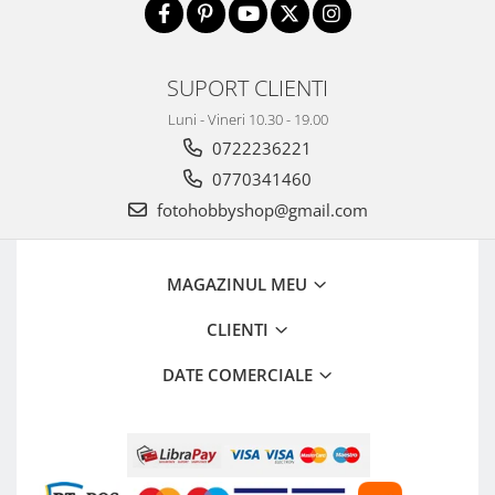
Aparate foto de colectie , cu vizare
laterala
Aparate foto de colectie TLR -
SUPORT CLIENTI
Biobiective
Luni - Vineri 10.30 - 19.00
Aparate foto de colectie , Stereo
0722236221
Aparate foto de colectie -
0770341460
Miniaturi
fotohobbyshop@gmail.com
Accesorii pt. aparate foto de
colectie
Aparate de colectie de tip Box-
MAGAZINUL MEU
Camera
CLIENTI
Reviste, carti si software
Second Hand
DATE COMERCIALE
Aparate foto SECOND HAND
Aparate foto Mirrorless (SH)
Aparate foto DSLR (SH)
Aparate foto SLR (pe film) (SH)