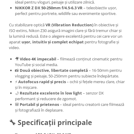
ideal pentru vloguri, peisaje și utilizare zilnică.
Adaptoare pentru convertoare sau
NIKKOR Z DX 50-250mm f/4.5-6.3 VR
– teleobiectiv ușor,
perfect pentru portrete, wildlife sau evenimente sportive.
filtre
Alimentatoare 220V
Cu stabilizare optică
VR (Vibration Reduction)
în obiective și
ISO extins, Nikon Z30 asigură imagini clare și fără tremur chiar și
Cabluri
la lumină redusă. Este o alegere excelentă pentru cei care vor un
Carcase de tip Cage, pentru
aparat
ușor, intuitiv și complet echipat
pentru fotografie și
integrare in sisteme video
video.
complexe
Curatare Senzor
🎥
Video 4K impecabil
– filmează conținut cinematic pentru
YouTube și social media.
Huse de ploaie
📸
Două obiective, libertate completă
– 16-50mm pentru
Microfoane / Reportofoane
vlogging și peisaje, 50-250mm pentru subiecte îndepărtate.
⚡
Autofocus rapid și precis
– ochii și fețele mereu clare, chiar
Nivela patina
și în mișcare.
🌙
Rezultate excelente în low light
– senzor DX
Ocular
performant și reducere de zgomot.
Transmitator de fisiere fara fir
🎒
Portabil și prietenos
– ideal pentru creatorii care filmează
și fotografiază în deplasare.
Vizor
🔧 Specificații principale
Accesorii diverse
Genti, Rucsacuri, Troller foto