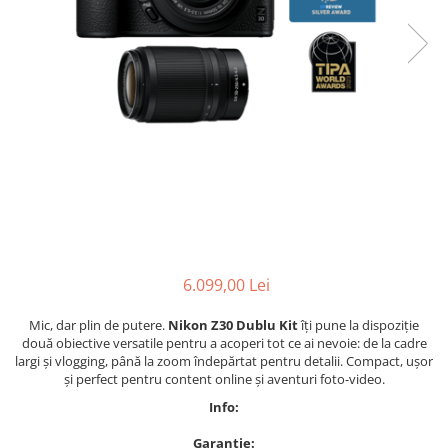
Parasolare
Teleconvertoare
Adaptoare montura / baioneta
Capace obiectiv si camera
Inele Macro
Filtre foto
Filtre Filet
Filtre tip Cokin
Filtre White Balance
6.099,00 Lei
Accesorii filtre
Convertoare pe filet foto video
Mic, dar plin de putere.
Nikon Z30 Dublu Kit
îți pune la dispoziție
Inele reductii obiective
două obiective versatile pentru a acoperi tot ce ai nevoie: de la cadre
largi și vlogging, până la zoom îndepărtat pentru detalii. Compact, ușor
Curatare si intretinere
și perfect pentru content online și aventuri foto-video.
Blitz-uri externe
Info:
Blitz-uri TTL - Dedicate
Garantie: