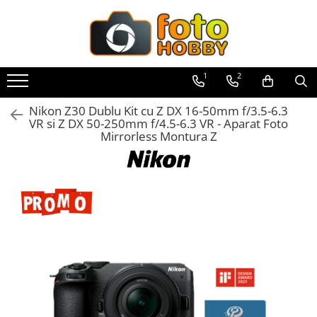
Toate Produsele
Aparate Foto
1
2
Aparate Foto Mirrorless
Nikon Z30 Dublu Kit cu Z DX 16-50mm f/3.5-6.3
Aparate Foto DSLR
VR si Z DX 50-250mm f/4.5-6.3 VR - Aparat Foto
Mirrorless Montura Z
Aparate Foto Compacte
Aparate foto instant
Aparate foto pe film
Cursuri foto
Obiective foto si accesorii
Obiective Mirorless
Obiective DSLR
Huse si tocuri protectie obiective
Obiective Cinematice