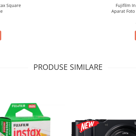
stax Square
Fujifilm I
ge
Aparat Foto
i
PRODUSE SIMILARE