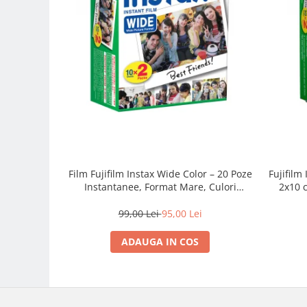
Camere Video Cinematice
Camere video de actiune
Accesorii camere video de actiune
Accesorii drone
Acumulatori camere video
Lampi video
Stabilizatoare (Gimbal) / Steady
Cam
Film Fujifilm Instax Wide Color – 20 Poze
Fujifilm
Huse Protectie / Ploaie camere
Instantanee, Format Mare, Culori
2x10 c
video
Vibrante
color
Accesorii diverse pt camere video
99,00 Lei
95,00 Lei
Camere Video Cinematice
ADAUGA IN COS
Drone
Slider
Camere Video Compacte