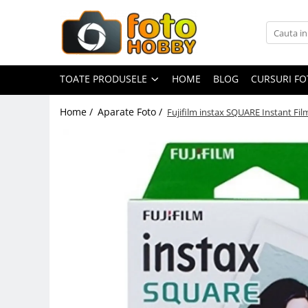
Toate Produsele
Aparate Foto
TOATE PRODUSELE
HOME
BLOG
CURSURI F
Aparate Foto Mirrorless
Home /
Aparate Foto /
Fujifilm instax SQUARE Instant Fil
Aparate Foto DSLR
Aparate Foto Compacte
Aparate foto instant
Aparate foto pe film
Cursuri foto
Obiective foto si accesorii
Obiective Mirorless
Obiective DSLR
Huse si tocuri protectie obiective
Obiective Cinematice