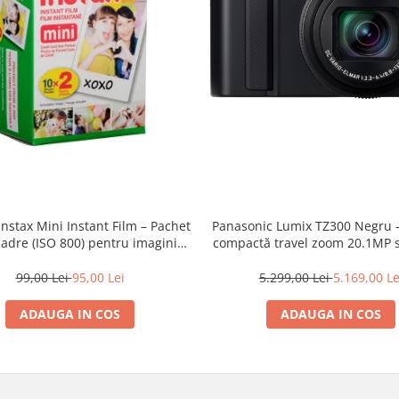
 Instax Mini Instant Film – Pachet
Panasonic Lumix TZ300 Negru 
adre (ISO 800) pentru imagini
compactă travel zoom 20.1MP s
 vibrante și developare rapidă
inch BSI CMOS, obiectiv LEICA 
Elmar 15×
99,00 Lei
95,00 Lei
5.299,00 Lei
5.169,00 Le
ADAUGA IN COS
ADAUGA IN COS