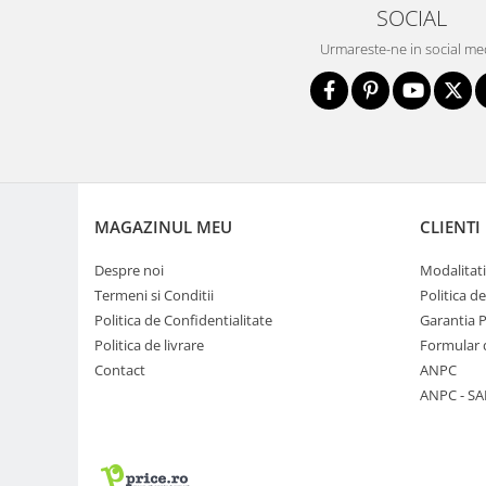
SOCIAL
Trepiede si monopiede
Trepiede foto
Urmareste-ne in social me
Trepiede video
Trepied / Monopied Carbon
Trepiede pentru compacte /
webcam-uri
Monopiede foto/video
MAGAZINUL MEU
CLIENTI
Cap trepied si monopied
Carucioare trepied (Dolly)
Despre noi
Modalitati
Termeni si Conditii
Politica d
Placute cap trepied
Politica de Confidentialitate
Garantia 
Huse trepied / stativ lumini
Politica de livrare
Formular 
Sina Focus pentru Macro
Contact
ANPC
ANPC - SA
Accesorii trepiede si monopiede
Selfie Stick
Studio/Lumini si accesorii