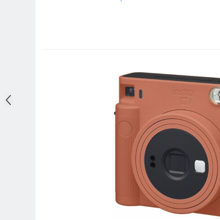
Adaptoare pentru convertoare sau
filtre
Alimentatoare 220V
Cabluri
Carcase de tip Cage, pentru
integrare in sisteme video
complexe
Curatare Senzor
Huse de ploaie
Microfoane / Reportofoane
Nivela patina
Ocular
Transmitator de fisiere fara fir
Vizor
Accesorii diverse
Genti, Rucsacuri, Troller foto