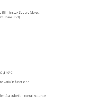
jifilm Instax Square (de ex.
ax Share SP-3)
C și 40°C
 varia în funcție de
lentă a culorilor, tonuri naturale