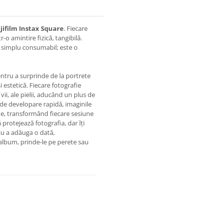
jifilm Instax Square
. Fiecare
o amintire fizică, tangibilă.
 simplu consumabil; este o
entru a surprinde de la portrete
i estetică. Fiecare fotografie
vii, ale pielii, aducând un plus de
 de developare rapidă, imaginile
de, transformând fiecare sesiune
protejează fotografia, dar îți
sau a adăuga o dată,
 album, prinde-le pe perete sau