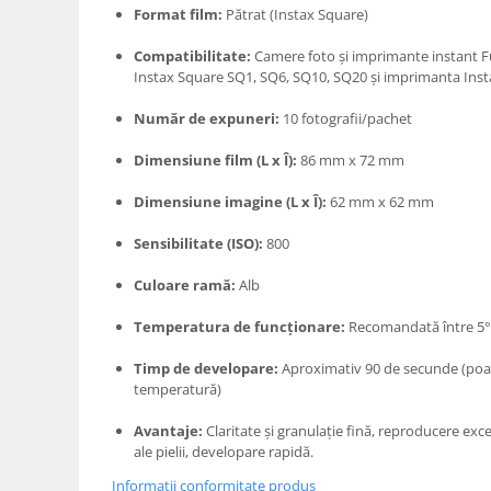
Carduri memorie, Cititoare
Format film:
Pătrat (Instax Square)
Carduri memorie
Compatibilitate:
Camere foto și imprimante instant Fu
Cititoare carduri
Instax Square SQ1, SQ6, SQ10, SQ20 și imprimanta Inst
Huse protectie card memorie
Număr de expuneri:
10 fotografii/pachet
Grip-uri
Dimensiune film (L x Î):
86 mm x 72 mm
Telecomenzi
LCD protectie
Dimensiune imagine (L x Î):
62 mm x 62 mm
Recordere audio digitale
Sensibilitate (ISO):
800
Acumulatori si baterii
Culoare ramă:
Alb
Acumulatori Foto
Temperatura de funcționare:
Recomandată între 5°
Acumulatori AA/AAA (R6/R3)) si
incarcatoare
Timp de developare:
Aproximativ 90 de secunde (poate
Baterii
temperatură)
Incarcatoare acumulatori Foto-
Video
Avantaje:
Claritate și granulație fină, reproducere exce
ale pielii, developare rapidă.
Huse protectie acumulatori foto
Tablete grafice
Informatii conformitate produs