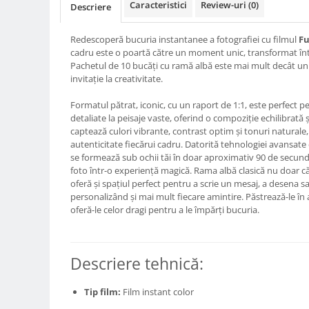
Caracteristici
Review-uri
(0)
Descriere
Compatibil Sony
Blitz-uri circulare (Macro)
Redescoperă bucuria instantanee a fotografiei cu filmul
Fu
Adaptoare stativ port umbrela si
cadru este o poartă către un moment unic, transformat într-
blitz TTL
Pachetul de 10 bucăți cu ramă albă este mai mult decât un
invitație la creativitate.
Comander TTL
Cabluri TTL
Formatul pătrat, iconic, cu un raport de 1:1, este perfect p
detaliate la peisaje vaste, oferind o compoziție echilibrată ș
Cabluri si Patine Sincron
captează culori vibrante, contrast optim și tonuri naturale, 
autenticitate fiecărui cadru. Datorită tehnologiei avansate
Alimentare auxiliara blitz
se formează sub ochii tăi în doar aproximativ 90 de secun
Protectie patina apa, ploaie
foto într-o experiență magică. Rama albă clasică nu doar că 
oferă și spațiul perfect pentru a scrie un mesaj, a desena 
Bounce-uri, Softbox-uri
personalizând și mai mult fiecare amintire. Păstrează-le în
oferă-le celor dragi pentru a le împărți bucuria.
Ring-Flash Adaptor
Bracket-uri si suporti
Huse protectie blitz extern
Descriere tehnică:
Huse protectie filtre gel
Tip film:
Film instant color
Accesorii Aparate Digitale