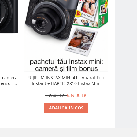
OM Sys
– cameră
FUJIFILM INSTAX MINI 41 - Aparat Foto
M.Zuiko Di
enzor 1-
Instant + HARTIE 2X10 Instax Mini
Lens Kit –
DC Vario-
10.
i
699,00 Lei
639,00 Lei
ADAUGA IN COS