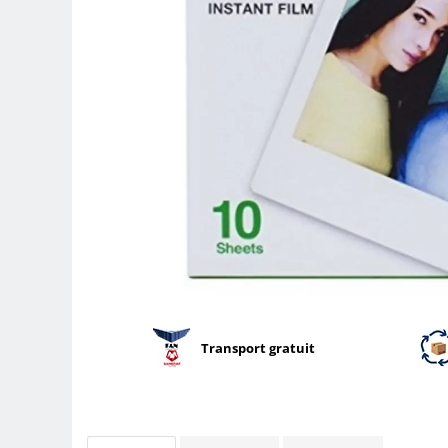
Parasolare
Teleconvertoare
Adaptoare montura / baioneta
Capace obiectiv si camera
Inele Macro
Filtre foto
Filtre Filet
Filtre tip Cokin
Filtre White Balance
Accesorii filtre
Convertoare pe filet foto video
Inele reductii obiective
Transport gratuit
Curatare si intretinere
Blitz-uri externe
Blitz-uri TTL - Dedicate