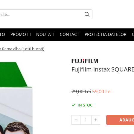
OTO
PROMOTII
NOUTATI
CONTACT
PROTECTIA DATELOR
m Rama alba (1x10 bucati)
Fujifilm instax SQUARE
79,00 Lei
59,00 Lei
IN STOC
ADAUG