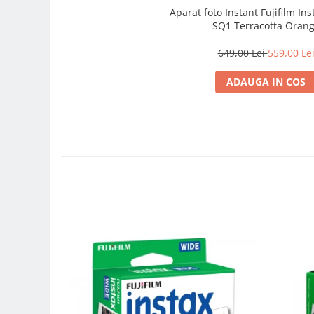
Genti foto
Aparat foto Instant Fujifilm In
SQ1 Terracotta Oran
Genti Holster TopLoader
649,00 Lei
559,00 Le
Genti, Troller Video
Rucsacuri Foto
ADAUGA IN COS
Only One Shoulder - SlingShot
Tocuri si huse protectie aparate
Hamuri si Centuri foto
Curele Aparat - Umar
Genti Laptop si iPad
Hand Strap / Grip
Troller
Accesorii genti si trollere
Solid-State Drive (SSD)
Video / Camere si accesorii
Camere video profesionale