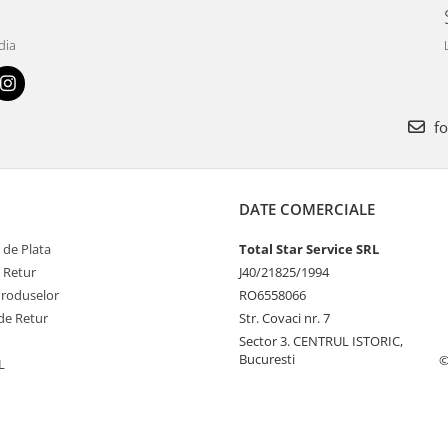
dia
fo
DATE COMERCIALE
 de Plata
Total Star Service SRL
e Retur
J40/21825/1994
Produselor
RO6558066
de Retur
Str. Covaci nr. 7
Sector 3. CENTRUL ISTORIC,
Bucuresti
©
L