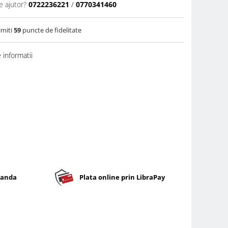
e ajutor?
0722236221
/
0770341460
imiti
59
puncte de fidelitate
informatii
banda
Plata online prin LibraPay